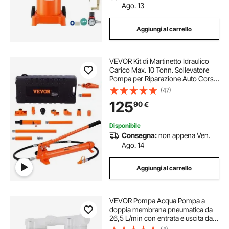
Ago. 13
Aggiungi al carrello
VEVOR Kit di Martinetto Idraulico
Carico Max. 10 Tonn. Sollevatore
Pompa per Riparazione Auto Corsa
da 135 mm, Kit Utensili Sollevatore
(47)
Idraulico Tipo d'Olio HV15 Cilindro
125
90
€
Q235B Anello di Tenuta TPU
Disponibile
Consegna:
non appena Ven.
Ago. 14
Aggiungi al carrello
VEVOR Pompa Acqua Pompa a
doppia membrana pneumatica da
26,5 L/min con entrata e uscita da
12,7 mm