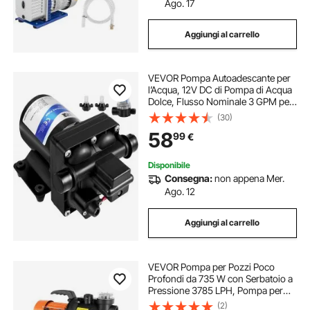
Ago. 17
Aggiungi al carrello
VEVOR Pompa Autoadescante per
l’Acqua, 12V DC di Pompa di Acqua
Dolce, Flusso Nominale 3 GPM per
Pompa a Diaframma Industriale con
(30)
Filtro, Pompa Acquario della
58
99
€
Protezione Termica Ideale per
Lavaggi
Disponibile
Consegna:
non appena Mer.
Ago. 12
Aggiungi al carrello
VEVOR Pompa per Pozzi Poco
Profondi da 735 W con Serbatoio a
Pressione 3785 LPH, Pompa per
Irrigazione Sistema di Aumento
(2)