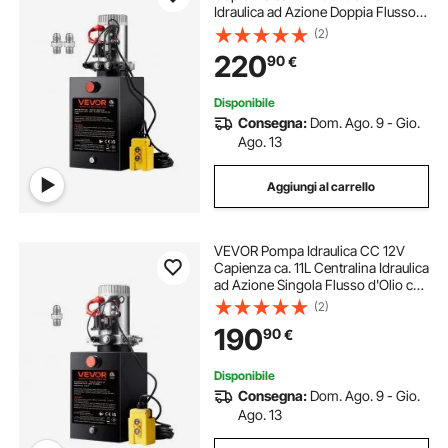
Idraulica ad Azione Doppia Flusso
d'Olio ca. 3,44 L/min Pressione
(2)
Massima di 22 MPa, Pompa per
220
90
€
Montacarichi Auto Camion
Rimorchio da Garage
Disponibile
Consegna:
Dom. Ago. 9 - Gio.
Ago. 13
Aggiungi al carrello
VEVOR Pompa Idraulica CC 12V
Capienza ca. 11L Centralina Idraulica
ad Azione Singola Flusso d'Olio ca.
3,44 L/min Pressione Massima di
(2)
22 MPa, Pompa per Montacarichi
190
90
€
Auto Camion Rimorchio da Garage
Disponibile
Consegna:
Dom. Ago. 9 - Gio.
Ago. 13