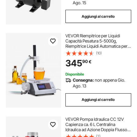
Ago. 15
Aggiungi al carrello
VEVOR Riempitrice per Liquidi
Capacità Pesatura 5-5000g,
Riempitrice Liquidi Automatica per
Bottiglie Controllo Digitale,
(10)
Riempitrice da Banco con Pompa
345
90
€
Peristaltica Liquido ad alta Viscosità
Disponibile
Consegna:
non appena Gio.
Ago. 13
Aggiungi al carrello
VEVOR Pompa Idraulica CC 12V
Capienza ca. 6 L Centralina
Idraulica ad Azione Doppia Flusso
d'Olio ca. 3,44 L/min Pressione
(2)