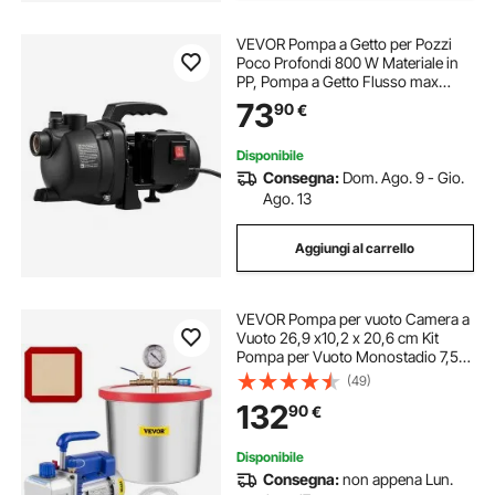
VEVOR Pompa a Getto per Pozzi
Poco Profondi 800 W Materiale in
PP, Pompa a Getto Flusso max
3300 L/h per Irrigazione da
73
90
€
Giardino Prato Cortile Prevalenza 8
m con Protezione da
Surriscaldamento
Disponibile
Consegna:
Dom. Ago. 9 - Gio.
Ago. 13
Aggiungi al carrello
VEVOR Pompa per vuoto Camera a
Vuoto 26,9 x10,2 x 20,6 cm Kit
Pompa per Vuoto Monostadio 7,57
L Degasaggio Epossidico in
(49)
Silicone con Pompa per Vuoto
132
90
€
Monostadio, Spostamento d'Aria
113,26 L/min
Disponibile
Consegna:
non appena Lun.