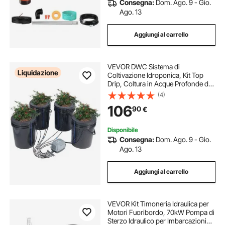
Consegna:
Dom. Ago. 9 - Gio.
Ago. 13
Aggiungi al carrello
VEVOR DWC Sistema di
Liquidazione
Coltivazione Idroponica, Kit Top
Drip, Coltura in Acque Profonde da
20 Litri, 4 Secchi, con Pompa ad
(4)
Aria, Pietre porose, Dispositivo di
106
90
€
Livello dell'Acqua, per Verdure in
Foglia
Disponibile
Consegna:
Dom. Ago. 9 - Gio.
Ago. 13
Aggiungi al carrello
VEVOR Kit Timoneria Idraulica per
Motori Fuoribordo, 70kW Pompa di
Sterzo Idraulico per Imbarcazioni