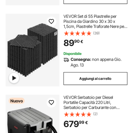
VEVOR Set di 55 Piastrelle per
Piscina da Giardino 30 x 30 x
1,5cm, Piastrelle Traforate Nere per
Pavimentazione Antiscivolo in PVC
(39)
a Drenaggio Rapido per Interni &
89
90
€
Esterni per Bagno Piscina Giardino
Disponibile
Consegna:
non appena Gio.
Ago. 13
Aggiungi al carrello
VEVOR Serbatoio per Diesel
Nuovo
Portatile Capacità 220 Litri,
Serbatoio per Carburante con
Pompa di Trasferimento Elettrica da
(2)
12 V Potenza 140W, Lunghezza
679
99
€
Cavo Alimentazione 3,9m, Nero