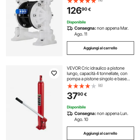
(4)
126
90
€
Disponibile
Consegna:
non appena Mar.
Ago. 11
Aggiungi al carrello
VEVOR Cric idraulico a pistone
lungo, capacità 4 tonnellate, con
pompa a pistone singolo e base
piatta, raccoglitrice manuale di
(6)
ciliegie con maniglia paranco di
37
90
€
sollevamento motore
Disponibile
Consegna:
non appena Lun.
Ago. 10
Aggiungi al carrello