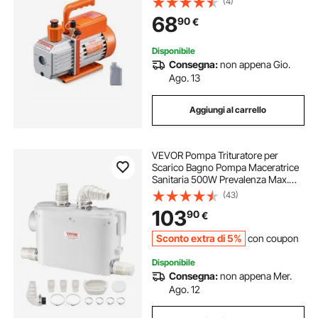
(4)
Contenitore per Olio per
68
90
€
Manutenzione Aria Condizionata da
Veicoli
Disponibile
Consegna:
non appena Gio.
Ago. 13
Aggiungi al carrello
VEVOR Pompa Trituratore per
Scarico Bagno Pompa Maceratrice
Sanitaria 500W Prevalenza Max.
8m 3 Entrate per Tubi Portata Max.
(43)
6600L/h, Pompa Trituratore WC
103
90
€
2900 giri/min Resistente all'Acqua
Calda
Sconto extra di 5%
con coupon
Disponibile
Consegna:
non appena Mer.
Ago. 12