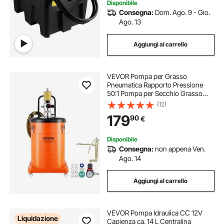
Disponibile
Consegna:
Dom. Ago. 9 - Gio.
Ago. 13
Aggiungi al carrello
VEVOR Pompa per Grasso
Pneumatica Rapporto Pressione
50:1 Pompa per Secchio Grasso
Pneumatica da 40 Litri Pistola per
(12)
Grasso Pompa per Grasso Portatile
179
90
€
Ruote Tubo 4m Ugello 360°
Raccordo NPT Standard
Disponibile
Consegna:
non appena Ven.
Ago. 14
Aggiungi al carrello
VEVOR Pompa Idraulica CC 12V
Liquidazione
Capienza ca. 14 L Centralina