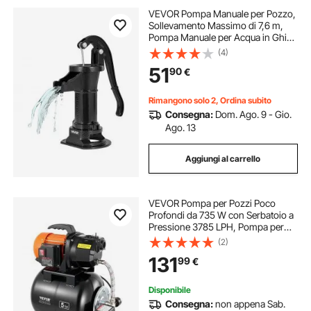
VEVOR Pompa Manuale per Pozzo,
Sollevamento Massimo di 7,6 m,
Pompa Manuale per Acqua in Ghisa
Antica, Attacco NPT, Facile
(4)
Installazione, Vecchio Stile per
51
90
€
Giardino Esterno, Stagno, Nero
Rimangono solo 2, Ordina subito
Consegna:
Dom. Ago. 9 - Gio.
Ago. 13
Aggiungi al carrello
VEVOR Pompa per Pozzi Poco
Profondi da 735 W con Serbatoio a
Pressione 3785 LPH, Pompa per
Irrigazione Sistema di Aumento
(2)
Pressione d'Acqua con Filtro
131
99
€
Prevalenza max 45m da Giardino
Prato Orto
Disponibile
Consegna:
non appena Sab.