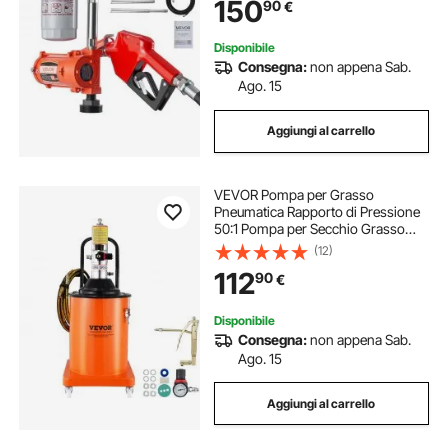
150
90
€
Tubo di Scarico, Antideflagrante
Disponibile
Consegna:
non appena Sab.
Ago. 15
Aggiungi al carrello
VEVOR Pompa per Grasso
Pneumatica Rapporto di Pressione
50:1 Pompa per Secchio Grasso
Pneumatica 20 Litri Pistola per
(12)
Grasso Pompa Grasso Portatile
112
90
€
Ruote Tubo da 4m Ugello a 360°
Raccordo NPT Standard
Disponibile
Consegna:
non appena Sab.
Ago. 15
Aggiungi al carrello