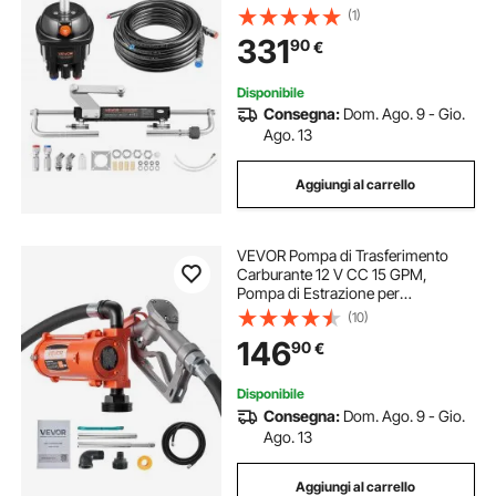
1000 PSI 5 Giri da Blocco Corsa 200
(1)
mm, Sistema per Sterzo Idraulico
331
90
€
con Tubi Flessibili per Barche
Disponibile
Consegna:
Dom. Ago. 9 - Gio.
Ago. 13
Aggiungi al carrello
VEVOR Pompa di Trasferimento
Carburante 12 V CC 15 GPM,
Pompa di Estrazione per
Trasferimento Diesel in Ghisa,
(10)
Ugello Manuale, Tubo di Scarico,
146
90
€
per Benzina, Diesel, Cherosene
Disponibile
Consegna:
Dom. Ago. 9 - Gio.
Ago. 13
Aggiungi al carrello