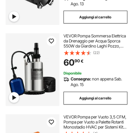
Ago. 13
Aggiungi al carrello
VEVOR Pompa Sommersa Elettrica
da Drenaggio per Acqua Sporca
550W da Giardino Laghi Pozzo,
Elettropompa a Immersione per
(22)
Drenaggio di Acque Sporche Nere
60
90
€
Scure 1,5A 550W per Piscina
Giardino Pozzetto
Disponibile
Consegna:
non appena Sab.
Ago. 15
Aggiungi al carrello
VEVOR Pompa per Vuoto 3,5 CFM,
Pompa per Vuoto a Palette Rotanti
Monostadio HVAC per Sistemi Kit
Pompa per Vuoto AC per Auto con