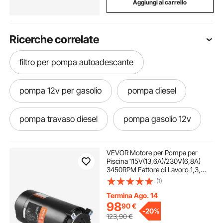
Aggiungi al carrello
Ricerche correlate
filtro per pompa autoadescante
pompa 12v per gasolio
pompa diesel
pompa travaso diesel
pompa gasolio 12v
pompa travaso gasolio 12v
VEVOR Motore per Pompa per
Piscina 115V(13,6A)/230V(6,8A)
3450RPM Fattore di Lavoro 1,3,
pompa acciaio irroratrice
Condensatore 90μF/Flangia 250V
(1)
Motore di Ricambio Rotondo
Rotante in Senso Antiorario per
Termina Ago. 14
Piscine
pompa sommergibile con interruttore
98
90
€
-
20%
123,90
€