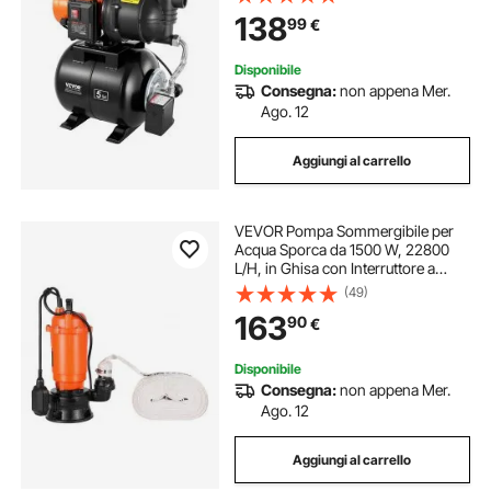
Pressione d'Acqua con Filtro
138
99
€
Valvola di Ritegno, 1,4-2,8 Bar
Giardino Prato
Disponibile
Consegna:
non appena Mer.
Ago. 12
Aggiungi al carrello
VEVOR Pompa Sommergibile per
Acqua Sporca da 1500 W, 22800
L/H, in Ghisa con Interruttore a
Galleggiante Automatico,
(49)
Sollevamento Massimo 18 m,
163
90
€
Scarico di Acqua Pulita, per Piscine,
Giardino
Disponibile
Consegna:
non appena Mer.
Ago. 12
Aggiungi al carrello