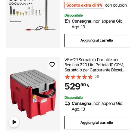
Esercizio 0-24,82 MPa
Sconto extra di 4%
con coupon
Disponibile
Consegna:
non appena Gio.
Ago. 13
Aggiungi al carrello
VEVOR Serbatoio Portatile per
Benzina 220 Litri Portata 10 GPM,
Serbatoio per Carburante Diesel
con Pompa di Trasferimento
(4)
Elettrica 102W, Tubo Flessibile,
529
90
€
Trasporto del Carburante, Rosso
Disponibile
Consegna:
non appena Gio.
Ago. 13
Aggiungi al carrello