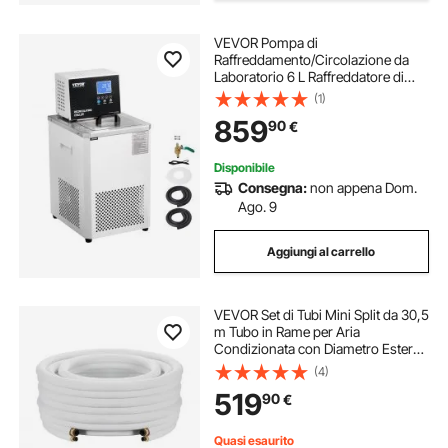
VEVOR Pompa di
Raffreddamento/Circolazione da
Laboratorio 6 L Raffreddatore di
Fluido di Raffreddamento -5 ℃-100
(1)
°C Pompa di Circolazione Schermo
859
90
€
LCD Bagnomaria Raffreddamento
ad Acqua Circolante
Disponibile
Consegna:
non appena Dom.
Ago. 9
Aggiungi al carrello
VEVOR Set di Tubi Mini Split da 30,5
m Tubo in Rame per Aria
Condizionata con Diametro Esterno
di 9,5 e 15,9 mm, Nastri di
(4)
Fissaggio, per Condizionatori Aria
519
90
€
HVAC o Sistemi a Pompa di Calore
Quasi esaurito