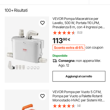
100+
Risultati
VEVOR Pompa Maceratrice per
Lavello, 500 W, Portata 110 LPM,
Prevalenza 8 m, con 4 Ingressi per
l'Acqua, Macchina per Smaltimento
(53)
delle Acque Reflue per Cucina,
113
90
€
Seminterrato, Doccia
Sconto extra di 6%
con coupon
Disponibile
Consegna:
non appena Mer.
Ago. 12
Aggiungi al carrello
VEVOR Pompa per Vuoto 5 CFM,
Pompa per Vuoto a Palette Rotanti
Monostadio HVAC per Sistemi Kit
Pompa per Vuoto AC per Auto con
(4)
Contenitore per Olio per