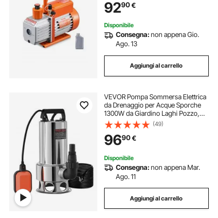
92
90
€
Manutenzione Aria Condizionata da
Veicoli
Disponibile
Consegna:
non appena Gio.
Ago. 13
Aggiungi al carrello
VEVOR Pompa Sommersa Elettrica
da Drenaggio per Acque Sporche
1300W da Giardino Laghi Pozzo,
Elettropompa a Immersione per
(49)
Drenaggio di Acque Sporche Nere
96
90
€
Scure 10A 1300W per Piscina
Giardino Pozzetto
Disponibile
Consegna:
non appena Mar.
Ago. 11
Aggiungi al carrello