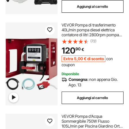
Aggiungi al carrello
VEVOR Pompa di trasferimento
40L/min pompa diesel elettrica
contatore di litri 2800rpm pompa
diesel elettrica automatica 220V
(72)
pompa olio inverso autoadescante
120
90
€
Extra
5
,00
€
di sconto
con
coupon
Disponibile
Consegna:
non appena Gio.
Ago. 13
Aggiungi al carrello
VEVOR Pompa d'Acqua
Sommergibile 750W Flusso
105L/min per Piscina Giardino Orto