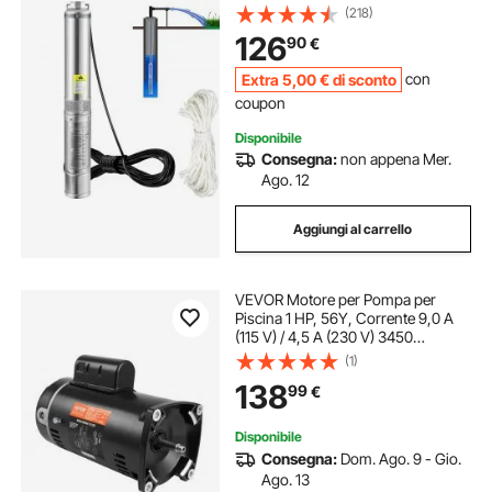
in Acciaio Inox, Pompa Sommersa
(218)
per Pozzo 230V Prevalenza Max.
126
90
€
62m, Pompa Sommersa per Pozzo
Piscina con Cavi
Extra
5
,00
€
di sconto
con
coupon
Disponibile
Consegna:
non appena Mer.
Ago. 12
Aggiungi al carrello
VEVOR Motore per Pompa per
Piscina 1 HP, 56Y, Corrente 9,0 A
(115 V) / 4,5 A (230 V) 3450
Giri/min, Condensatore 90 μF/250
(1)
V, Sostituzione Motore con Flangia
138
99
€
Quadrata Rotante in senso
antiorario
Disponibile
Consegna:
Dom. Ago. 9 - Gio.
Ago. 13