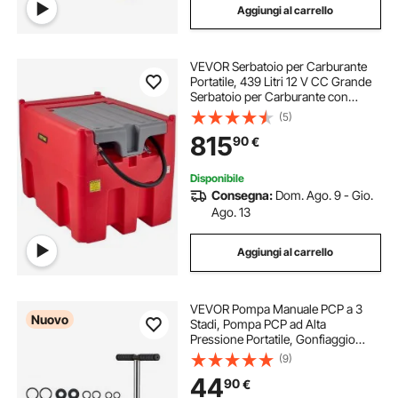
Aggiungi al carrello
VEVOR Serbatoio per Carburante
Portatile, 439 Litri 12 V CC Grande
Serbatoio per Carburante con
Pompa a Trasferimento Rosso per
(5)
Camion, Trattori, Navi, Camper,
815
90
€
Industrie all'Aperto, Industrie Edili
Disponibile
Consegna:
Dom. Ago. 9 - Gio.
Ago. 13
Aggiungi al carrello
VEVOR Pompa Manuale PCP a 3
Nuovo
Stadi, Pompa PCP ad Alta
Pressione Portatile, Gonfiaggio
Pneumatici Bici Pressione max
(9)
24.82 MPa con Filtro Olio-Umidità
44
90
€
Manometro Display Pressione