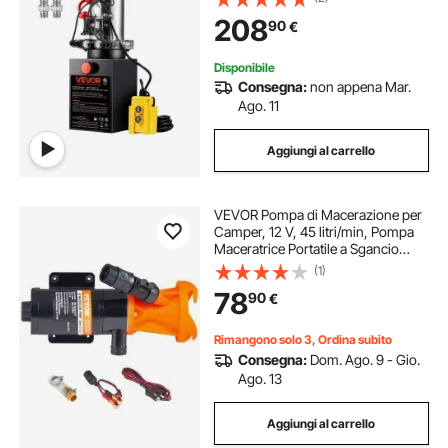
Massima di 22 MPa, Pompa per
208
90
€
Montacarichi Auto Camion
Rimorchio da Garage
Disponibile
Consegna:
non appena Mar.
Ago. 11
Aggiungi al carrello
VEVOR Pompa di Macerazione per
Camper, 12 V, 45 litri/min, Pompa
Maceratrice Portatile a Sgancio
Rapido con Valvola di
(1)
Collegamento Rapido Rimovibile,
78
90
€
Fascetta Stringitubo, per Acque
Reflue RV Barca
Rimangono solo 3, Ordina subito
Consegna:
Dom. Ago. 9 - Gio.
Ago. 13
Aggiungi al carrello