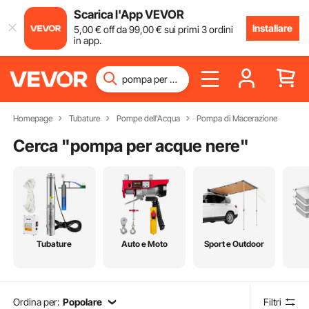
Scarica l'App VEVOR
Installare
5
,00
€
off da
99
,00
€
sui primi 3 ordini
in app.
Homepage
Tubature
Pompe dell'Acqua
Pompa di Macerazione
Cerca "
pompa per acque nere
"
Tubature
Auto e Moto
Sport e Outdoor
Ordina per:
Popolare
Filtri