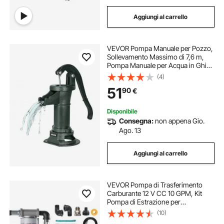
Aggiungi al carrello
VEVOR Pompa Manuale per Pozzo,
Sollevamento Massimo di 7,6 m,
Pompa Manuale per Acqua in Ghisa
Antica, Attacco NPT, Facile
(4)
Installazione, Vecchio Stile per
51
90
€
Giardino Esterno, Stagno, Verde
Disponibile
Consegna:
non appena Gio.
Ago. 13
Aggiungi al carrello
VEVOR Pompa di Trasferimento
Carburante 12 V CC 10 GPM, Kit
Pompa di Estrazione per
Trasferimento Diesel Portatile con
(10)
Ugello di Spegnimento Automatico,