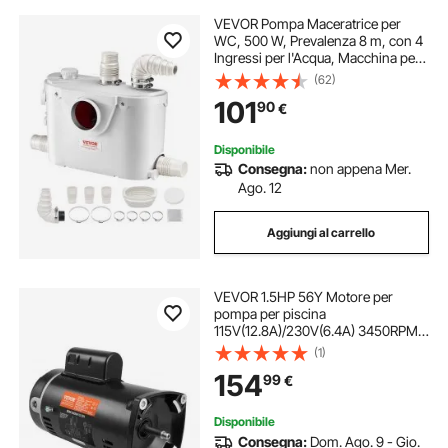
VEVOR Pompa Maceratrice per
WC, 500 W, Prevalenza 8 m, con 4
Ingressi per l'Acqua, Macchina per
lo Smaltimento delle Acque Reflue
(62)
per WC, Seminterrato, Doccia,
101
90
€
Lavandino, Lavanderia
Disponibile
Consegna:
non appena Mer.
Ago. 12
Aggiungi al carrello
VEVOR 1.5HP 56Y Motore per
pompa per piscina
115V(12.8A)/230V(6.4A) 3450RPM
Fattore di lavoro 1.1 Condensatore
(1)
90μF/250V Flangia quadrata
154
99
€
Motore sostitutivo rotante in senso
antiorario per piscine
Disponibile
Consegna:
Dom. Ago. 9 - Gio.