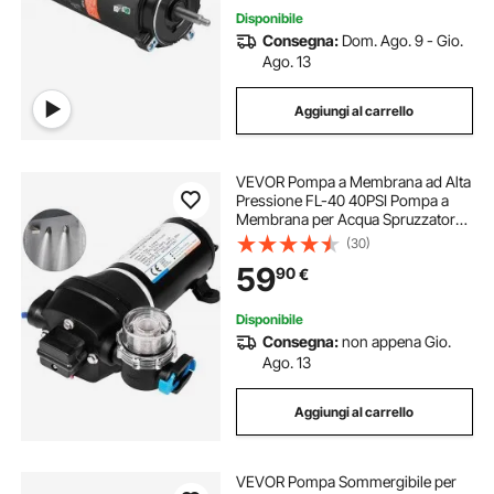
Disponibile
pompa sommersa acciaio
pompa acciaio
Consegna:
Dom. Ago. 9 - Gio.
Ago. 13
pompa 200
pompa in plastica
Aggiungi al carrello
pompa completa
VEVOR Pompa a Membrana ad Alta
Pressione FL-40 40PSI Pompa a
pompa a vuoto camera a vuoto
Membrana per Acqua Spruzzatore
Autoadescante 17L / min 12V,
(30)
Utilizzo
59
pompa con manometro
90
€
Camper/Barca/RV/Giardino/Industri
a Agricola
Disponibile
Consegna:
non appena Gio.
Ago. 13
Aggiungi al carrello
VEVOR Pompa Sommergibile per