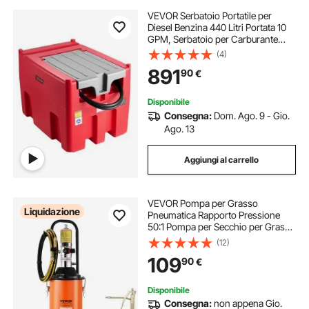
VEVOR Serbatoio Portatile per
Diesel Benzina 440 Litri Portata 10
GPM, Serbatoio per Carburante
Diesel con Pompa di Trasferimento
(4)
Elettrica da 12 V, Tubo Flessibile,
891
90
€
Trasporto del Carburante, Rosso
Disponibile
Consegna:
Dom. Ago. 9 - Gio.
Ago. 13
Aggiungi al carrello
VEVOR Pompa per Grasso
Liquidazione
Pneumatica Rapporto Pressione
50:1 Pompa per Secchio per Grasso
Pneumatica 12 Litri Pistola per
(12)
Grasso Pompa Grasso Portatile
109
90
€
Ruote Tubo 4m Ugello a 360°
Raccordo NPT Standard
Disponibile
Consegna:
non appena Gio.