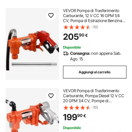
VEVOR Pompa di Trasferimento
Carburante, 12 V CC 16 GPM 1/4
CV, Pompa di Estrazione Benzina
con Ugello Automatico, Tubo di
(10)
Scarico Aspirazione per Benzina,
205
90
€
Cherosene
Disponibile
Consegna:
non appena Sab.
Ago. 15
Aggiungi al carrello
VEVOR Pompa di Trasferimento
Carburante, Pompa Diesel 12 V CC
20 GPM 1/4 CV, Pompe di
Estrazione con Ugello Manuale,
(10)
Tubo di Scarico e Tubo di
199
90
€
Aspirazione, per Benzina, Diesel,
Cherosene
Disponibile