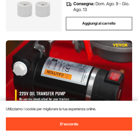
Consegna:
Dom. Ago. 9 - Gio.
Ago. 13
Aggiungi al carrello
Utilizziamo i cookie per migliorare la tua esperienza online.
VEVOR Pompa di trasferimento
40L/min pompa diesel elettrica
D'accordo
contatore di litri 2800rpm pompa
diesel elettrica automatica 220V
(72)