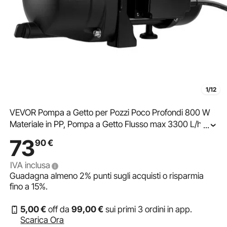
1/12
VEVOR Pompa a Getto per Pozzi Poco Profondi 800 W
Materiale in PP, Pompa a Getto Flusso max 3300 L/h per
...
Irrigazione da Giardino Prato Cortile Prevalenza 8 m con
73
90
€
Protezione da Surriscaldamento
IVA inclusa
Guadagna almeno
2%
punti sugli acquisti o risparmia
fino a
15%
.
5
,00
€
off da
99
,00
€
sui primi 3 ordini in app.
Scarica Ora