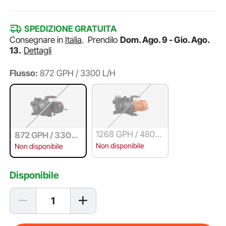
SPEDIZIONE GRATUITA
Consegnare in
Italia
.
Prendilo
Dom. Ago. 9 - Gio. Ago.
13.
Dettagli
Flusso:
872 GPH / 3300 L/H
1268 GPH / 4800
872 GPH / 3300
L/H
L/H
Non disponibile
Non disponibile
Disponibile