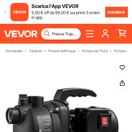
Scarica l'App VEVOR
Installare
5
,00
€
off da
99
,00
€
sui primi 3 ordini
in app.
Homepage
Tubature
Pompe dell'Acqua
Pompe per Pozzi
Pompe per