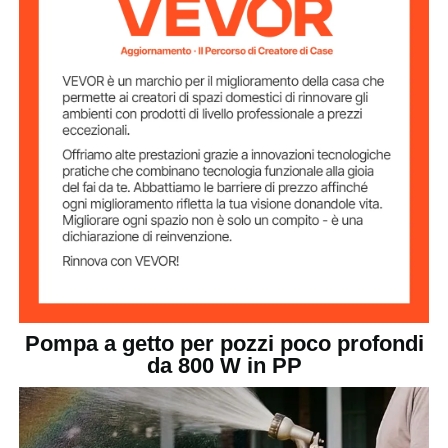
3300 L/h / 872 GPH
Portata massima
Altezza massima
44 m / 144,36 piedi
di sollevamento
Diametro di
G 1,0 pollici
ingresso della
pompa
Diametro di uscita
G 1,0 pollici
della pompa
Materiale
PP
principale
Pompa a getto per pozzi poco profondi
da 800 W in PP