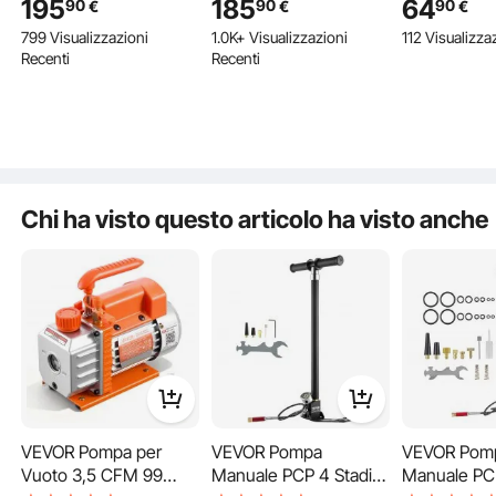
195
185
64
90
90
90
€
€
€
per Sistemi Kit Pompa
339,8 L/ min 5 Pa
Gonfiaggio 
799 Visualizzazioni
1.0K+ Visualizzazioni
112 Visualizza
per Vuoto AC per Auto
Ideale per Il
Bici Pressi
Recenti
Recenti
con Contenitore per
Condizionamento
MPa con Filt
Olio per Manutenzione
Domestico, La
Umidità Ma
Aria Condizionata da
Manutenzione
Display Lun
Veicoli
Automobilistica,
Tubo Flessi
L'imballaggio
Sottovuoto
Chi ha visto questo articolo ha visto anche
VEVOR Pompa per
VEVOR Pompa
VEVOR Pom
Vuoto 3,5 CFM 99
Manuale PCP 4 Stadi
Manuale PCP