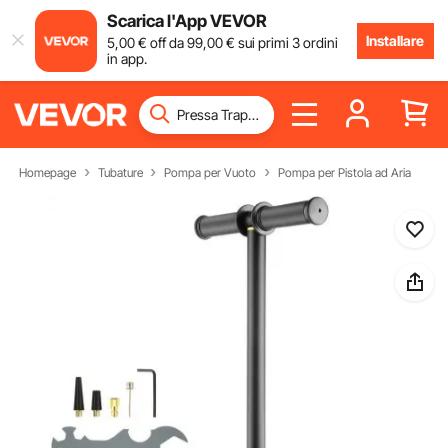
Scarica l'App VEVOR
Installare
5
,00
€
off da
99
,00
€
sui primi 3 ordini
in app.
Homepage
Tubature
Pompa per Vuoto
Pompa per Pistola ad Aria