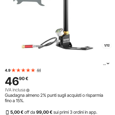
1/12
...
VEVOR Pompa PCP, pressione 4500 PSI (0-30 MPa),
44
4.9
pompa a mano ad alta pressione, pompa di gonfiaggio
46
90
€
dell'aria a 3 stadi, pompa con staffa di ricarica PCP,
IVA inclusa
Guadagna almeno
2%
punti sugli acquisti o risparmia
fino a
15%
.
5
,00
€
off da
99
,00
€
sui primi 3 ordini in app.