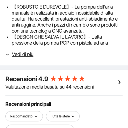
【ROBUSTO E DUREVOLE】- La pompa dell'aria
manuale è realizzata in acciaio inossidabile di alta
qualità. Ha eccellenti prestazioni anti-sbiadimento e
antiruggine. Anche i pezzi di ricambio sono prodotti
con una tecnologia CNC avanzata.
【DESIGN CHE SALVA IL LAVORO】- L'alta
pressione della pompa PCP con pistola ad aria
compressa a tre stadi può essere fino a 4500 psi.
Vedi di più
Possono anche costarti il 30% di sforzo in meno
rispetto alle pompe tradizionali.
【DESIGN ATTENTATO】- Il separatore olio-acqua
integrato è realizzato per un facile utilizzo. Il design
Recensioni
4.9
pieghevole della pompa manuale ad alta pressione
consente un facile stoccaggio e trasporto.
Valutazione media basata su 44 recensioni
L'impugnatura dal design ergonomico è comoda da
impugnare e fa risparmiare lavoro.
【FACILE MONITORAGGIO】- L'elevato calibro di
Recensioni principali
precisione che può monitorare con precisione il livello
di pressione. Secondo le tue esigenze, puoi
Raccomandato
Tutte le stelle
rimuovere la spina e aggiungere la glicerina da solo.
【APPLICAZIONI VARIE】- Questa bella pompa ad