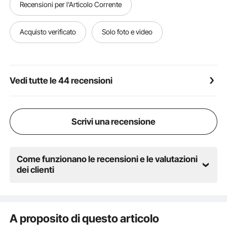
Recensioni per l'Articolo Corrente
alta pressione PCP viene utilizzata per il cilindro di
azionamento dell'aria e il cilindro PCP, sicuro e
conveniente da portare all'esterno per lo sport e la
Acquisto verificato
Solo foto e video
caccia.
Vedi tutte le 44 recensioni
Scrivi una recensione
Come funzionano le recensioni e le valutazioni
dei clienti
A proposito di questo articolo