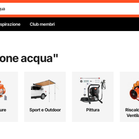
Ispirazione
Club membri
one acqua
"
ure
Sport e Outdoor
Pittura
Riscal
Ventil
Raffre