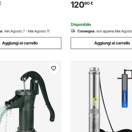
a a Pedale Pressione Max.
automatica 220V pompa olio i
120
€
90
€
 con Tubo 2m Capienza del
autoadescante
1,6L
Disponibile
a:
Ven.Agosto 7 - Mar.Agosto 11
Consegna:
non appena Mar.Agosto
Aggiungi al carrello
Aggiungi al carrello