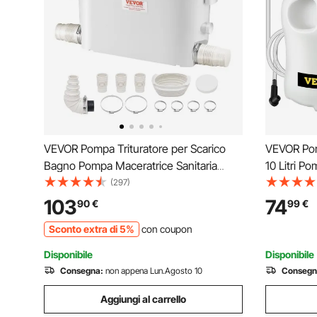
VEVOR Pompa Trituratore per Scarico
VEVOR Pom
Bagno Pompa Maceratrice Sanitaria
10 Litri P
500W Prevalenza Max. 8m 3 Entrate per
Estrattore
(297)
Tubi Portata Max. 6600L/h, Pompa
Olio Manu
103
74
90
€
99
€
Trituratore WC 2900 giri/min Resistente
Pompa del
Sconto extra di 5%
con coupon
all'Acqua Calda
Adattator
Disponibile
Disponibile
Consegna:
non appena Lun.Agosto 10
Consegn
Aggiungi al carrello