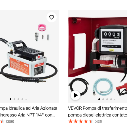
a Idraulica ad Aria Azionata
VEVOR Pompa di trasferiment
Ingresso Aria NPT 1/4" con
pompa diesel elettrica contatore
pacità dell'Olio 1,6L, Pompa
2800rpm pompa diesel elettri
(389)
(431)