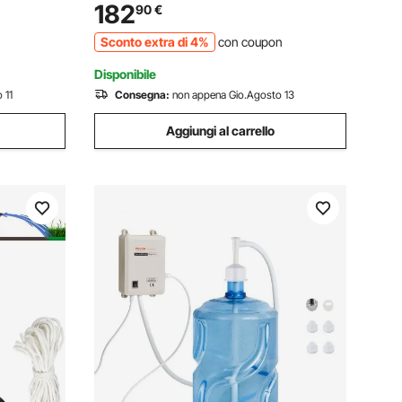
nverso
Immersione per Drenaggio di Acque
182
90
€
Sporche Nere Scure 10A 2200W per
Sconto extra di 4%
con coupon
Piscina Giardino Pozzetto
Disponibile
 11
Consegna:
non appena Gio.Agosto 13
Aggiungi al carrello