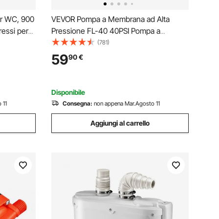
r WC, 900
VEVOR Pompa a Membrana ad Alta
ressi per
Pressione FL-40 40PSI Pompa a
timento
Membrana per Acqua Spruzzatore
(781)
Autoadescante 17L / min 12V, Utilizzo
59
90
€
no,
Camper/Barca/RV/Giardino/Industria
Agricola
Disponibile
 11
Consegna:
non appena Mar.Agosto 11
Aggiungi al carrello