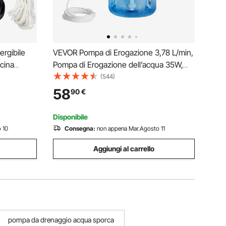
rgibile
VEVOR Pompa di Erogazione 3,78 L/min,
cina
Pompa di Erogazione dell’acqua 35W,
, Pompa
Sistema di Acqua in Bottiglia, 40 PSI 11-
(544)
evalenza
22L, Sistema di Erogazione di Acqua in
58
90
€
per Pozzo
Bottiglia
Disponibile
 10
Consegna:
non appena Mar.Agosto 11
Aggiungi al carrello
pompa da drenaggio acqua sporca