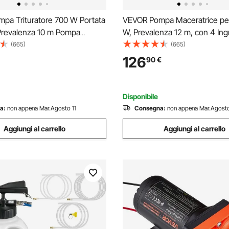
pa Trituratore 700 W Portata
VEVOR Pompa Maceratrice pe
Prevalenza 10 m Pompa
W, Prevalenza 12 m, con 4 Ing
Fognature con Maceratore 3
l'Acqua, Macchina per lo Smal
(665)
(665)
cqua per Cantina, Macchina
delle Acque Reflue per WC,
126
90
€
mento delle Acque Reflue
Seminterrato, Doccia, Lavandi
ca da Bagno
Lavanderia
Disponibile
a:
non appena Mar.Agosto 11
Consegna:
non appena Mar.Agosto
Aggiungi al carrello
Aggiungi al carrello