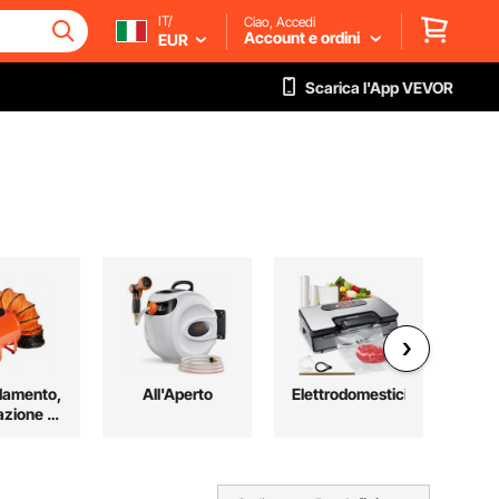
IT/
Ciao, Accedi
Account e ordini
EUR
Scarica l'App VEVOR
damento,
All'Aperto
Elettrodomestici
azione e
ddamento