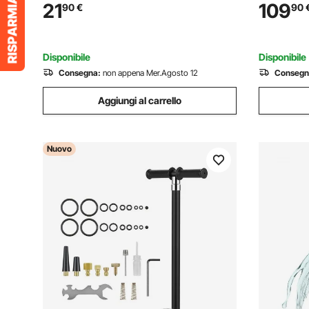
dell'Acqua Manuale Idraulico a Valvola
Pneumatic
21
109
90
€
90
Singola, Serbatoio dell'Acqua da 5,3L,
10000 PSI
Tubo da 0,91m Esterno 1,27cm
Serbatoio 
Disponibile
Disponibile
Consegna:
non appena Mer.Agosto 12
Consegn
Aggiungi al carrello
Nuovo