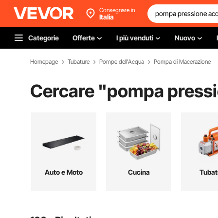
Consegnare in
Italia
Categorie
Offerte
I più venduti
Nuovo
Homepage
Tubature
Pompe dell'Acqua
Pompa di Macerazione
Cercare "
pompa pressi
Auto e Moto
Cucina
Tubat