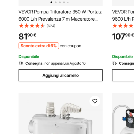
VEVOR Pompa Trituratore 350 W Portata
VEVOR Pom
6000 L/h Prevalenza 7 m Maceratore
9600 L/h 
Pompa da per Acque Luride con 3
Raccolta 
(624)
Ingressi Acqua per Cantina, Macchina
Ingressi A
81
107
90
€
90
€
per lo Smaltimento delle Acque Reflue
per Smalti
Sconto extra di 6%
con coupon
della Lavanderia
della Vas
Disponibile
Disponibile
Consegna:
non appena Lun.Agosto 10
Consegn
Aggiungi al carrello