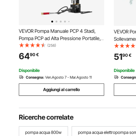
VEVOR Pompa Manuale PCP 4 Stadi,
VEVOR Pom
Pompa PCP ad Alta Pressione Portatile,
Sollevame
Gonfiaggio Pneumatici Bici Pressione
(256)
Manuale pe
max 40 MPa con Filtro Olio-Umidità
Attacco NP
64
51
90
€
90
€
Manometro Display Lunghezza del Tubo
Vecchio St
Flessibile 56 cm
Stagno, V
Disponibile
Disponibile
Consegna:
Ven.Agosto 7 - Mar.Agosto 11
Consegn
Aggiungi al carrello
Ricerche correlate
pompa acqua 800w
pompa acqua elettropompa s