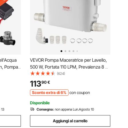
ll'Acqua
VEVOR Pompa Maceratrice per Lavello,
in, Pompa
500 W, Portata 110 LPM, Prevalenza 8 m,
adescante
con 4 Ingressi per l'Acqua, Macchina per
(624)
 PSI, per
Smaltimento delle Acque Reflue per
113
90
€
vaggio
Cucina, Seminterrato, Doccia
Sconto extra di 6%
con coupon
Disponibile
 13
Consegna:
non appena Lun.Agosto 10
Aggiungi al carrello