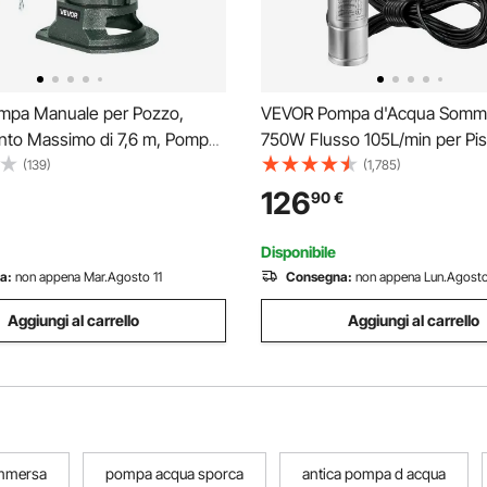
pa Manuale per Pozzo,
VEVOR Pompa d'Acqua Somme
nto Massimo di 7,6 m, Pompa
750W Flusso 105L/min per Pis
r Acqua in Ghisa Antica,
Giardino Orto in Acciaio Inox
(139)
(1,785)
T, Facile Installazione,
Sommersa per Pozzo 230V Pr
126
90
€
ile per Giardino Esterno,
Max. 62m, Pompa Sommersa 
erde
Piscina con Cavi
Disponibile
a:
non appena Mar.Agosto 11
Consegna:
non appena Lun.Agosto
Aggiungi al carrello
Aggiungi al carrello
ommersa
pompa acqua sporca
antica pompa d acqua