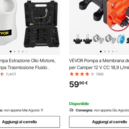
pa Estrazione Olio Motore,
VEVOR Pompa a Membrana de
ompa Trasmissione Fluido
per Camper 12 V CC 18,9 L/m
 di Olio, 10L ATF Kit Cambio
dell'Acqua a Membrana Auto
(1,407)
(199)
ale Sistema di Riempimento
a 4 Camere Pressione max. 70
59
90
€
 Liquido Strumento con 14
Camper, Roulotte, Barche, La
i Comuni
Auto
Disponibile
a:
non appena Mar.Agosto 11
Consegna:
non appena Gio.Agosto
Aggiungi al carrello
Aggiungi al carrello