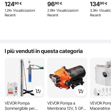
Potenza in Ingreso 910
Sporche 1300W da
Potenza in 
133 Aggiunto a
124
96
134
90
90
90
€
€
€
W, 230 V, Portata 100
Giardino Laghi Pozzo,
1100 W, 230 
1.2K+ Visualizzazioni
2.9K+ Visualizzazioni
3.3K+ Visualiz
L/min, Prevalenza 53
Elettropompa a
100 L/min, 
Recenti
Recenti
Recenti
m, con Cavo da 20 m,
Immersione per
75 m, con C
133 Aggiunto a
Pompa per Acqua in
Drenaggio di Acque
m, Pompa A
Acciaio Inox per
Sporche Nere Scure
Acciaio Inox
3.3K+ Visualiz
Irrigazione Industriale
10A 1300W per Piscina
Irrigazione I
Recenti
Giardino Pozzetto
I più venduti in questa categoria
Funzionamento Conveniente
VEVOR Pompa
VEVOR Pompa a
VEVOR Pom
Sommergibile per
Membrana 12V, 5 GPM
Maceratrice
La pompa di raccolta è dotata di un interruttore a galleggi