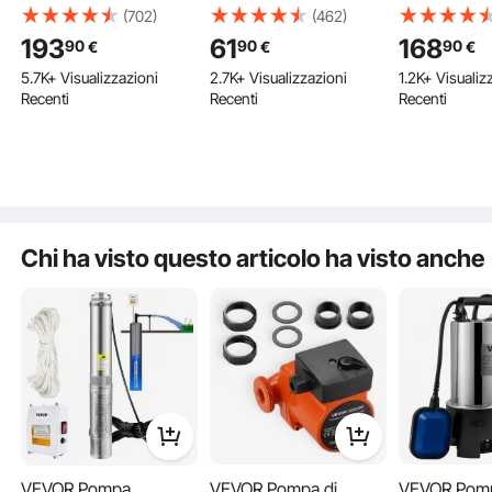
Pozzi Profondi, IP68
18,93 L/min, Pompa
1200 W, Pre
ante sensibile per consentire alla pompa di accendersi/sp
(702)
(462)
1500 W 230 V 60 Hz,
per Acqua a 5 Camere
m, con 4 Ing
egnersi automaticamente in base al livello dell'acqua.
199 Aggiunto al Carrello
193
61
168
90
90
90
€
€
€
Massima Portata 9,8
12 Volt CC con
l'Acqua, Ma
5.7K+ Visualizzazioni
2.7K+ Visualizzazioni
1.2K+ Visualiz
m³/h Prevalenza 108
Pressostato
lo Smaltimen
Recenti
Recenti
Recenti
m, Cavo 19,4 m Scatola
Automatico 40-100 PSI
Acque Reflu
199 Aggiunto al Carrello
Controllo, Acciaio Inox
Regolabile, 70 PSI,
Seminterrato
per Irrigazione
Porta MNPT per
Lavandino, 
5.7K+ Visualizzazioni
Industriale Uso
Camper Yacht Food
Recenti
Domestico
Truck Camper Nautica
Chi ha visto questo articolo ha visto anche
VEVOR Pompa
VEVOR Pompa di
VEVOR Pom