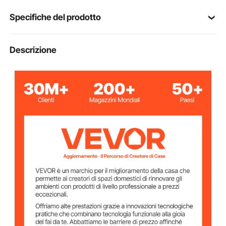
ergonomica la rende portatile. Adatta a qualsiasi
Specifiche del prodotto
situazione con facilità.
Utilizzo Versatile per Drenaggio: sia che tu debba
rimuovere l'acqua da un'area allagata, pompare
QSB-2JH-55051-F
Modello
Descrizione
l'acqua dalla vasca idromassaggio/piscina o drenare
l'acqua dai laghetti da giardino, la pompa di scarico
dell'acqua di VEVOR è un assistente indispensabile
230 V 50 Hz
Voltaggio
per il drenaggio.
550W / 0,75 HP
Potenza
1,5 A
Ampere
Massimo
7,5 m
Ascensore
41,7 GPM / 158 L/min
Massimo Flusso
Lunghezza del
10 m
cavo di