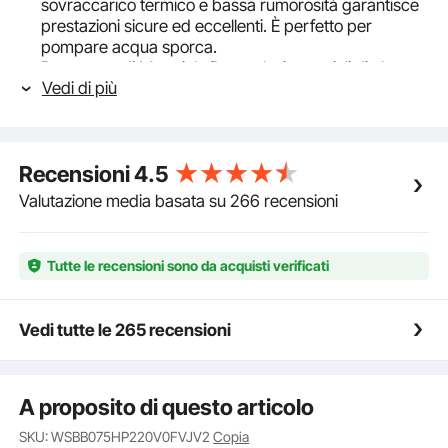
sovraccarico termico e bassa rumorosità garantisce
prestazioni sicure ed eccellenti. È perfetto per
pompare acqua sporca.
Progettato di Materiale Durevole: i materiali di alta
Vedi di più
qualità sono garantiti per alta qualità. La pompa
presenta una base in ghisa resistente alla corrosione
con una superficie antiruggine e acciaio inox di alta
qualità per un uso subacqueo di lunga durata. Viene
Recensioni
4.5
fornito con un grado d'impermeabilità IPX8 con CE, la
qualità è garantita.
Valutazione media basata su 266 recensioni
Operazione a Mani Libere: grazie all'interruttore a
galleggiante collegato, la pompa sommersa si avvia e
smette di funzionare automaticamente in base al
Tutte le recensioni sono da acquisti verificati
livello dell'acqua. È progettato per il risparmio
d'energia e manodopera nelle applicazioni di
drenaggio. Rilassati e lascia che la pompa prosciughi.
Vedi tutte le 265 recensioni
Progettazione Curata: il diametro di uscita dell'acqua
è di G1-1,27 cm,e viene fornito un adattatore tagliabile
per tubi di diverse dimensioni secondo necessità, più
A proposito di questo articolo
conveniente ed economico. È dotata di un cavo di
alimentazione da 10 m, abbastanza lungo per una
SKU: WSBB075HP220V0FVJV2
Copia
connessione senza problemi. Inoltre, l'impugnatura