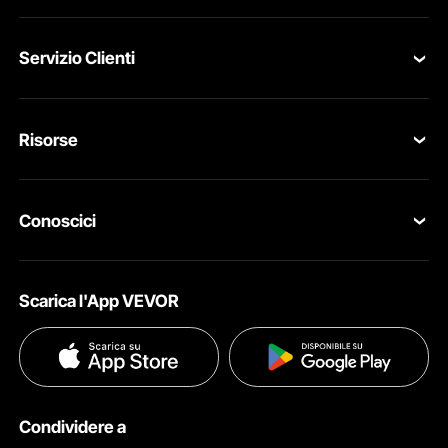
Servizio Clienti
Contattaci
Risorse
Resi & Cambi
Programma Membri
Il tuo Ordine
Conoscici
Programma per membri Pro
Il tuo Account
Su VEVOR
Programma Influencer
Politica di Spedizione
Scarica l'App VEVOR
Termini e Condizioni
Metodi di Pagamento
Politica sulla Privacy
Guida & Domande Frequenti
Diritti Di ProprietÀ Intellettuale
Condividere a
Termini e Condizioni del Programma Pro Member di VEVOR