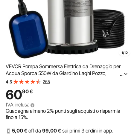
1/12
VEVOR Pompa Sommersa Elettrica da Drenaggio per
Acqua Sporca 550W da Giardino Laghi Pozzo,
...
Elettropompa a Immersione per Drenaggio di Acque
265
4.5
Sporche Nere Scure 1,5A 550W per Piscina Giardino
60
90
€
Pozzetto
IVA inclusa
Guadagna almeno
2%
punti sugli acquisti o risparmia
fino a
15%
.
5
,00
€
off da
99
,00
€
sui primi 3 ordini in app.