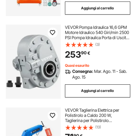
Aggiungi al carrello
VEVOR Pompa Idraulica 16,6 GPM
Motore Idraulico 540 Giri/min 2500
PSI Pompa Idraulica Porta di Uscita
SAE 12 per Spaccalegna per
(3)
Sollevatore Portellone Camion,
253
90
€
Sollevatore a Forbice
Quasi esaurito
Consegna:
Mar. Ago. 11 - Sab.
Ago. 15
Aggiungi al carrello
VEVOR Taglierina Elettrica per
Polistirolo a Caldo 200 W,
Taglierina per Polistirolo
50℃-500℃, Lame da 150 mm e
(13)
200 mm, Attrezzi per Taglio di
90
€
Polietilene, Schiuma