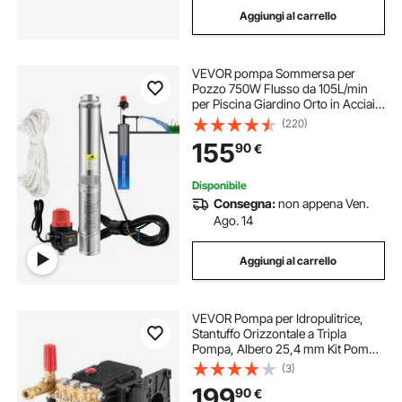
Aggiungi al carrello
VEVOR pompa Sommersa per
Pozzo 750W Flusso da 105L/min
per Piscina Giardino Orto in Acciaio
Inox, Pompa Sommersa per Pozzi
(220)
230V Prevalenza Max. 62m,
155
90
€
Controllo Automatico
Disponibile
Consegna:
non appena Ven.
Ago. 14
Aggiungi al carrello
VEVOR Pompa per Idropulitrice,
Stantuffo Orizzontale a Tripla
Pompa, Albero 25,4 mm Kit Pompe
di Ricambio per Idropulitrice 309,35
(3)
kgf/cm² 20 L/min per Simpson
199
90
€
MorFlex 40224, 40225, 40226,