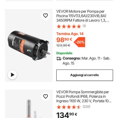
VEVOR Motore per Pompa per
Piscina 115V(13,6A)/230V(6,8A)
3450RPM Fattore di Lavoro 1,3,
Condensatore 90μF/Flangia 250V
(1)
Motore di Ricambio Rotondo
Rotante in Senso Antiorario per
Termina Ago. 14
Piscine
98
90
€
-
20%
123,90
€
Disponibile
Consegna:
Mar. Ago. 11 - Sab.
Ago. 15
Aggiungi al carrello
VEVOR Pompa Sommergibile per
Pozzi Profondi IP68, Potenza in
Ingreso 1100 W, 230 V, Portata 100
L/min, Prevalenza 75 m, con Cavo
(220)
da 20 m, Pompa Acqua in Acciaio
134
90
€
Inox per Irrigazione Industriale