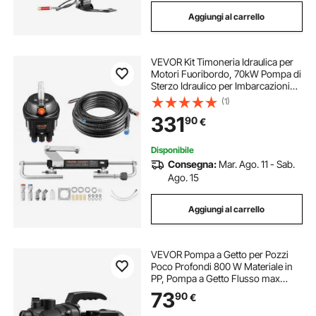
Aggiungi al carrello
VEVOR Kit Timoneria Idraulica per
Motori Fuoribordo, 70kW Pompa di
Sterzo Idraulico per Imbarcazioni
1000 PSI 5 Giri da Blocco Corsa 200
(1)
mm, Sistema per Sterzo Idraulico
331
90
€
con Tubi Flessibili per Barche
Disponibile
Consegna:
Mar. Ago. 11 - Sab.
Ago. 15
Aggiungi al carrello
VEVOR Pompa a Getto per Pozzi
Poco Profondi 800 W Materiale in
PP, Pompa a Getto Flusso max
3300 L/h per Irrigazione da
73
90
€
Giardino Prato Cortile Prevalenza 8
m con Protezione da