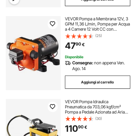
pompa 50
VEVOR Pompa a Membrana 12V, 3
GPM 11,36 L/min, Pompa per Acqua
a 4 Camere 12 Volt CC con
Pressostato Automatico 40-100 PSI
(25)
Regolabile, 55 PSI, Porta MNPT per
47
90
€
Camper Yacht Food Truck Camper
Nautica
Disponibile
Consegna:
non appena Ven.
Ago. 14
Aggiungi al carrello
VEVOR Pompa Idraulica
Pneumatica da 703,06 kgf/cm²
Pompa a Pedale Azionata ad Aria
con Guscio in Alluminio, Serbatoio
(30)
1,6 L Uscita Olio NPT da 16,66 mm
110
90
€
Ingresso NPT da 13,7 mm per
Pressa Idraulica