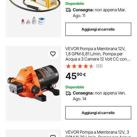
Disponibile
Consegna:
non appena Mar.
Ago. 11
Aggiungi al carrello
VEVOR Pompa a Membrana 12V,
1,8 GPM 6,81 L/min, Pompa per
Acqua a 3 Camere 12 Volt CC con
Pressostato Automatico 40-100 PSI
(25)
Regolabile, 60 PSI, Porta MNPT per
45
90
€
Camper Yacht Food Truck Camper
Nautica
Disponibile
Consegna:
non appena Ven.
Ago. 14
Aggiungi al carrello
VEVOR Pompa a Membrana 12V, 3