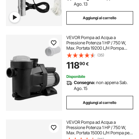
Ago. 13
Aggiungi al carrello
VEVOR Pompa ad Acqua a
Pressione Potenza 1 HP / 750 W,
Max. Portata 19200 L/H Pompa
Piscina con Cavo 1,5 m,
(35)
Elettropompa Pompa Filtro Piscina
118
90
€
Velocità da 3450 RPM per Interrato
e Fuori Terra
Disponibile
Consegna:
non appena Sab.
Ago. 15
Aggiungi al carrello
VEVOR Pompa ad Acqua a
Pressione Potenza 1 HP / 750 W,
Max. Portata 15000 L/H Pompa per
Piscina con Cavo 1,5 m,