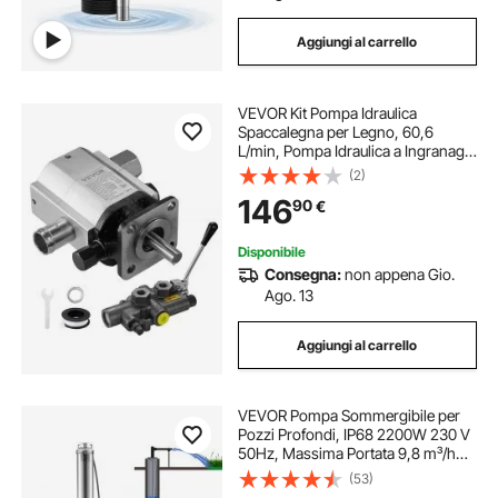
Aggiungi al carrello
VEVOR Kit Pompa Idraulica
Spaccalegna per Legno, 60,6
L/min, Pompa Idraulica a Ingranaggi
in Alluminio a 2 Stadi 4000 PSI, con
(2)
Valvola Ingresso 2,54cm Uscita
146
90
€
1,27cm NPT 3600 Giri/min, per
Spaccalegna
Disponibile
Consegna:
non appena Gio.
Ago. 13
Aggiungi al carrello
VEVOR Pompa Sommergibile per
Pozzi Profondi, IP68 2200W 230 V
50Hz, Massima Portata 9,8 m³/h
Prevalenza 144m, Cavo Elettrico
(53)
9,1m, Acciaio Inox Pompa per