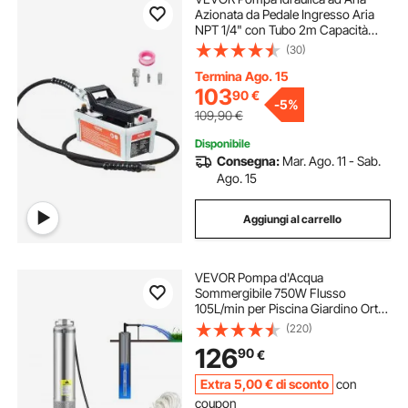
Azionata da Pedale Ingresso Aria
NPT 1/4" con Tubo 2m Capacità
dell'Olio 1,6L, Pompa Pneumatica a
(30)
Pedale Pressione Max. 10000 PSI
con Tubo 2m Capienza del
Termina Ago. 15
Serbatoio 1,6L
103
90
€
-
5%
109,90
€
Disponibile
Consegna:
Mar. Ago. 11 - Sab.
Ago. 15
Aggiungi al carrello
VEVOR Pompa d'Acqua
Sommergibile 750W Flusso
105L/min per Piscina Giardino Orto
in Acciaio Inox, Pompa Sommersa
(220)
per Pozzo 230V Prevalenza Max.
126
90
€
62m, Pompa Sommersa per Pozzo
Piscina con Cavi
Extra
5
,00
€
di sconto
con
coupon