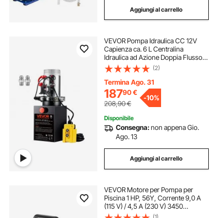
Aggiungi al carrello
VEVOR Pompa Idraulica CC 12V
Capienza ca. 6 L Centralina
Idraulica ad Azione Doppia Flusso
d'Olio ca. 3,44 L/min Pressione
(2)
Massima di 22 MPa, Pompa per
Montacarichi Auto Camion
Termina Ago. 31
Rimorchio da Garage
187
90
€
-
10%
208,90
€
Disponibile
Consegna:
non appena Gio.
Ago. 13
Aggiungi al carrello
VEVOR Motore per Pompa per
Piscina 1 HP, 56Y, Corrente 9,0 A
(115 V) / 4,5 A (230 V) 3450
Giri/min, Condensatore 90 μF/250
(1)