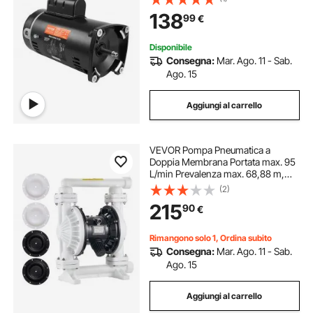
V, Sostituzione Motore con Flangia
138
99
€
Quadrata Rotante in senso
antiorario
Disponibile
Consegna:
Mar. Ago. 11 - Sab.
Ago. 15
Aggiungi al carrello
VEVOR Pompa Pneumatica a
Doppia Membrana Portata max. 95
L/min Prevalenza max. 68,88 m,
Pompa Pneumatica per
(2)
Trasferimento Olio max. 100 PSI,
215
90
€
Corpo in Polipropilene per Gasolio,
Cherosene
Rimangono solo 1, Ordina subito
Consegna:
Mar. Ago. 11 - Sab.
Ago. 15
Aggiungi al carrello