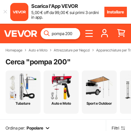
Scarica l'App VEVOR
Installare
5
,00
€
off da
99
,00
€
sui primi 3 ordini
in app.
Homepage
Auto e Moto
Attrezzature per Negozi
Apparecchiature per Tra
Cerca "
pompa 200
"
Tubature
Auto e Moto
Sport e Outdoor
Ordina per:
Popolare
Filtri