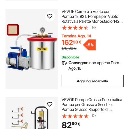
VEVOR Camera a Vuoto con
Pompa 18,92 L Pompa per Vuoto
Rotativa a Palette Monostadio 142
L/min Set di Utensili Pneumatici
(14)
HVAC 110 V per Stabilizzare Legno,
Siliconi Degasanti, Resine
Termina Ago. 14
Epossidiche
162
90
€
-
5%
170,90
€
Disponibile
Consegna:
non appena Dom.
Ago. 16
Aggiungi al carrello
VEVOR Pompa Grasso Pneumatica
Pompa per Grasso a Secchio,
Pompa Grasso Rapporto di
Pressione 50:1 con Tubo da 4 Metri
(12)
Pistola per Grasso, Kit di Pompa per
82
90
€
Lubrificazione 0,6-0,8 MPa Tappo
Avvolgitubo