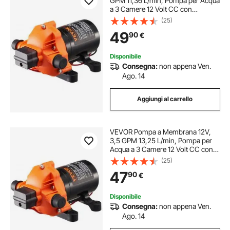
GPM 11,36 L/min, Pompa per Acqua
a 3 Camere 12 Volt CC con
Pressostato Automatico 40-100 PSI
(25)
Regolabile, 50 PSI, Porta MNPT per
49
90
€
Camper Yacht Food Truck Camper
Nautica
Disponibile
Consegna:
non appena Ven.
Ago. 14
Aggiungi al carrello
VEVOR Pompa a Membrana 12V,
3,5 GPM 13,25 L/min, Pompa per
Acqua a 3 Camere 12 Volt CC con
Pressostato Automatico 40-100 PSI
(25)
Regolabile, 50 PSI, Porta MNPT per
47
90
€
Camper Yacht Food Truck Camper
Nautica
Disponibile
Consegna:
non appena Ven.
Ago. 14