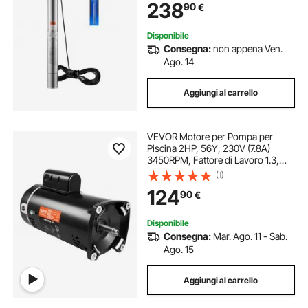
238
90
€
Irrigazione Industriale Uso
Domestico
Disponibile
Consegna:
non appena Ven.
Ago. 14
Aggiungi al carrello
VEVOR Motore per Pompa per
Piscina 2HP, 56Y, 230V (7.8A)
3450RPM, Fattore di Lavoro 1.3,
Condensatore da 50μF/250V,
(1)
Motore di Ricambio con Flangia
124
90
€
Quadrata con Rotazione CCW per
Pompe da Piscina
Disponibile
Consegna:
Mar. Ago. 11 - Sab.
Ago. 15
Aggiungi al carrello