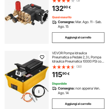
(3)
con Modelli Simpson MorFlex
132
90
€
40224, 40225, 40226
Quasi esaurito
Consegna:
Mar. Ago. 11 - Sab.
Ago. 15
Aggiungi al carrello
VEVOR Pompa Idraulica
Pneumatica a Pedale 2,3 L Pompa
Idraulica Pneumatica 10000 PSI con
Tubo Flessibile d'Olio e Pistola a
(30)
Spruzzo, Kit di Pompa a Pedale
115
90
€
Utilizzato con Cilindri a Semplice
Effetto
Disponibile
Consegna:
non appena Ven.
Ago. 14
Aggiungi al carrello