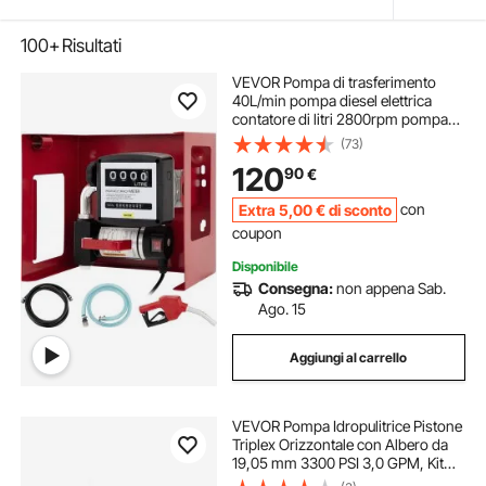
100+
Risultati
VEVOR Pompa di trasferimento
40L/min pompa diesel elettrica
contatore di litri 2800rpm pompa
diesel elettrica automatica 220V
(73)
pompa olio inverso autoadescante
120
90
€
Extra
5
,00
€
di sconto
con
coupon
Disponibile
Consegna:
non appena Sab.
Ago. 15
Aggiungi al carrello
VEVOR Pompa Idropulitrice Pistone
Triplex Orizzontale con Albero da
19,05 mm 3300 PSI 3,0 GPM, Kit
Pompa di Ricambio Compatibile