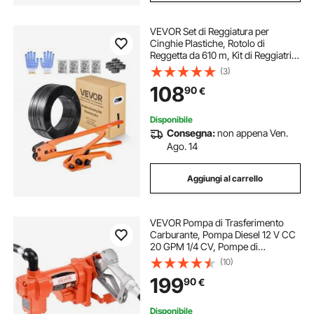
VEVOR Set di Reggiatura per
Cinghie Plastiche, Rotolo di
Reggetta da 610 m, Kit di Reggiatrici
Manuali per Imballaggio Magazzino
(3)
Trasporto, con 600 Sigilli Metallici,
108
90
€
200 Protezioni Angolari, Guanti
Disponibile
Consegna:
non appena Ven.
Ago. 14
Aggiungi al carrello
VEVOR Pompa di Trasferimento
Carburante, Pompa Diesel 12 V CC
20 GPM 1/4 CV, Pompe di
Estrazione con Ugello Manuale,
(10)
Tubo di Scarico e Tubo di
199
90
€
Aspirazione, per Benzina, Diesel,
Cherosene
Disponibile