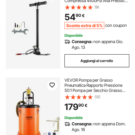
Compressa 4500PSI Alta Pressione
30MPa Manometro Filtro Olio-
(9)
Umidità, Acciaio Inox per Pistole ad
54
90
€
Aria Compressa, Bombola
Subacquea, Paintball
Sconto extra di 5%
con coupon
Disponibile
Consegna:
non appena Gio.
Ago. 13
Aggiungi al carrello
VEVOR Pompa per Grasso
Pneumatica Rapporto Pressione
50:1 Pompa per Secchio Grasso
Pneumatica da 40 Litri Pistola per
(12)
Grasso Pompa per Grasso Portatile
179
90
€
Ruote Tubo 4m Ugello 360°
Raccordo NPT Standard
Disponibile
Consegna:
non appena Dom.
Ago. 16