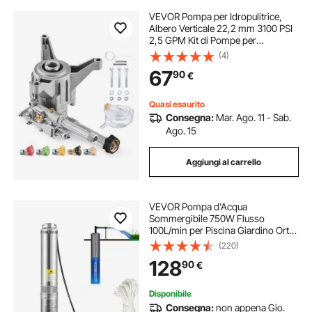
VEVOR Pompa per Idropulitrice,
Albero Verticale 22,2 mm 3100 PSI
2,5 GPM Kit di Pompe per
Idropulitrice Sostitutive, 5 Ugelli,
(4)
Hardware e Tubo Sifone,
67
90
€
Compatibile con Troy Bilt,
PowerStroke, Craftsman
Quasi esaurito
Consegna:
Mar. Ago. 11 - Sab.
Ago. 15
Aggiungi al carrello
VEVOR Pompa d'Acqua
Sommergibile 750W Flusso
100L/min per Piscina Giardino Orto
in Acciaio Inox, Pompa per Pozzi
(220)
Sommersa 230 V Prevalenza Max.
128
90
€
66m, Pompa per Pozzo Piscina in
Acciaio Inox con Cavi
Disponibile
Consegna:
non appena Gio.