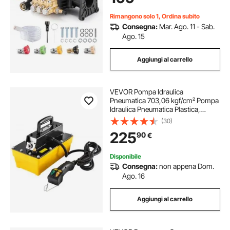
Santoprene
Rimangono solo 1, Ordina subito
Consegna:
Mar. Ago. 11 - Sab.
Ago. 15
Aggiungi al carrello
VEVOR Pompa Idraulica
Pneumatica 703,06 kgf/cm² Pompa
Idraulica Pneumatica Plastica,
Attuatore di Controllo Remoto,
(30)
Serbatoio 2,3 L Uscita Olio NPT
225
90
€
16,66 mm Ingresso NPT 13,7 mm
per Pressa Idraulica
Disponibile
Consegna:
non appena Dom.
Ago. 16
Aggiungi al carrello