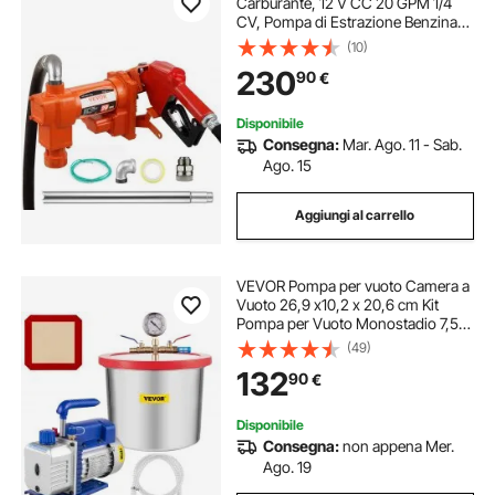
Carburante, 12 V CC 20 GPM 1/4
CV, Pompa di Estrazione Benzina
con Ugello Tubo di Scarico Tubo di
(10)
Aspirazione, Diesel, Cherosene,
230
90
€
Miscele di Etanolo
Disponibile
Consegna:
Mar. Ago. 11 - Sab.
Ago. 15
Aggiungi al carrello
VEVOR Pompa per vuoto Camera a
Vuoto 26,9 x10,2 x 20,6 cm Kit
Pompa per Vuoto Monostadio 7,57
L Degasaggio Epossidico in
(49)
Silicone con Pompa per Vuoto
132
90
€
Monostadio, Spostamento d'Aria
113,26 L/min
Disponibile
Consegna:
non appena Mer.
Ago. 19