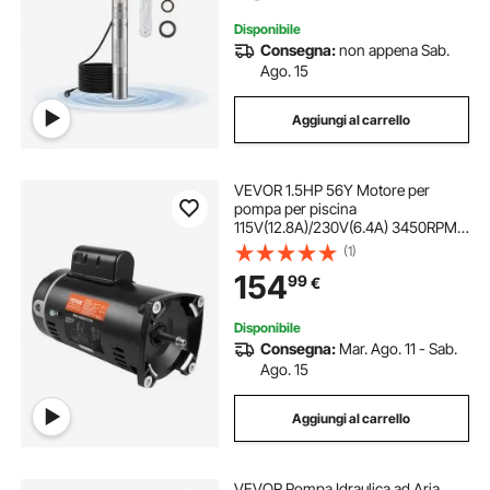
Disponibile
Consegna:
non appena Sab.
Ago. 15
Aggiungi al carrello
VEVOR 1.5HP 56Y Motore per
pompa per piscina
115V(12.8A)/230V(6.4A) 3450RPM
Fattore di lavoro 1.1 Condensatore
(1)
90μF/250V Flangia quadrata
154
99
€
Motore sostitutivo rotante in senso
antiorario per piscine
Disponibile
Consegna:
Mar. Ago. 11 - Sab.
Ago. 15
Aggiungi al carrello
VEVOR Pompa Idraulica ad Aria