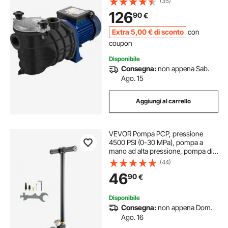
(35)
Elettropompa Pompa Filtro Piscina
126
90
€
Velocità da 3450 RPM per Interrato
e Fuori Terra
Extra
5
,00
€
di sconto
con
coupon
Disponibile
Consegna:
non appena Sab.
Ago. 15
Aggiungi al carrello
VEVOR Pompa PCP, pressione
4500 PSI (0-30 MPa), pompa a
mano ad alta pressione, pompa di
gonfiaggio dell'aria a 3 stadi,
(44)
pompa con staffa di ricarica PCP,
46
90
€
raffreddata ad acqua, nero, acciaio
inossidab
Disponibile
Consegna:
non appena Dom.
Ago. 16