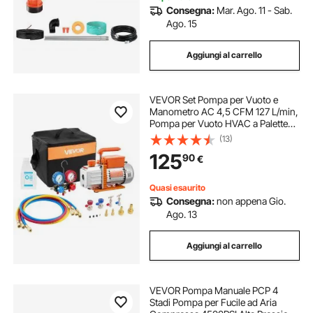
Consegna:
Mar. Ago. 11 - Sab.
Ago. 15
Aggiungi al carrello
VEVOR Set Pompa per Vuoto e
Manometro AC 4,5 CFM 127 L/min,
Pompa per Vuoto HVAC a Palette
Rotanti Monostadio, Kit Manometro
(13)
per R134a R22 R410a R1234YF R32,
125
90
€
con per HVAC per Auto
Quasi esaurito
Consegna:
non appena Gio.
Ago. 13
Aggiungi al carrello
VEVOR Pompa Manuale PCP 4
Stadi Pompa per Fucile ad Aria