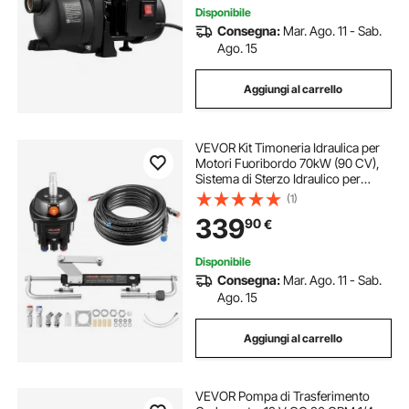
Surriscaldamento
Disponibile
Consegna:
Mar. Ago. 11 - Sab.
Ago. 15
Aggiungi al carrello
VEVOR Kit Timoneria Idraulica per
Motori Fuoribordo 70kW (90 CV),
Sistema di Sterzo Idraulico per
Imbarcazioni con Pompa del
(1)
Timone da 1000 PSI, Cilindro di
339
90
€
Bloccaggio Bidirezionale Corsa 200
mm
Disponibile
Consegna:
Mar. Ago. 11 - Sab.
Ago. 15
Aggiungi al carrello
VEVOR Pompa di Trasferimento