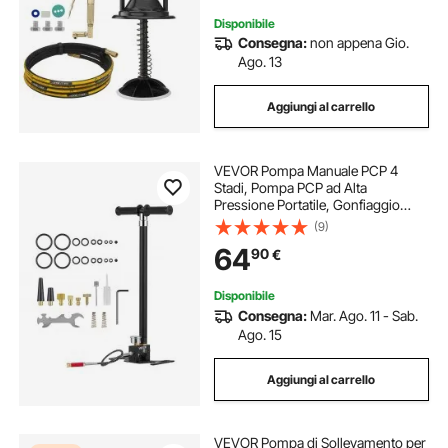
Disponibile
Consegna:
non appena Gio.
Ago. 13
Aggiungi al carrello
VEVOR Pompa Manuale PCP 4
Stadi, Pompa PCP ad Alta
Pressione Portatile, Gonfiaggio
Pneumatici Bici Pressione max 40
(9)
MPa con Filtro Olio-Umidità
64
90
€
Manometro Display Lunghezza del
Tubo Flessibile 56 cm
Disponibile
Consegna:
Mar. Ago. 11 - Sab.
Ago. 15
Aggiungi al carrello
VEVOR Pompa di Sollevamento per