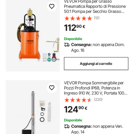
VEVOR Pompa per Grasso
Pneumatica Rapporto di Pressione
50:1 Pompa per Secchio Grasso
Pneumatica 20 Litri Pistola per
(12)
Grasso Pompa Grasso Portatile
112
90
€
Ruote Tubo da 4m Ugello a 360°
Raccordo NPT Standard
Disponibile
Consegna:
non appena Dom.
Ago. 16
Aggiungi al carrello
VEVOR Pompa Sommergibile per
Pozzi Profondi IP68, Potenza in
Ingreso 910 W, 230 V, Portata 100
L/min, Prevalenza 53 m, con Cavo
(220)
da 20 m, Pompa per Acqua in
124
90
€
Acciaio Inox per Irrigazione
Industriale
Disponibile
Consegna:
non appena Ven.
Ago. 14