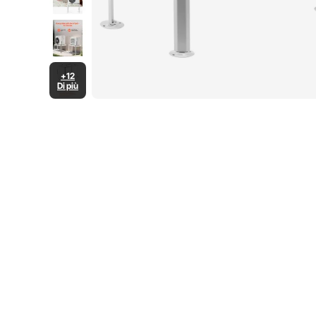
+12
Di più