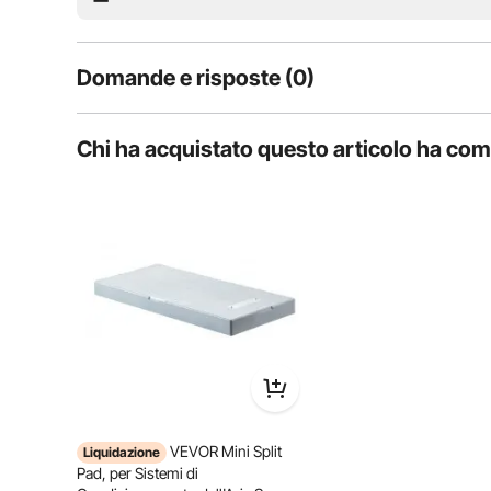
Domande e risposte (0)
Domande tipiche sul prodotto:
Chi ha acquistato questo articolo ha co
il prodotto è durevole?
Fai la prima domanda
Questa base mini split è compatibile con la maggior p
installazione per diverse mar
VEVOR Mini Split
Liquidazione
Pad, per Sistemi di