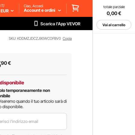
IT/
Ciao, Accedi
totale parziale
Account e ordini
EUR
0,00
€
Scarica l'App VEVOR
Vai al carrello
SKU: KDDMZJDCZJ90WCOFBV0
Copia
5
90
€
disponibile
colo temporaneamente non
nibile
viseremo quando il tuo articolo sarà di
 disponibile.
erisci l'indirizzo email