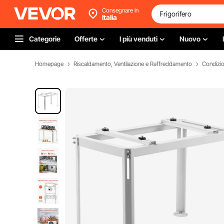
Consegnare in
Italia
Categorie
Offerte
I più venduti
Nuovo
Homepage
Riscaldamento, Ventilazione e Raffreddamento
Condizion