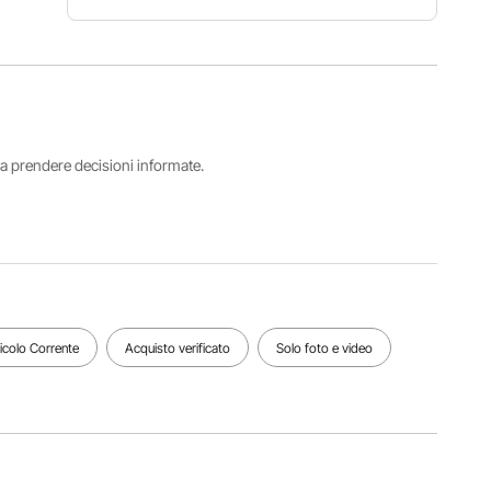
Adatto per
capacità di
Capacità
Numero
raffreddamento
di peso
modello
AC
massima
articolo
9000-
441 libbre
E043C-H
18000
/ 200 kg
BTU
i a prendere decisioni informate.
Peso
Materiale
netto (con
Colore
principale
accessori)
Bianco
lamiera
17,55
zincata
libbre /
7,96 kg
ticolo Corrente
Acquisto verificato
Solo foto e video
Vedi tutte le specifiche