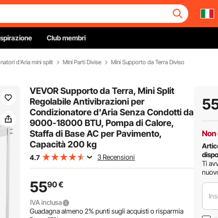
Ispirazione
Club membri
atori d'Aria mini split
Mini Parti Divise
Mini Supporto da Terra Diviso
VEVOR Supporto da Terra, Mini Split
5
Regolabile Antivibrazioni per
Condizionatore d'Aria Senza Condotti da
9000-18000 BTU, Pompa di Calore,
Staffa di Base AC per Pavimento,
Non 
Capacità 200 kg
Arti
dispo
3 Recensioni
4.7
Ti av
nuovo
55
90
€
Ins
IVA inclusa
Guadagna almeno
2%
punti sugli acquisti o risparmia