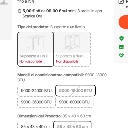
fino a
15%
.
R
e
5
,00
€
off da
99
,00
€
sui primi 3 ordini in app.
Scarica Ora
Tipo del prodotto:
Supporto a un livello
Supporto a un live
Supporto a due live
llo
lli
Non disponibile
Non disponibile
Modelli di condizionatore compatibili:
9000-18000
BTU
9000-24000 BTU
9000-18000 BTU
9000-36000 BTU
9000-60000 BTU
Dimensioni del Prodotto:
85 x 43 x 60 cm
85 x 43 x 40 cm
85 x 43 x 60 cm