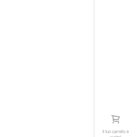
Il tuo carrello è
vuoto!