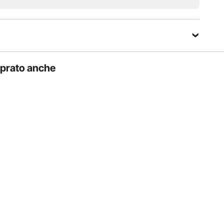
mprato anche
arte dei condizionatori mini split, garantendo una facile
che e modelli di apparecchiature.