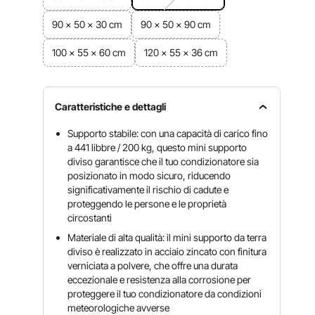
90 x 50 x 30 cm
90 x 50 x 90 cm
100 x 55 x 60 cm
120 x 55 x 36 cm
Caratteristiche e dettagli
Supporto stabile: con una capacità di carico fino
a 441 libbre / 200 kg, questo mini supporto
diviso garantisce che il tuo condizionatore sia
posizionato in modo sicuro, riducendo
significativamente il rischio di cadute e
proteggendo le persone e le proprietà
circostanti
Materiale di alta qualità: il mini supporto da terra
diviso è realizzato in acciaio zincato con finitura
verniciata a polvere, che offre una durata
eccezionale e resistenza alla corrosione per
proteggere il tuo condizionatore da condizioni
meteorologiche avverse