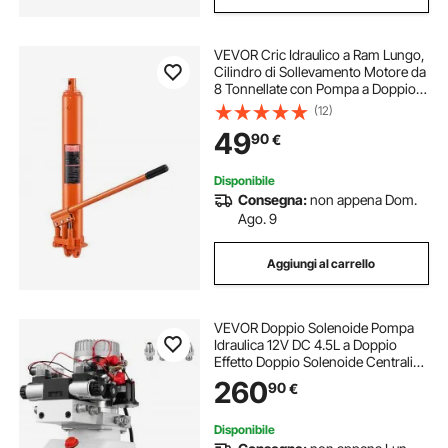
VEVOR Cric Idraulico a Ram Lungo,
Cilindro di Sollevamento Motore da
8 Tonnellate con Pompa a Doppio
Pistone e Base a Forcella, Cilindro
(12)
Ram Idraulico per Paranchi di
49
90
€
Sollevamento Motore
Disponibile
Consegna:
non appena Dom.
Ago. 9
Aggiungi al carrello
VEVOR Doppio Solenoide Pompa
Idraulica 12V DC 4.5L a Doppio
Effetto Doppio Solenoide Centralina
Idraulica 4.5L ZZ004234 Scarico
260
90
€
Riparazione Plastica
Disponibile