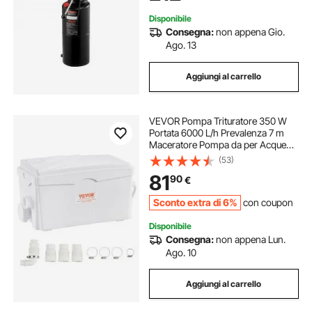
Disponibile
Consegna:
non appena Gio.
Ago. 13
Aggiungi al carrello
VEVOR Pompa Trituratore 350 W
Portata 6000 L/h Prevalenza 7 m
Maceratore Pompa da per Acque
Luride con 3 Ingressi Acqua per
(53)
Cantina, Macchina per lo
81
90
€
Smaltimento delle Acque Reflue
della Lavanderia
Sconto extra di 6%
con coupon
Disponibile
Consegna:
non appena Lun.
Ago. 10
Aggiungi al carrello