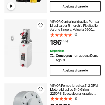
Aggiungi al carrello
VEVOR Centralina Idraulica Pompa
Idraulica per Rimorchio Ribaltabile
Azione Singola, Velocità 2600
giri/min, Pressione d'Olio 2320-
(9)
2900 PSI, Pompa con Serbatoio in
186
99
€
Plastica per Sollevatore Rimorchio
Disponibile
Consegna:
non appena Dom.
Ago. 9
Aggiungi al carrello
VEVOR Pompa Idraulica 21.2 GPM
Motore Idraulico 540 Giri/min
2250PSI Spaccalegna Idraulico
Porta di Uscita SAE 12 per
(3)
Spaccalegna per Sollevatore
90