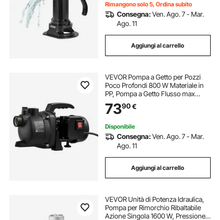
Rimangono solo 5, Ordina subito
Consegna:
Ven. Ago. 7 - Mar.
Ago. 11
Aggiungi al carrello
VEVOR Pompa a Getto per Pozzi
Poco Profondi 800 W Materiale in
PP, Pompa a Getto Flusso max
3300 L/h per Irrigazione da
73
90
€
Giardino Prato Cortile Prevalenza 8
m con Protezione da
Surriscaldamento
Disponibile
Consegna:
Ven. Ago. 7 - Mar.
Ago. 11
Aggiungi al carrello
VEVOR Unità di Potenza Idraulica,
Pompa per Rimorchio Ribaltabile
Azione Singola 1600 W, Pressione