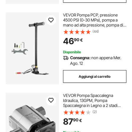
VEVOR Pompa PCP, pressione
4500 PSI (0-30 MPa), pompa a
mano ad alta pressione, pompa di
gonfiaggio dell'aria a 3 stadi,
(44)
pompa con staffa di ricarica PCP,
46
90
€
raffreddata ad acqua, nero, acciaio
inossidab
Disponibile
Consegna:
non appena Mer.
Ago. 12
Aggiungi al carrello
VEVOR Pompa Spaccalegna
Idraulica, 13GPM, Pompa
Spaccalegna in Legno a 2 stadi
3000PSI, Ingresso 1'' Uscita 1/2''
(2)
NPT 3600 Giri/min Pompa Idraulica
87
90
€
a Ingranaggi in Alluminio, per
Spaccalegna