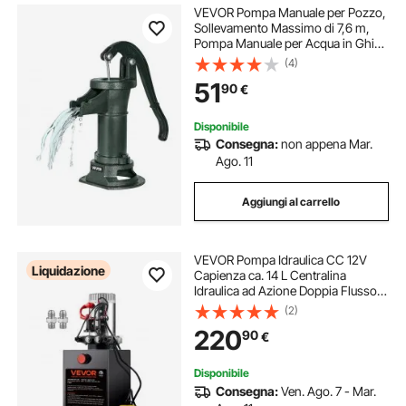
VEVOR Pompa Manuale per Pozzo,
Sollevamento Massimo di 7,6 m,
Pompa Manuale per Acqua in Ghisa
Antica, Attacco NPT, Facile
(4)
Installazione, Vecchio Stile per
51
90
€
Giardino Esterno, Stagno, Verde
Disponibile
Consegna:
non appena Mar.
Ago. 11
Aggiungi al carrello
VEVOR Pompa Idraulica CC 12V
Liquidazione
Capienza ca. 14 L Centralina
Idraulica ad Azione Doppia Flusso
d'Olio ca. 3,44 L/min Pressione
(2)
Massima di 22 MPa, Pompa per
220
90
€
Montacarichi Auto Camion
Rimorchio da Garage
Disponibile
Consegna:
Ven. Ago. 7 - Mar.