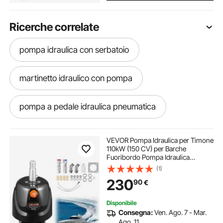
Ricerche correlate
pompa idraulica con serbatoio
martinetto idraulico con pompa
pompa a pedale idraulica pneumatica
martinetto per pompa idraulica
VEVOR Pompa Idraulica per Timone
110kW (150 CV) per Barche
Fuoribordo Pompa Idraulica
kit pompa idraulica elettrica
Timoneria con Pressione di
(1)
Esercizio max. 1000 PSI
230
90
€
Alloggiamento in Lega di Alluminio,
Valvola di Ritegno da Barca
pompa idraulica 12v kit
Disponibile
Consegna:
Ven. Ago. 7 - Mar.
pompa idraulica pressa
Ago. 11