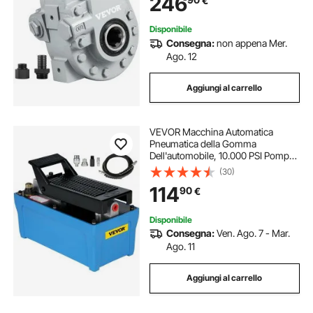
246
€
Portellone Camion, Sollevatore a
Forbice
Disponibile
Consegna:
non appena Mer.
Ago. 12
Aggiungi al carrello
VEVOR Macchina Automatica
Pneumatica della Gomma
Dell'automobile, 10.000 PSI Pompa
Pneumatica a Pedale per Sartiame e
(30)
Spostamento di Macchinari
114
90
€
Pesanti, Riparazione Auto, Sartiame
Petrolifero
Disponibile
Consegna:
Ven. Ago. 7 - Mar.
Ago. 11
Aggiungi al carrello