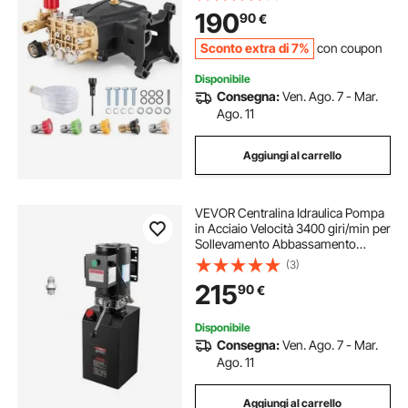
kgf/cm² 18,18 L/min Simpson
190
90
€
MorFlex 40224, 40225, 40226,
Santoprene
Sconto extra di 7%
con coupon
Disponibile
Consegna:
Ven. Ago. 7 - Mar.
Ago. 11
Aggiungi al carrello
VEVOR Centralina Idraulica Pompa
in Acciaio Velocità 3400 giri/min per
Sollevamento Abbassamento
Veicoli, Centralina Idraulica per
(3)
Rimorchio Ribaltabile Portata max.
215
90
€
6,3 L/min con Serbatoio Metallo
Disponibile
Consegna:
Ven. Ago. 7 - Mar.
Ago. 11
Aggiungi al carrello