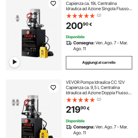
Capienza ca. 19L Centralina
Idraulica ad Azione Singola Flusso
d'Olio ca. 3,44 L/min Pressione
(2)
Massima di 22 MPa, Pompa per
200
90
€
Montacarichi Auto Camion
Rimorchio da Garage
Disponibile
Consegna:
Ven. Ago. 7 - Mar.
Ago. 11
Aggiungi al carrello
VEVOR Pompa Idraulica CC 12V
Capienza ca. 9,5 L Centralina
Idraulica ad Azione Doppia Flusso
d'Olio ca. 3,44 L/min Pressione
(2)
Massima di 22 MPa, Pompa per
219
90
€
Montacarichi Auto Camion
Rimorchio da Garage
Disponibile
Consegna:
Ven. Ago. 7 - Mar.
Ago. 11