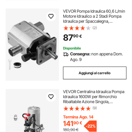
VEVOR Pompa Idraulica 60,6 L/min
Motore Idraulico a 2 Stadi Pompa
Idraulica per Spaccalegna,
Accessori per Spaccalegna Elettrico
(2)
Parti per Splitter Motore Idraulico,
87
90
€
Pompa Idraulica per Spaccalegna
1,27cm
Disponibile
Consegna:
non appena Dom.
Ago. 9
Aggiungi al carrello
VEVOR Centralina Idraulica Pompa
Idraulica 1600W per Rimorchio
Ribaltabile Azione Singola,
Pressione d'Olio 2320-2900 PSI
(9)
Velocità 2600 giri/min, Serbatoio in
Plastica per Sollevatore Piattaforma
Termina Ago. 14
141
90
€
-
22%
180,90
€