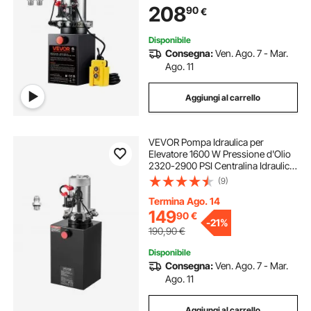
pompa idraulica sollevamento cilindri idraulici
208
90
€
Montacarichi Auto Camion
Rimorchio da Garage
Disponibile
Consegna:
Ven. Ago. 7 - Mar.
Ago. 11
Aggiungi al carrello
VEVOR Pompa Idraulica per
Elevatore 1600 W Pressione d'Olio
2320-2900 PSI Centralina Idraulica
Azione Singola Rimorchio
(9)
Ribaltabile con Serbatoio Olio in
Metallo Volume 2,1 mL/r da Officina
Termina Ago. 14
149
90
€
-
21%
190,90
€
Disponibile
Consegna:
Ven. Ago. 7 - Mar.
Ago. 11
Aggiungi al carrello