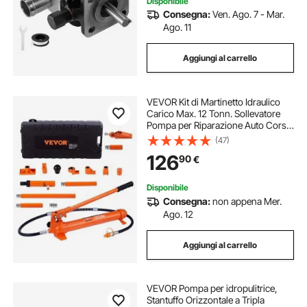
Disponibile
Consegna:
Ven. Ago. 7 - Mar.
Ago. 11
Aggiungi al carrello
VEVOR Kit di Martinetto Idraulico
Carico Max. 12 Tonn. Sollevatore
Pompa per Riparazione Auto Corsa
da 135 mm, Kit Utensili Sollevatore
(47)
Idraulico Tipo d'Olio HV15 Cilindro
126
90
€
Q235B Anello di Tenuta TPU
Disponibile
Consegna:
non appena Mer.
Ago. 12
Aggiungi al carrello
VEVOR Pompa per idropulitrice,
Stantuffo Orizzontale a Tripla