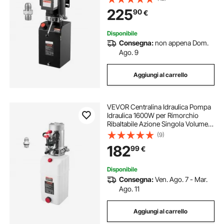
per Autocarri con Cassone
225
90
€
Ribaltabile, Elevatore, Auto
Disponibile
Consegna:
non appena Dom.
Ago. 9
Aggiungi al carrello
VEVOR Centralina Idraulica Pompa
Idraulica 1600W per Rimorchio
Ribaltabile Azione Singola Volume
2,1mL/r, Velocità 2600 giri/min,
(9)
Pompa con Serbatoio in Plastica
182
99
€
per Sollevatore Piattaforma
Disponibile
Consegna:
Ven. Ago. 7 - Mar.
Ago. 11
Aggiungi al carrello