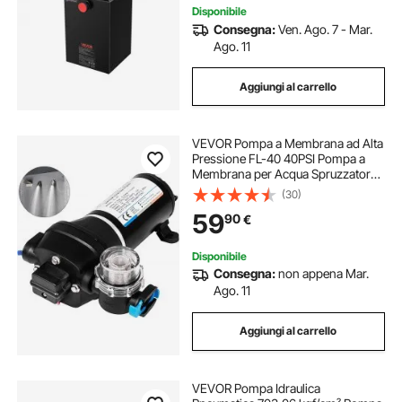
Disponibile
Consegna:
Ven. Ago. 7 - Mar.
Ago. 11
Aggiungi al carrello
VEVOR Pompa a Membrana ad Alta
Pressione FL-40 40PSI Pompa a
Membrana per Acqua Spruzzatore
Autoadescante 17L / min 12V,
(30)
Utilizzo
59
90
€
Camper/Barca/RV/Giardino/Industri
a Agricola
Disponibile
Consegna:
non appena Mar.
Ago. 11
Aggiungi al carrello
VEVOR Pompa Idraulica