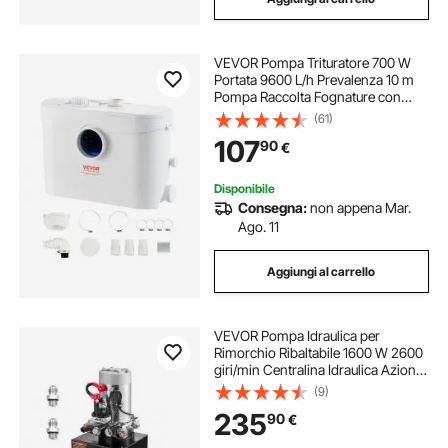
VEVOR Pompa Trituratore 700 W
Portata 9600 L/h Prevalenza 10 m
Pompa Raccolta Fognature con
Maceratore 3 Ingressi Acqua per
(61)
Cantina, Macchina per Smaltimento
107
90
€
delle Acque Reflue della Vasca da
Bagno
Disponibile
Consegna:
non appena Mar.
Ago. 11
Aggiungi al carrello
VEVOR Pompa Idraulica per
Rimorchio Ribaltabile 1600 W 2600
giri/min Centralina Idraulica Azione
Doppia per Sollevamento da
(9)
Officina con Serbatoio d'Olio in
235
90
€
Metallo Volume 2,1 mL/r per
Piattaforma