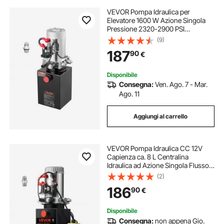
VEVOR Pompa Idraulica per
Elevatore 1600 W Azione Singola
Pressione 2320-2900 PSI
Centralina Idraulica Rimorchio
(9)
Ribaltabile con Serbatoio Olio in
187
90
€
Metallo Volume 2,1 mL/r da Officina
Garage, Nero
Disponibile
Consegna:
Ven. Ago. 7 - Mar.
Ago. 11
Aggiungi al carrello
VEVOR Pompa Idraulica CC 12V
Capienza ca. 8 L Centralina
Idraulica ad Azione Singola Flusso
d'Olio ca. 3,44 L/min Pressione
(2)
Massima di 22 MPa, Pompa per
186
90
€
Montacarichi Auto Camion
Rimorchio da Garage
Disponibile
Consegna:
non appena Gio.