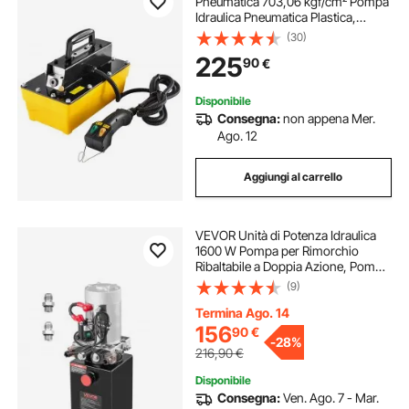
Pneumatica 703,06 kgf/cm² Pompa
Idraulica Pneumatica Plastica,
Attuatore di Controllo Remoto,
(30)
Serbatoio 2,3 L Uscita Olio NPT
225
90
€
16,66 mm Ingresso NPT 13,7 mm
per Pressa Idraulica
Disponibile
Consegna:
non appena Mer.
Ago. 12
Aggiungi al carrello
VEVOR Unità di Potenza Idraulica
1600 W Pompa per Rimorchio
Ribaltabile a Doppia Azione, Pompa
Idraulica CC 12 V 2600 giri/min con
(9)
Serbatoio in Metallo per
Sollevamento di Rimorchi
Termina Ago. 14
Ribaltabili, Nera
156
90
€
-
28%
216,90
€
Disponibile
Consegna:
Ven. Ago. 7 - Mar.