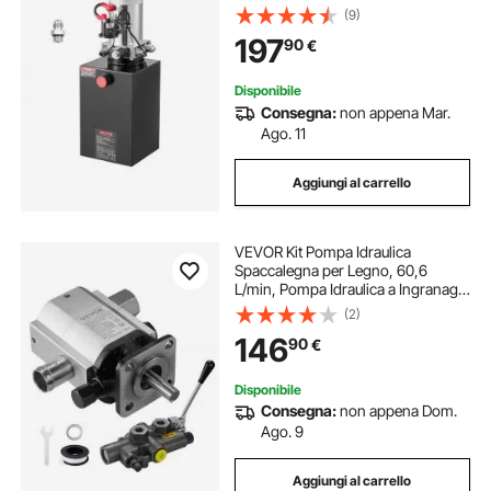
Scarico max. 22 MPa Portata di 3,4
(9)
L/min, Pompa Idraulica CC 12 V con
197
90
€
Serbatoio in Metallo
Disponibile
Consegna:
non appena Mar.
Ago. 11
Aggiungi al carrello
VEVOR Kit Pompa Idraulica
Spaccalegna per Legno, 60,6
L/min, Pompa Idraulica a Ingranaggi
in Alluminio a 2 Stadi 4000 PSI, con
(2)
Valvola Ingresso 2,54cm Uscita
146
90
€
1,27cm NPT 3600 Giri/min, per
Spaccalegna
Disponibile
Consegna:
non appena Dom.
Ago. 9
Aggiungi al carrello