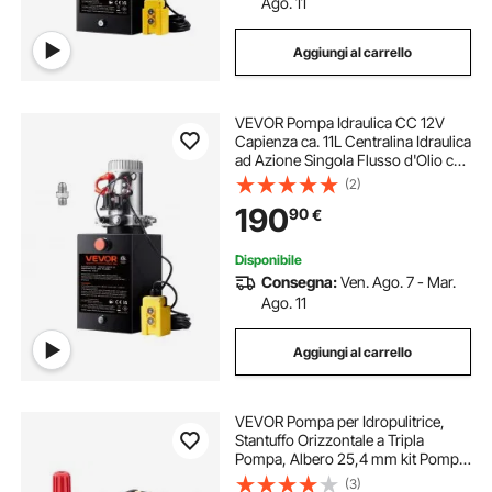
Ago. 11
Aggiungi al carrello
VEVOR Pompa Idraulica CC 12V
Capienza ca. 11L Centralina Idraulica
ad Azione Singola Flusso d'Olio ca.
3,44 L/min Pressione Massima di
(2)
22 MPa, Pompa per Montacarichi
190
90
€
Auto Camion Rimorchio da Garage
Disponibile
Consegna:
Ven. Ago. 7 - Mar.
Ago. 11
Aggiungi al carrello
VEVOR Pompa per Idropulitrice,
Stantuffo Orizzontale a Tripla
Pompa, Albero 25,4 mm kit Pompe
di Ricambio per Idropulitrice, 281,22
(3)