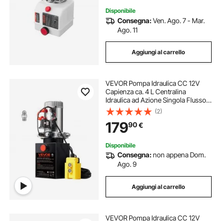
Disponibile
Consegna:
Ven. Ago. 7 - Mar.
Ago. 11
Aggiungi al carrello
VEVOR Pompa Idraulica CC 12V
Capienza ca. 4 L Centralina
Idraulica ad Azione Singola Flusso
d'Olio ca. 3,44 L/min Pressione
(2)
Massima di 22 MPa, Pompa per
179
90
€
Montacarichi Auto Camion
Rimorchio da Garage
Disponibile
Consegna:
non appena Dom.
Ago. 9
Aggiungi al carrello
VEVOR Pompa Idraulica CC 12V