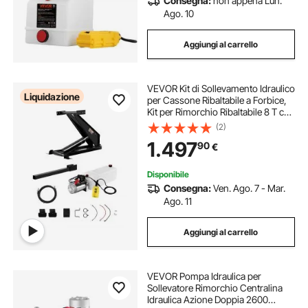
Consegna:
non appena Lun.
Ago. 10
Aggiungi al carrello
VEVOR Kit di Sollevamento Idraulico
Liquidazione
per Cassone Ribaltabile a Forbice,
Kit per Rimorchio Ribaltabile 8 T con
Unità Pompa Idraulica da 12 V,
(2)
Adatto per Camion con Cassone
1.497
90
€
Ribaltabile a Forbice
Disponibile
Consegna:
Ven. Ago. 7 - Mar.
Ago. 11
Aggiungi al carrello
VEVOR Pompa Idraulica per
Sollevatore Rimorchio Centralina
Idraulica Azione Doppia 2600