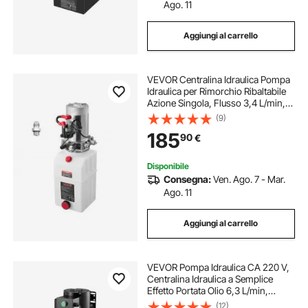
Ago. 11
Aggiungi al carrello
VEVOR Centralina Idraulica Pompa
Idraulica per Rimorchio Ribaltabile
Azione Singola, Flusso 3,4 L/min,
Pressione d'Olio 2320-2900 PSI, 12
(9)
V CC con Serbatoio in Plastica per
185
90
€
Sollevatore Rimorchio
Disponibile
Consegna:
Ven. Ago. 7 - Mar.
Ago. 11
Aggiungi al carrello
VEVOR Pompa Idraulica CA 220 V,
Centralina Idraulica a Semplice
Effetto Portata Olio 6,3 L/min,
Pressione di Scarico max. 22 MPa
(12)