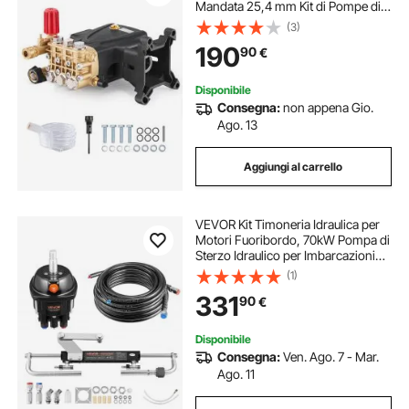
Mandata 25,4 mm Kit di Pompe di
Ricambio per Idropulitrice 281,22
(3)
kgf/cm² 18,18 L/min Per Simpson
190
90
€
MorFlex 40224, 40225, 40226,
Santoprene
Disponibile
Consegna:
non appena Gio.
Ago. 13
Aggiungi al carrello
VEVOR Kit Timoneria Idraulica per
Motori Fuoribordo, 70kW Pompa di
Sterzo Idraulico per Imbarcazioni
1000 PSI 5 Giri da Blocco Corsa 200
(1)
mm, Sistema per Sterzo Idraulico
331
90
€
con Tubi Flessibili per Barche
Disponibile
Consegna:
Ven. Ago. 7 - Mar.
Ago. 11