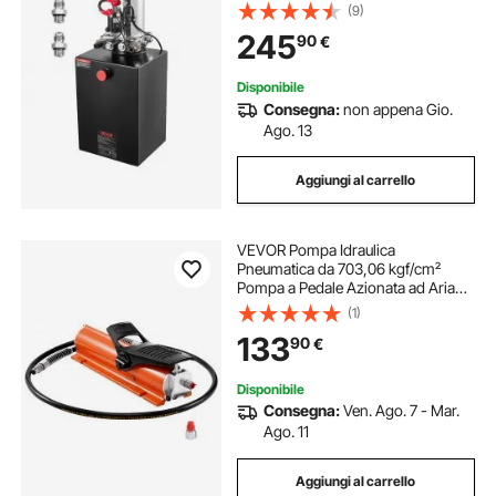
giri/min Flusso 3,4L/min, Pompa
(9)
per Rimorchio Piattaforma con
245
90
€
Serbatoio d'Olio in Metallo da
Officina
Disponibile
Consegna:
non appena Gio.
Ago. 13
Aggiungi al carrello
VEVOR Pompa Idraulica
Pneumatica da 703,06 kgf/cm²
Pompa a Pedale Azionata ad Aria
con Guscio Metallico, Serbatoio
(1)
0,69 L Uscita Olio NPT 16,66 mm
133
90
€
Ingresso NPT 13,7 mm per
Attrezzature Aerospaziali
Disponibile
Consegna:
Ven. Ago. 7 - Mar.
Ago. 11
Aggiungi al carrello