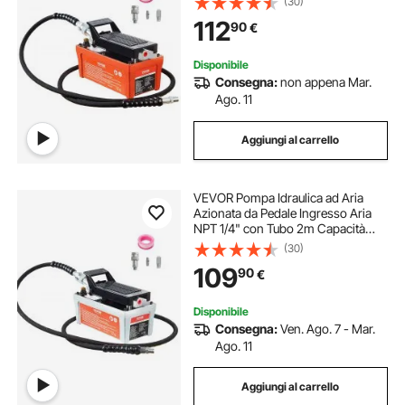
(30)
Pneumatica a Pedale Pressione
112
90
€
Max. 10000 PSI con Tubo 2m
Capienza del Serbatoio 1,6L
Disponibile
Consegna:
non appena Mar.
Ago. 11
Aggiungi al carrello
VEVOR Pompa Idraulica ad Aria
Azionata da Pedale Ingresso Aria
NPT 1/4" con Tubo 2m Capacità
dell'Olio 1,6L, Pompa Pneumatica a
(30)
Pedale Pressione Max. 10000 PSI
109
90
€
con Tubo 2m Capienza del
Serbatoio 1,6L
Disponibile
Consegna:
Ven. Ago. 7 - Mar.
Ago. 11
Aggiungi al carrello