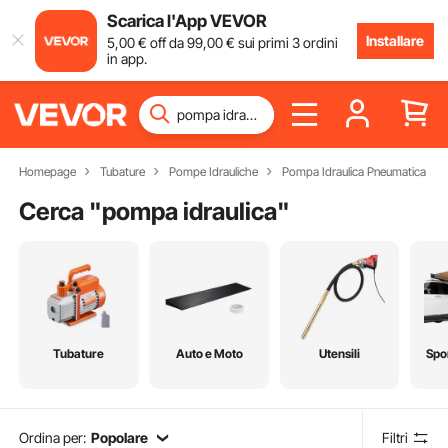
Scarica l'App VEVOR
Installare
5
,00
€
off da
99
,00
€
sui primi 3 ordini
in app.
Homepage
Tubature
Pompe Idrauliche
Pompa Idraulica Pneumatica
Cerca "
pompa idraulica
"
Tubature
Auto e Moto
Utensili
Spo
Ordina per:
Popolare
Filtri