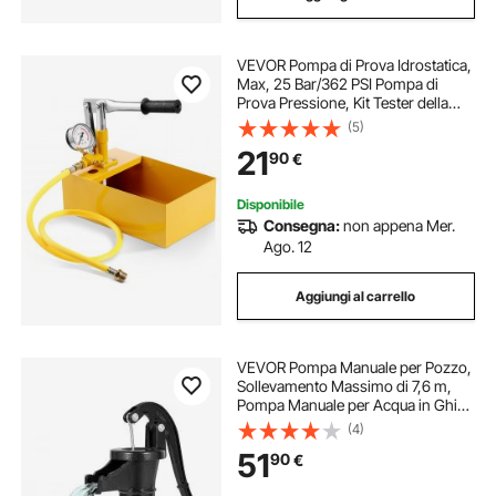
VEVOR Pompa di Prova Idrostatica,
Max, 25 Bar/362 PSI Pompa di
Prova Pressione, Kit Tester della
Pressione dell'Acqua Manuale
(5)
Idraulico a Valvola Singola,
21
90
€
Serbatoio dell'Acqua da 5,3L, Tubo
da 0,91m Esterno 1,27cm
Disponibile
Consegna:
non appena Mer.
Ago. 12
Aggiungi al carrello
VEVOR Pompa Manuale per Pozzo,
Sollevamento Massimo di 7,6 m,
Pompa Manuale per Acqua in Ghisa
Antica, Attacco NPT, Facile
(4)
Installazione, Vecchio Stile per
51
90
€
Giardino Esterno, Stagno, Nero