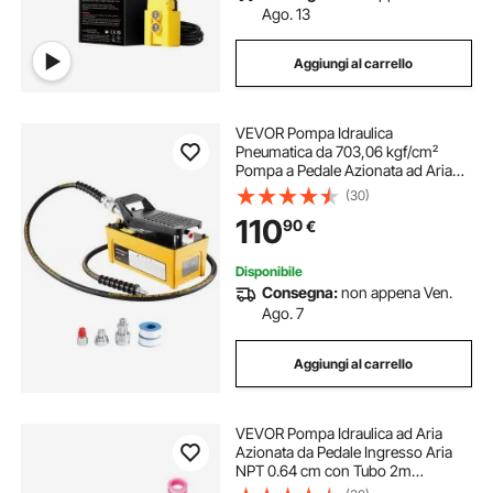
Ago. 13
Aggiungi al carrello
VEVOR Pompa Idraulica
Pneumatica da 703,06 kgf/cm²
Pompa a Pedale Azionata ad Aria
con Guscio in Alluminio, Serbatoio
(30)
1,6 L Uscita Olio NPT da 16,66 mm
110
90
€
Ingresso NPT da 13,7 mm per
Pressa Idraulica
Disponibile
Consegna:
non appena Ven.
Ago. 7
Aggiungi al carrello
VEVOR Pompa Idraulica ad Aria
Azionata da Pedale Ingresso Aria
NPT 0.64 cm con Tubo 2m
Capacità dell'Olio 1,6L, Pompa