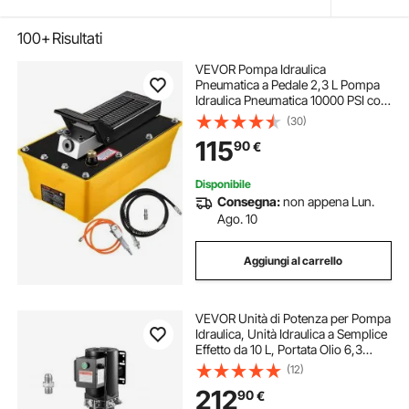
100+
Risultati
VEVOR Pompa Idraulica
Pneumatica a Pedale 2,3 L Pompa
Idraulica Pneumatica 10000 PSI con
Tubo Flessibile d'Olio e Pistola a
(30)
Spruzzo, Kit di Pompa a Pedale
115
90
€
Utilizzato con Cilindri a Semplice
Effetto
Disponibile
Consegna:
non appena Lun.
Ago. 10
Aggiungi al carrello
VEVOR Unità di Potenza per Pompa
Idraulica, Unità Idraulica a Semplice
Effetto da 10 L, Portata Olio 6,3
L/min, Pressione di Scarico
(12)
Massima 22 MPa per Autocarri con
212
90
€
Cassone Ribaltabile, Nero