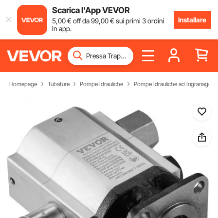
Scarica l'App VEVOR
Installare
5
,00
€
off da
99
,00
€
sui primi 3 ordini
in app.
Homepage
Tubature
Pompe Idrauliche
Pompe Idrauliche ad Ingranaggi