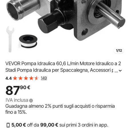
1/12
VEVOR Pompa Idraulica 60,6 L/min Motore Idraulico a 2
Stadi Pompa Idraulica per Spaccalegna, Accessori per
...
Spaccalegna Elettrico Parti per Splitter Motore Idraulico,
149
4.4
Pompa Idraulica per Spaccalegna 1,27cm
87
90
€
IVA inclusa
Guadagna almeno
2%
punti sugli acquisti o risparmia
fino a
15%
.
5
,00
€
off da
99
,00
€
sui primi 3 ordini in app.