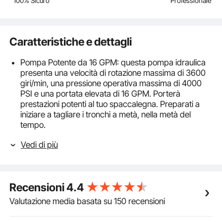
100% Sicuro
Professionale
Caratteristiche e dettagli
Pompa Potente da 16 GPM: questa pompa idraulica
presenta una velocità di rotazione massima di 3600
giri/min, una pressione operativa massima di 4000
PSI e una portata elevata di 16 GPM. Porterà
prestazioni potenti al tuo spaccalegna. Preparati a
iniziare a tagliare i tronchi a metà, nella metà del
tempo.
Ingresso da 1" & Uscita NPT da 1/2": la nostra pompa
Vedi di più
spaccalegna è dotata di una porta di uscita standard
da 1/2" NPT e di una punta da 1" sulla porta di
ingresso. Ha anche un albero da 1/2" di diametro con
una chiavetta da 3/8" che gli consente di ruotare in
Recensioni
4.4
senso orario. Qualità di cui ti puoi fidare, per risultati
ineguagliabili che puoi vedere.
Valutazione media basata su 150 recensioni
Robusta ＆ Durevole: l'involucro in alluminio estruso
ad alta resistenza consente alla pompa di resistere