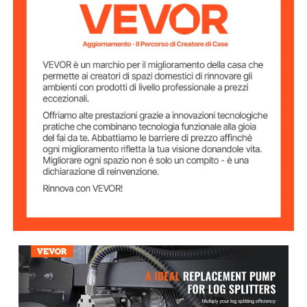
5- 5/8” L senza albero
3" attraverso il corpo
3 -3/8” sulla superficie di
montaggio
Motore a gas minimo 8 HP o
superiore, solo trasmissione
diretta, albero orizzontale
Da utilizzare solo con
sistemi idraulici a centro
aperto
13 GPM @ 650 PSI
Primo stadio
3,5 GPM a 2500 PSI
Secondo stadio