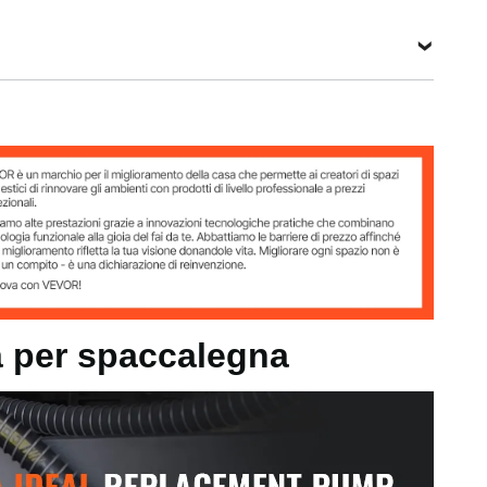
Vedi tutte le specifiche
ALEGNA DA 13 GPM
so
a per spaccalegna