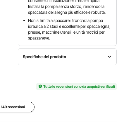
consente un'installazione diretta e rapida.
Installa la pompa senza sforzo, rendendo la
spaccatura della legna più efficace e robusta.
Non si limita a spaccare i tronchi: la pompa
idraulica a 2 stadi è eccellente per spaccalegna,
presse, macchine utensili e unità motrici per
spazzaneve.
Specifiche del prodotto
Modello
POMPA
Fasi
GPM
SPACCAL
2
13
EGNA DA
Tutte le recensioni sono da acquisti verificati
13 GPM
Massimo.
e 149 recensioni
Massimo.
Costruzione
Velocità
Pressione
alluminio
operativa
operativa
estruso
3600
3000 PSI
giri/min