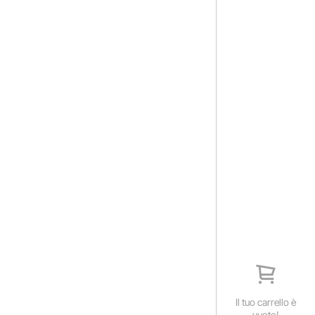
Il tuo carrello è
vuoto!