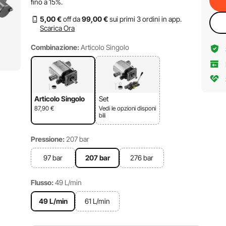
fino a
15%
.
5
,00
€
off da
99
,00
€
sui primi 3 ordini in app.
Scarica Ora
Combinazione:
Articolo Singolo
Articolo Singolo
Set
87,90
€
Vedi le opzioni disponi
bili
Pressione:
207 bar
97 bar
207 bar
276 bar
Flusso:
49 L/min
49 L/min
61 L/min