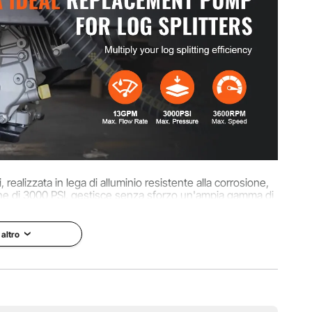
 quadrato da 2" x 2" (vedi foto dell'elenco)
8".
 diametro
realizzata in lega di alluminio resistente alla corrosione,
one di 3000 PSI, gestisce senza sforzo un'ampia gamma di
di legno.
bre)
 altro