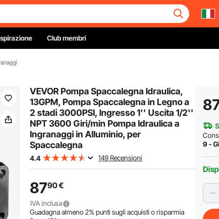
Ispirazione
Club membri
ranaggi
VEVOR Pompa Spaccalegna Idraulica,
8
13GPM, Pompa Spaccalegna in Legno a
2 stadi 3000PSI, Ingresso 1'' Uscita 1/2''
NPT 3600 Giri/min Pompa Idraulica a
S
Ingranaggi in Alluminio, per
Cons
Spaccalegna
9 - G
149 Recensioni
4.4
Disp
87
90
€
IVA inclusa
Guadagna almeno
2%
punti sugli acquisti o risparmia