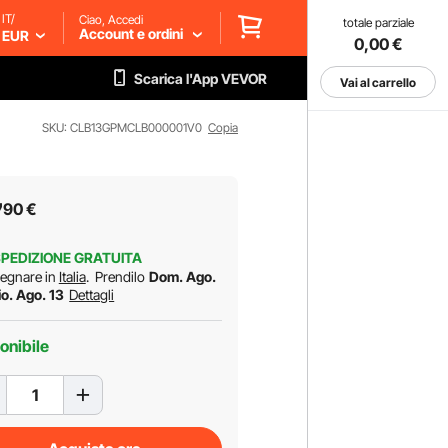
IT/
Ciao, Accedi
totale parziale
Account e ordini
EUR
0,00
€
Scarica l'App VEVOR
Vai al carrello
SKU: CLB13GPMCLB000001V0
Copia
7
90
€
PEDIZIONE GRATUITA
egnare in
Italia
.
Prendilo
Dom. Ago.
io. Ago. 13
Dettagli
onibile