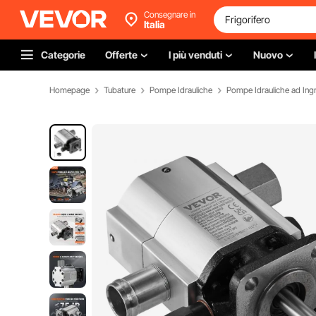
Consegnare in
Italia
Categorie
Offerte
I più venduti
Nuovo
Homepage
Tubature
Pompe Idrauliche
Pompe Idrauliche ad Ing