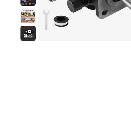
+12
Di più