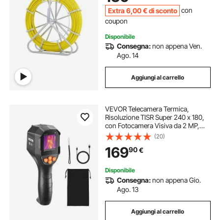
Extra
6
,00
€
di sconto
con
coupon
Disponibile
Consegna:
non appena Ven.
Ago. 14
Aggiungi al carrello
VEVOR Telecamera Termica,
Risoluzione TISR Super 240 x 180,
con Fotocamera Visiva da 2 MP,
Risoluzione IR 96 x 96, Frequenza
(20)
di Aggiornamento 25 Hz, da -20℃
169
90
€
a 550℃, 4 Modalità Immagine
Disponibile
Consegna:
non appena Gio.
Ago. 13
Aggiungi al carrello