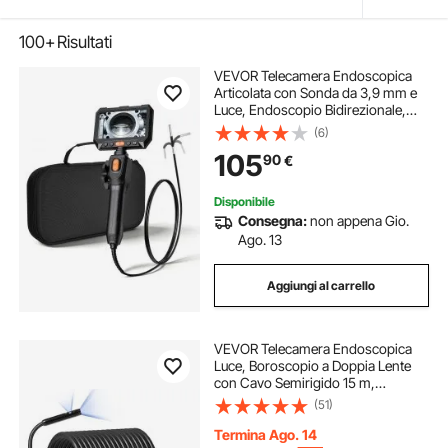
100+
Risultati
VEVOR Telecamera Endoscopica
Articolata con Sonda da 3,9 mm e
Luce, Endoscopio Bidirezionale,
Schermo IPS HD da 5'', Zoom 8x,
(6)
Batteria da 5000 mAh, Cavo
105
90
€
Impermeabile IP67 da 1,5 m, per
Auto Idraulica
Disponibile
Consegna:
non appena Gio.
Ago. 13
Aggiungi al carrello
VEVOR Telecamera Endoscopica
Luce, Boroscopio a Doppia Lente
con Cavo Semirigido 15 m,
Schermo 109 mm 1080P Luci LED
(51)
Zoom 4X, Telecamera a Serpente
Impermeabile IP67, Idraulica
Termina Ago. 14