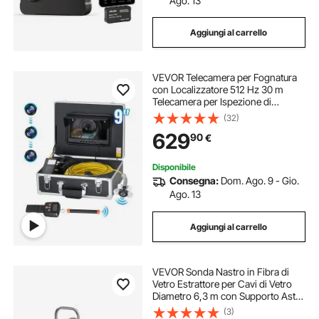
Ago. 13
Aggiungi al carrello
VEVOR Telecamera per Fognatura
con Localizzatore 512 Hz 30 m
Telecamera per Ispezione di
Scarichi da 228,6 mm con
(32)
Autolivellamento, Zoom 36X,
629
90
€
Telecamera Idraulica con Luci-12
LED, Scheda da 32 GB
Disponibile
Consegna:
Dom. Ago. 9 - Gio.
Ago. 13
Aggiungi al carrello
VEVOR Sonda Nastro in Fibra di
Vetro Estrattore per Cavi di Vetro
Diametro 6,3 m con Supporto Asta
per Cavi Lunghezza 152 m Non
(3)