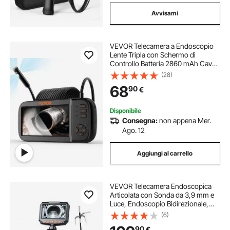
Avvisami
VEVOR Telecamera a Endoscopio
Lente Tripla con Schermo di
Controllo Batteria 2860 mAh Cavo
5m, Telecamera di Ispezione a
(28)
Endoscopio Obiettivo Rotante Lente
68
90
€
Sostituibile Risoluzione 1920x1080
Portatile
Disponibile
Consegna:
non appena Mer.
Ago. 12
Aggiungi al carrello
VEVOR Telecamera Endoscopica
Articolata con Sonda da 3,9 mm e
Luce, Endoscopio Bidirezionale,
Schermo IPS HD da 4,3'', Zoom 8x,
(6)
Cavo Flessibile da 1,5 m
90
€
Impermeabile IP67, per Settore Auto