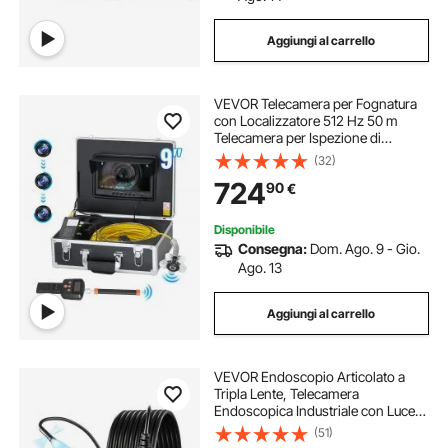
Aggiungi al carrello
VEVOR Telecamera per Fognatura
con Localizzatore 512 Hz 50 m
Telecamera per Ispezione di
Scarichi da 228,6 mm con
(32)
Autolivellamento, Zoom 36X,
724
90
€
Telecamera Idraulica con Luci-12
LED, Scheda da 32 GB
Disponibile
Consegna:
Dom. Ago. 9 - Gio.
Ago. 13
Aggiungi al carrello
VEVOR Endoscopio Articolato a
Tripla Lente, Telecamera
Endoscopica Industriale con Luce,
Schermo IPS HD da 5'', Zoom 8x,
(51)
Risoluzione 1280 x 720, Cavo