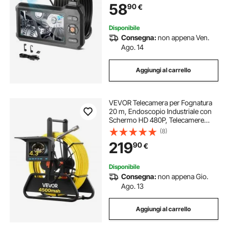
58
90
€
Impermeabile IP67 da 5 m, per Auto
e Idraulica
Disponibile
Consegna:
non appena Ven.
Ago. 14
Aggiungi al carrello
VEVOR Telecamera per Fognatura
20 m, Endoscopio Industriale con
Schermo HD 480P, Telecamere
Idrauliche a Serpente Impermeabili
(8)
IP68 con 6 LED e Scheda da 16 GB
219
90
€
per Tubi di Condotta Fognaria
Disponibile
Consegna:
non appena Gio.
Ago. 13
Aggiungi al carrello