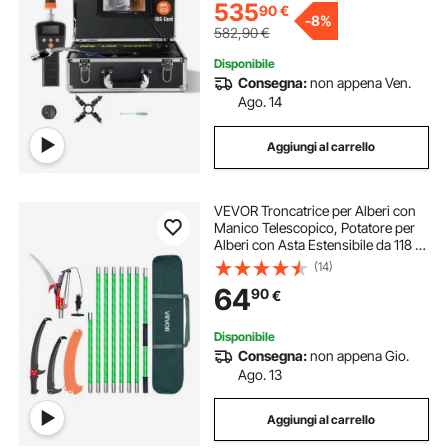
130°
535
90
€
-
8%
582,90
€
Disponibile
Consegna:
non appena Ven.
Ago. 14
Aggiungi al carrello
VEVOR Troncatrice per Alberi con
Manico Telescopico, Potatore per
Alberi con Asta Estensibile da 118 a
809,3 cm con Forbici, Lama Affilata
(14)
in Acciaio da 65 Mn per Potatura di
64
90
€
Rami Alti
Disponibile
Consegna:
non appena Gio.
Ago. 13
Aggiungi al carrello