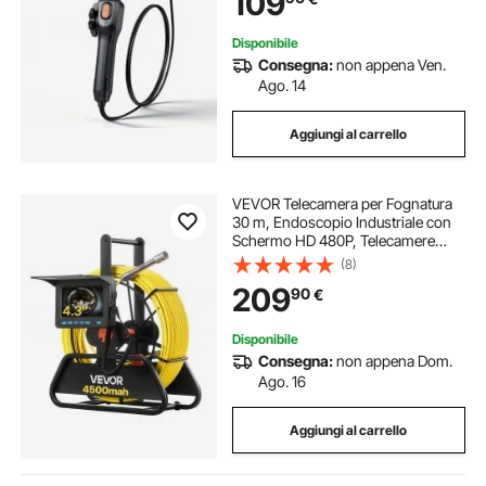
109
e Idraulica
Disponibile
Consegna:
non appena Ven.
Ago. 14
Aggiungi al carrello
VEVOR Telecamera per Fognatura
30 m, Endoscopio Industriale con
Schermo HD 480P, Telecamere
Idrauliche a Serpente Impermeabili
(8)
IP68 con 6 LED e Scheda da 16 GB
209
90
€
per Tubi di Condotta Fognaria
Disponibile
Consegna:
non appena Dom.
Ago. 16
Aggiungi al carrello