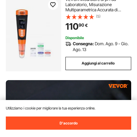
Laboratorio, Misurazione
Multiparametrica Accurata di
pH/EC/TDS, Sonda Impermeabile
(5)
IP68, Kit Tascabile con Bustine di
110
90
€
Polvere di Calibrazione, Display VA,
per Analisi Acqua
Disponibile
Consegna:
Dom. Ago. 9 - Gio.
Ago. 13
Aggiungi al carrello
Utilizziamo i cookie per migliorare la tua esperienza online.
D'accordo