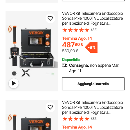
VEVOR Kit Telecamera Endoscopio
Sonda Pixel 1000TVL Localizzatore
per Ispezione di Fognatura
Schermo LCD Colorata 7 Pollici,
(32)
Telecamera Ispezione Sonda Cavo
da 30m per Tubi Angolazione Visiva
Termina Ago. 14
130°
487
90
€
-
8%
530,90
€
Disponibile
Consegna:
non appena Mar.
Ago. 11
Aggiungi al carrello
VEVOR Kit Telecamera Endoscopio
Sonda Pixel 1000TVL Localizzatore
per Ispezione di Fognatura
Schermo LCD Colorata 7 Pollici,
(32)
Telecamera Ispezione Sonda Cavo
da 40m per Tubi Angolazione Visiva
Termina Ago. 14