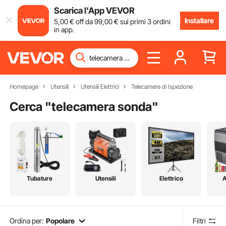
Scarica l'App VEVOR
Installare
5
,00
€
off da
99
,00
€
sui primi 3 ordini
in app.
Homepage
Utensili
Utensili Elettrici
Telecamere di Ispezione
Cerca "
telecamera sonda
"
Tubature
Utensili
Elettrico
A
Ordina per:
Popolare
Filtri