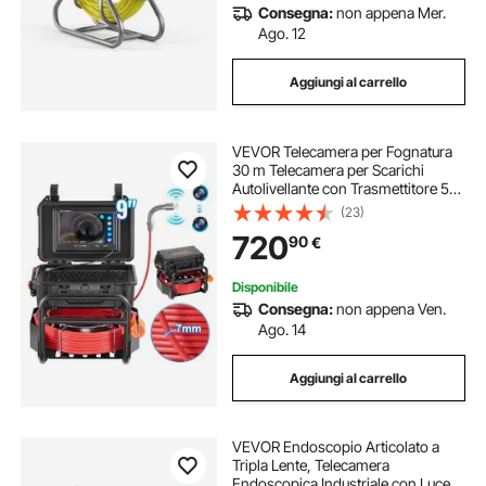
Consegna:
non appena Mer.
Ago. 12
Aggiungi al carrello
VEVOR Telecamera per Fognatura
30 m Telecamera per Scarichi
Autolivellante con Trasmettitore 512
Hz Contatore di Distanza, Schermo
(23)
da 228,6 mm Telecamera Idraulica
720
90
€
HD 1080P a Serpente con Luce-12
LED
Disponibile
Consegna:
non appena Ven.
Ago. 14
Aggiungi al carrello
VEVOR Endoscopio Articolato a
Tripla Lente, Telecamera
Endoscopica Industriale con Luce,