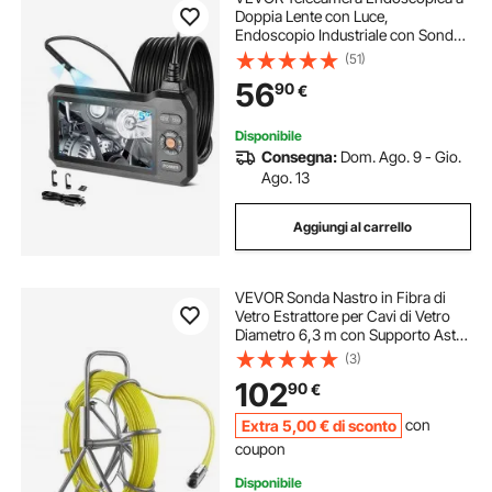
Doppia Lente con Luce,
Endoscopio Industriale con Sonda
Sottile da 5,5 mm, Schermo IPS HD
(51)
da 5'', Zoom 8x, Cavo
56
90
€
Impermeabile IP67 da 5 m, per
Ispezione Auto e Idraulica
Disponibile
Consegna:
Dom. Ago. 9 - Gio.
Ago. 13
Aggiungi al carrello
VEVOR Sonda Nastro in Fibra di
Vetro Estrattore per Cavi di Vetro
Diametro 6,3 m con Supporto Asta
per Cavi Lunghezza 100 m Non
(3)
Conduttivo, Tiracavi per Gestione di
102
90
€
Cablaggio 2 Testine di Ricambio
Extra
5
,00
€
di sconto
con
coupon
Disponibile