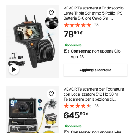
VEVOR Telecamera a Endoscopio
Lente Tripla Schermo 5 Pollici IPS
Batteria 5-6 ore Cavo 5m,
Telecamera di Ispezione a
(28)
Endoscopio Zoom Digitale 5x
78
90
€
Risoluzione 854 x 480, Kit Portatile
5 Modalità Visiva
Disponibile
Consegna:
non appena Gio.
Ago. 13
Aggiungi al carrello
VEVOR Telecamera per Fognatura
con Localizzatore 512 Hz 30 m
Telecamera per Ispezione di
Scarichi Autolivellante con Schermo
(23)
HD 1080P 228,6 mm Zoom 36X,
645
90
€
Telecamera Idraulica a Serpente con
Luci-12 LED
Disponibile
Consegna:
non appena Mar.