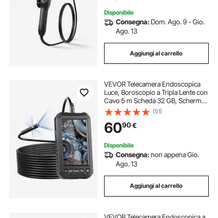
Idraulica
Disponibile
Consegna:
Dom. Ago. 9 - Gio.
Ago. 13
Aggiungi al carrello
VEVOR Telecamera Endoscopica
Luce, Boroscopio a Tripla Lente con
Cavo 5 m Scheda 32 GB, Schermo
127 mm 1080P Luci LED,
(51)
Telecamera a Serpente
60
90
€
Impermeabile IP67, Idraulica
Telecamera per Ispezione
Disponibile
Consegna:
non appena Gio.
Ago. 13
Aggiungi al carrello
VEVOR Telecamera Endoscopica a