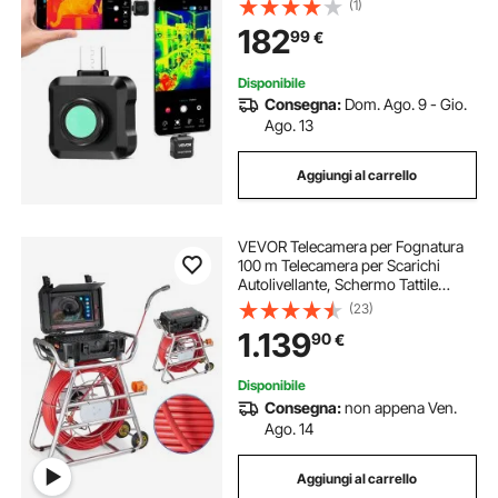
(1)
Super Risoluzione 512 × 384 con
182
99
€
Obiettivo Macro, 25 Hz, -20 °C a
550 °C
Disponibile
Consegna:
Dom. Ago. 9 - Gio.
Ago. 13
Aggiungi al carrello
VEVOR Telecamera per Fognatura
100 m Telecamera per Scarichi
Autolivellante, Schermo Tattile
256,54 mm Trasmettitore 512 Hz
(23)
Contatore di Distanza, Telecamera
1.139
90
€
Idraulica a Serpente IP67 con Luci-
12 LED
Disponibile
Consegna:
non appena Ven.
Ago. 14
Aggiungi al carrello