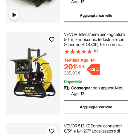
Ago. 13
Aggiungi al carrello
VEVOR Telecamera per Fognatura
50 m, Endoscopio Industriale con
Schermo HD 480P, Telecamere
Idrauliche a Serpente Impermeabili
(8)
IP68 con 6 LED e Scheda da 16 GB
per Tubi di Condotta Fognaria
Termina Ago. 14
201
90
€
-
29%
285,90
€
Disponibile
Consegna:
non appena Mer.
Ago. 12
Aggiungi al carrello
VEVOR 512HZ Sonda connettori
8/5\" e 1/4-20\" Localizzatore di