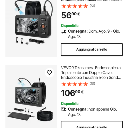
Schermo IPS HD da 4,5'', Zoom 8x,
(51)
Batteria da 3000 mAh, Cavo
56
90
€
Impermeabile IP67 da 5 m, per Auto
e Idraulica
Disponibile
Consegna:
Dom. Ago. 9 - Gio.
Ago. 13
Aggiungi al carrello
VEVOR Telecamera Endoscopica a
Tripla Lente con Doppio Cavo,
Endoscopio Industriale con Sonda
da 8 mm, Schermo IPS HD da 7'',
(51)
Zoom 8x, Cavo Impermeabile IP67,
106
90
€
per Ispezione Automobilistica e
Idraulica
Disponibile
Consegna:
non appena Gio.
Ago. 13
Aggiungi al carrello