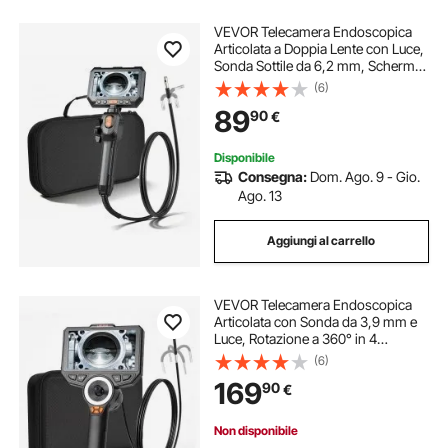
VEVOR Telecamera Endoscopica
Articolata a Doppia Lente con Luce,
Sonda Sottile da 6,2 mm, Schermo
IPS HD da 5'', Funzione Schermo
(6)
Diviso, Zoom 8x, Cavo
89
90
€
Impermeabile IP67 da 1,5 m, per
Auto e Idraulica
Disponibile
Consegna:
Dom. Ago. 9 - Gio.
Ago. 13
Aggiungi al carrello
VEVOR Telecamera Endoscopica
Articolata con Sonda da 3,9 mm e
Luce, Rotazione a 360° in 4
Direzioni, Schermo IPS HD da 6'',
(6)
Zoom 8x, Batteria da 7000 mAh,
169
90
€
Cavo Impermeabile IP67, per Auto e
Idraulica
Non disponibile