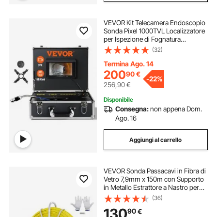
VEVOR Kit Telecamera Endoscopio
Sonda Pixel 1000TVL Localizzatore
per Ispezione di Fognatura
Schermo Colorata 7 Pollici,
(32)
Telecamera Ispezione Sonda Cavo
da 20m per Tubi Angolazione
Termina Ago. 14
200
90
€
-
22%
256,90
€
Disponibile
Consegna:
non appena Dom.
Ago. 16
Aggiungi al carrello
VEVOR Sonda Passacavi in Fibra di
Vetro 7,9mm x 150m con Supporto
in Metallo Estrattore a Nastro per
Cavo Elettrico con 2 Teste di
(36)
Trazione Strumento di Installazione
130
90
€
del Cavo Elettrico in Fiberglass