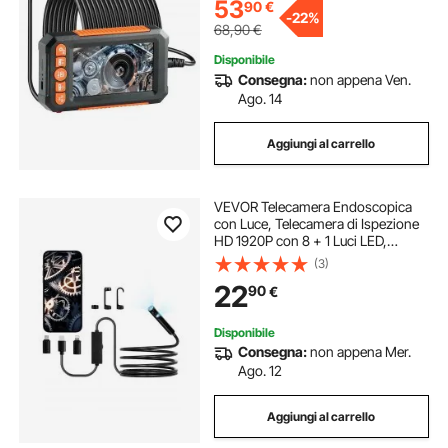
Telecamera Ispezione
53
90
€
-
22%
68,90
€
Disponibile
Consegna:
non appena Ven.
Ago. 14
Aggiungi al carrello
VEVOR Telecamera Endoscopica
con Luce, Telecamera di Ispezione
HD 1920P con 8 + 1 Luci LED,
Boroscopio a Doppia Lente con
(3)
Zoom 2X, Cavo Serpente da 3 m
22
90
€
Impermeabile IP67 per Auto
Disponibile
Consegna:
non appena Mer.
Ago. 12
Aggiungi al carrello