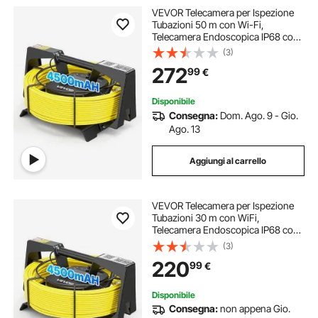
VEVOR Telecamera per Ispezione
Tubazioni 50 m con Wi-Fi,
Telecamera Endoscopica IP68 con
12 Luci LED, Alimentazione CC,
(3)
Collegamento a Smartphone e
272
99
€
Tablet, Endoscopio HD, per
Fognature e Scarichi
Disponibile
Consegna:
Dom. Ago. 9 - Gio.
Ago. 13
Aggiungi al carrello
VEVOR Telecamera per Ispezione
Tubazioni 30 m con WiFi,
Telecamera Endoscopica IP68 con
12 Luci LED, Alimentazione CC,
(3)
Collegamento a Smartphone e
220
99
€
Tablet, per Ispezione di Fognature e
Scarichi, Giallo
Disponibile
Consegna:
non appena Gio.