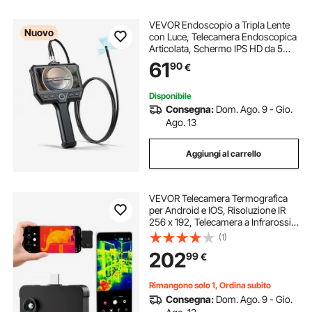
VEVOR Endoscopio a Tripla Lente
Nuovo
con Luce, Telecamera Endoscopica
Articolata, Schermo IPS HD da 5
Pollici, Zoom 8x, Batteria da 5000
61
90
€
mAh, Cavo Impermeabile IP67 da
1,5 m, per Ispezione Auto e Idraulica
Disponibile
Consegna:
Dom. Ago. 9 - Gio.
Ago. 13
Aggiungi al carrello
VEVOR Telecamera Termografica
per Android e IOS, Risoluzione IR
256 x 192, Telecamera a Infrarossi
Tascabile per Smartphone, Super
(1)
Risoluzione 512 × 384, 25 Hz, -20
202
99
€
°C a 550 °C, 6 Tavolozze di Colori
Rimangono solo 1, Ordina subito
Consegna:
Dom. Ago. 9 - Gio.