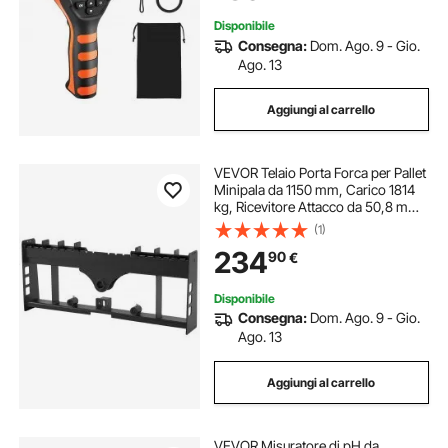
Disponibile
Consegna:
Dom. Ago. 9 - Gio.
Ago. 13
Aggiungi al carrello
VEVOR Telaio Porta Forca per Pallet
Minipala da 1150 mm, Carico 1814
kg, Ricevitore Attacco da 50,8 mm,
Manicotti per Lancia, Compatibile
(1)
con Trattori a Montaggio Rapido,
234
90
€
Solo Telaio Senza Forche
Disponibile
Consegna:
Dom. Ago. 9 - Gio.
Ago. 13
Aggiungi al carrello
VEVOR Misuratore di pH da