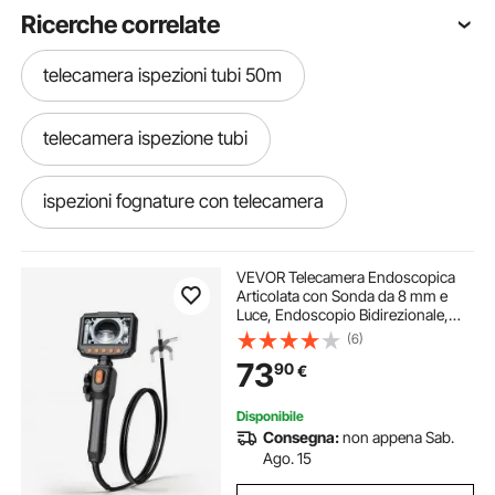
Ricerche correlate
telecamera ispezioni tubi 50m
telecamera ispezione tubi
ispezioni fognature con telecamera
telecamere ispezioni tubi
VEVOR Telecamera Endoscopica
Articolata con Sonda da 8 mm e
Luce, Endoscopio Bidirezionale,
telecamera portatile
Schermo IPS HD da 4,3'', Zoom 8x,
(6)
Cavo Flessibile da 1,5 m
73
90
€
Impermeabile IP67, per Ispezione
Auto e Idraulica
accessori per telecamere
Disponibile
Consegna:
non appena Sab.
telecamera con luce
Ago. 15