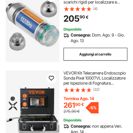
scarichi rigidi per localizzare e
rilevare piccole fognature e
(4)
condotte, Argento
205
90
€
Disponibile
Consegna:
Dom. Ago. 9 - Gio.
Ago. 13
Aggiungi al carrello
VEVOR Kit Telecamera Endoscopio
Sonda Pixel 1000TVL Localizzatore
per Ispezione di Fognatura
Schermo LCD Colorata 7 Pollici,
(32)
Telecamera Ispezione Sonda Cavo
da 30m per Tubi Angolazione Visiva
Termina Ago. 14
130°
261
90
€
-
5%
275,90
€
Disponibile
Consegna:
non appena Ven.
Ago. 14