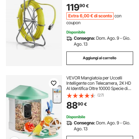
Conduttivo, Tiracavi per Gestione di
119
90
€
Cablaggio 2 Testine di Ricambio
Extra
6
,00
€
di sconto
con
coupon
Disponibile
Consegna:
Dom. Ago. 9 - Gio.
Ago. 13
Aggiungi al carrello
VEVOR Mangiatoia per Uccelli
Intelligente con Telecamera, 2K HD
AI Identifica Oltre 10000 Specie di
Uccelli, Energia Solare con
(27)
Acquisizione Automatica e Notifica
88
90
€
Istantanea 1 Pannelli Solari Verde
Disponibile
Consegna:
Dom. Ago. 9 - Gio.
Ago. 13