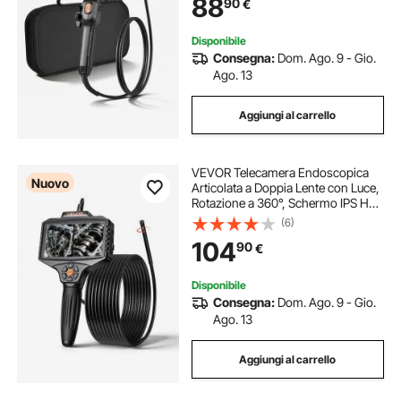
88
90
€
da 1,5 m, per Ispezione Auto e
Idraulica
Disponibile
Consegna:
Dom. Ago. 9 - Gio.
Ago. 13
Aggiungi al carrello
VEVOR Telecamera Endoscopica
Nuovo
Articolata a Doppia Lente con Luce,
Rotazione a 360°, Schermo IPS HD
da 5'', Funzione Schermo Diviso,
(6)
Zoom 8x, Cavo Impermeabile IP67
104
90
€
da 5 m, per Settore Auto e Idraulica
Disponibile
Consegna:
Dom. Ago. 9 - Gio.
Ago. 13
Aggiungi al carrello