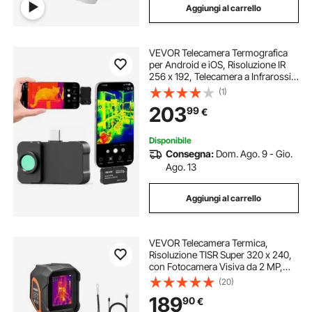
Aggiungi al carrello
VEVOR Telecamera Termografica
per Android e iOS, Risoluzione IR
256 x 192, Telecamera a Infrarossi
Tascabile per Smartphone, Super
(1)
Risoluzione 512 × 384 con Obiettivo
203
99
€
Macro, 25 Hz, -20 °C a 550 °C
Disponibile
Consegna:
Dom. Ago. 9 - Gio.
Ago. 13
Aggiungi al carrello
VEVOR Telecamera Termica,
Risoluzione TISR Super 320 x 240,
con Fotocamera Visiva da 2 MP,
Risoluzione IR 160 x 120, Frequenza
(20)
di Aggiornamento 25 Hz, da -20℃
189
90
€
a 550℃, 4 Modalità Immagine