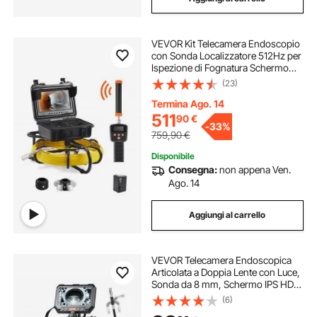
VEVOR Kit Telecamera Endoscopio
con Sonda Localizzatore 512Hz per
Ispezione di Fognatura Schermo
LCD Colorata 9 Pollici Cavo 50m,
(23)
Telecamera Ispezione Sonda
Portatile per Tubi Angolazione
Termina Ago. 14
Visiva 130°
511
90
€
-
33%
759,90
€
Disponibile
Consegna:
non appena Ven.
Ago. 14
Aggiungi al carrello
VEVOR Telecamera Endoscopica
Articolata a Doppia Lente con Luce,
Sonda da 8 mm, Schermo IPS HD
da 5'', Funzione Schermo Diviso,
(6)
Zoom 8x, Cavo Impermeabile IP67