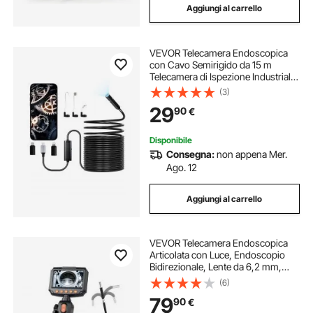
Aggiungi al carrello
telecamere ispezione tubo
VEVOR Telecamera Endoscopica
telecamera di ispezione tubi
con Cavo Semirigido da 15 m
Telecamera di Ispezione Industriale,
Boroscopio HD 1920P, con Luce - 8
(3)
accessori telecamera ispezione tubi
LED, Zoom 2X, Impermeabile IP67
29
90
€
per Auto, Cavo Idraulic
telecamera per ispezione tubi
Disponibile
Consegna:
non appena Mer.
Ago. 12
endoscopio impermeabile telecamera
Aggiungi al carrello
ispezione della telecamera
VEVOR Telecamera Endoscopica
telecamera con schermo
Articolata con Luce, Endoscopio
Bidirezionale, Lente da 6,2 mm,
Schermo IPS da 4,3'', Zoom 8x,
(6)
Cavo Flessibile Impermeabile IP67,
telecamera per tubi 9 pollici
79
90
€
per Ispezione Automobilistica e