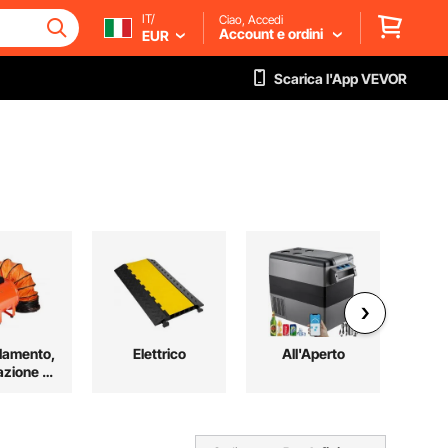
IT/
Ciao, Accedi
Account e ordini
EUR
Scarica l'App VEVOR
damento,
Elettrico
All'Aperto
Le
azione e
C
ddamento