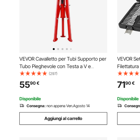
VEVOR Cavalletto per Tubi Supporto per
VEVOR Set 
Tubo Pieghevole con Testa a V e
Filettatur
Trasferimento a Sfera e Gambe
Pezzi in To
(297)
Pieghevoli 2500lb Altezza Regolabile da
in Lega di 
55
71
90
€
90
€
71-132 cm
Valigetta, 
Disponibile
Disponibile
Consegna:
non appena Ven.Agosto 14
Consegn
Aggiungi al carrello