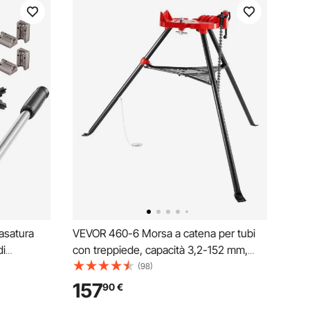
asatura
VEVOR 460-6 Morsa a catena per tubi
di
con treppiede, capacità 3,2-152 mm,
ia a 45°
gambe in acciaio pieghevoli portatili,
(98)
e e
morsa a catena per treppiede, ideale per
157
90
€
m, 7,94
una varietà di materiali per tubi