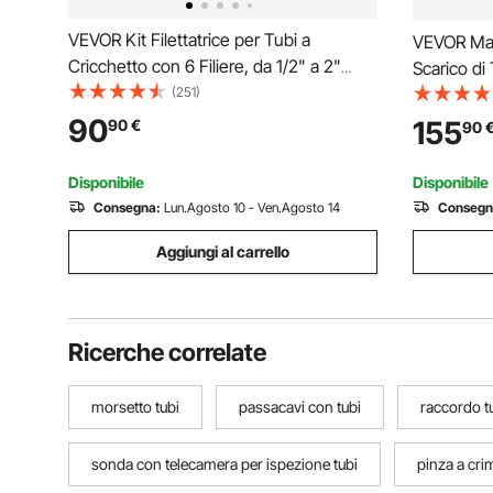
VEVOR Kit Filettatrice per Tubi a
VEVOR Macc
Cricchetto con 6 Filiere, da 1/2" a 2"
Scarico di
NPT, Filettatrice Manuale per Tubi,
(251)
giri/min, C
Impugnatura Comoda, Set Portatile con
per Tubi d
90
155
90
€
90
Valigetta per Installazione e Riparazione
Diametro 
Idraulica
Disponibile
Disponibile
Consegna:
Lun.Agosto 10 - Ven.Agosto 14
Consegn
Aggiungi al carrello
Ricerche correlate
morsetto tubi
passacavi con tubi
raccordo t
sonda con telecamera per ispezione tubi
pinza a cri