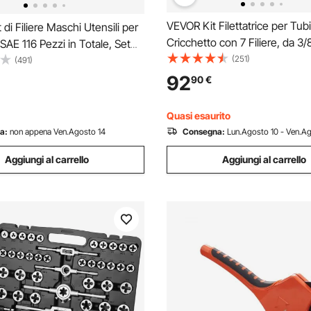
VEVOR Kit Filettatrice per Tubi
di Filiere Maschi Utensili per
Cricchetto con 7 Filiere, da 3/
 SAE 116 Pezzi in Totale, Set
NPT, Filettatrice Manuale per 
(251)
ti Matrici in Lega di Zinco
(491)
Impugnatura Comoda, Set Port
r Filettature in Valigetta
92
90
€
Valigetta per Installazione e R
Set di Rubinetti Chiavi 116 Pz
Idraulica
Quasi esaurito
a:
non appena Ven.Agosto 14
Consegna:
Lun.Agosto 10 - Ven.A
Aggiungi al carrello
Aggiungi al carrello