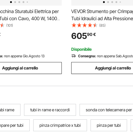
hina Sturatubi Elettrica per
VEVOR Strumento per Crimpag
 Tubi con Cavo, 400 W, 1400
Tubi Idraulici ad Alta Pression
avo a Molla in Acciaio, Pulitrice
Manuale per Crimpatrice Idrau
(101)
(85)
i Scarico con 6 Taglierine
Portatile con 8 Matrici, Adatto
605
€
90
€
50-110 mm
del Gas, Acqua, Aria Condizio
Auto
Disponibile
a:
non appena Gio.Agosto 13
Consegna:
non appena Sab.Agost
Aggiungi al carrello
Aggiungi al carrello
ubi rame
tubi in rame e raccordi
sonda con telecamera per 
mpare per tubi
pinza crimpatrice x tubi
pinza per tubi