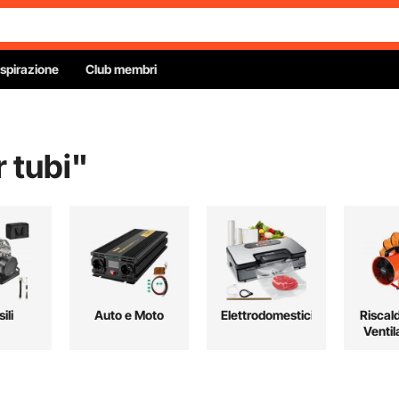
Ispirazione
Club membri
r tubi
"
ili
Auto e Moto
Elettrodomestici
Riscal
Ventil
Raffre