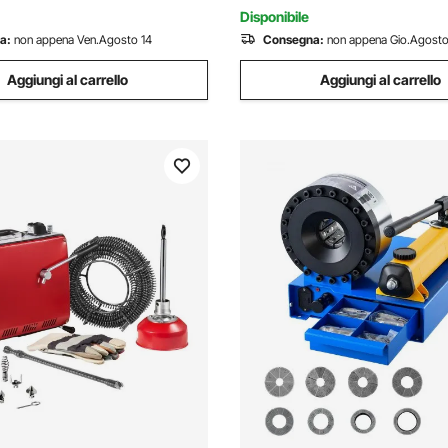
i Auto Tubi
mm, 9,52 mm, Multiuso
Disponibile
a:
non appena Ven.Agosto 14
Consegna:
non appena Gio.Agosto
Aggiungi al carrello
Aggiungi al carrello