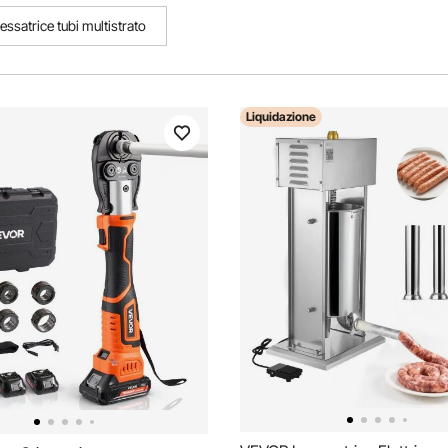
essatrice tubi multistrato
Liquidazione