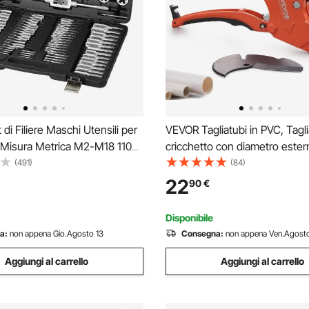
di Filiere Maschi Utensili per
VEVOR Tagliatubi in PVC, Tagli
a Misura Metrica M2-M18 110
cricchetto con diametro ester
tale, Set per Rubinetti Matrici
1/2", Utensile da taglio per tub
(491)
(84)
Zinco Utensili per Filettature in
carichi pesanti con lama SK5 d
22
90
€
Set Rubinetti Chiavi
per tubi in PVC, CPVC, PP-R, 
Disponibile
a:
non appena Gio.Agosto 13
Consegna:
non appena Ven.Agosto
Aggiungi al carrello
Aggiungi al carrello