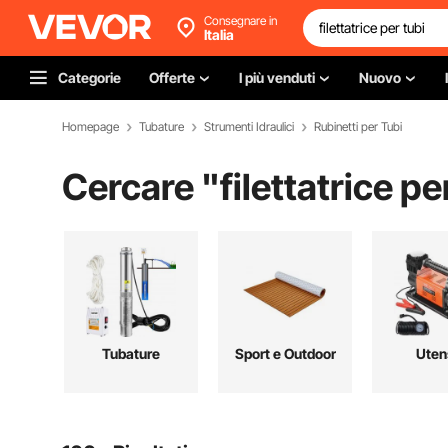
Consegnare in
Italia
Categorie
Offerte
I più venduti
Nuovo
Homepage
Tubature
Strumenti Idraulici
Rubinetti per Tubi
Cercare "
filettatrice pe
Tubature
Sport e Outdoor
Utens