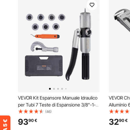
VEVOR Kit Espansore Manuale Idraulico
VEVOR Chia
per Tubi 7 Teste di Espansione 3/8"-1-
Alluminio 
1/8" in Valigetta, Espansore per Tubi Kit
Regolabile
(46)
Strumento di Pressatura HVAC in Acciaio
Impugnatur
93
32
90
€
90
€
Temprato Tagliatubi in Lega di Alluminio
Design Ap