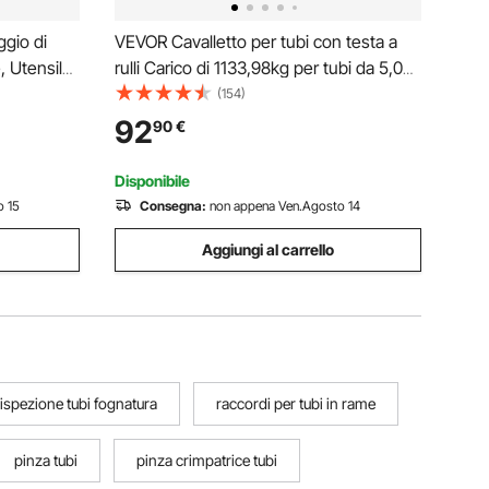
gio di
VEVOR Cavalletto per tubi con testa a
e, Utensile
rulli Carico di 1133,98kg per tubi da 5,08-
lica
91,44cm Acciaio 45#
(154)
 per Tubi
92
90
€
nata per
Disponibile
o 15
Consegna:
non appena Ven.Agosto 14
Aggiungi al carrello
ispezione tubi fognatura
raccordi per tubi in rame
pinza tubi
pinza crimpatrice tubi