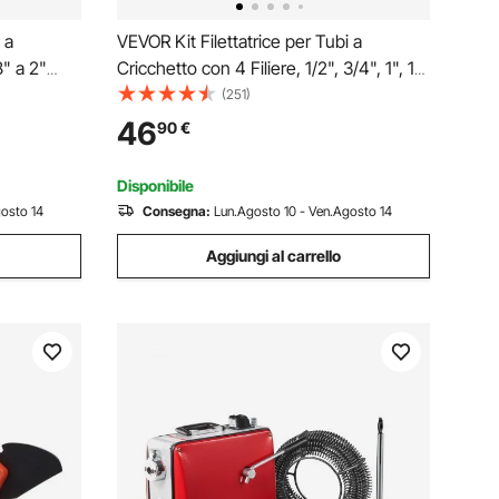
 a
VEVOR Kit Filettatrice per Tubi a
8" a 2"
Cricchetto con 4 Filiere, 1/2", 3/4", 1", 1-
Tubi,
1/4" NPT, Filettatrice Manuale per Tubi,
(251)
atile con
Impugnatura Comoda, Valigetta Portatile
46
90
€
iparazione
per Installazione e Riparazione Idraulica
Disponibile
gosto 14
Consegna:
Lun.Agosto 10 - Ven.Agosto 14
Aggiungi al carrello