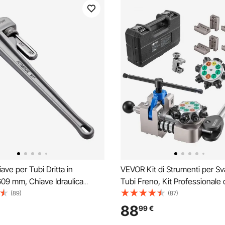
ve per Tubi Dritta in
VEVOR Kit di Strumenti per Sv
609 mm, Chiave Idraulica
Tubi Freno, Kit Professionale 
 con Ganascia Resistenza
Strumenti per Svasatura Dopp
(89)
(87)
a Ergonomica, Trasportabile,
per Tubi Sottili in Acciaio, Ram
88
99
€
peso, Chiave per Tubi per
Alluminio da 4,76 mm, 6,35 m