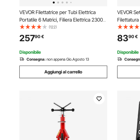
VEVOR Filettatrice per Tubi Elettrica
VEVOR Set 
Portatile 6 Matrici, Filiera Elettrica 2300
Filettatura
W, Filettatrice Elettrica Portatile 22 Giri al
per Rubinet
(122)
Min, Infila Tubi Elettrici Portatile Adatto
Utensili pe
257
83
90
€
90
€
Per Settori di Industrie
Portatile, 
Disponibile
Disponibile
Consegna:
non appena Gio.Agosto 13
Consegn
Aggiungi al carrello