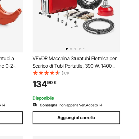
atubi a
VEVOR Macchina Sturatubi Elettrica per
no 0-2-
Scarico di Tubi Portatile, 390 W, 1400
i per
giri/min, con Cavo a Molla in Acciaio,
(101)
i ricambio
Pulitrice per Tubi di Scarico con 6
134
90
€
PEX, PE
Taglierine Diametro 50-110 mm
Disponibile
 14
Consegna:
non appena Ven.Agosto 14
Aggiungi al carrello