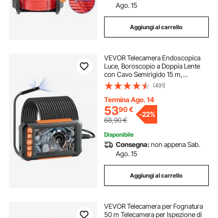
Ago. 15
Aggiungi al carrello
VEVOR Telecamera Endoscopica
Luce, Boroscopio a Doppia Lente
con Cavo Semirigido 15 m,
Schermo 109 mm 1080P Luci LED
(491)
Zoom 4X, Telecamera a Serpente
Impermeabile IP67, Idraulica
Termina Ago. 14
Telecamera Ispezione
53
90
€
-
22%
68,90
€
Disponibile
Consegna:
non appena Sab.
Ago. 15
Aggiungi al carrello
VEVOR Telecamera per Fognatura
50 m Telecamera per Ispezione di