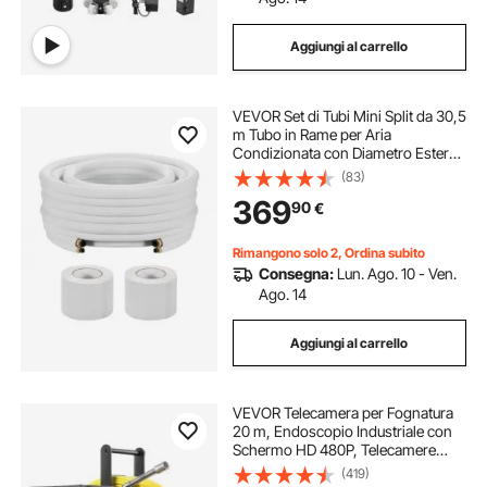
Aggiungi al carrello
VEVOR Set di Tubi Mini Split da 30,5
m Tubo in Rame per Aria
Condizionata con Diametro Esterno
di 6,4 e 12,7 mm, Nastri di
(83)
Fissaggio, per Condizionatori Aria
369
90
€
HVAC o Sistemi a Pompa di Calore
Rimangono solo 2, Ordina subito
Consegna:
Lun. Ago. 10 - Ven.
Ago. 14
Aggiungi al carrello
VEVOR Telecamera per Fognatura
20 m, Endoscopio Industriale con
Schermo HD 480P, Telecamere
Idrauliche a Serpente Impermeabili
(419)
IP68 con 6 LED e Scheda da 16 GB