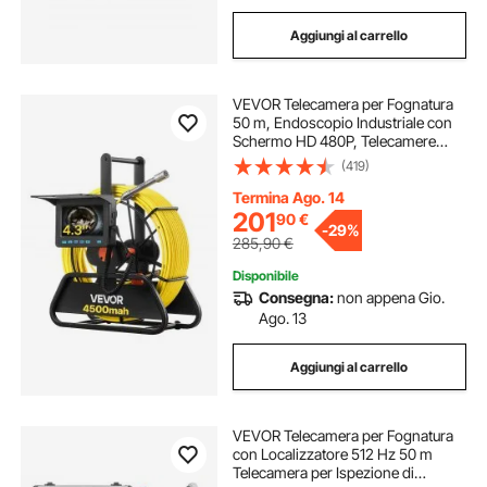
Aggiungi al carrello
VEVOR Telecamera per Fognatura
50 m, Endoscopio Industriale con
Schermo HD 480P, Telecamere
Idrauliche a Serpente Impermeabili
(419)
IP68 con 6 LED e Scheda da 16 GB
per Tubi di Condotta Fognaria
Termina Ago. 14
201
90
€
-
29%
285,90
€
Disponibile
Consegna:
non appena Gio.
Ago. 13
Aggiungi al carrello
VEVOR Telecamera per Fognatura
con Localizzatore 512 Hz 50 m
Telecamera per Ispezione di