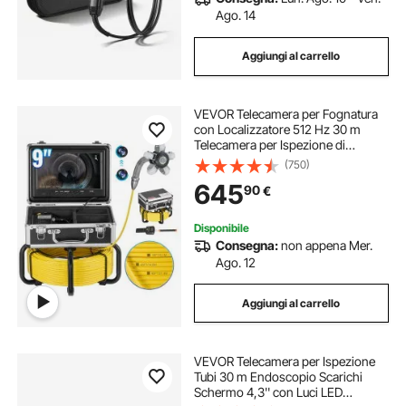
Ago. 14
Aggiungi al carrello
VEVOR Telecamera per Fognatura
con Localizzatore 512 Hz 30 m
Telecamera per Ispezione di
Scarichi Autolivellante con Schermo
(750)
HD 1080P 228,6 mm Zoom 36X,
645
90
€
Telecamera Idraulica a Serpente con
Luci-12 LED
Disponibile
Consegna:
non appena Mer.
Ago. 12
Aggiungi al carrello
VEVOR Telecamera per Ispezione
Tubi 30 m Endoscopio Scarichi
Schermo 4,3'' con Luci LED