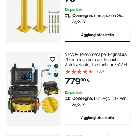
Disponibile
Consegna:
non appena Gio.
Ago. 13
Aggiungi al carrello
VEVOR Telecamera per Fognatura
70 m Telecamera per Scarichi
Autolivellante, Trasmettitore 512 Hz
Contatore di Distanza, Schermo
(750)
228,6 mm Telecamera Idraulica HD
779
90
€
1080P, Telecamera Fognaria, Luci-
12 LED
Disponibile
Consegna:
Lun. Ago. 10 - Ven.
Ago. 14
Aggiungi al carrello