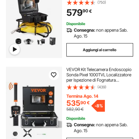
Pollici Cavo Impermeabile 91,5m,
(750)
Telecamera Ispezione Portatile
579
90
€
Batteria 4500 mAh per Tubi
Angolazione Visiva
Disponibile
Consegna:
non appena Sab.
Ago. 15
Aggiungi al carrello
VEVOR Kit Telecamera Endoscopio
Sonda Pixel 1000TVL Localizzatore
per Ispezione di Fognatura
Schermo LCD Colorata 7 Pollici,
(439)
Telecamera Ispezione Sonda Cavo
da 40m per Tubi Angolazione Visiva
Termina Ago. 14
130°
535
90
€
-
8%
582,90
€
Disponibile
Consegna:
non appena Sab.
Ago. 15