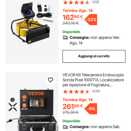
Regolabili, Scheda SD da 16 GB,
(419)
Zoom 3X, Video, Impermeabile
IP68 per Condotte, Fognature,
Termina Ago. 14
Impianti Idraulici
162
90
€
-
33%
243,90
€
Disponibile
Consegna:
non appena Ven.
Ago. 14
Aggiungi al carrello
VEVOR Kit Telecamera Endoscopio
Sonda Pixel 1000TVL Localizzatore
per Ispezione di Fognatura
Schermo LCD Colorata 7 Pollici,
(439)
Telecamera Ispezione Sonda Cavo
da 30m per Tubi Angolazione Visiva
Termina Ago. 14
130°
261
90
€
-
5%
275,90
€
Disponibile
Consegna:
non appena Sab.