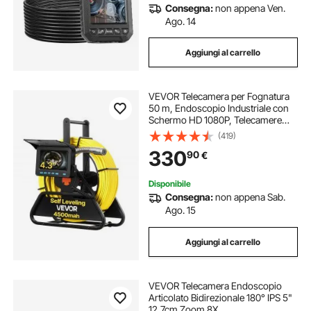
Consegna:
non appena Ven.
condizionatore con tubi
Ago. 14
Aggiungi al carrello
pinza per tubi multistrato
VEVOR Telecamera per Fognatura
pinza tubi multistrato
50 m, Endoscopio Industriale con
Schermo HD 1080P, Telecamere
Idrauliche a Serpente Impermeabili
(419)
pinza crimpatrice tubi multistrato
IP68 con 12 LED e Scheda da 16 GB
330
90
€
per Tubi di Condotta Fognaria
Disponibile
Consegna:
non appena Sab.
Ago. 15
Aggiungi al carrello
VEVOR Telecamera Endoscopio
Articolato Bidirezionale 180° IPS 5"
12,7cm Zoom 8X