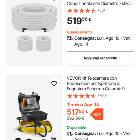
Condizionata con Diametro Esterno
di 9,5 e 15,9 mm, Nastri di
(83)
Fissaggio, per Condizionatori Aria
519
90
€
HVAC o Sistemi a Pompa di Calore
Quasi esaurito
Consegna:
Lun. Ago. 10 - Ven.
Ago. 14
Aggiungi al carrello
VEVOR Kit Telecamera con
Endoscopio per Ispezione di
Fognatura Schermo Colorata 9
Pollici Cavo Impermeabile 50m,
(750)
Telecamera Ispezione Portatile
Batteria 4500 mAh per Tubi
Termina Ago. 14
Angolazione Visiva 130°
517
90
€
-
8%
562,90
€
Disponibile
Consegna:
Lun. Ago. 10 - Ven.
Ago. 14