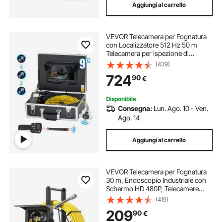
Aggiungi al carrello
VEVOR Telecamera per Fognatura
con Localizzatore 512 Hz 50 m
Telecamera per Ispezione di
Scarichi da 228,6 mm con
(439)
Autolivellamento, Zoom 36X,
724
90
€
Telecamera Idraulica con Luci-12
LED, Scheda da 32 GB
Disponibile
Consegna:
Lun. Ago. 10 - Ven.
Ago. 14
Aggiungi al carrello
VEVOR Telecamera per Fognatura
30 m, Endoscopio Industriale con
Schermo HD 480P, Telecamere
Idrauliche a Serpente Impermeabili
(419)
IP68 con 6 LED e Scheda da 16 GB
209
90
€
per Tubi di Condotta Fognaria