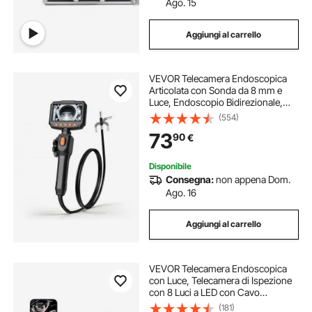
Ago. 15
Aggiungi al carrello
VEVOR Telecamera Endoscopica
Articolata con Sonda da 8 mm e
Luce, Endoscopio Bidirezionale,
Schermo IPS HD da 4,3'', Zoom 8x,
(554)
Cavo Flessibile da 1,5 m
73
90
€
Impermeabile IP67, per Ispezione
Auto e Idraulica
Disponibile
Consegna:
non appena Dom.
Ago. 16
Aggiungi al carrello
VEVOR Telecamera Endoscopica
con Luce, Telecamera di Ispezione
con 8 Luci a LED con Cavo
Semirigido da 5 m Boroscopio HD
(181)