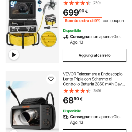
Scarichi Autolivellante con Schermo
(750)
HD 1080P 228,6 mm Zoom 36X,
699
90
€
Telecamera Idraulica a Serpente con
Luci-12 LED
Sconto extra di 9%
con coupon
Disponibile
Consegna:
non appena Gio.
Ago. 13
Aggiungi al carrello
VEVOR Telecamera a Endoscopio
Lente Tripla con Schermo di
Controllo Batteria 2860 mAh Cavo
5m, Telecamera di Ispezione a
(649)
Endoscopio Obiettivo Rotante Lente
68
90
€
Sostituibile Risoluzione 1920x1080
Portatile
Disponibile
Consegna:
non appena Gio.
Ago. 13