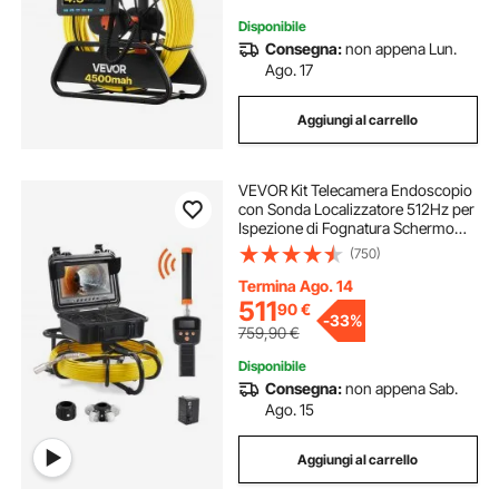
Disponibile
Consegna:
non appena Lun.
Ago. 17
Aggiungi al carrello
VEVOR Kit Telecamera Endoscopio
con Sonda Localizzatore 512Hz per
Ispezione di Fognatura Schermo
LCD Colorata 9 Pollici Cavo 50m,
(750)
Telecamera Ispezione Sonda
Portatile per Tubi Angolazione
Termina Ago. 14
Visiva 130°
511
90
€
-
33%
759,90
€
Disponibile
Consegna:
non appena Sab.
Ago. 15
Aggiungi al carrello