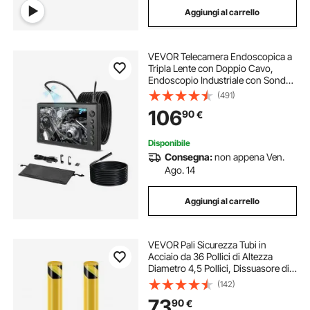
Aggiungi al carrello
VEVOR Telecamera Endoscopica a
Tripla Lente con Doppio Cavo,
Endoscopio Industriale con Sonda
da 8 mm, Schermo IPS HD da 7'',
(491)
Zoom 8x, Cavo Impermeabile IP67,
106
90
€
per Ispezione Automobilistica e
Idraulica
Disponibile
Consegna:
non appena Ven.
Ago. 14
Aggiungi al carrello
VEVOR Pali Sicurezza Tubi in
Acciaio da 36 Pollici di Altezza
Diametro 4,5 Pollici, Dissuasore di
Sicurezza in Acciaio Giallo, Bulloni
(142)
di Ancoraggio, Perfetto per Aree
73
90
€
Sensibili al Traffico