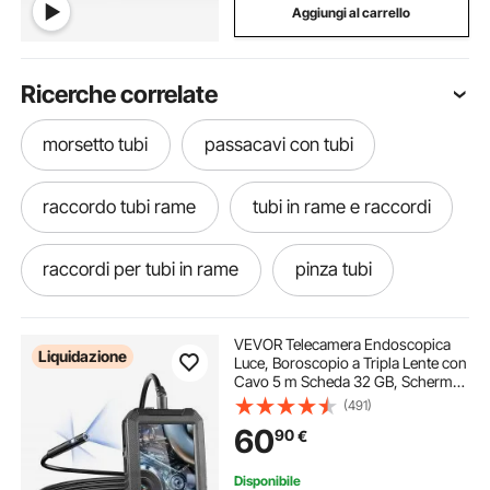
Aggiungi al carrello
Ricerche correlate
morsetto tubi
passacavi con tubi
raccordo tubi rame
tubi in rame e raccordi
raccordi per tubi in rame
pinza tubi
pinza per tubi
pinza a crimpare per tubi
VEVOR Telecamera Endoscopica
Liquidazione
Luce, Boroscopio a Tripla Lente con
Cavo 5 m Scheda 32 GB, Schermo
pinza crimpatrice x tubi
127 mm 1080P Luci LED,
(491)
Telecamera a Serpente
60
90
€
Impermeabile IP67, Idraulica
Telecamera per Ispezione
pinza crimpatrice tubi
calibro tubi
Disponibile