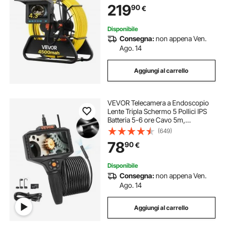
219
90
€
per Tubi di Condotta Fognaria
Disponibile
Consegna:
non appena Ven.
Ago. 14
Aggiungi al carrello
VEVOR Telecamera a Endoscopio
Lente Tripla Schermo 5 Pollici IPS
Batteria 5-6 ore Cavo 5m,
Telecamera di Ispezione a
(649)
Endoscopio Zoom Digitale 5x
78
90
€
Risoluzione 854 x 480, Kit Portatile
5 Modalità Visiva
Disponibile
Consegna:
non appena Ven.
Ago. 14
Aggiungi al carrello