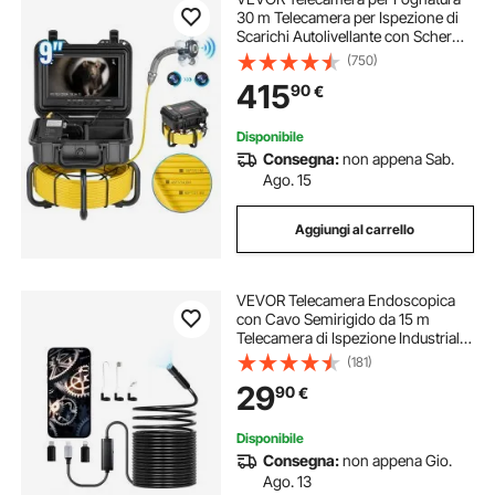
30 m Telecamera per Ispezione di
Scarichi Autolivellante con Schermo
HD 1080P 228,6 mm Zoom 36X,
(750)
Telecamera Idraulica Impermeabile
415
90
€
IP68 con Luci-12 LED, Scheda da 32
GB
Disponibile
Consegna:
non appena Sab.
Ago. 15
Aggiungi al carrello
VEVOR Telecamera Endoscopica
con Cavo Semirigido da 15 m
Telecamera di Ispezione Industriale,
Boroscopio HD 1920P, con Luce - 8
(181)
LED, Zoom 2X, Impermeabile IP67
29
90
€
per Auto, Cavo Idraulic
Disponibile
Consegna:
non appena Gio.
Ago. 13