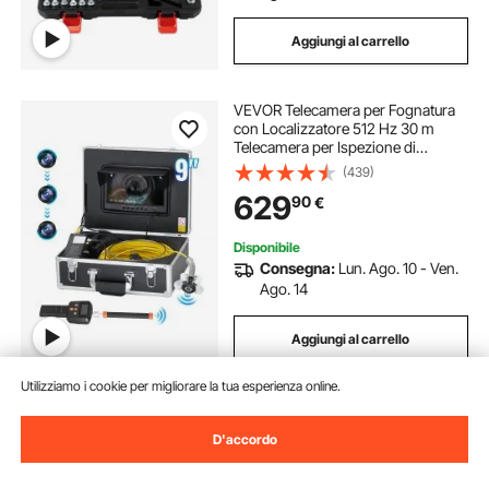
Aggiungi al carrello
VEVOR Telecamera per Fognatura
con Localizzatore 512 Hz 30 m
Telecamera per Ispezione di
Scarichi da 228,6 mm con
(439)
Autolivellamento, Zoom 36X,
629
90
€
Telecamera Idraulica con Luci-12
LED, Scheda da 32 GB
Disponibile
Consegna:
Lun. Ago. 10 - Ven.
Ago. 14
Aggiungi al carrello
Utilizziamo i cookie per migliorare la tua esperienza online.
D'accordo