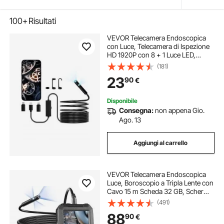
100+
Risultati
VEVOR Telecamera Endoscopica
con Luce, Telecamera di Ispezione
HD 1920P con 8 + 1 Luce LED,
Boroscopio a Doppia Lente con
(181)
Zoom 2X, Cavo Serpente da 5 m
23
90
€
Impermeabile IP67 per Auto
Disponibile
Consegna:
non appena Gio.
Ago. 13
Aggiungi al carrello
VEVOR Telecamera Endoscopica
Luce, Boroscopio a Tripla Lente con
Cavo 15 m Scheda 32 GB, Schermo
127 mm 1080P Luci LED,
(491)
Telecamera a Serpente
88
90
€
Impermeabile IP67, Idraulica