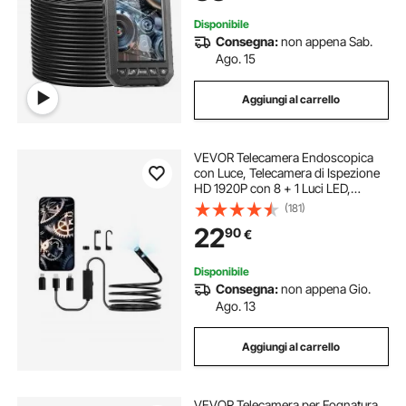
Telecamera per Ispezione
Disponibile
Consegna:
non appena Sab.
Ago. 15
Aggiungi al carrello
VEVOR Telecamera Endoscopica
con Luce, Telecamera di Ispezione
HD 1920P con 8 + 1 Luci LED,
Boroscopio a Doppia Lente con
(181)
Zoom 2X, Cavo Serpente da 3 m
22
90
€
Impermeabile IP67 per Auto
Disponibile
Consegna:
non appena Gio.
Ago. 13
Aggiungi al carrello
VEVOR Telecamera per Fognatura