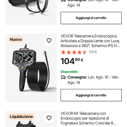
Ago. 14
Aggiungi al carrello
VEVOR Telecamera Endoscopica
Nuovo
Articolata a Doppia Lente con Luce,
Rotazione a 360°, Schermo IPS HD
da 5'', Funzione Schermo Diviso,
(554)
Zoom 8x, Cavo Impermeabile IP67
104
90
€
da 5 m, per Settore Auto e Idraulica
Disponibile
Consegna:
Lun. Ago. 10 - Ven.
Ago. 14
Aggiungi al carrello
VEVOR Kit Telecamera con
Liquidazione
Endoscopio per Ispezione di
Fognatura Schermo Colorata 9