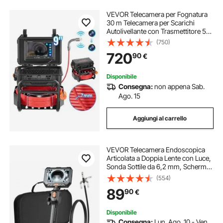
VEVOR Telecamera per Fognatura
30 m Telecamera per Scarichi
Autolivellante con Trasmettitore 512
Hz Contatore di Distanza, Schermo
(750)
da 228,6 mm Telecamera Idraulica
720
90
€
HD 1080P a Serpente con Luce-12
LED
Disponibile
Consegna:
non appena Sab.
Ago. 15
Aggiungi al carrello
VEVOR Telecamera Endoscopica
Articolata a Doppia Lente con Luce,
Sonda Sottile da 6,2 mm, Schermo
IPS HD da 5'', Funzione Schermo
(554)
Diviso, Zoom 8x, Cavo
89
90
€
Impermeabile IP67 da 1,5 m, per
Auto e Idraulica
Disponibile
Consegna:
Lun. Ago. 10 - Ven.