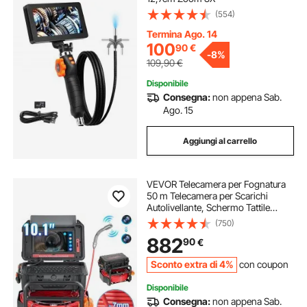
(554)
Termina Ago. 14
100
90
€
-
8%
109,90
€
Disponibile
Consegna:
non appena Sab.
Ago. 15
Aggiungi al carrello
VEVOR Telecamera per Fognatura
50 m Telecamera per Scarichi
Autolivellante, Schermo Tattile
256,54 mm Trasmettitore 512 Hz e
(750)
Contatore di Distanza, Telecamera
882
90
€
Idraulica a Serpente IP67 con Luci-
12 LED
Sconto extra di 4%
con coupon
Disponibile
Consegna:
non appena Sab.