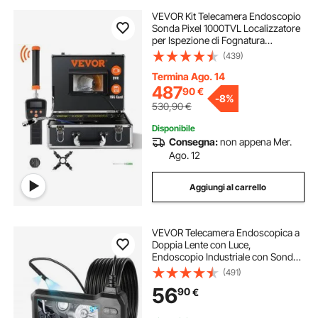
VEVOR Kit Telecamera Endoscopio
Sonda Pixel 1000TVL Localizzatore
per Ispezione di Fognatura
Schermo LCD Colorata 7 Pollici,
(439)
Telecamera Ispezione Sonda Cavo
da 30m per Tubi Angolazione Visiva
Termina Ago. 14
130°
487
90
€
-
8%
530,90
€
Disponibile
Consegna:
non appena Mer.
Ago. 12
Aggiungi al carrello
VEVOR Telecamera Endoscopica a
Doppia Lente con Luce,
Endoscopio Industriale con Sonda
Sottile da 5,5 mm, Schermo IPS HD
(491)
da 5'', Zoom 8x, Cavo
56
90
€
Impermeabile IP67 da 5 m, per
Ispezione Auto e Idraulica