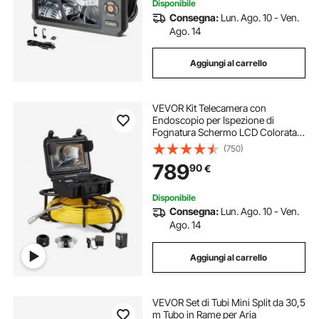
Disponibile
Consegna:
Lun. Ago. 10 - Ven.
Ago. 14
Aggiungi al carrello
VEVOR Kit Telecamera con
Endoscopio per Ispezione di
Fognatura Schermo LCD Colorata 9
Pollici Cavo Impermeabile 120m,
(750)
Telecamera Ispezione Portatile
789
90
€
Batteria 4500 mAh per Tubi
Angolazione Visiva 130°
Disponibile
Consegna:
Lun. Ago. 10 - Ven.
Ago. 14
Aggiungi al carrello
VEVOR Set di Tubi Mini Split da 30,5
m Tubo in Rame per Aria