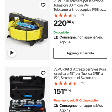
VEVOR Telecamera per Ispezione
Tubazioni 30 m con WiFi,
Telecamera Endoscopica IP68 con
12 Luci LED, Alimentazione CC,
(32)
Collegamento a Smartphone e
220
99
€
Tablet, per Ispezione di Fognature e
Scarichi, Giallo
Disponibile
Consegna:
non appena Ven.
Ago. 14
Aggiungi al carrello
VEVOR Kit di Attrezzi per Svasatura
Idraulica a 45° per Tubi da 3/16" a
1/2", Strumento di Svasatura
Idraulico con 4 Cono Svasato,
(327)
Doppio Strumento di Svasatura
151
90
€
Materiale Adatto per Espandere
Tubi
Rimangono solo 5, Ordina subito
Consegna:
non appena Mer.
Ago. 12