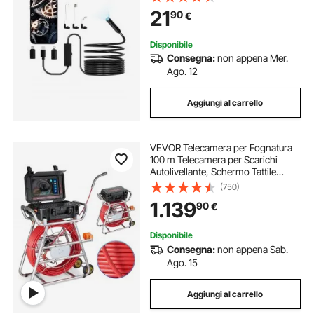
1920P, con Zoom 2X, Impermeabile
21
90
€
IP67 per Auto, Cavo Idraulico
Disponibile
Consegna:
non appena Mer.
Ago. 12
Aggiungi al carrello
VEVOR Telecamera per Fognatura
100 m Telecamera per Scarichi
Autolivellante, Schermo Tattile
256,54 mm Trasmettitore 512 Hz
(750)
Contatore di Distanza, Telecamera
1.139
90
€
Idraulica a Serpente IP67 con Luci-
12 LED
Disponibile
Consegna:
non appena Sab.
Ago. 15
Aggiungi al carrello