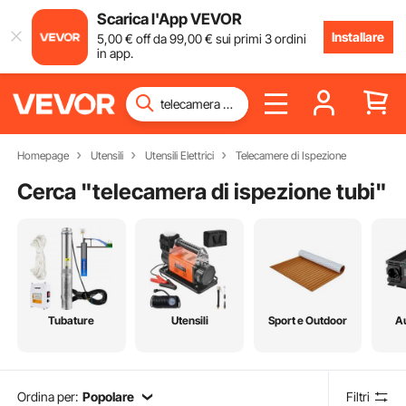
Scarica l'App VEVOR
Installare
5
,00
€
off da
99
,00
€
sui primi 3 ordini
in app.
Homepage
Utensili
Utensili Elettrici
Telecamere di Ispezione
Cerca "
telecamera di ispezione tubi
"
Tubature
Utensili
Sport e Outdoor
A
Ordina per:
Popolare
Filtri