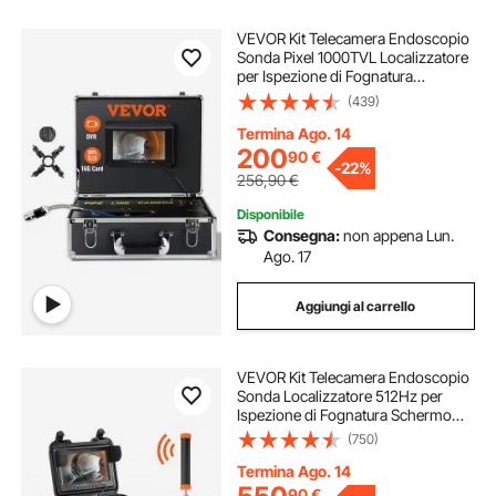
VEVOR Kit Telecamera Endoscopio
Sonda Pixel 1000TVL Localizzatore
per Ispezione di Fognatura
Schermo Colorata 7 Pollici,
(439)
Telecamera Ispezione Sonda Cavo
da 20m per Tubi Angolazione
Termina Ago. 14
200
90
€
-
22%
256,90
€
Disponibile
Consegna:
non appena Lun.
Ago. 17
Aggiungi al carrello
VEVOR Kit Telecamera Endoscopio
Sonda Localizzatore 512Hz per
Ispezione di Fognatura Schermo
LCD Colorata 9 Pollici Cavo 91,5 m,
(750)
Telecamera Ispezione Sonda
Portatile per Tubi Angolazione
Termina Ago. 14
Visiva 130°
90
€