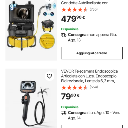
Condotte Autolivellante con
Schermo 1080P 228,6 mm Zoom
(750)
36X, Telecamera Idraulica
479
90
€
Impermeabile IP68 con Luci-12 LED,
Scheda da 32 GB
Disponibile
Consegna:
non appena Gio.
Ago. 13
Aggiungi al carrello
VEVOR Telecamera Endoscopica
Articolata con Luce, Endoscopio
Bidirezionale, Lente da 6,2 mm,
Schermo IPS da 4,3'', Zoom 8x,
(554)
Cavo Flessibile Impermeabile IP67,
79
90
€
per Ispezione Automobilistica e
Idraulica
Disponibile
Consegna:
Lun. Ago. 10 - Ven.
Ago. 14