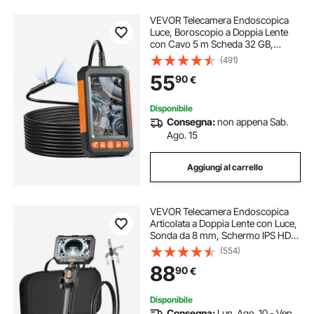
VEVOR Telecamera Endoscopica
Luce, Boroscopio a Doppia Lente
con Cavo 5 m Scheda 32 GB,
Schermo 109 mm 1080P Luci LED
(491)
Zoom 4X, Telecamera a Serpente
55
90
€
Impermeabile IP67, Idraulica
Telecamera Ispezione
Disponibile
Consegna:
non appena Sab.
Ago. 15
Aggiungi al carrello
VEVOR Telecamera Endoscopica
Articolata a Doppia Lente con Luce,
Sonda da 8 mm, Schermo IPS HD
da 5'', Funzione Schermo Diviso,
(554)
Zoom 8x, Cavo Impermeabile IP67
88
90
€
da 1,5 m, per Ispezione Auto e
Idraulica
Disponibile
Consegna:
Lun. Ago. 10 - Ven.