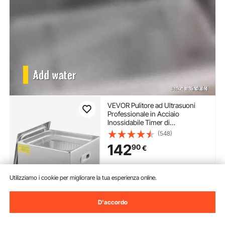
VEVOR Pulitore ad Ultrasuoni
Professionale in Acciaio
Inossidabile Timer di
Riscaldamento Digitale Pulizia di
(548)
Gioielli per Uso Domestico
142
90
€
Personale Commerciale 15L
Disponibile
Utilizziamo i cookie per migliorare la tua esperienza online.
Consegna:
non appena Ven.
Ago. 14
D'accordo
Aggiungi al carrello