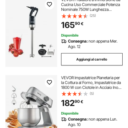
Cucina Uso Commerciale Potenza
Nominale 750W Lunghezza
855mm Velocità Regolabile,
(25)
Frullatore Tritatutto da Cucina
165
90
€
Commerciale per Zuppe Salsa
Pesto Materiale Frullato
Disponibile
Consegna:
non appena Mer.
Ago. 12
Aggiungi al carrello
VEVOR Impastatrice Planetaria per
la Cottura al Forno, Impastatrice da
1800 W con Ciotole in Acciaio Inox
7,4 L, Gancio per Impastare, Frusta
(5)
e Frusta, Inclinazione Regolabile a
182
90
€
10 Velocità
Disponibile
Consegna:
non appena Lun.
Ago. 10