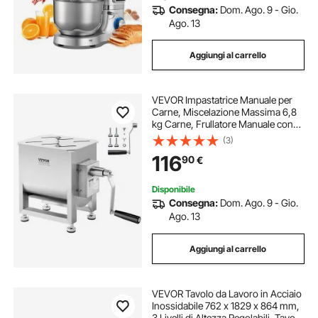
Consegna:
Dom. Ago. 9 - Gio.
Ago. 13
Aggiungi al carrello
VEVOR Impastatrice Manuale per
Carne, Miscelazione Massima 6,8
kg Carne, Frullatore Manuale con
Riduttore in Acciaio Inox, per
(3)
Salsicce Carne Tritata con
116
90
€
Coperchio Manico 520 x 230 x 455
mm
Disponibile
Consegna:
Dom. Ago. 9 - Gio.
Ago. 13
Aggiungi al carrello
VEVOR Tavolo da Lavoro in Acciaio
Inossidabile 762 x 1829 x 864 mm,
3 Livelli di Altezza Regolabili, Tavolo