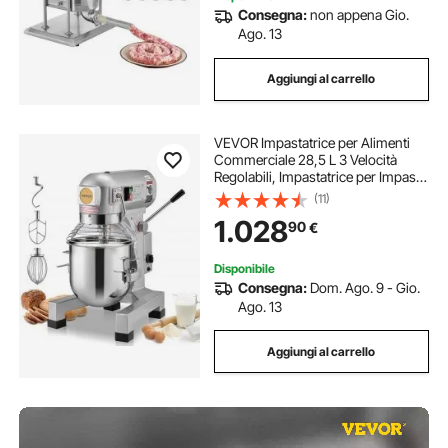
Consegna:
non appena Gio.
Ago. 13
Aggiungi al carrello
VEVOR Impastatrice per Alimenti
Commerciale 28,5 L 3 Velocità
Regolabili, Impastatrice per Impasto
da 1100 W con Ciotola in Acciaio
(11)
Inox e Accessori per Mescolare,
1.028
90
€
Ideale per Ristoranti, Panetterie
Disponibile
Consegna:
Dom. Ago. 9 - Gio.
Ago. 13
Aggiungi al carrello