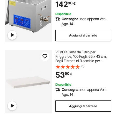
142
90
€
Personale Commerciale 15L
Disponibile
Consegna:
non appena Ven.
Ago. 14
Aggiungi al carrello
VEVOR Carta da Filtro per
Friggitrice, 100 Fogli, 65 x 43 cm,
Fogli Filtranti di Ricambio per
Friggitrice, Filtro per Macchina
(1)
Filtrante per Friggitrice
53
90
€
Commerciale 55 Litri, Ristorante,
Fast Food
Disponibile
Consegna:
non appena Ven.
Ago. 14
Aggiungi al carrello