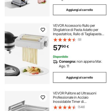
Aggiungi al carrello
VEVOR Accessorio Rullo per
Sfogliatrice di Pasta Adatto per
Impastatrice, Rullo di Tagliapasta
Acciaio Inox 3-in-1 Compatibile per
(9)
Robot da Cucina Commerciale
57
90
€
Spessore Regolabile 8 Livelli
Disponibile
Consegna:
non appena Mar.
Ago. 11
Aggiungi al carrello
VEVOR Pulitore ad Ultrasuoni
Professionale in Acciaio
Inossidabile Timer di
Riscaldamento Digitale Pulizia di
(548)
Gioielli per Uso Domestico