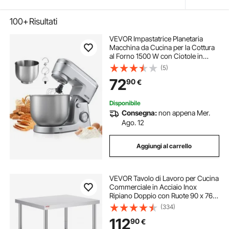
100+
Risultati
VEVOR Impastatrice Planetaria
Macchina da Cucina per la Cottura
al Forno 1500 W con Ciotole in
Acciaio Inox, Gancio per Impastare,
(5)
Impastatrice con Inclinazione
72
90
€
Regolabile a 10 Velocità
Disponibile
Consegna:
non appena Mer.
Ago. 12
Aggiungi al carrello
VEVOR Tavolo di Lavoro per Cucina
Commerciale in Acciaio Inox
Ripiano Doppio con Ruote 90 x 76 x
82 cm, Piano di Lavoro per Cucina
(334)
Uso Commerciale in Acciaio Inox
112
90
€
Capacità Carico Totale160kg 2 Piani