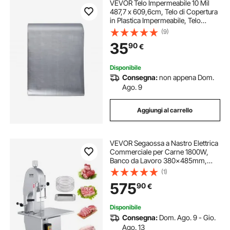
VEVOR Telo Impermeabile 10 Mil
487,7 x 609,6cm, Telo di Copertura
in Plastica Impermeabile, Telo
Multiuso per Esterno Occhielli Bordi
(9)
Rinforzati per Camion, Camper,
35
90
€
Barca, Campeggio
(Argento/Marrone)
Disponibile
Consegna:
non appena Dom.
Ago. 9
Aggiungi al carrello
VEVOR Segaossa a Nastro Elettrica
Commerciale per Carne 1800W,
Banco da Lavoro 380x485mm,
Macchina per Tagliare Ossa da
(1)
Banco Taglierina per Carne con
575
90
€
Lama per Costolette di Maiale Uso
Commerciale
Disponibile
Consegna:
Dom. Ago. 9 - Gio.
Ago. 13