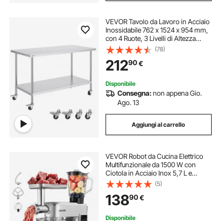
VEVOR Tavolo da Lavoro in Acciaio
Inossidabile 762 x 1524 x 954 mm,
con 4 Ruote, 3 Livelli di Altezza
Regolabili, Tavolo Resistente per
(78)
Preparazione Alimenti Ristoranti
212
90
€
Cucina Commerciale, Argento
Disponibile
Consegna:
non appena Gio.
Ago. 13
Aggiungi al carrello
VEVOR Robot da Cucina Elettrico
Multifunzionale da 1500 W con
Ciotola in Acciaio Inox 5,7 L e
Ciotola per Mescolare 1,5 L,
(5)
Impastatrice con 6 Velocità e
138
90
€
Gancio per Impastare, Frusta e
Sbattitore
Disponibile