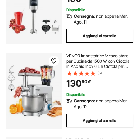
Pesto Materiale Frullato
Disponibile
Consegna:
non appena Mar.
Ago. 11
Aggiungi al carrello
VEVOR Impastatrice Mescolatore
per Cucina da 1500 W con Ciotola
in Acciaio Inox 6 L e Ciotola per
Mescolare 1,5 L, Impastatrice con 6
(5)
Velocità e Gancio per Impastare,
130
90
€
Frusta e Sbattitore
Disponibile
Consegna:
non appena Mer.
Ago. 12
Aggiungi al carrello