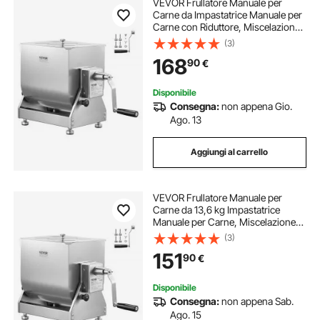
VEVOR Frullatore Manuale per
Carne da Impastatrice Manuale per
Carne con Riduttore, Miscelazione
Massima di 20,4 kg di Carne,
(3)
Dispositivo Macina per Lavorazione
168
90
€
della Carne con Contenitore
Ribaltabile
Disponibile
Consegna:
non appena Gio.
Ago. 13
Aggiungi al carrello
VEVOR Frullatore Manuale per
Carne da 13,6 kg Impastatrice
Manuale per Carne, Miscelazione
Massima di 13,6 kg di Carne,
(3)
Dispositivo per Lavorazione della
151
90
€
Carne con Contenitore Ribaltabile
Disponibile
Consegna:
non appena Sab.
Ago. 15