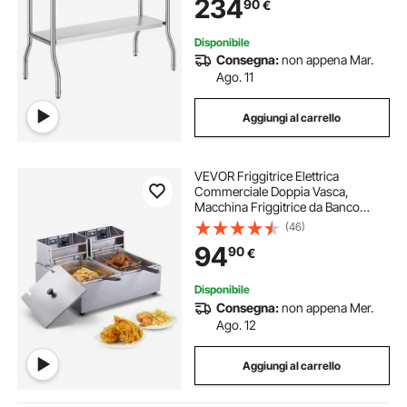
234
90
€
Lavoro Commerciale per Ristorante
Cucina
Disponibile
Consegna:
non appena Mar.
Ago. 11
Aggiungi al carrello
VEVOR Friggitrice Elettrica
Commerciale Doppia Vasca,
Macchina Friggitrice da Banco
Capacità da 12 Litri con Doppio
(46)
Cestello Rimovibile, Friggitrice
94
90
€
Doppia in Acciaio Inox 5000 W da
Cucina Hotel
Disponibile
Consegna:
non appena Mer.
Ago. 12
Aggiungi al carrello