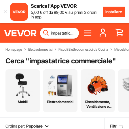
Scarica l'App VEVOR
Installare
5
,00
€
off da
99
,00
€
sui primi 3 ordini
in app.
Homepage
Elettrodomestici
Piccoli Elettrodomestici da Cucina
Miscelator
Cerca "
impastatrice commerciale
"
Mobili
Elettrodomestici
Riscaldamento,
Ventilazione e
Raffreddamento
Ordina per:
Popolare
Filtri