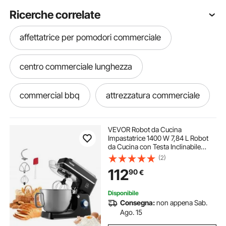
Ricerche correlate
affettatrice per pomodori commerciale
centro commerciale lunghezza
commercial bbq
attrezzatura commerciale
tritatutto commerciale per verdure
VEVOR Robot da Cucina
Impastatrice 1400 W 7,84 L Robot
da Cucina con Testa Inclinabile
distributore di bevande commerciale
Ciotola in Acciaio Inossidabile
(2)
Gancio per Impastare Frusta
112
90
€
Raschietto, Robot da Cucina
Domestico per Mescolare
Disponibile
Consegna:
non appena Sab.
Ago. 15