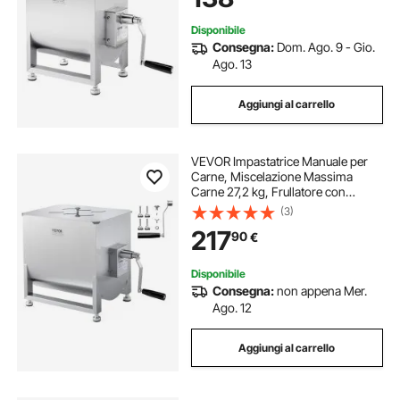
Disponibile
Consegna:
Dom. Ago. 9 - Gio.
Ago. 13
Aggiungi al carrello
VEVOR Impastatrice Manuale per
Carne, Miscelazione Massima
Carne 27,2 kg, Frullatore con
Riduttore in Acciaio Inox,
(3)
Mpastatrice Manuale per Salsicce
217
90
€
Carne Tritata 675 x 350 x 460 mm
Disponibile
Consegna:
non appena Mer.
Ago. 12
Aggiungi al carrello