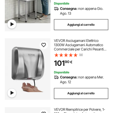
Disponibile
Consegna:
non appena Gio.
Ago. 13
Aggiungi al carrello
VEVOR Asciugamani Elettrico
1300W Asciugamani Automatico
Commerciale per Carichi Pesanti
Filtro HEPA ad Alta Velocità in
(8)
Acciaio Inossidabile 2 Scelte di
101
90
€
Potenza per WC Uso Commerciale
325x295x180 mm
Disponibile
Consegna:
non appena Mer.
Ago. 12
Aggiungi al carrello
VEVOR Riempitrice per Polvere, 1-