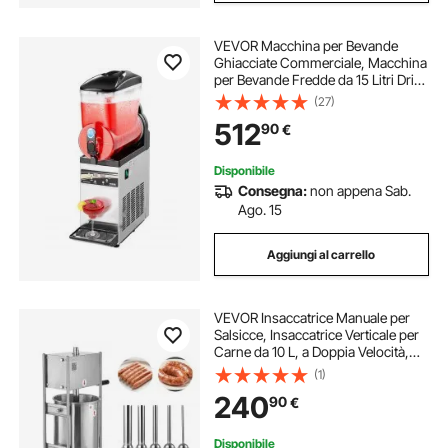
VEVOR Macchina per Bevande
Ghiacciate Commerciale, Macchina
per Bevande Fredde da 15 Litri Drink
Frullati Margarita in Acciaio Inox,
(27)
Frullatore per Slush per Feste
512
90
€
Ristoranti, Caffetterie, Bar
Disponibile
Consegna:
non appena Sab.
Ago. 15
Aggiungi al carrello
VEVOR Insaccatrice Manuale per
Salsicce, Insaccatrice Verticale per
Carne da 10 L, a Doppia Velocità,
per Impieghi Gravosi in Acciaio Inox
(1)
con 5 Tubi di Insacco, per Uso
240
90
€
Commerciale e Domestico
Disponibile