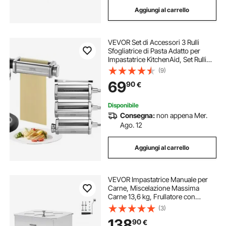
Aggiungi al carrello
VEVOR Set di Accessori 3 Rulli
Sfogliatrice di Pasta Adatto per
Impastatrice KitchenAid, Set Rulli
per Tagliapasta Acciaio Inox 3 Pezzi
(9)
Compatibile per Robot da Cucina
69
90
€
KitchenAid Spessore Regolabile
Disponibile
Consegna:
non appena Mer.
Ago. 12
Aggiungi al carrello
VEVOR Impastatrice Manuale per
Carne, Miscelazione Massima
Carne 13,6 kg, Frullatore con
Riduttore in Acciaio Inox,
(3)
Impastatrice Manuale per Salsicce
138
90
€
Carne Tritata 568 x 330 x 450 mm