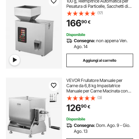
100 g, Riempitrice Automatica per
Pesatura di Particelle, Sacchetti di
Bottiglia Riempitrice di Polvere
(17)
Dispenser di Particelle per Semi di
166
90
€
Tè Grani Polvere Farina
Disponibile
Consegna:
non appena Ven.
Ago. 14
Aggiungi al carrello
VEVOR Frullatore Manuale per
Carne da 6,8 kg Impastatrice
Manuale per Carne Macinata con
Contenitore Ribaltabile,
(3)
Miscelazione Massima di 6,8 kg di
126
90
€
Carne, Impastatrice per Salsicce
con Riduttore
Disponibile
Consegna:
Dom. Ago. 9 - Gio.
Ago. 13