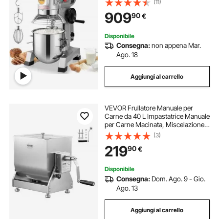
(11)
Inox e Accessori per Mescolare,
909
90
€
Ideale per Ristoranti, Panetterie
Disponibile
Consegna:
non appena Mar.
Ago. 18
Aggiungi al carrello
VEVOR Frullatore Manuale per
Carne da 40 L Impastatrice Manuale
per Carne Macinata, Miscelazione
Massima di 27,2 kg di Carne,
(3)
Dispositivo per Lavorazione della
219
90
€
Carne con Contenitore Ribaltabile
Disponibile
Consegna:
Dom. Ago. 9 - Gio.
Ago. 13
Aggiungi al carrello