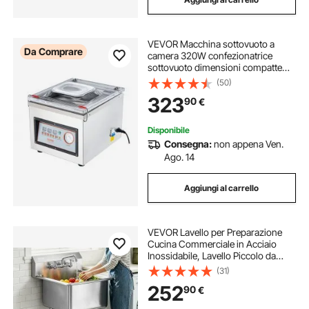
VEVOR Macchina sottovuoto a
Da Comprare
camera 320W confezionatrice
sottovuoto dimensioni compatte
320mm in cucina domestica e per
(50)
uso commerciale per alimenti
323
90
€
umidi, carni, marinate
Disponibile
Consegna:
non appena Ven.
Ago. 14
Aggiungi al carrello
VEVOR Lavello per Preparazione
Cucina Commerciale in Acciaio
Inossidabile, Lavello Piccolo da
Appoggio con Rubinetto, Lavello
(31)
Commerciale a Vasca Singola
252
90
€
Carico 104 kg, Lavello per Garage
Ristorante