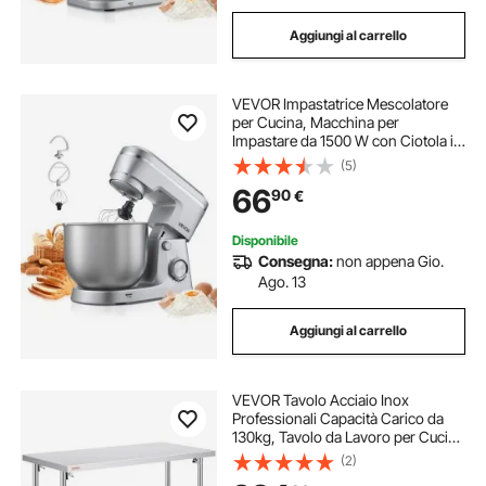
Aggiungi al carrello
VEVOR Impastatrice Mescolatore
per Cucina, Macchina per
Impastare da 1500 W con Ciotola in
Acciaio Inossidabile 5,7 L, Gancio
(5)
per Impastare, Frusta, Inclinazione
66
90
€
Regolabile a 10 Velocità
Disponibile
Consegna:
non appena Gio.
Ago. 13
Aggiungi al carrello
VEVOR Tavolo Acciaio Inox
Professionali Capacità Carico da
130kg, Tavolo da Lavoro per Cucina
Gastronomia Tavolo da Lavoro, 2
(2)
Piani Pieghevole 122 x 61 x 85 cm