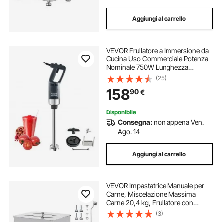
Aggiungi al carrello
VEVOR Frullatore a Immersione da
Cucina Uso Commerciale Potenza
Nominale 750W Lunghezza
755mm Velocità Regolabile,
(25)
Frullatore Tritatutto da Cucina
158
90
€
Commerciale per Zuppe Salsa
Pesto Materiale Frullato
Disponibile
Consegna:
non appena Ven.
Ago. 14
Aggiungi al carrello
VEVOR Impastatrice Manuale per
Carne, Miscelazione Massima
Carne 20,4 kg, Frullatore con
Riduttore in Acciaio Inox,
(3)
Mpastatrice Manuale per Salsicce