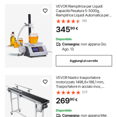
VEVOR Riempitrice per Liquidi
Capacità Pesatura 5-5000g,
Riempitrice Liquidi Automatica per
Bottiglie Controllo Digitale,
(10)
Riempitrice da Banco con Pompa
345
90
€
Peristaltica Liquido ad alta Viscosità
Disponibile
Consegna:
non appena Gio.
Ago. 13
Aggiungi al carrello
VEVOR Nastro trasportatore
motorizzato 1498,6x198,1 mm,
Trasportatore in acciaio inox,
Nastro trasportatore antistatico in
(27)
PVC velocità regolabile,
269
90
€
Trasportatore a nastro commerciale
Disponibile
Consegna:
non appena Mer.