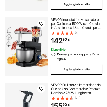
Aggiungi al carrello
VEVOR Impastatrice Mescolatore
per Cucina da 1500 W con Ciotola
in Acciaio Inox 7,8 L e Ciotola per
Mescolare 1,5 L, Impastatrice con 6
(5)
Velocità e Gancio per Impastare,
142
90
€
Frusta e Sbattitore
Disponibile
Consegna:
non appena Dom.
Ago. 9
Aggiungi al carrello
VEVOR Frullatore a Immersione da
Cucina Uso Commerciale Potenza
Nominale 750W Lunghezza
660mm Velocità Regolabile,
(25)
Frullatore Tritatutto da Cucina
155
90
€
Commerciale per Zuppe Salsa