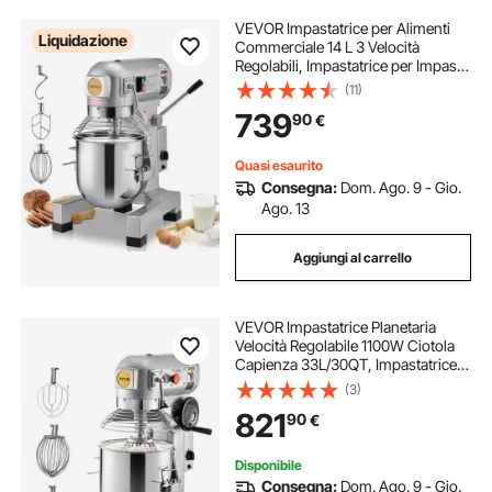
VEVOR Impastatrice per Alimenti
Liquidazione
Commerciale 14 L 3 Velocità
Regolabili, Impastatrice per Impasto
da 550 W con Ciotola in Acciaio
(11)
Inox e Accessori per Mescolare,
739
90
€
Ideale per Ristoranti, Panetterie
Quasi esaurito
Consegna:
Dom. Ago. 9 - Gio.
Ago. 13
Aggiungi al carrello
VEVOR Impastatrice Planetaria
Velocità Regolabile 1100W Ciotola
Capienza 33L/30QT, Impastatrice
Elettrica da Cucina Commerciale
(3)
Velocità 3 Modi 108/199/382
821
90
€
giri/min, Impastatrice 3 Ganci di
Ricambio
Disponibile
Consegna:
Dom. Ago. 9 - Gio.