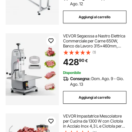
Ago. 12
Aggiungi al carrello
VEVOR Segaossa a Nastro Elettrica
Commerciale per Carne 650W,
Banco da Lavoro 315x460mm,
Macchina per Tagliare Ossa da
(1)
Banco Taglierina per Carne con
428
90
€
Lama per Costolette di Maiale Uso
Commerciale
Disponibile
Consegna:
Dom. Ago. 9 - Gio.
Ago. 13
Aggiungi al carrello
VEVOR Impastatrice Mescolatore
per Cucina da 1300 W con Ciotola
in Acciaio Inox 4,3 L e Ciotola per
Mescolare 1,5 L, Impastatrice con 6