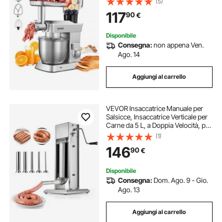
(5)
Velocità e Gancio per Impastare,
117
90
€
Frusta e Sbattitore
Disponibile
Consegna:
non appena Ven.
Ago. 14
Aggiungi al carrello
VEVOR Insaccatrice Manuale per
Salsicce, Insaccatrice Verticale per
Carne da 5 L, a Doppia Velocità, per
Impieghi Gravosi in Acciaio Inox
(1)
con 5 Tubi di Insacco, per Uso
146
90
€
Commerciale e Domestico
Disponibile
Consegna:
Dom. Ago. 9 - Gio.
Ago. 13
Aggiungi al carrello