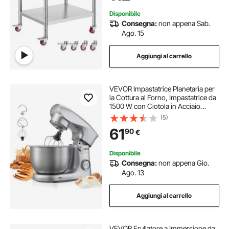
Disponibile
Consegna:
non appena Sab.
Ago. 15
Aggiungi al carrello
VEVOR Impastatrice Planetaria per
la Cottura al Forno, Impastatrice da
1500 W con Ciotola in Acciaio
Inossidabile 4,2 L, Gancio per
(5)
Impastare, Frusta, Inclinazione
61
90
€
Regolabile a 10 Velocità
Disponibile
Consegna:
non appena Gio.
Ago. 13
Aggiungi al carrello
VEVOR Frullatore a Immersione da