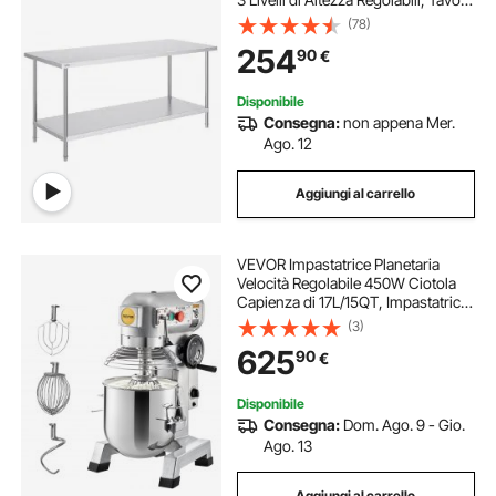
Resistente per Preparazione
(78)
Alimenti Ristoranti Cucina
254
90
€
Commerciale, Argento
Disponibile
Consegna:
non appena Mer.
Ago. 12
Aggiungi al carrello
VEVOR Impastatrice Planetaria
Velocità Regolabile 450W Ciotola
Capienza di 17L/15QT, Impastatrice
Elettrica da Cucina Commerciale
(3)
Velocità 3 Modi 113/184/341
625
90
€
giri/min, Impastatrice 3 Ganci di
Ricambio
Disponibile
Consegna:
Dom. Ago. 9 - Gio.
Ago. 13
Aggiungi al carrello