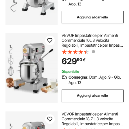
Ago. 13
Aggiungi al carrello
VEVOR Impastatrice per Alimenti
Commerciale 10L 3 Velocità
Regolabili, Impastatrice per Impasto
da 550 W con Ciotola in Acciaio
(11)
Inox e Accessori per Mescolare,
629
90
€
Ideale per Ristoranti, Panetterie
Disponibile
Consegna:
Dom. Ago. 9 - Gio.
Ago. 13
Aggiungi al carrello
VEVOR Impastatrice per Alimenti
Commerciale 18,7 L 3 Velocità
Regolabili, Impastatrice per Impasto
da 1100 W con Ciotola in Acciaio