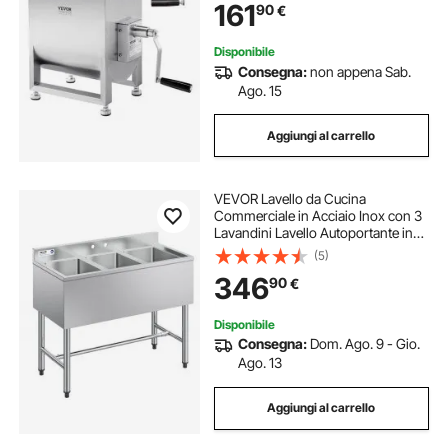
161
90
€
Carne Tritata 568 x 330 x 450 mm
Disponibile
Consegna:
non appena Sab.
Ago. 15
Aggiungi al carrello
VEVOR Lavello da Cucina
Commerciale in Acciaio Inox con 3
Lavandini Lavello Autoportante in
Acciaio Inox 304 Lavandino Singolo
(5)
254x356x254 mm per Bar,
346
90
€
Ristorante, Hotel, Cucina
Commerciale
Disponibile
Consegna:
Dom. Ago. 9 - Gio.
Ago. 13
Aggiungi al carrello