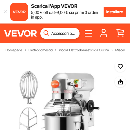
Scarica l'App VEVOR
Installare
5
,00
€
off da
99
,00
€
sui primi 3 ordini
in app.
Homepage
Elettrodomestici
Piccoli Elettrodomestici da Cucina
Miscelator