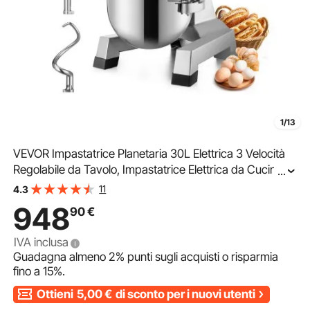
1/13
VEVOR Impastatrice Planetaria 30L Elettrica 3 Velocità
Regolabile da Tavolo, Impastatrice Elettrica da Cucina
...
per Farina Uova Crema Carne Ciotola 30L Velocità
11
4.3
Regolabile, Impastatrice Planetaria 1100W
948
90
€
IVA inclusa
Guadagna almeno
2%
punti sugli acquisti o risparmia
fino a
15%
.
Ottieni
5,00
€
di sconto per i nuovi utenti