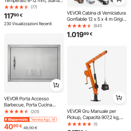
Temperato 8-12 mm, Staffa
per Ringhiera in Vetro
(77)
Quadrata 10 Pezzi, Morsetto
VEVOR Cabina di Verniciatura
117
90
€
per Montaggio Vetro Acciaio
Gonfiabile 12 x 5 x 4 m Grigia,
230 Visualizzazioni Recenti
Inossidabile 304, Staffa per
Tenda Verniciatura Portatile
(841)
Mensola in Vetro Spesso 3
con Soffiatori da 950W e
1.019
99
€
mm Argento
1100W, con Tetto ad Arco e
Filtro, per Protezione e
Asciugatura di Vernice a
Spruzzo
VEVOR Porta Accesso
Barbecue, Porta Cucina
Esterna Singola 610x432x46
VEVOR Gru Manuale per
(201)
mm, Porta Reversibile da
Pickup, Capacità 907,2 kg,
Risparmiato
Termina Ago.
Incasso in Acciaio Inox, con
Gru Pieghevole su Gancio
(1)
8,00
€
14