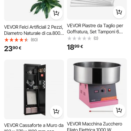
VEVOR Piastre da Taglio per
VEVOR Felci Artificiali 2 Pezzi,
Goffratura, Set Tamponi 6
Diametro Naturale di ca.800 a
Pezzi 225 x 156 mm, in
(0)
860 mm, Grandi Felci
Policarbonato Trasparente,
(60)
18
99
€
Artificiali di Boston Sospese,
Compatibili con Macchina per
23
90
€
Decorazione con 30 Rami,
Fustellatura VEVOR KM-1860,
Felce Finta per Casa e
per Scrapbooking e Lavori
Ufficio, Vaso non Incluso
Creativi
VEVOR Macchina Zucchero