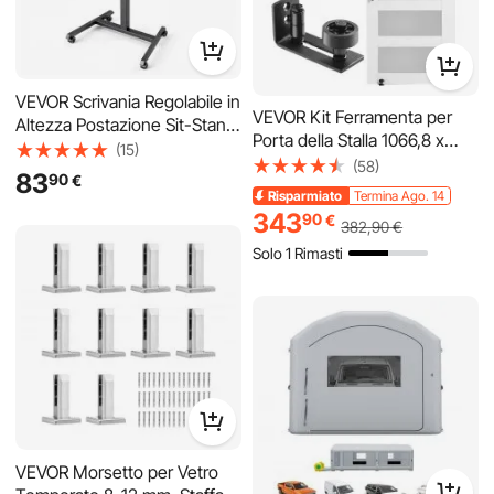
VEVOR Kit Ferramenta per
VEVOR Scrivania Regolabile in
Porta della Stalla 1066,8 x
Altezza Postazione Sit-Stand
2133,6 mm Set Porta della
Mobile 4 Ruote, Scrivania
(58)
(15)
Stalla Silenziosa, Cancello
con Piano Ampio per
83
90
Risparmiato
Termina Ago.
€
Scorrevole in Legno Vetro,
Computer, 650 x 480 mm,
39,00
€
14
Guida a Pavimento 8 in 1,
343
Portata 15 kg, Gancio, 2
90
€
382
,90
€
Maniglia della Porta, Vetro
Ruote Bloccabili, per Casa e
Solo 1 Rimasti
Smerigliato
Ufficio, Marrone
VEVOR Morsetto per Vetro