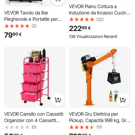
VEVOR Piano Cottura a
Induzione da Incasso Cucina
VEVOR Tavolo da Bar
Superficie Vetroceramica,
Pieghevole e Portatile per
(32)
Piano a Induzione 7200W 4
Esterno, Bancone Leggero
(2)
222
99
€
Bruciatori Potenza Regolabile
1100 x 385 x 885 mm, con
79
90
€
138 Visualizzazioni Recenti
Schermo LED, Blocco di
Borsa per il Trasporto,
Sicurezza per Bambini 590 x
Ripiano Portaoggetti e Tela
520 mm, Cucina
Rimovibile, Postazione per
Bancarelle in Fiera
VEVOR Carrello con Cassetti
VEVOR Gru Elettrica per
Organizer con 4 Cassetti
Pickup, Capacità 998 kg, Gru
Telaio in Acciaio, Carrello
su Gancio Traino con
(0)
(11)
Portaoggetti Multiuso, Ruote
Paranco Elettrico, Braccio