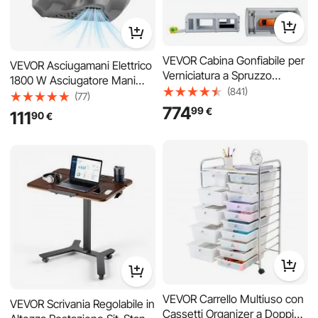
VEVOR Cabina Gonfiabile per
Verniciatura a Spruzzo
VEVOR Asciugamani Elettrico
Misure 8 x 4,5 x 3 m, Tenda
1800 W Asciugatore Mani
(841)
Verniciatura Portatile con
Automatico 220-240 V CA,
(77)
774
99
€
Soffiatori da 750W e 950W,
ad Alta Velocità con Filtro
111
90
€
con Filtro e Tetto ad Arco,
HEPA, Asciugatura Rapida,
Colore Grigio, per Protezione
Acciaio Inox Spazzolato,
Vernice
Montaggio a Parete, per
Bagno Hotel Ufficio
VEVOR Carrello Multiuso con
Cassetti Organizer a Doppia
VEVOR Scrivania Regolabile in