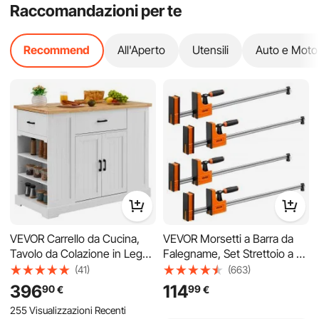
Raccomandazioni per te
Recommend
All'Aperto
Utensili
Auto e Moto
VEVOR Carrello da Cucina,
VEVOR Morsetti a Barra da
Tavolo da Colazione in Legno
Falegname, Set Strettoio a F
da 46" con Mobiletto
Confezione da 4, Portata 680
(41)
(663)
Portaoggetti, Tavolo da
kg, 2 Modalità, Cuscinetti
396
114
90
99
€
€
Cucina Stile Fattoria con
Gomma Morbida,
255 Visualizzazioni Recenti
Ripiano Regolabile, Cassetto,
Impugnatura Ergonomica,