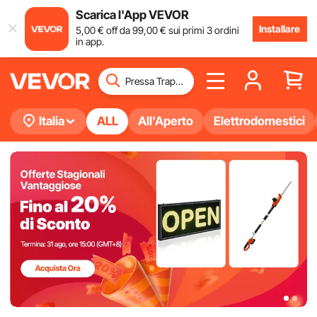
Scarica l'App VEVOR
Installare
5
,00
€
off da
99
,00
€
sui primi 3 ordini
in app.
Italia
ALL
All'Aperto
Elettrodomestici