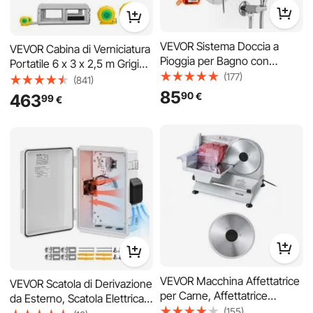
VEVOR Sistema Doccia a
VEVOR Cabina di Verniciatura
Pioggia per Bagno con
Portatile 6 x 3 x 2,5 m Grigia,
Soffione Tondo 254 mm e
(177)
Tenda Gonfiabile con
Doccetta, Set di Rubinetti da
(841)
85
90
€
Soffiatori da 550W e 750W,
Doccia a Parete, con Valvola
463
99
€
con Filtro e Tetto ad Arco,
in Ottone e Kit di Finitura,
per Verniciatura Asciugatura
Rubinetto Doccia, Argento
ATV Moto Mobili Medie
Cromato
Dimensioni
VEVOR Macchina Affettatrice
VEVOR Scatola di Derivazione
per Carne, Affettatrice