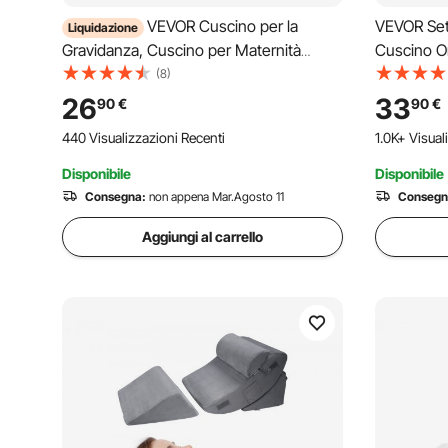
VEVOR Cuscino per la
VEVOR Set
Liquidazione
Gravidanza, Cuscino per Maternità
Cuscino Or
Forma Regolabile per Tutto il Corpo per
Imbottitur
(8)
Donne Incinte, Supporto per la
25D Foder
26
33
90
€
90
€
Gravidanza Morbido Traspirante con
440 Visualizzazioni Recenti
1.0K+ Visual
Fodera Rimovibile e Lavabile
Disponibile
Disponibile
Consegna:
non appena Mar.Agosto 11
Consegn
Aggiungi al carrello