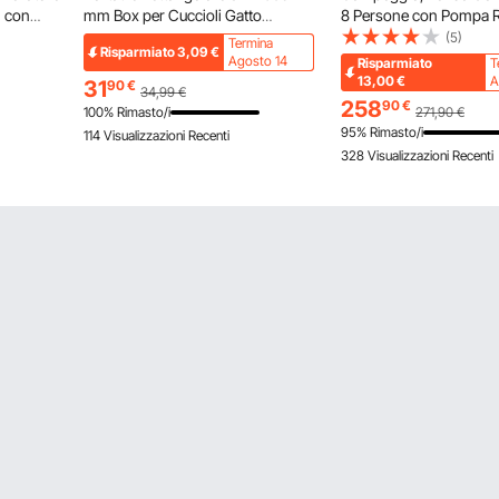
m con
mm Box per Cuccioli Gatto
8 Persone con Pompa Ri
dine e
Coniglio Pieghevole in Tessuto
Tubo Aria in TPU e 4 Fin
(5)
Termina
Risparmiato
3,09
€
torie
Oxford 600D, Cerniera
Rete, Portatile, Imperm
Agosto 14
Risparmiato
T
 Campi da
Impermeabile Esterno Interno da
Borsa Trasporto, Colore
13,00
€
A
31
90
€
34,99
€
Campeggio Viaggio Attività
Escursionismo
258
90
€
100% Rimasto/i
271,90
€
all'Aperto
95% Rimasto/i
114 Visualizzazioni Recenti
328 Visualizzazioni Recenti