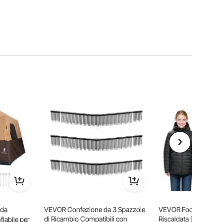
 da
VEVOR Confezione da 3 Spazzole
VEVOR Fodera per G
di Ricambio Compatibili con
Riscaldata Elettrica, 
iabile per