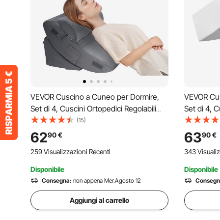
VEVOR Cuscino a Cuneo per Dormire,
VEVOR Cus
Set di 4, Cuscini Ortopedici Regolabili
Set di 4, C
per Letto, Supporto per Gambe, Collo e
per Letto,
(15)
Spalle, per Mal di Schiena, Reflusso
Spalle, pe
62
63
90
€
90
€
Acido, Sollievo dal Russare, Grigio Scuro
Acido, Sol
259 Visualizzazioni Recenti
343 Visualiz
Bianco/Gri
Disponibile
Disponibile
Consegna:
non appena Mer.Agosto 12
Consegn
Aggiungi al carrello