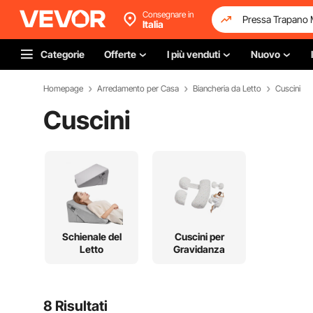
Consegnare in
Italia
Categorie
Offerte
I più venduti
Nuovo
Homepage
Arredamento per Casa
Biancheria da Letto
Cuscini
Cuscini
Schienale del
Cuscini per
Letto
Gravidanza
8 Risultati