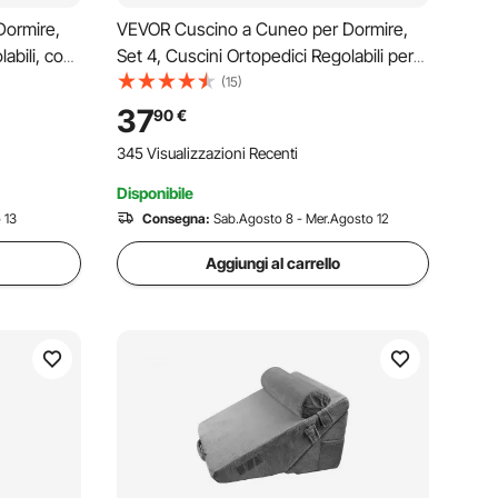
Dormire,
VEVOR Cuscino a Cuneo per Dormire,
abili, con
Set 4, Cuscini Ortopedici Regolabili per
e Supporto
Letto, Supporto per Braccio, Gamba,
(15)
, Mal di
Collo e Spalla, per Mal di Schiena,
37
90
€
 Bianco
Reflusso Acido, Sollievo dal Russare,
345 Visualizzazioni Recenti
Grigio Scuro
Disponibile
 13
Consegna:
Sab.Agosto 8 - Mer.Agosto 12
Aggiungi al carrello