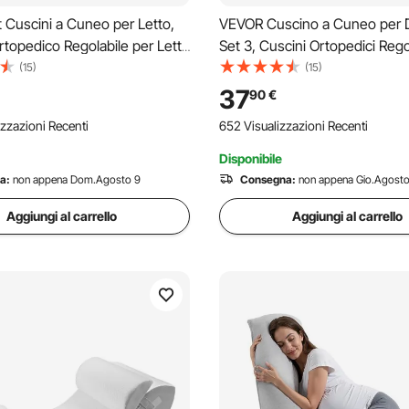
 Cuscini a Cuneo per Letto,
VEVOR Cuscino a Cuneo per 
topedico Regolabile per Letto
Set 3, Cuscini Ortopedici Regol
a in Schiuma ad Alta Densità
Fodera Lavabile in Jacquard 
(15)
(15)
a Lavabile, Cuscini Comodi
in Schiuma, per Reflusso Acido
37
90
€
Schiena, Sollievo dal Russare,
izzazioni Recenti
652 Visualizzazioni Recenti
Grigio
Disponibile
a:
non appena Dom.Agosto 9
Consegna:
non appena Gio.Agosto
Aggiungi al carrello
Aggiungi al carrello