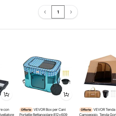
1
re con
VEVOR Box per Cani
VEVOR Tenda
Offerte
Offerte
ivellatore
Portatile Rettangolare 812x609
Campeggio, Tenda Gonf