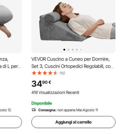
nza,
VEVOR Cuscino a Cuneo per Dormire,
 di L per
Set 3, Cuscini Ortopedici Regolabili, con
te,
Fodera Lavabile e Supporto in Schiuma,
(15)
orbido
per Reflusso Acido, Mal di Schiena,
34
90
€
bile e
Sollievo dal Russare e GERD, Grigio
419 Visualizzazioni Recenti
Scuro
Disponibile
osto 12
Consegna:
non appena Mar.Agosto 11
Aggiungi al carrello