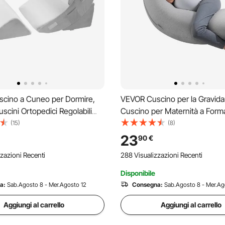
cino a Cuneo per Dormire,
VEVOR Cuscino per la Gravida
uscini Ortopedici Regolabili
Cuscino per Maternità a Forma
 Supporto per Gambe, Collo e
Tutto il Corpo per Donne Incin
(15)
(8)
r Mal di Schiena, Reflusso
Supporto per la Gravidanza M
23
90
€
lievo dal Russare,
Traspirante con Fodera Rimovi
zazioni Recenti
288 Visualizzazioni Recenti
gio
Lavabile
Disponibile
a:
Sab.Agosto 8 - Mer.Agosto 12
Consegna:
Sab.Agosto 8 - Mer.Ag
Aggiungi al carrello
Aggiungi al carrello