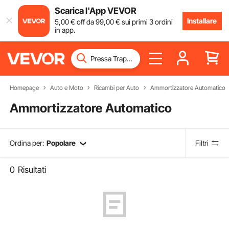
Scarica l'App VEVOR
Installare
5
,00
€
off da
99
,00
€
sui primi 3 ordini
in app.
Homepage
Auto e Moto
Ricambi per Auto
Ammortizzatore Automatico
Ammortizzatore Automatico
Ordina per:
Popolare
Filtri
0
Risultati