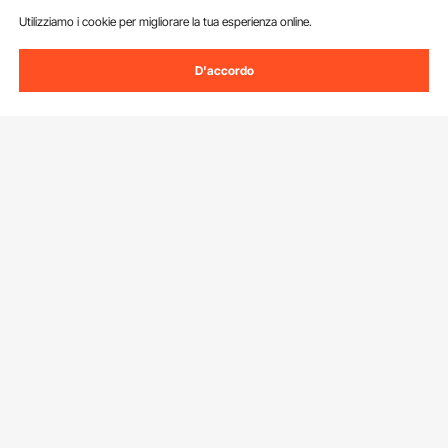
Utilizziamo i cookie per migliorare la tua esperienza online.
D'accordo
Iscriviti alla nostra newsletter.
Indirizzo e-mail
Iscriviti
Facendo clic sul pulsante
iscriviti
, accetti la nostra
Informativa sulla
privacy e sui cookie
.
Servizio Clienti
Contattaci
Risorse
Resi & Cambi