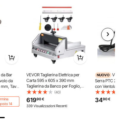
 da Bar
VEVOR Taglierina Elettrica per
VEVOR Risc
NUOVO
Carta 595 x 605 x 390 mm
volo da
Serra PTC 2000 W Stu
Taglierina da Banco per Foglio,
0 mm, Tavoli
con Ventola, 2 Livelli 
Larghezza di Taglio 330,2 mm con
n Piano
Angolo Regolabile 15°
(40)
(271)
Controllo a Pulsante, Taglierina per
ta Struttura
da Surriscaldamento, 
619
34
rmina
90
€
90
€
Ufficio, Scuola, Tipografia
 Cucina, Pub
Grow Tent, Serra e S
osto 14
339 Visualizzazioni Recenti
Piante