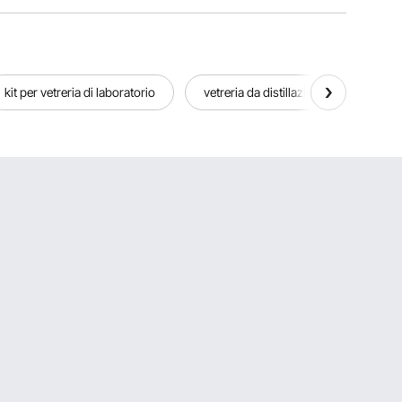
kit per vetreria di laboratorio
vetreria da distillazione
vetre