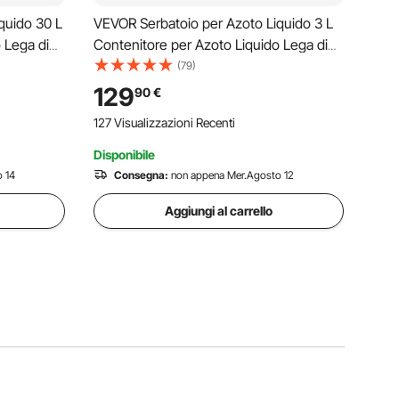
quido 30 L
VEVOR Serbatoio per Azoto Liquido 3 L
 Lega di
Contenitore per Azoto Liquido Lega di
a per
Alluminio, 6 Contenitori, Borsa per
(79)
oio
Trasporto con Cinghie, Serbatoio
129
90
€
a Bellezza,
Criogenico per L'industria della Bellezza,
127 Visualizzazioni Recenti
Scientifico
Disponibile
 14
Consegna:
non appena Mer.Agosto 12
Aggiungi al carrello