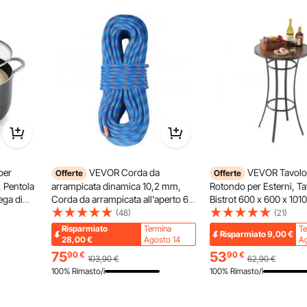
per
VEVOR Corda da
VEVOR Tavolo
Offerte
Offerte
, Pentola
arrampicata dinamica 10,2 mm,
Rotondo per Esterni, Ta
ega di
Corda da arrampicata all'aperto 60
Bistrot 600 x 600 x 101
to
m, Tensione di rottura 25 kN,
da Pranzo per Patio co
(48)
(21)
AS
Corda in fibra elastica con
Facile da Pulire e Robus
Risparmiato
Termina
Te
Risparmiato
9,00
€
a Gas per
moschettone in acciaio per fuga,
in Metallo, per Interni,
28,00
€
Agosto 14
Ag
discesa in corda doppia, blu
75
53
90
€
90
€
103,90
€
62,90
€
100% Rimasto/i
100% Rimasto/i