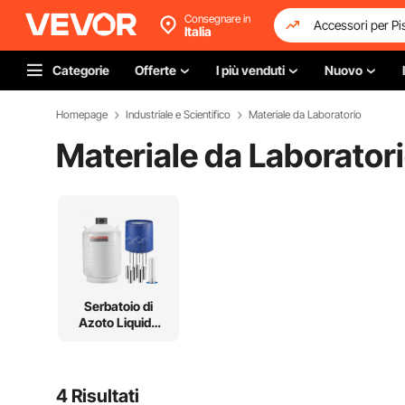
Consegnare in
Italia
Categorie
Offerte
I più venduti
Nuovo
Homepage
Industriale e Scientifico
Materiale da Laboratorio
Materiale da Laborator
Serbatoio di
Azoto Liquido
Dewar
4 Risultati