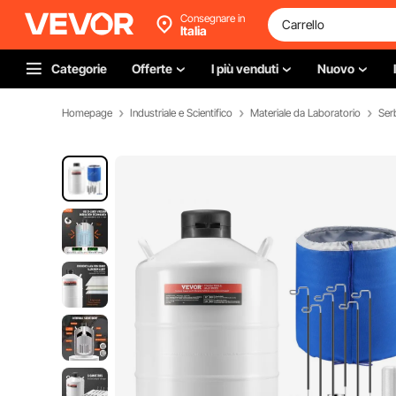
Consegnare in
Italia
Categorie
Offerte
I più venduti
Nuovo
Homepage
Industriale e Scientifico
Materiale da Laboratorio
Ser