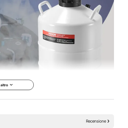
 mm / 15,1 x 15,1 x 26,4 pollici
 kg
 altro
liquido è realizzato in materiale di alluminio aeronautico ad
Recensione
ia di isolamento sotto vuoto, garantendo un ambiente a