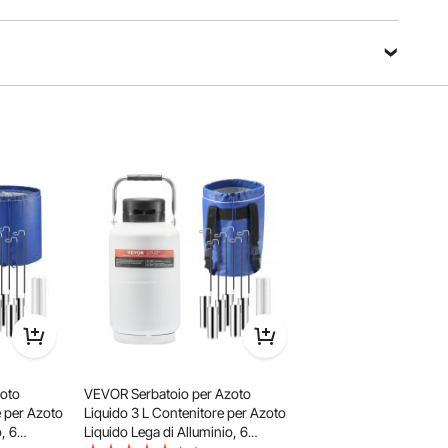
sa di lunga durata all'interno.
Fai una domanda
Ordina per：
Domande in evidenza
toi?
oto
VEVOR Serbatoio per Azoto
e per Azoto
Liquido 3 L Contenitore per Azoto
, 6
Liquido Lega di Alluminio, 6