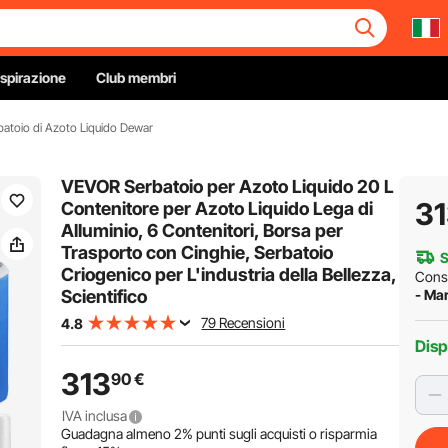
Ispirazione
Club membri
batoio di Azoto Liquido Dewar
VEVOR Serbatoio per Azoto Liquido 20 L
3
Contenitore per Azoto Liquido Lega di
Alluminio, 6 Contenitori, Borsa per
Trasporto con Cinghie, Serbatoio
S
Criogenico per L'industria della Bellezza,
Cons
Scientifico
- Mar
79 Recensioni
4.8
Disp
313
90
€
IVA inclusa
Guadagna almeno
2%
punti sugli acquisti o risparmia