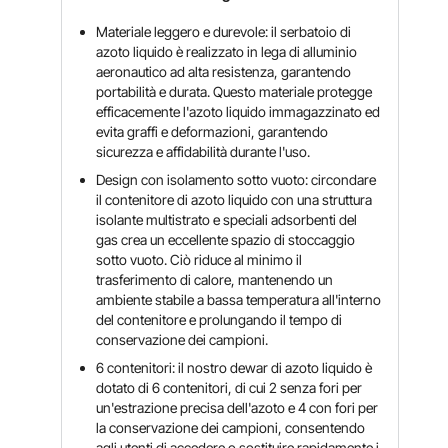
Materiale leggero e durevole: il serbatoio di
azoto liquido è realizzato in lega di alluminio
aeronautico ad alta resistenza, garantendo
portabilità e durata. Questo materiale protegge
efficacemente l'azoto liquido immagazzinato ed
evita graffi e deformazioni, garantendo
sicurezza e affidabilità durante l'uso.
Design con isolamento sotto vuoto: circondare
il contenitore di azoto liquido con una struttura
isolante multistrato e speciali adsorbenti del
gas crea un eccellente spazio di stoccaggio
sotto vuoto. Ciò riduce al minimo il
trasferimento di calore, mantenendo un
ambiente stabile a bassa temperatura all'interno
del contenitore e prolungando il tempo di
conservazione dei campioni.
6 contenitori: il nostro dewar di azoto liquido è
dotato di 6 contenitori, di cui 2 senza fori per
un'estrazione precisa dell'azoto e 4 con fori per
la conservazione dei campioni, consentendo
agli utenti di accedere o sostituire rapidamente i