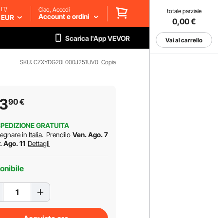
IT/
Ciao, Accedi
totale parziale
Account e ordini
EUR
0,00
€
Scarica l'App VEVOR
Vai al carrello
SKU: CZXYDG20L000J251UV0
Copia
13
90
€
PEDIZIONE GRATUITA
egnare in
Italia
.
Prendilo
Ven. Ago. 7
. Ago. 11
Dettagli
onibile