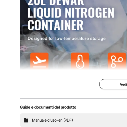
Dimensioni del prodotto
384 x 384 x 670
Peso netto
21,8 libbre/9,9
Vedi
Guide e documenti del prodotto
Realizzato con precisione, il nostro serbatoio di azoto 
Manuale d'uso-en (PDF)
alta resistenza, combinato con un'avanzata tecnolog