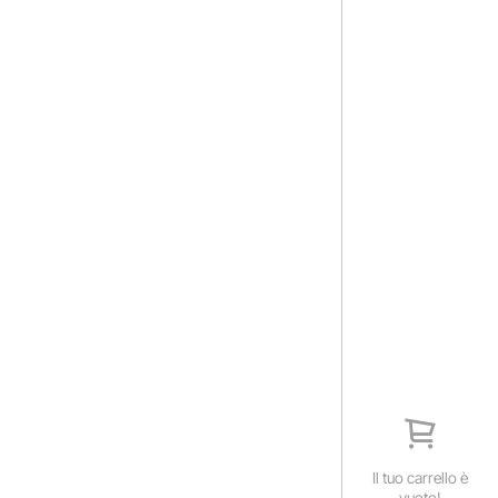
Il tuo carrello è
vuoto!