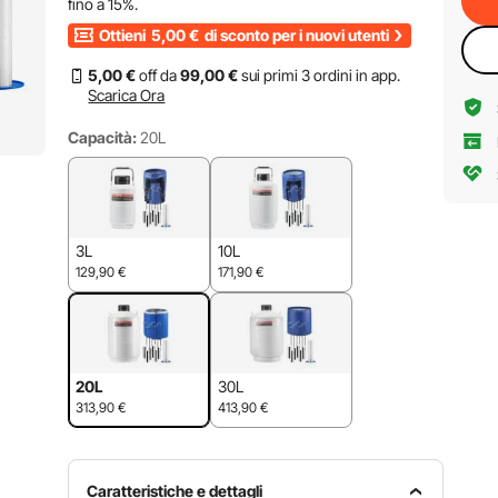
fino a
15%
.
Ottieni
5,00
€
di sconto per i nuovi utenti
5
,00
€
off da
99
,00
€
sui primi 3 ordini in app.
Scarica Ora
Capacità:
20L
3L
10L
129,90
€
171,90
€
20L
30L
313,90
€
413,90
€
Caratteristiche e dettagli