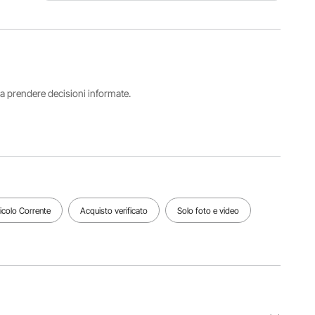
Diametro
Numero
Capacità
del foro
modello
5,28
della
articolo
galloni/20
bocca
YDS-20
litri
1,96 pollici
/ 5 cm
i a prendere decisioni informate.
Dimensioni
esterne del
Quantità
Tempo di
contenitore
contenitori
conservazione
∅15,1 x
6 pezzi (2
statica
26,4
senza fori
165~172
pollici /
e 4 con
giorni
∅38,4 x
fori)
67,0 cm
ticolo Corrente
Acquisto verificato
Solo foto e video
Vedi tutte le specifiche