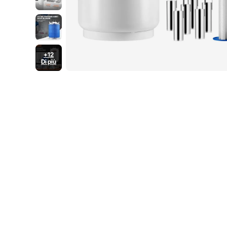
+12
Di più