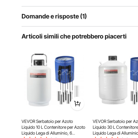
temperatura estremamente bas
Domande e risposte (1)
1
Domande
Articoli simili che potrebbero piacerti
D:
che dimensione hanno i 6 contenitori all'interno del serba
Rispondere a questa domanda
R:
È 38mm*276mm
Per vevor
su Nov 11, 2024
Utile (
0
)
VEVOR Serbatoio per Azoto
VEVOR Serbatoio per Az
Liquido 10 L Contenitore per Azoto
Liquido 30 L Contenitor
Liquido Lega di Alluminio, 6
Liquido Lega di Alluminio