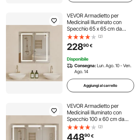
VEVOR Armadietto per
Medicinali Illuminato con
Specchio 65 x 65 cm da
Incasso o da Parete con LED
(2)
Dimmerabile a 3 Colori
228
90
€
Funzione di Memoria,
Mobiletto Porta Medicine da
Disponibile
Bagno
Consegna:
Lun. Ago. 10 - Ven.
Ago. 14
Aggiungi al carrello
VEVOR Armadietto per
Medicinali Illuminato con
Specchio 100 x 60 cm da
Incasso o da Parete con LED
(2)
Dimmerabile a 3 Colori
448
90
€
Funzione di Memoria,