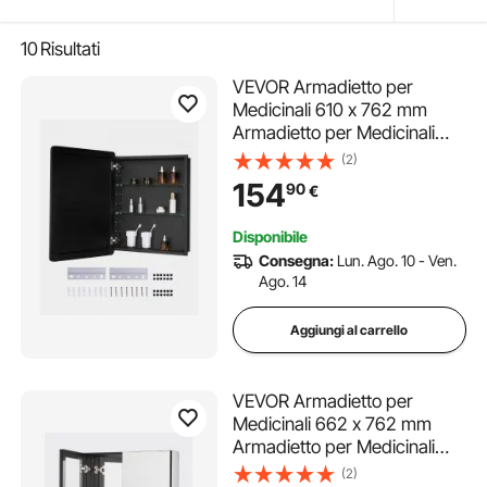
10
Risultati
VEVOR Armadietto per
Medicinali 610 x 762 mm
Armadietto per Medicinali
con Specchio per Bagno con
(2)
Anta a Specchio e Ripiani in
154
90
€
Vetro Regolabili, Installazione
a Incasso e a Parete, Telaio in
Disponibile
Alluminio
Consegna:
Lun. Ago. 10 - Ven.
Ago. 14
Aggiungi al carrello
VEVOR Armadietto per
Medicinali 662 x 762 mm
Armadietto per Medicinali
con Specchio per Bagno, 2
(2)