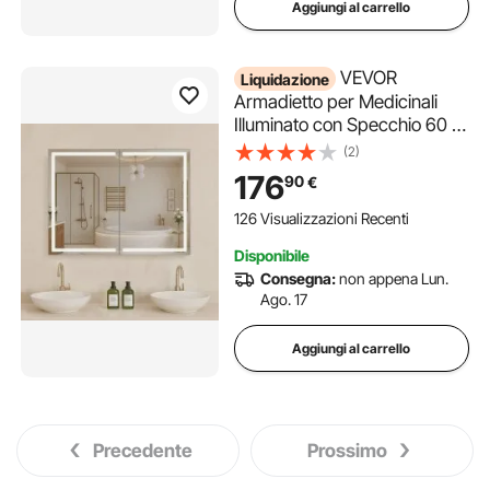
Aggiungi al carrello
VEVOR
Liquidazione
Armadietto per Medicinali
Illuminato con Specchio 60 x
80 cm da Incasso o da
(2)
Parete, Mobiletto per
176
90
€
Medicinali da Bagno con LED
Dimmerabile a 3 Colori,
126 Visualizzazioni Recenti
Funzione di Memoria, con
Disponibile
Prese USB
Consegna:
non appena Lun.
Ago. 17
Aggiungi al carrello
Precedente
Prossimo