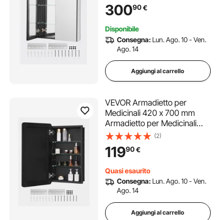
Ante a Specchio e Ripiani in
300
90
€
Vetro Regolabili, Installazione
a Incasso e a Parete, Telaio in
Disponibile
Alluminio
Consegna:
Lun. Ago. 10 - Ven.
Ago. 14
Aggiungi al carrello
VEVOR Armadietto per
Medicinali 420 x 700 mm
Armadietto per Medicinali
con Specchio, Anta a
(2)
Specchio e Ripiani in Vetro
119
90
€
Regolabili, Installazione a
Incasso e a Parete, Telaio
Quasi esaurito
Alluminio di Alta Qualità
Consegna:
Lun. Ago. 10 - Ven.
Ago. 14
Aggiungi al carrello