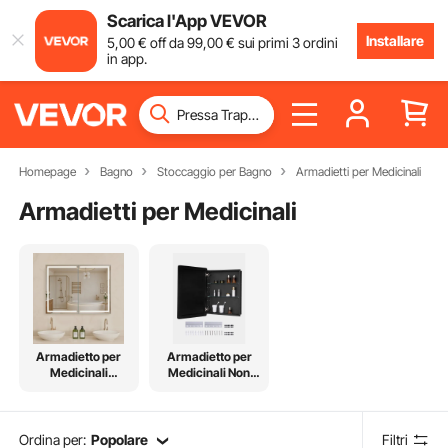
Scarica l'App VEVOR
Installare
5
,00
€
off da
99
,00
€
sui primi 3 ordini
in app.
Homepage
Bagno
Stoccaggio per Bagno
Armadietti per Medicinali
Armadietti per Medicinali
Armadietto per
Armadietto per
Medicinali
Medicinali Non
Elettrico
Elettrico
Ordina per:
Popolare
Filtri