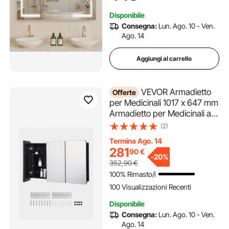
Mobiletto Porta Medicine da
Disponibile
Bagno
Consegna:
Lun. Ago. 10 - Ven.
Ago. 14
Aggiungi al carrello
VEVOR Armadietto
Offerte
per Medicinali 1017 x 647 mm
Armadietto per Medicinali a
Specchio, 3 Ante a Specchio,
(2)
Ripiani in Vetro Regolabili,
Termina Ago. 14
Installazione a Incasso e a
281
90
€
Parete, Telaio Alluminio di Alta
-
20%
352,90
€
Qualità
100% Rimasto/i
100 Visualizzazioni Recenti
Disponibile
Consegna:
Lun. Ago. 10 - Ven.
Ago. 14