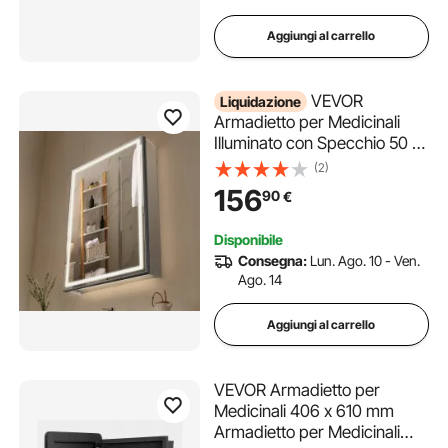
Aggiungi al carrello
VEVOR
Liquidazione
Armadietto per Medicinali
Illuminato con Specchio 50 x
70 cm da Incasso o da
(2)
Parete, Mobiletto per
156
90
€
Medicinali da Bagno con LED
Dimmerabile a 3 Colori,
Disponibile
Illuminazione Inferiore
Consegna:
Lun. Ago. 10 - Ven.
Ago. 14
Aggiungi al carrello
VEVOR Armadietto per
Medicinali 406 x 610 mm
Armadietto per Medicinali