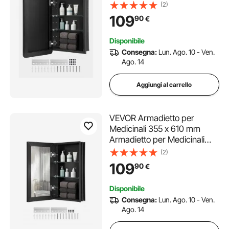
con Specchio per Bagno con
(2)
Anta a Specchio, Ripiani in
109
90
€
Vetro Regolabili, Installazione
a Incasso e a Parete, Telaio in
Disponibile
Alluminio
Consegna:
Lun. Ago. 10 - Ven.
Ago. 14
Aggiungi al carrello
VEVOR Armadietto per
Medicinali 355 x 610 mm
Armadietto per Medicinali
con Specchio per Bagno con
(2)
Anta a Specchio, Ripiani in
109
90
€
Vetro Regolabili, Installazione
a Incasso e a Parete, Telaio in
Disponibile
Alluminio
Consegna:
Lun. Ago. 10 - Ven.
Ago. 14