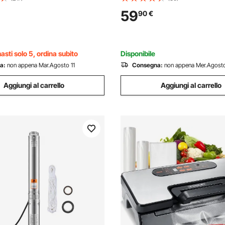
per Pozzo Profondo 230V
Autoadescante 17L / min 12V, U
59
90
€
a Max. 108m, Pompa
Camper/Barca/RV/Giardino/Ind
ile
Agricola
asti solo 5, ordina subito
Disponibile
a:
non appena Mar.Agosto 11
Consegna:
non appena Mer.Agosto
Aggiungi al carrello
Aggiungi al carrello