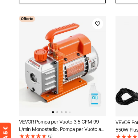
Offerte
VEVOR Pompa per Vuoto 3,5 CFM 99
VEVOR Po
L/min Monostadio, Pompa per Vuoto a
550W Flus
Palette Rotanti Monostadio HVAC per
(3)
Giardino O