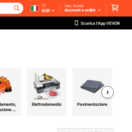
IT/
Ciao, Accedi
Account e ordini
EUR
Scarica l'App VEVOR
damento,
Elettrodomestici
Pavimentazione
Arr
azione e
p
ddamento