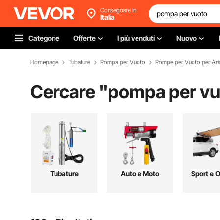
Consegnare in
Italia
Categorie
Offerte
I più venduti
Nuovo
Homepage
Tubature
Pompa per Vuoto
Pompe per Vuoto per Ari
Cercare "
pompa per vu
Tubature
Auto e Moto
Sport e 