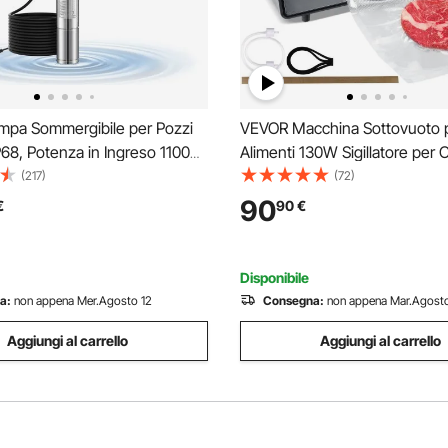
pa Sommergibile per Pozzi
VEVOR Macchina Sottovuoto 
P68, Potenza in Ingreso 1100
Alimenti 130W Sigillatore per C
Portata 100 L/min, Prevalenza
Secchi Marinatura Rotoli Inclu
(217)
(72)
 Cavo da 20 m, Pompa Acqua
Conservazione del Cibo con 
90
€
90
€
Inox per Irrigazione Industriale
Pompa a Vuoto Lunghezza 3
Sacchetto Sigillato
Disponibile
a:
non appena Mer.Agosto 12
Consegna:
non appena Mar.Agosto
Aggiungi al carrello
Aggiungi al carrello