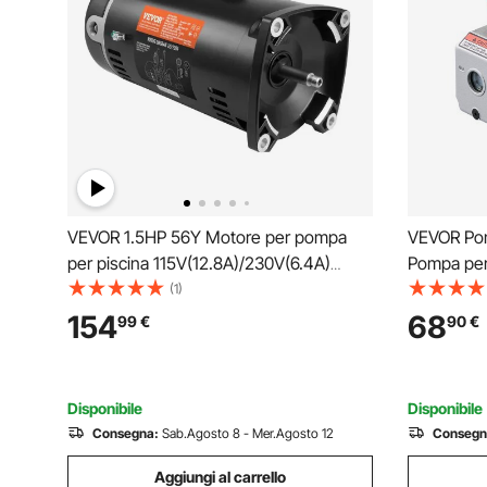
VEVOR 1.5HP 56Y Motore per pompa
VEVOR Pom
per piscina 115V(12.8A)/230V(6.4A)
Pompa per 
3450RPM Fattore di lavoro 1.1
Monostadi
(1)
Condensatore 90μF/250V Flangia
Pompa per
154
68
99
€
90
€
quadrata Motore sostitutivo rotante in
Contenito
senso antiorario per piscine
Aria Condi
Disponibile
Disponibile
Consegna:
Sab.Agosto 8 - Mer.Agosto 12
Consegn
Aggiungi al carrello