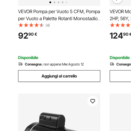
VEVOR Pompa per Vuoto 5 CFM, Pompa
VEVOR Mot
per Vuoto a Palette Rotanti Monostadio
2HP, 56Y,
HVAC per Sistemi Kit Pompa per Vuoto
Fattore di
(4)
AC per Auto con Contenitore per Olio
50μF/250V
92
124
90
€
90
per Manutenzione Aria Condizionata da
Flangia Q
Veicoli
per Pompe
Disponibile
Disponibile
Consegna:
non appena Mer.Agosto 12
Consegn
Aggiungi al carrello