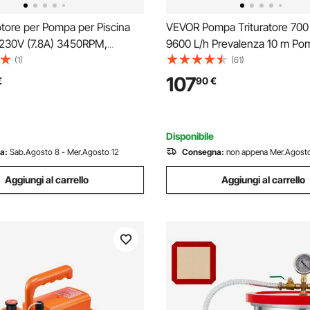
ore per Pompa per Piscina
VEVOR Pompa Trituratore 700
 230V (7.8A) 3450RPM,
9600 L/h Prevalenza 10 m Po
 Lavoro 1.3, Condensatore da
Raccolta Fognature con Macer
(1)
(61)
, Motore di Ricambio con
Ingressi Acqua per Cantina, 
107
€
90
€
uadrata con Rotazione CCW
per Smaltimento delle Acque 
 da Piscina
della Vasca da Bagno
Disponibile
a:
Sab.Agosto 8 - Mer.Agosto 12
Consegna:
non appena Mer.Agosto
Aggiungi al carrello
Aggiungi al carrello