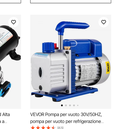
 Alta
VEVOR Pompa per vuoto 30V/50HZ,
 a
pompa per vuoto per refrigerazione
tore
3CFM 1/4HP, 85L/min per Aria
(63)