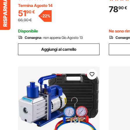
Sistema R134a R22 R410a, Motore a 4
Termina Agosto 14
Sommersa 
78
90
€
51
90
€
Poli per Manutenzione di Aria
Prevalenz
-
22
%
Condizionata Auto
Sommergib
66,90
€
Disponibile
Ne sono rim
Consegna:
non appena Gio.Agosto 13
Consegn
Aggiungi al carrello