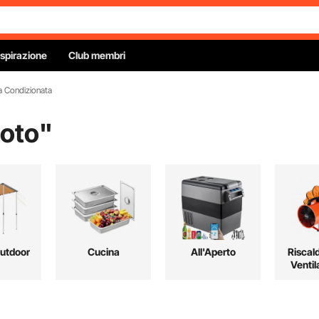
Ispirazione
Club membri
a Condizionata
oto
"
Outdoor
Cucina
All'Aperto
Riscal
Ventil
Raffre