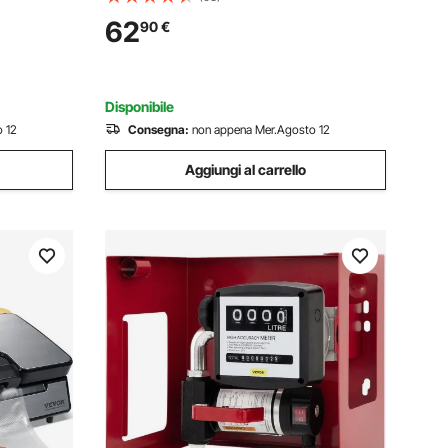
tilizzo
condizionata Pompa per vuoto ad aria
62
90
€
ustria
elettrica per auto Sistemi di
refrigerazione
Disponibile
 12
Consegna:
non appena Mer.Agosto 12
Aggiungi al carrello