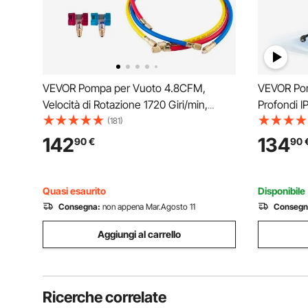
VEVOR Pompa per Vuoto 4.8CFM,
VEVOR Pom
Velocità di Rotazione 1720 Giri/min,
Profondi I
Pompa in Acciaio Inossidabile 304 8,5 kg
W, 230 V, 
(181)
per Aria Condizionata Domestica,
75 m, con
142
134
90
€
90
Manutenzione di Automobili, Industriale
in Acciaio 
Quasi esaurito
Disponibile
Consegna:
non appena Mar.Agosto 11
Consegn
Aggiungi al carrello
Ricerche correlate