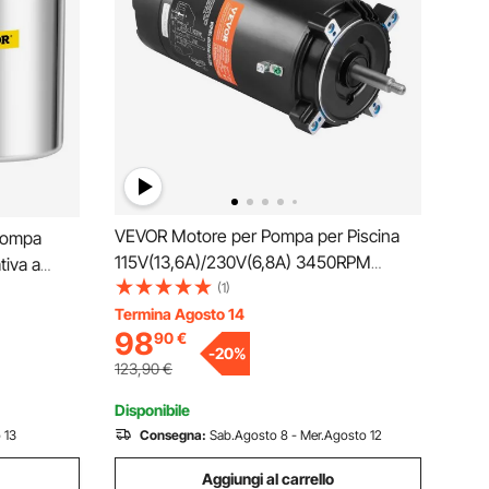
VEVOR Motore per Pompa per Piscina
Pompa
115V(13,6A)/230V(6,8A) 3450RPM
tiva a
Fattore di Lavoro 1,3, Condensatore
(1)
Set di
90μF/Flangia 250V Motore di Ricambio
Termina Agosto 14
V per
98
90
€
Rotondo Rotante in Senso Antiorario per
gasanti,
-
20
%
Piscine
123,90
€
Disponibile
 13
Consegna:
Sab.Agosto 8 - Mer.Agosto 12
Aggiungi al carrello