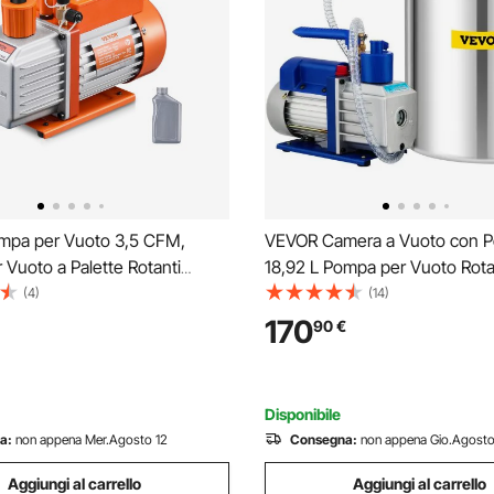
pa per Vuoto 3,5 CFM,
VEVOR Camera a Vuoto con 
Vuoto a Palette Rotanti
18,92 L Pompa per Vuoto Rota
o HVAC per Sistemi Kit
Palette Monostadio 142 L/min 
(4)
(14)
 Vuoto AC per Auto con
Utensili Pneumatici HVAC 110 
170
90
€
re per Olio per Manutenzione
Stabilizzare Legno, Siliconi De
zionata da Veicoli
Resine Epossidiche
Disponibile
a:
non appena Mer.Agosto 12
Consegna:
non appena Gio.Agosto
Aggiungi al carrello
Aggiungi al carrello