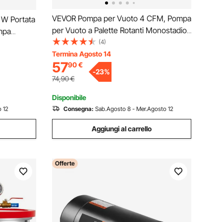
VEVOR Pompa per Vuoto 4 CFM, Pompa
 W Portata
per Vuoto a Palette Rotanti Monostadio
mpa
HVAC per Sistemi Kit Pompa per Vuoto
(4)
atore 3
AC per Auto con Contenitore per Olio
Termina Agosto 14
Macchina
57
90
€
per Manutenzione Aria Condizionata da
Reflue
-
23
%
Veicoli
74,90
€
Disponibile
 12
Consegna:
Sab.Agosto 8 - Mer.Agosto 12
Aggiungi al carrello
Offerte