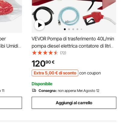
per
VEVOR Pompa di trasferimento 40L/min
ibi Umidi
pompa diesel elettrica contatore di litri
si 90 Kpa
2800rpm pompa diesel elettrica
(72)
Doppia
automatica 220V pompa olio inverso
120
90
€
0cm con
autoadescante
Extra
5
,00
€
di sconto
con coupon
Disponibile
 11
Consegna:
non appena Mer.Agosto 12
Aggiungi al carrello