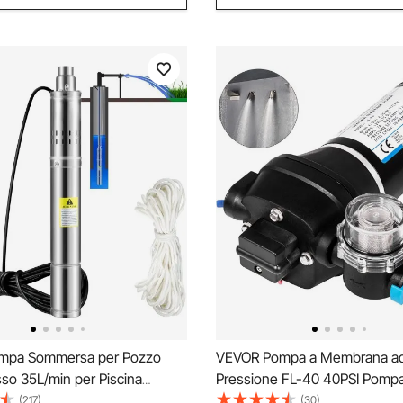
mpa Sommersa per Pozzo
VEVOR Pompa a Membrana ad
so 35L/min per Piscina
Pressione FL-40 40PSI Pompa
rto in Acciaio Inox, Pompa
Membrana per Acqua Spruzza
(217)
(30)