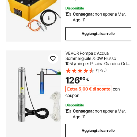
Effetto
Disponibile
Consegna:
non appena Mar.
Ago. 11
Aggiungi al carrello
VEVOR Pompa d'Acqua
Sommergibile 750W Flusso
105L/min per Piscina Giardino Orto
in Acciaio Inox, Pompa Sommersa
(1,795)
per Pozzo 230V Prevalenza Max.
126
90
€
62m, Pompa Sommersa per Pozzo
Piscina con Cavi
Extra
5
,00
€
di sconto
con
coupon
Disponibile
Consegna:
non appena Mar.
Ago. 11
Aggiungi al carrello