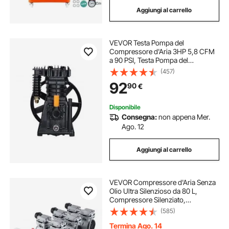
Aggiungi al carrello
VEVOR Testa Pompa del
Compressore d'Aria 3HP 5,8 CFM
a 90 PSI, Testa Pompa del
Compressore d'Aria 2 Cilindri,
(457)
Testa della Pompa Stadio Singolo
92
90
€
con Pressione max. 116 PSI, Testa
Pompa Flusso 164L/min
Disponibile
Consegna:
non appena Mer.
Ago. 12
Aggiungi al carrello
VEVOR Compressore d'Aria Senza
Olio Ultra Silenzioso da 80 L,
Compressore Silenziato,
Compressore d'Aria 2200 W,
(585)
Rumorosità meno 78 dB,
Compressore d'aria Portatile Senza
Termina Ago. 14