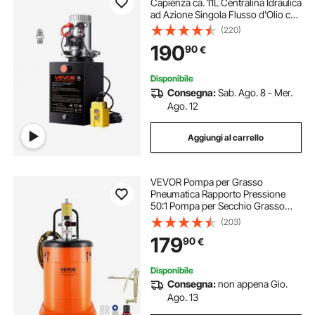
Capienza ca. 11L Centralina Idraulica
ad Azione Singola Flusso d'Olio ca.
3,44 L/min Pressione Massima di
(220)
22 MPa, Pompa per Montacarichi
190
90
€
Auto Camion Rimorchio da Garage
Disponibile
Consegna:
Sab. Ago. 8 - Mer.
Ago. 12
Aggiungi al carrello
VEVOR Pompa per Grasso
Pneumatica Rapporto Pressione
50:1 Pompa per Secchio Grasso
Pneumatica da 40 Litri Pistola per
(203)
Grasso Pompa per Grasso Portatile
179
90
€
Ruote Tubo 4m Ugello 360°
Raccordo NPT Standard
Disponibile
Consegna:
non appena Gio.
Ago. 13