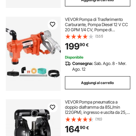
VEVOR Pompa di Trasferimento
Carburante, Pompa Diesel 12 V CC
20 GPM 1/4 CV, Pompe di
Estrazione con Ugello Manuale,
(551)
Tubo di Scarico e Tubo di
199
90
€
Aspirazione, per Benzina, Diesel,
Cherosene
Disponibile
Consegna:
Sab. Ago. 8 - Mer.
Ago. 12
Aggiungi al carrello
VEVOR Pompa pneumatica a
doppio diaframma da 85L/min
(22GPM), ingresso e uscita da 25,4
mm
(110)
164
90
€