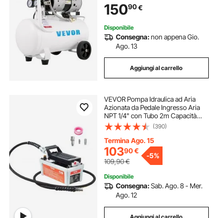
150
90
€
per Esigenze di Gonfiaggio
pompa aria pcp
pompa estrazione olio
Disponibile
Consegna:
non appena Gio.
pompa per estrazione olio
pompa per pcp
Ago. 13
Aggiungi al carrello
pompa d aria
VEVOR Pompa Idraulica ad Aria
pompa sottovuoto aria condizionata
Azionata da Pedale Ingresso Aria
NPT 1/4" con Tubo 2m Capacità
dell'Olio 1,6L, Pompa Pneumatica a
(390)
pompa pcp
Pedale Pressione Max. 10000 PSI
con Tubo 2m Capienza del
Termina Ago. 15
Serbatoio 1,6L
103
90
€
-
5%
109,90
€
Disponibile
Consegna:
Sab. Ago. 8 - Mer.
Ago. 12
Aggiungi al carrello