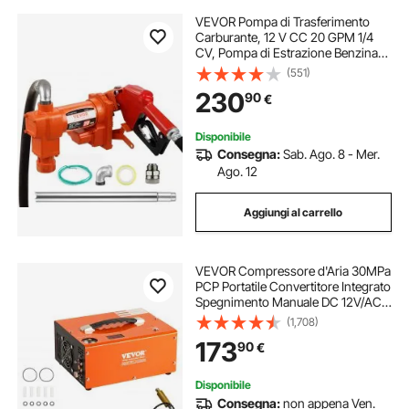
VEVOR Pompa di Trasferimento
Carburante, 12 V CC 20 GPM 1/4
CV, Pompa di Estrazione Benzina
con Ugello Tubo di Scarico Tubo di
(551)
Aspirazione, Diesel, Cherosene,
230
90
€
Miscele di Etanolo
Disponibile
Consegna:
Sab. Ago. 8 - Mer.
Ago. 12
Aggiungi al carrello
VEVOR Compressore d'Aria 30MPa
PCP Portatile Convertitore Integrato
Spegnimento Manuale DC 12V/AC
230V, Compressore d'Aria Portatile
(1,708)
ad Alta Pressione Senza Acqua
173
90
€
Senza Olio Portatile
Disponibile
Consegna:
non appena Ven.