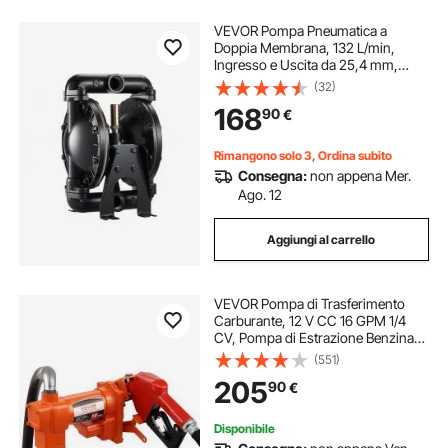
VEVOR Pompa Pneumatica a
Doppia Membrana, 132 L/min,
Ingresso e Uscita da 25,4 mm,
Pompa di Trasferimento
(32)
Pneumatica, Corpo in Lega di
168
90
€
Alluminio, Azionata ad Aria per
Diesel, Grasso
Rimangono solo 3, Ordina subito
Consegna:
non appena Mer.
Ago. 12
Aggiungi al carrello
VEVOR Pompa di Trasferimento
Carburante, 12 V CC 16 GPM 1/4
CV, Pompa di Estrazione Benzina
con Ugello Automatico, Tubo di
(551)
Scarico Aspirazione per Benzina,
205
90
€
Cherosene
Disponibile