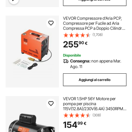
VEVOR Compressore d'Aria PCP,
Compressore per Fucile ad Aria
Compressa PCP a Doppio Cilindro
da 800 W, 30 MPa con Sistema di
(1,708)
Raffreddamento a Ventola
255
90
€
Integrato, per Bombola di Paintball
Senza Olio
Disponibile
Consegna:
non appena Mar.
Ago. 11
Aggiungi al carrello
VEVOR 1.5HP 56Y Motore per
pompa per piscina
115V(12.8A)/230V(6.4A) 3450RPM
Fattore di lavoro 1.1 Condensatore
(308)
90μF/250V Flangia quadrata
154
99
€
Motore sostitutivo rotante in senso
antiorario per piscine