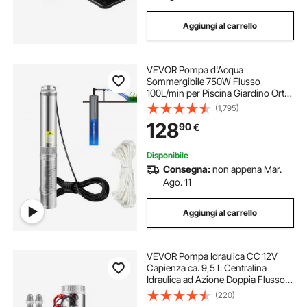
Aggiungi al carrello
VEVOR Pompa d'Acqua
Sommergibile 750W Flusso
100L/min per Piscina Giardino Orto
in Acciaio Inox, Pompa per Pozzi
(1,795)
Sommersa 230 V Prevalenza Max.
128
90
€
66m, Pompa per Pozzo Piscina in
Acciaio Inox con Cavi
Disponibile
Consegna:
non appena Mar.
Ago. 11
Aggiungi al carrello
VEVOR Pompa Idraulica CC 12V
Capienza ca. 9,5 L Centralina
Idraulica ad Azione Doppia Flusso
d'Olio ca. 3,44 L/min Pressione
(220)
Massima di 22 MPa, Pompa per