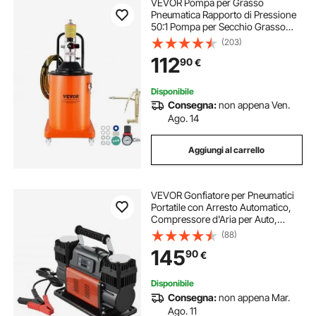
VEVOR Pompa per Grasso
Pneumatica Rapporto di Pressione
50:1 Pompa per Secchio Grasso
Pneumatica 20 Litri Pistola per
(203)
Grasso Pompa Grasso Portatile
112
90
€
Ruote Tubo da 4m Ugello a 360°
Raccordo NPT Standard
Disponibile
Consegna:
non appena Ven.
Ago. 14
Aggiungi al carrello
VEVOR Gonfiatore per Pneumatici
Portatile con Arresto Automatico,
Compressore d'Aria per Auto,
Pompa dell'Aria Fuoristrada da 12 V
(88)
con Display Digitale LCD e
145
90
€
Adattatori per Camion, SUV,
Camper
Disponibile
Consegna:
non appena Mar.
Ago. 11