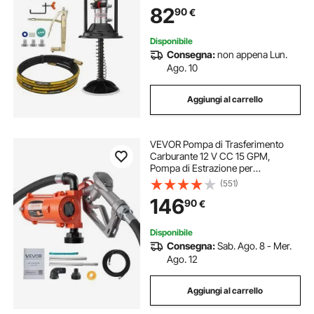
Pistola per Grasso, Kit di Pompa per
82
90
€
Lubrificazione 0,6-0,8 MPa Tappo
Avvolgitubo
Disponibile
Consegna:
non appena Lun.
Ago. 10
Aggiungi al carrello
VEVOR Pompa di Trasferimento
Carburante 12 V CC 15 GPM,
Pompa di Estrazione per
Trasferimento Diesel in Ghisa,
(551)
Ugello Manuale, Tubo di Scarico,
146
90
€
per Benzina, Diesel, Cherosene
Disponibile
Consegna:
Sab. Ago. 8 - Mer.
Ago. 12
Aggiungi al carrello