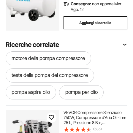
Consegna:
non appena Mer.
Ago. 12
Aggiungi al carrello
Ricerche correlate
motore della pompa compressore
testa della pompa del compressore
pompa aspira olio
pompa per olio
olio pompa
pompa aspirazione olio
VEVOR Compressore Silenzioso
750W, Compressore d'Aria Oil-free
25 L, Pressione 8 Bar,
pompa per olio cambio
pompa cambio olio
Compressore d'Aria Silenzioso
(585)
220V, Compressore Aria Portatile,