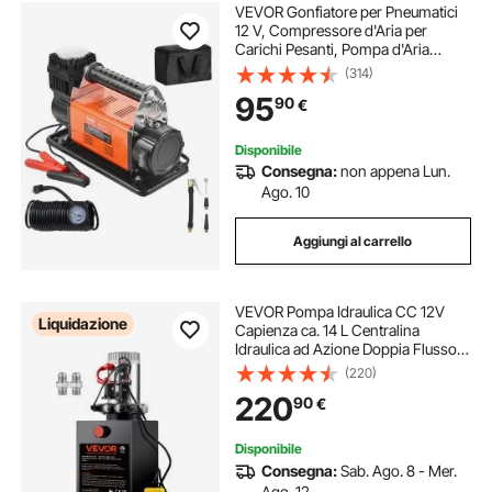
VEVOR Gonfiatore per Pneumatici
12 V, Compressore d'Aria per
Carichi Pesanti, Pompa d'Aria
Fuoristrada per Auto, SUV, Camion
(314)
con Adattatori Cavo Alimentazione
95
90
€
Tubo Aria Manometro, Borsa
Trasporto
Disponibile
Consegna:
non appena Lun.
Ago. 10
Aggiungi al carrello
VEVOR Pompa Idraulica CC 12V
Liquidazione
Capienza ca. 14 L Centralina
Idraulica ad Azione Doppia Flusso
d'Olio ca. 3,44 L/min Pressione
(220)
Massima di 22 MPa, Pompa per
220
90
€
Montacarichi Auto Camion
Rimorchio da Garage
Disponibile
Consegna:
Sab. Ago. 8 - Mer.
Ago. 12