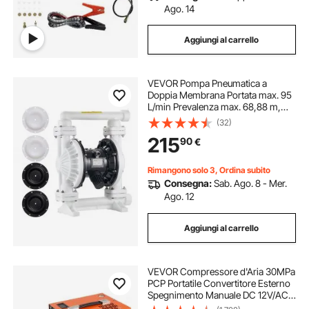
Ago. 14
Aggiungi al carrello
VEVOR Pompa Pneumatica a
Doppia Membrana Portata max. 95
L/min Prevalenza max. 68,88 m,
Pompa Pneumatica per
(32)
Trasferimento Olio max. 100 PSI,
215
90
€
Corpo in Polipropilene per Gasolio,
Cherosene
Rimangono solo 3, Ordina subito
Consegna:
Sab. Ago. 8 - Mer.
Ago. 12
Aggiungi al carrello
VEVOR Compressore d'Aria 30MPa
PCP Portatile Convertitore Esterno
Spegnimento Manuale DC 12V/AC
230V, Compressore d'Aria Portatile