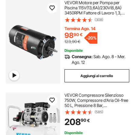
VEVOR Motore per Pompa per
Piscina 115V(13,6A)/230V(6,8A)
3450RPM Fattore di Lavoro 1,3,
Condensatore 90μF/Flangia 250V
(308)
Motore di Ricambio Rotondo
Rotante in Senso Antiorario per
Termina Ago. 14
Piscine
98
90
€
-
20%
123,90
€
Disponibile
Consegna:
Sab. Ago. 8 - Mer.
Ago. 12
Aggiungi al carrello
VEVOR Compressore Silenzioso
750W, Compressore d'Aria Oil-free
50 L, Pressione 8 Bar,
Compressore d'Aria Silenzioso
(585)
220V, Compressore Aria Portatile,
208
90
€
Rumorosità: 68 dB, per Esigenze di
Gonfiaggio
Disponibile