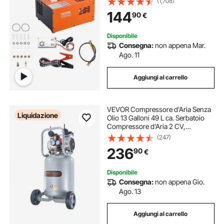
(1,708)
ad Alta Pressione Senza Acqua
144
90
€
Senza Olio per Pistola Aria
Compressa
Disponibile
Consegna:
non appena Mar.
Ago. 11
Aggiungi al carrello
VEVOR Compressore d'Aria Senza
Liquidazione
Olio 13 Galloni 49 L ca. Serbatoio
Compressore d'Aria 2 CV,
Compressore d'Aria per Gonfiaggio
(247)
Pneumatici Riparazione Auto
236
90
€
Verniciatura a Spruzzo Chiodatura
Carpenteria
Disponibile
Consegna:
non appena Gio.
Ago. 13
Aggiungi al carrello