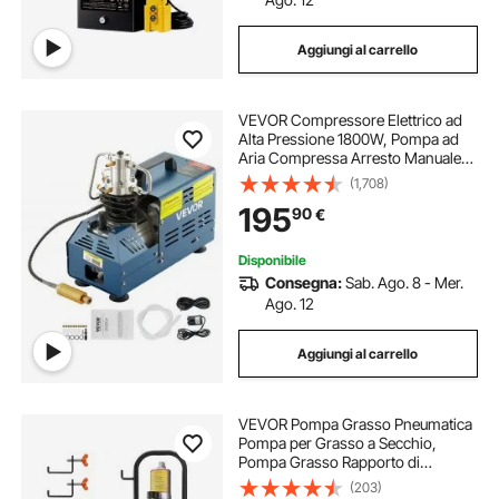
Aggiungi al carrello
VEVOR Compressore Elettrico ad
Alta Pressione 1800W, Pompa ad
Aria Compressa Arresto Manuale
4500 PSI, Adatta per Bombole
(1,708)
Subacquee, Carabine PCP,
195
90
€
Bombole di Paintball
Disponibile
Consegna:
Sab. Ago. 8 - Mer.
Ago. 12
Aggiungi al carrello
VEVOR Pompa Grasso Pneumatica
Pompa per Grasso a Secchio,
Pompa Grasso Rapporto di
Pressione 50:1 con Tubo da 4 Metri
(203)