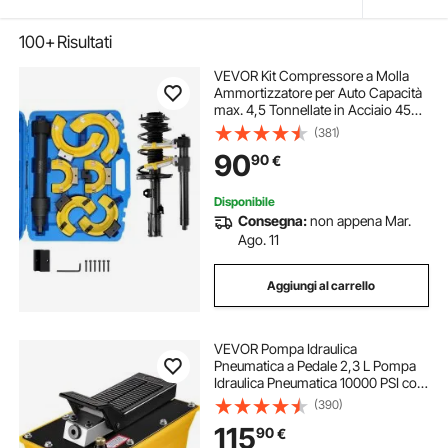
100+
Risultati
VEVOR Kit Compressore a Molla
Ammortizzatore per Auto Capacità
max. 4,5 Tonnellate in Acciaio 45#,
Kit di Compressore a Molla 3 Pezzi
(381)
Valigetta Portatile Rimozione Molle
90
90
€
di Sospensione per Auto SUV
Disponibile
Consegna:
non appena Mar.
Ago. 11
Aggiungi al carrello
VEVOR Pompa Idraulica
Pneumatica a Pedale 2,3 L Pompa
Idraulica Pneumatica 10000 PSI con
Tubo Flessibile d'Olio e Pistola a
(390)
Spruzzo, Kit di Pompa a Pedale
115
90
€
Utilizzato con Cilindri a Semplice