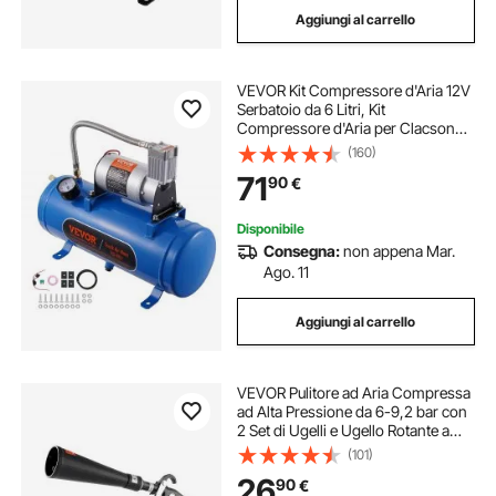
Aggiungi al carrello
VEVOR Kit Compressore d'Aria 12V
Serbatoio da 6 Litri, Kit
Compressore d'Aria per Clacson
Tromba, Pressione di Esercizio 90-
(160)
120 PSI, Sistema di Compressore
71
90
€
d'Aria Integrato per Clacson
Tromba Camion
Disponibile
Consegna:
non appena Mar.
Ago. 11
Aggiungi al carrello
VEVOR Pulitore ad Aria Compressa
ad Alta Pressione da 6-9,2 bar con
2 Set di Ugelli e Ugello Rotante a
360°, Pulitore Pulizia Tubo Rotante
(101)
in Alluminio per Compressore
26
90
€
d'Aria da 1/4 NPT