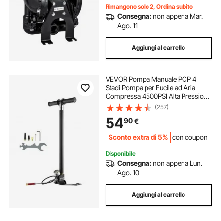
Rimangono solo 2, Ordina subito
Consegna:
non appena Mar.
Ago. 11
Aggiungi al carrello
VEVOR Pompa Manuale PCP 4
Stadi Pompa per Fucile ad Aria
Compressa 4500PSI Alta Pressione
30MPa Manometro Filtro Olio-
(257)
Umidità, Acciaio Inox per Pistole ad
54
90
€
Aria Compressa, Bombola
Subacquea, Paintball
Sconto extra di 5%
con coupon
Disponibile
Consegna:
non appena Lun.
Ago. 10
Aggiungi al carrello