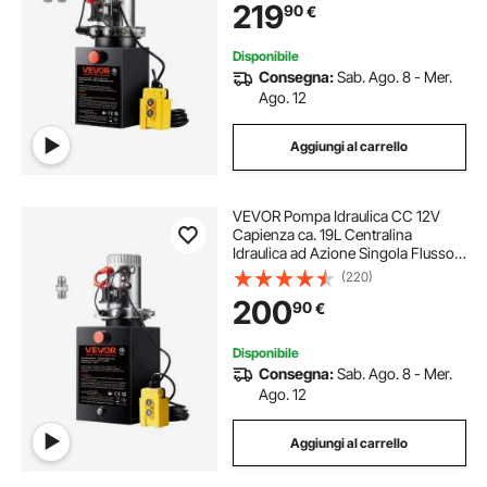
219
90
€
Montacarichi Auto Camion
Rimorchio da Garage
Disponibile
Consegna:
Sab. Ago. 8 - Mer.
Ago. 12
Aggiungi al carrello
VEVOR Pompa Idraulica CC 12V
Capienza ca. 19L Centralina
Idraulica ad Azione Singola Flusso
d'Olio ca. 3,44 L/min Pressione
(220)
Massima di 22 MPa, Pompa per
200
90
€
Montacarichi Auto Camion
Rimorchio da Garage
Disponibile
Consegna:
Sab. Ago. 8 - Mer.
Ago. 12
Aggiungi al carrello