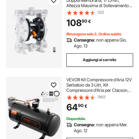
Doppia Membrana, 17 L/min,
Altezza Massima di Sollevamento
51,82 m, Pompa di Trasferimento
(32)
Pneumatica, Corpo in
108
90
€
Polipropilene, Azionata ad Aria per
Diesel, Grasso
Rimangono solo 2, Ordina subito
Consegna:
non appena Gio.
Ago. 13
Aggiungi al carrello
VEVOR Kit Compressore d'Aria 12V
Serbatoio da 3 Litri, Kit
Compressore d'Aria per Clacson
Tromba, Pressione di Esercizio 90-
(160)
120 PSI, Sistema di Compressore
64
90
€
d'Aria Integrato per Clacson
Tromba Camion
Disponibile
Consegna:
non appena Mer.
Ago. 12