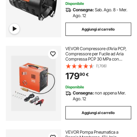
Disponibile
Consegna:
Sab. Ago. 8 - Mer.
Ago. 12
Aggiungi al carrello
VEVOR Compressore d'Aria PCP,
Compressore per Fucile ad Aria
Compressa PCP 30 MPa con
Convertitore Integrato e Sistema di
(1,708)
Raffreddamento a Ventola
179
90
€
Integrato, per Bombola di Paintball
Senza Olio
Disponibile
Consegna:
non appena Mer.
Ago. 12
Aggiungi al carrello
VEVOR Pompa Pneumatica a