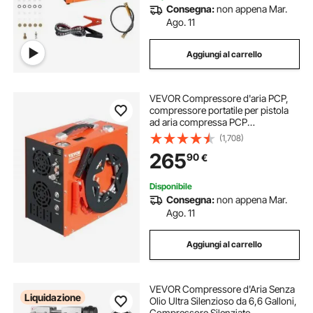
Consegna:
non appena Mar.
Ago. 11
Aggiungi al carrello
VEVOR Compressore d'aria PCP,
compressore portatile per pistola
ad aria compressa PCP
4500PSI/30Mpa, Sistema di
(1,708)
raffreddamento ad acqua e ventola
265
90
€
integrato, compressore per pistola
ad aria compressa
Disponibile
Consegna:
non appena Mar.
Ago. 11
Aggiungi al carrello
VEVOR Compressore d'Aria Senza
Liquidazione
Olio Ultra Silenzioso da 6,6 Galloni,
Compressore Silenziato,