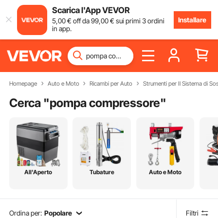
Scarica l'App VEVOR
Installare
5
,00
€
off da
99
,00
€
sui primi 3 ordini
in app.
Homepage
Auto e Moto
Ricambi per Auto
Strumenti per Il Sistema di S
Cerca "
pompa compressore
"
All'Aperto
Tubature
Auto e Moto
Ordina per:
Popolare
Filtri