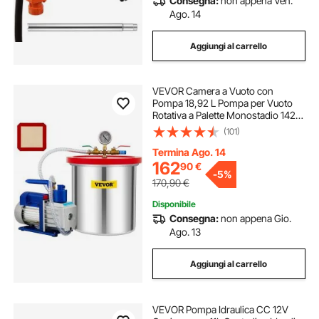
Consegna:
non appena Ven.
Ago. 14
Aggiungi al carrello
VEVOR Camera a Vuoto con
Pompa 18,92 L Pompa per Vuoto
Rotativa a Palette Monostadio 142
L/min Set di Utensili Pneumatici
(101)
HVAC 110 V per Stabilizzare Legno,
Siliconi Degasanti, Resine
Termina Ago. 14
Epossidiche
162
90
€
-
5%
170,90
€
Disponibile
Consegna:
non appena Gio.
Ago. 13
Aggiungi al carrello
VEVOR Pompa Idraulica CC 12V