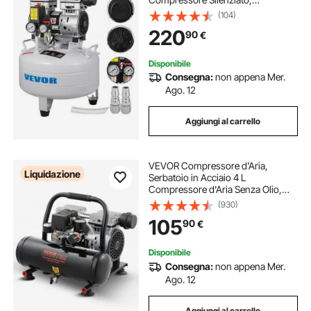
Compressore d'Aria 850 W,
(104)
Rumorosità meno 48 dB,
220
90
€
Compressore d'aria Portatile Senza
Olio Verticale
Disponibile
Consegna:
non appena Mer.
Ago. 12
Aggiungi al carrello
VEVOR Compressore d'Aria,
Liquidazione
Serbatoio in Acciaio 4 L
Compressore d'Aria Senza Olio,
Compressore Portatile Ultra
(930)
Silenzioso da 68 dB per Riparazioni
105
90
€
Auto, Gonfiaggio Pneumatici,
Verniciatura a Spruzzo
Disponibile
Consegna:
non appena Mer.
Ago. 12
Aggiungi al carrello