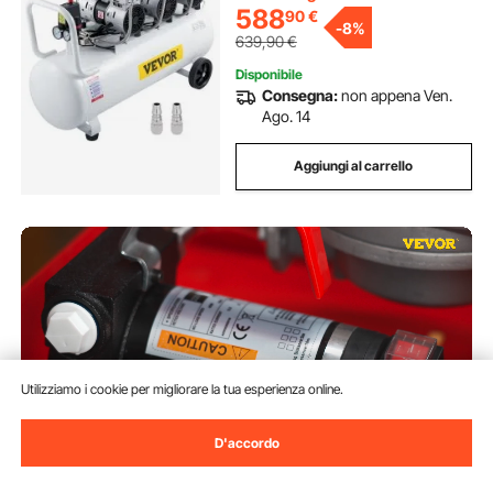
Olio
588
90
€
-
8%
639,90
€
Disponibile
Consegna:
non appena Ven.
Ago. 14
Aggiungi al carrello
Utilizziamo i cookie per migliorare la tua esperienza online.
D'accordo