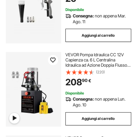
Disponibile
Consegna:
non appena Mar.
Ago. 11
Aggiungi al carrello
VEVOR Pompa Idraulica CC 12V
Capienza ca. 6 L Centralina
Idraulica ad Azione Doppia Flusso
d'Olio ca. 3,44 L/min Pressione
(220)
Massima di 22 MPa, Pompa per
208
90
€
Montacarichi Auto Camion
Rimorchio da Garage
Disponibile
Consegna:
non appena Lun.
Ago. 10
Aggiungi al carrello