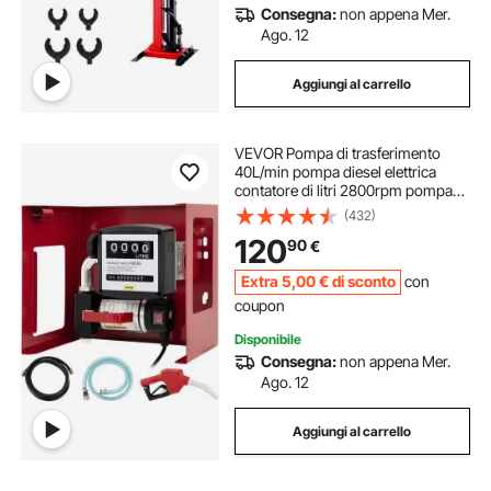
Consegna:
non appena Mer.
Ago. 12
Aggiungi al carrello
VEVOR Pompa di trasferimento
40L/min pompa diesel elettrica
contatore di litri 2800rpm pompa
diesel elettrica automatica 220V
(432)
pompa olio inverso autoadescante
120
90
€
Extra
5
,00
€
di sconto
con
coupon
Disponibile
Consegna:
non appena Mer.
Ago. 12
Aggiungi al carrello