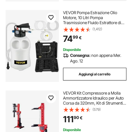
VEVOR Pompa Estrazione Olio
Motore, 10 Litri Pompa
Trasmissione Fluido Estrattore di
Olio, 10L ATF Kit Cambio Olio
(1,412)
Manuale Sistema di Riempimento
74
99
€
Pompa del Liquido Strumento con
14 Adattatori Comuni
Disponibile
Consegna:
non appena Mer.
Ago. 12
Aggiungi al carrello
VEVOR Kit Compressore a Molla
Ammortizzatore Idraulico per Auto
Corsa da 320mm, Kit di Strumenti
Compressore a Molla Cilindro
(579)
Idraulico 4,5T con Pedale per
111
90
€
Rimozione Molle di Sospensione
per Auto SUV
Disponibile