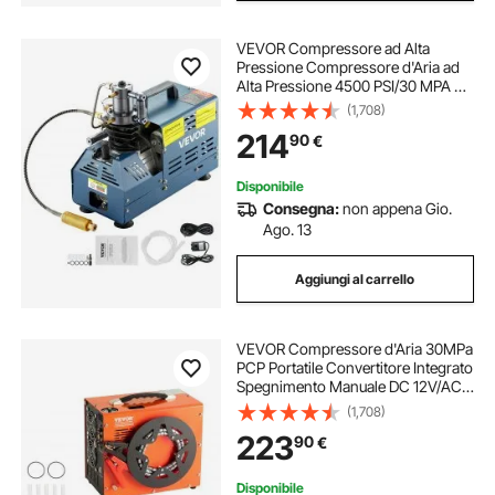
VEVOR Compressore ad Alta
Pressione Compressore d'Aria ad
Alta Pressione 4500 PSI/30 MPA da
1800 W 220 V per Carabina da
(1,708)
Paintball, PCP, Bombola da
214
90
€
Immersione con Scarico
Automatico
Disponibile
Consegna:
non appena Gio.
Ago. 13
Aggiungi al carrello
VEVOR Compressore d'Aria 30MPa
PCP Portatile Convertitore Integrato
Spegnimento Manuale DC 12V/AC
230V, Compressore d'Aria Portatile
(1,708)
ad Alta Pressione Senza Acqua
223
90
€
Senza Olio per Pistola Aria
Compressa
Disponibile