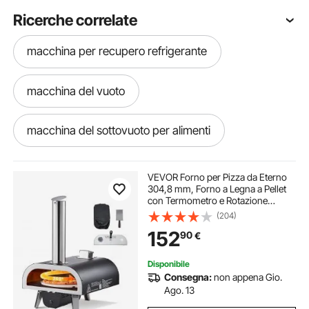
Ricerche correlate
macchina per recupero refrigerante
macchina del vuoto
macchina del sottovuoto per alimenti
macchina del gelato professionale
VEVOR Forno per Pizza da Eterno
304,8 mm, Forno a Legna a Pellet
con Termometro e Rotazione
macchina del ghiaccio per granita
Elettrica, Macchina per Pizza
(204)
Portatile per Campeggio, Pietra,
152
90
€
Borsa per il Trasporto, Pala
macchina del ghiaccio bar
Disponibile
Consegna:
non appena Gio.
tritaghiaccio macchine del ghiaccio
Ago. 13