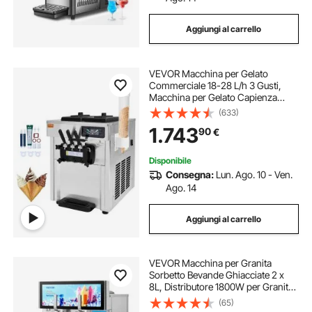
Aggiungi al carrello
VEVOR Macchina per Gelato
Commerciale 18-28 L/h 3 Gusti,
Macchina per Gelato Capienza
2x5,5 L Tramoggia, Pannello LCD,
(633)
Pulizia Automatica di
1.743
90
€
Preraffreddamento, per Yogurt
Caffè Snack Bar Ristorante
Disponibile
Consegna:
Lun. Ago. 10 - Ven.
Ago. 14
Aggiungi al carrello
VEVOR Macchina per Granita
Sorbetto Bevande Ghiacciate 2 x
8L, Distributore 1800W per Granita
Sorbetto Succhi Freschi in Acciaio
(65)
Inox 304, Macchina per Granita