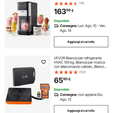
Ice Cream Yogurt a Casa Funzione
(74)
di Miscelazione, 7 Modalità, 287 x
163
99
€
168 x 385 mm, Gelatiera per Dolci
Disponibile
Consegna:
Lun. Ago. 10 - Ven.
Ago. 14
Aggiungi al carrello
VEVOR Bilancia per refrigerante
HVAC 100 kg, Bilancia per ricarica
con telecomando cablato, Bilancia
per recupero elettronico digitale ad
(123)
alta precisione 5g con custodia
65
90
€
Disponibile
Consegna:
non appena Gio.
Ago. 13
Aggiungi al carrello