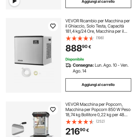
Aggiungi al carrello
VEVOR Ricambio per Macchina per
il Ghiaccio, Solo Testa, Capacità
181,4 kg/24 Ore, Macchina per il
Ghiaccio in Acciaio Inox,
(198)
Autopulente e Temporizzata, per
888
90
€
Cucina, Bar, Ristorante
Disponibile
Consegna:
Lun. Ago. 10 - Ven.
Ago. 14
Aggiungi al carrello
VEVOR Macchina per Popcorn,
Macchina per Popcorn 850 W Peso
18,74 kg Bollitore 0,22 kg per 48
Tazze per Lotto, Popcorn Macchina
(252)
Dotato di Vetro Temperato,Include 4
216
90
€
Misurini, Stile Cinema, Nero