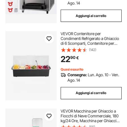
Ago. 14
Aggiungi al carrello
VEVOR Contenitore per
Condimenti Refrigerato a Ghiaccio
di 6 Scomparti, Contenitore per
Condimenti da Cucina Vassoio per
(142)
Guarnizioni Refrigerato con
22
90
€
Coperchio per Bar Ristorante
Catering
Quasi esaurito
Consegna:
Lun. Ago. 10 - Ven.
Ago. 14
Aggiungi al carrello
VEVOR Macchina per Ghiaccio a
Fiocchi di Neve Commerciale, 180
kg/24 Ore, Macchina per Ghiaccio
Tritato in Acciaio Inox, Sistema di
(55)