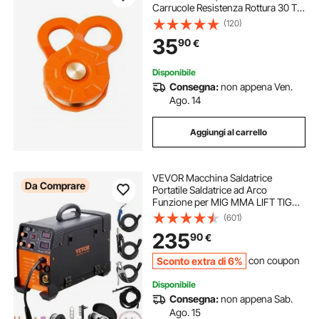
Carrucole Resistenza Rottura 30 T
con Corda 10 - 14 mmAccessorio di
(120)
Recupero Fuoristrada per Recupero
35
90
€
su Camion, Trattori, ATV e UTV
Disponibile
Consegna:
non appena Ven.
Ago. 14
Aggiungi al carrello
VEVOR Macchina Saldatrice
Da Comprare
Portatile Saldatrice ad Arco
Funzione per MIG MMA LIFT TIG
Corrente tra 50-250 A, Saldatrice
(601)
Portatile Spessore del Filo,
235
90
€
Saldatrice ad Arco Portatile 8,4kg
Sconto extra di 6%
con coupon
Disponibile
Consegna:
non appena Sab.
Ago. 15