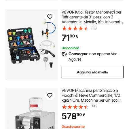
VEVOR Kit di Tester Manometri per
Refrigerante da 31 pezzi con 3
Adattatori in Metallo, Kit Universale
per Prova di Pressione del
(88)
Radiatore per Autoveicoli, con
71
90
€
Pompa di Pressione Riempitivo
Disponibile
Consegna:
non appena Ven.
Ago. 14
Aggiungi al carrello
VEVOR Macchina per Ghiaccio a
Fiocchi di Neve Commerciale, 170
kg/24 Ore, Macchina per Ghiaccio
Tritato in Acciaio Inox, Sistema di
(55)
Raffreddamento ad Aria per
578
90
€
Dissipazione Calore, per Panetteria,
Bar
Quasi esaurito