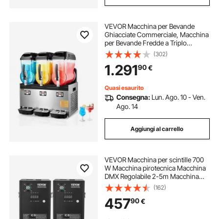
VEVOR Macchina per Bevande
Ghiacciate Commerciale, Macchina
per Bevande Fredde a Triplo
Serbatoio 12L x 3, Macchina per
(302)
Bevande Ghiacciate in Acciaio Inox,
1.291
90
€
Macchina per Bevande Smoothie
Bar Hotel
Quasi esaurito
Consegna:
Lun. Ago. 10 - Ven.
Ago. 14
Aggiungi al carrello
VEVOR Macchina per scintille 700
W Macchina pirotecnica Macchina
DMX Regolabile 2-5m Macchina
per scintille fredde 7 min per
(162)
matrimoni, spettacoli DJ, feste
457
90
€