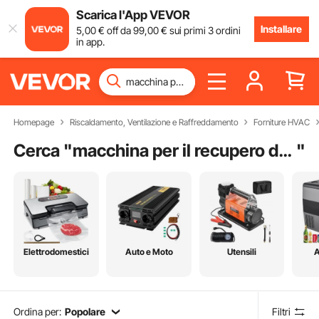
Scarica l'App VEVOR
Installare
5
,00
€
off da
99
,00
€
sui primi 3 ordini
in app.
Homepage
Riscaldamento, Ventilazione e Raffreddamento
Forniture HVAC
Cerca "
macchina per il recupero del refrigerante
"
Elettrodomestici
Auto e Moto
Utensili
A
Ordina per:
Popolare
Filtri