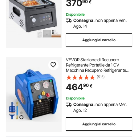
370
90
€
Sigillanti per Alimenti Umidi, Carne
Disponibile
Consegna:
non appena Ven.
Ago. 14
Aggiungi al carrello
VEVOR Stazione di Recupero
Refrigerante Portatile da 1 CV
Macchina Recupero Refrigerante
Doppio Cilindro per Sistema HVAC
(515)
per Autoveicoli Velocità 1450
464
90
€
giri/min Temperatura di Lavoro 0–
40 ℃
Disponibile
Consegna:
non appena Mer.
Ago. 12
Aggiungi al carrello