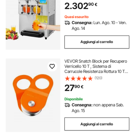
2.302
90
€
Crema Caffè Sorbetto Serbatoio
Doppio
Quasi esaurito
Consegna:
Lun. Ago. 10 - Ven.
Ago. 14
Aggiungi al carrello
VEVOR Snatch Block per Recupero
Verricello 10 T , Sistema di
Carrucole Resistenza Rottura 10 T
con Corda 10 - 14 mm Accessorio
(120)
di Recupero Fuoristrada per
27
90
€
Recupero su Camion, Trattori, ATV
e UTV
Disponibile
Consegna:
non appena Sab.
Ago. 15
Aggiungi al carrello