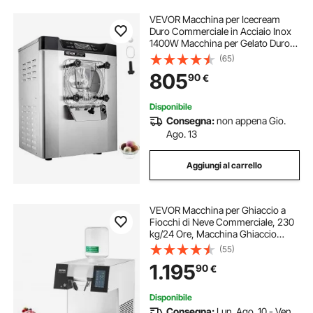
VEVOR Macchina per Icecream
Duro Commerciale in Acciaio Inox
1400W Macchina per Gelato Duro
Uso Commerciale 16-20 L/H,
(65)
Macchina per Icecream Velocità
805
90
€
3000 giri/min ca. da Ristorante
Hotel Albergo
Disponibile
Consegna:
non appena Gio.
Ago. 13
Aggiungi al carrello
VEVOR Macchina per Ghiaccio a
Fiocchi di Neve Commerciale, 230
kg/24 Ore, Macchina Ghiaccio
Tritato in Acciaio Inox, Sistema di
(55)
Raffreddamento ad Aria per
1.195
90
€
Dissipazione Calore, per Panetteria,
Bar
Disponibile
Consegna:
Lun. Ago. 10 - Ven.