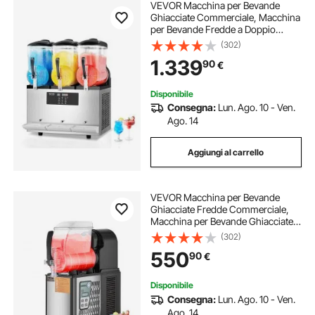
VEVOR Macchina per Bevande
Ghiacciate Commerciale, Macchina
per Bevande Fredde a Doppio
Serbatoio 3 x 12 Litri, Macchina per
(302)
Bevande Smoothie Drink in Acciaio
1.339
90
€
Inox da Bar Ristorante Hotel
Catering
Disponibile
Consegna:
Lun. Ago. 10 - Ven.
Ago. 14
Aggiungi al carrello
VEVOR Macchina per Bevande
Ghiacciate Fredde Commerciale,
Macchina per Bevande Ghiacciate
Serbatoio Singolo 4 Litri, Macchina
(302)
per Frullati in Acciaio Inox,
550
90
€
Macchina per Bevande Fredde Bar
Hotel
Disponibile
Consegna:
Lun. Ago. 10 - Ven.
Ago. 14