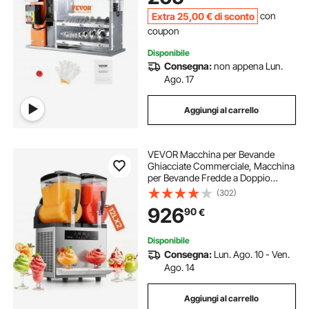
Extra
25
,00
€
di sconto
con
coupon
Disponibile
Consegna:
non appena Lun.
Ago. 17
Aggiungi al carrello
VEVOR Macchina per Bevande
Ghiacciate Commerciale, Macchina
per Bevande Fredde a Doppio
Serbatoio 2 x 12 Litri, Macchina per
(302)
Bevande Smoothie Drink in Acciaio
926
90
€
Inox da Bar Ristorante Hotel
Catering
Disponibile
Consegna:
Lun. Ago. 10 - Ven.
Ago. 14
Aggiungi al carrello