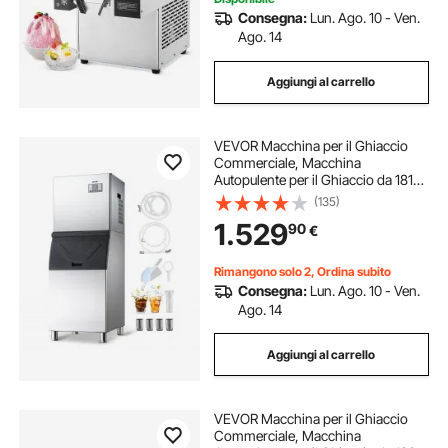
Consegna:
Lun. Ago. 10 - Ven.
Ago. 14
Aggiungi al carrello
VEVOR Macchina per il Ghiaccio
Commerciale, Macchina
Autopulente per il Ghiaccio da 181
kg 24 Ore con Contenitore di
(135)
Stoccaggio in Acciaio Inox da 136
1.529
90
€
kg, con Touchscreen per Bar,
Caffetteria
Rimangono solo 2, Ordina subito
Consegna:
Lun. Ago. 10 - Ven.
Ago. 14
Aggiungi al carrello
VEVOR Macchina per il Ghiaccio
Commerciale, Macchina