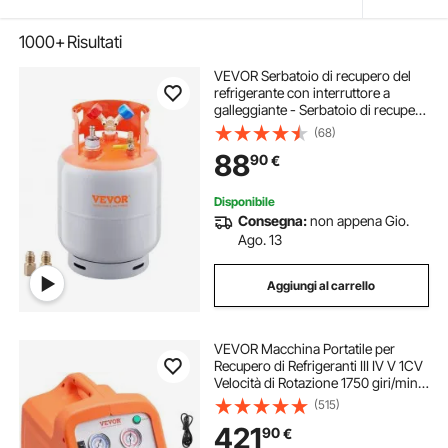
1000+
Risultati
VEVOR Serbatoio di recupero del
refrigerante con interruttore a
galleggiante - Serbatoio di recupero
CA da 30 libbre con adattatore da
(68)
¼ a ½, serbatoio di recupero
88
90
€
riutilizzabile HVAC con tracce di N₂
Disponibile
Consegna:
non appena Gio.
Ago. 13
Aggiungi al carrello
VEVOR Macchina Portatile per
Recupero di Refrigeranti III IV V 1CV
Velocità di Rotazione 1750 giri/min,
Recuperatore Cilindro Doppio per
(515)
Refrigeranti con Manometro
421
90
€
Protezione Alta Pressione 38,6 bar