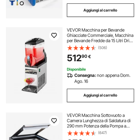
Aggiungi al carrello
VEVOR Macchina per Bevande
Ghiacciate Commerciale, Macchina
per Bevande Fredde da 15 Litri Drink
Frullati Margarita in Acciaio Inox,
(506)
Frullatore per Slush per Feste
512
90
€
Ristoranti, Caffetterie, Bar
Disponibile
Consegna:
non appena Dom.
Ago. 16
Aggiungi al carrello
VEVOR Macchina Sottovuoto a
Camera Lunghezza di Saldatura di
290 mm Potenza della Pompa a
Vuoto da 380 W, Macchina per il
(647)
Confezionamento di Sacchetti