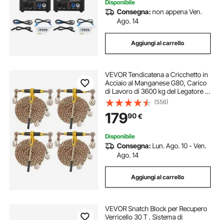
Disponibile
Consegna:
non appena Ven.
Ago. 14
Aggiungi al carrello
VEVOR Tendicatena a Cricchetto in
Acciaio al Manganese G80, Carico
di Lavoro di 3600 kg del Legatore a
Cricchetto, 4 Set di Catene e
(556)
Leganti, Legatori a Catena per il
179
90
€
Trasporto, il Disboscamento
Disponibile
Consegna:
Lun. Ago. 10 - Ven.
Ago. 14
Aggiungi al carrello
VEVOR Snatch Block per Recupero
Verricello 30 T , Sistema di