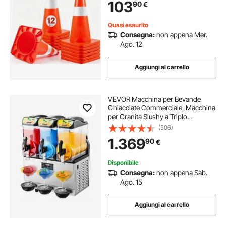
103
90
€
Stradale
Quasi esaurito
Consegna:
non appena Mer.
Ago. 12
Aggiungi al carrello
VEVOR Macchina per Bevande
Ghiacciate Commerciale, Macchina
per Granita Slushy a Triplo
Serbatoio 15 Litri x 3 per Frullati in
(506)
Acciaio Inox da Ristoranti, Bar,
1.369
90
€
Caffetterie
Disponibile
Consegna:
non appena Sab.
Ago. 15
Aggiungi al carrello