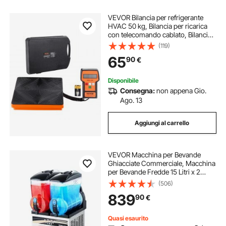
VEVOR Bilancia per refrigerante
HVAC 50 kg, Bilancia per ricarica
con telecomando cablato, Bilancia
per recupero elettronico digitale ad
(119)
alta precisione da 2 g con custodia
65
90
€
Disponibile
Consegna:
non appena Gio.
Ago. 13
Aggiungi al carrello
VEVOR Macchina per Bevande
Ghiacciate Commerciale, Macchina
per Bevande Fredde 15 Litri x 2
Drink Frullati Margarita in Acciaio
(506)
Inox, Frullatore per Slush per Feste
839
90
€
Ristoranti, Caffetterie, Bar
Quasi esaurito