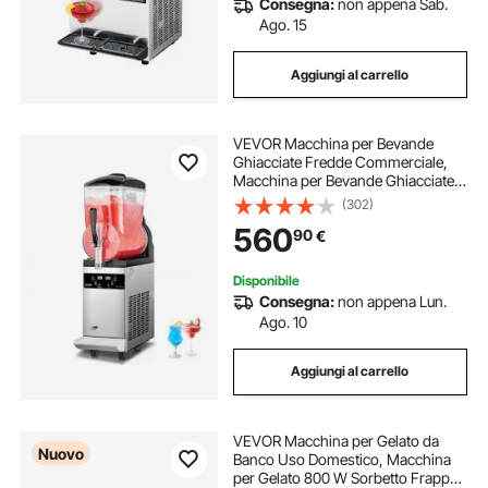
Consegna:
non appena Sab.
Ago. 15
Aggiungi al carrello
VEVOR Macchina per Bevande
Ghiacciate Fredde Commerciale,
Macchina per Bevande Ghiacciate
Serbatoio Singolo 12 Litri, Macchina
(302)
per Frullati in Acciaio Inox,
560
90
€
Macchina per Bevande Fredde Bar
Hotel
Disponibile
Consegna:
non appena Lun.
Ago. 10
Aggiungi al carrello
VEVOR Macchina per Gelato da
Nuovo
Banco Uso Domestico, Macchina
per Gelato 800 W Sorbetto Frappè