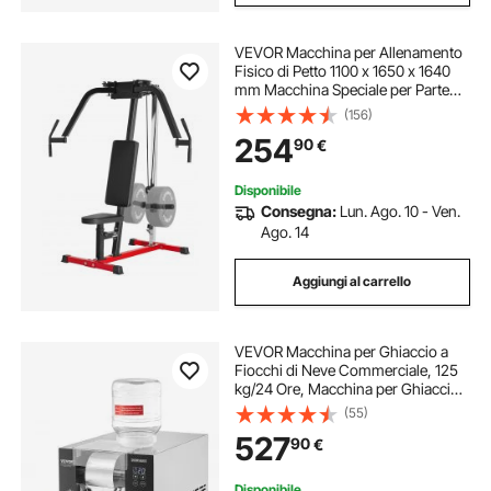
VEVOR Macchina per Allenamento
Fisico di Petto 1100 x 1650 x 1640
mm Macchina Speciale per Parte
Superiore del Corpo per Palestra
(156)
Domestica, per Allenamenti di
254
90
€
Petto, Schiena, Pettorali e Spalle
Disponibile
Consegna:
Lun. Ago. 10 - Ven.
Ago. 14
Aggiungi al carrello
VEVOR Macchina per Ghiaccio a
Fiocchi di Neve Commerciale, 125
kg/24 Ore, Macchina per Ghiaccio
Tritato in Acciaio Inox, Sistema di
(55)
Raffreddamento ad Aria per
527
90
€
Dissipazione Calore, per Panetteria,
Bar
Disponibile