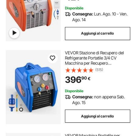
Disponibile
Consegna:
Lun. Ago. 10 - Ven.
Ago. 14
Aggiungi al carrello
VEVOR Stazione di Recupero del
Refrigerante Portatile 3/4 CV
Macchina per Recupero
Refrigerante Monocilindrico per
(515)
Impianti di Climatizzazione
396
90
€
Residenziale Auto, Velocità 1450
giri/min 0–40 ℃
Disponibile
Consegna:
non appena Sab.
Ago. 15
Aggiungi al carrello
VEVOR Macchina Portatile per