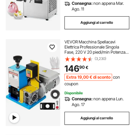
Consegna:
non appena Mar.
Ago. 11
Aggiungi al carrello
VEVOR Macchina Spellacavi
Elettrica Professionale Singola
Fase, 220 V 20 piedi/min Potenza
1/4 HP 180 W Spelacavi Portatile per
(3,230)
Il Riciclaggio del Rame per
146
90
€
Rimuovere L'Isolamento in Plastica
e Gomma.
Extra
19
,00
€
di sconto
con
coupon
Disponibile
Consegna:
non appena Lun.
Ago. 17
Aggiungi al carrello