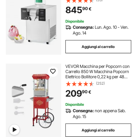
Raffreddamento ad Aria per
845
90
€
Dissipazione Calore, per Panetteria,
Bar
Disponibile
Consegna:
Lun. Ago. 10 - Ven.
Ago. 14
Aggiungi al carrello
VEVOR Macchina per Popcorn con
Carrello 850 W Macchina Popcorn
Elettrico Bollitore 0,22 kg per 48
Tazze per Lotto, Macchina per
(252)
Popcorn dotato di Vetro Temperato,
209
90
€
Include 4 Misurini, Stile Cinema
Disponibile
Consegna:
non appena Sab.
Ago. 15
Aggiungi al carrello