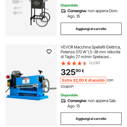
Disponibile
Consegna:
non appena Dom.
Ago. 16
Aggiungi al carrello
VEVOR Macchina Spellafili Elettrica,
Potenza 370 W 1,5-38 mm Velocità
di Taglio 27 m/min Spelacavi
Portatile per Il Riciclaggio del Rame
(3,230)
in Lega di Alluminio per Rimuovere
325
90
€
L'Isolamento in Plastica e Gomma.
Extra
32
,00
€
di sconto
con
coupon
Disponibile
Consegna:
non appena Sab.
Ago. 15
Aggiungi al carrello