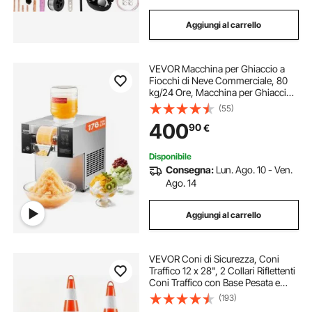
Aggiungi al carrello
VEVOR Macchina per Ghiaccio a
Fiocchi di Neve Commerciale, 80
kg/24 Ore, Macchina per Ghiaccio
Tritato in Acciaio Inox, Sistema di
(55)
Raffreddamento ad Aria per
400
90
€
Dissipazione Calore, per Panetteria,
Bar
Disponibile
Consegna:
Lun. Ago. 10 - Ven.
Ago. 14
Aggiungi al carrello
VEVOR Coni di Sicurezza, Coni
Traffico 12 x 28", 2 Collari Riflettenti
Coni Traffico con Base Pesata e
Anello Manuale Utilizzati per il
(193)
Controllo del Traffico, Parcheggio