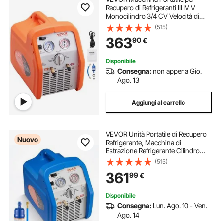
Recupero di Refrigeranti III IV V
Monocilindro 3/4 CV Velocità di
Rotazione 1450 giri/min,
(515)
Recuperatore per Refrigeranti con
363
90
€
Manometro Protezione Alta
Pressione 38,6 bar
Disponibile
Consegna:
non appena Gio.
Ago. 13
Aggiungi al carrello
VEVOR Unità Portatile di Recupero
Nuovo
Refrigerante, Macchina di
Estrazione Refrigerante Cilindro
Singolo 0,75 CV per Liquidi Gassosi
(515)
1450 giri/min, Sistema di
361
99
€
Climatizzazione HVAC
Automobilistici
Disponibile
Consegna:
Lun. Ago. 10 - Ven.
Ago. 14