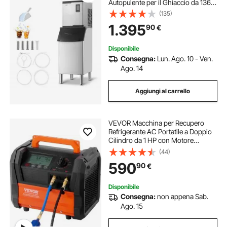
Autopulente per il Ghiaccio da 136
kg 24 Ore con Contenitore di
(135)
Stoccaggio in Acciaio Inox da 136
1.395
90
€
kg, con Touchscreen per Bar,
Caffetteria
Disponibile
Consegna:
Lun. Ago. 10 - Ven.
Ago. 14
Aggiungi al carrello
VEVOR Macchina per Recupero
Refrigerante AC Portatile a Doppio
Cilindro da 1 HP con Motore
Brushless da 3000 Giri/min,
(44)
Strumento per Riciclaggio del
590
90
€
Refrigerante Freon per Autoveicoli
HVAC Domestico
Disponibile
Consegna:
non appena Sab.
Ago. 15