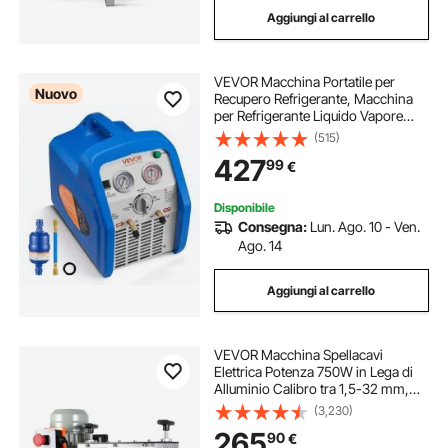
Aggiungi al carrello
macchina del ghiaccio macchine del ghiaccio
VEVOR Macchina Portatile per
macchine del gelato
Nuovo
Recupero Refrigerante, Macchina
per Refrigerante Liquido Vapore
Clindro Doppio 1 CV Unità per
(515)
macchina del ghiaccio e tritaghiaccio
HVAC per Climatizzazione
427
99
€
Automobilistica e Domestica, 1450
giri/min
macchine del ghiaccio per bar
Disponibile
Consegna:
Lun. Ago. 10 - Ven.
Ago. 14
migliore macchina del ghiaccio
Aggiungi al carrello
macchina del ghiaccio
VEVOR Macchina Spellacavi
macchina del gelato
macchine del ghiaccio
Elettrica Potenza 750W in Lega di
Alluminio Calibro tra 1,5-32 mm,
Macchinetta Spellafili Elettrica per
(3,230)
Cablaggio Cavi Elettrici 48 x 30 x
265
90
€
38cm, Macchina Elettrica Spellacavi