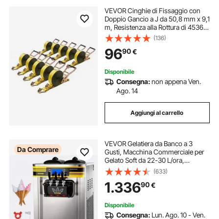
VEVOR Cinghie di Fissaggio con
Doppio Gancio a J da 50,8 mm x 9,1
m, Resistenza alla Rottura di 4536
kg, Borsa per il Trasporto, per
(136)
Traslochi, Rimorchi, Motociclette,
96
90
€
Kayak, Tetto, Confezione da 10
Disponibile
Consegna:
non appena Ven.
Ago. 14
Aggiungi al carrello
VEVOR Gelatiera da Banco a 3
Da Comprare
Gusti, Macchina Commerciale per
Gelato Soft da 22-30 L/ora,
Gelatiera con Accessori Completi,
(633)
Utilizzo per Gelato Soft
1.336
90
€
Disponibile
Consegna:
Lun. Ago. 10 - Ven.