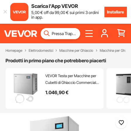
Scarica l'App VEVOR
Installare
5
,00
€
off da
99
,00
€
sui primi 3 ordini
in app.
Homepage
Elettrodomestici
Macchine per Ghiaccio
Macchina per Ghiaccio
Prodotti in primo piano che potrebbero piacerti
VEVOR Testa per Macchine per
Cubetti di Ghiaccio Commerciali,
in Acciaio Inox da 204 kg con
1.046
,90
€
Pannello di Controllo Intelligente,
Autopulente, Spessore
Regolabile, per Ristoranti, Bar,
Solo Testa