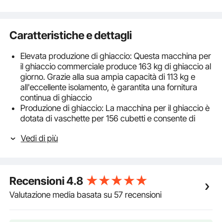
Caratteristiche e dettagli
Elevata produzione di ghiaccio: Questa macchina per
il ghiaccio commerciale produce 163 kg di ghiaccio al
giorno. Grazie alla sua ampia capacità di 113 kg e
all'eccellente isolamento, è garantita una fornitura
continua di ghiaccio
Produzione di ghiaccio: La macchina per il ghiaccio è
dotata di vaschette per 156 cubetti e consente di
regolare lo spessore del ghiaccio modificando il
Vedi di più
tempo di produzione. Il potente compressore
produce cubetti di ghiaccio in 12-15 minuti
Pulizia facile: La macchina per il ghiaccio
commerciale è dotata di una funzione di autopulizia
Recensioni
4.8
con un solo pulsante, che garantisce una produzione
di ghiaccio pulita e igienica e la pulizia dei cubetti di
Valutazione media basata su 57 recensioni
ghiaccio.
Eccellente isolamento: Questa macchina per il