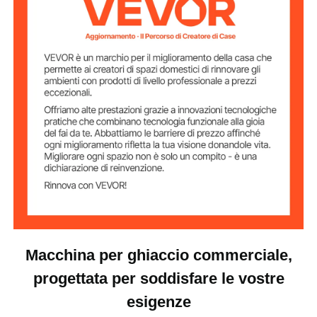
kg/giorno)
ghiaccio
Materiale
acciaio inossidabile
principale
147,71 libbre / 67 kg
Peso netto
Dimensioni della
22,05 x 18,11 x 21,26 pollici /
testa della
macchina per il
560 x 460 x 540 mm
ghiaccio
Dimensioni del
28,74 x 22,05 x 39,37 pollici
contenitore del
/ 730 x 560 x 1000 mm
ghiaccio
Macchina per ghiaccio commerciale,
progettata per soddisfare le vostre
esigenze