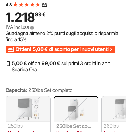
per Cubetti di Ghiaccio Autopulente Schermo a Tocco
56
4.8
Capienza 113kg, Bar Ristorante Hotel
1.218
99
€
IVA inclusa
Guadagna almeno
2%
punti sugli acquisti o risparmia
fino a
15%
.
Ottieni
5,00
€
di sconto per i nuovi utenti
5
,00
€
off da
99
,00
€
sui primi 3 ordini in app.
Scarica Ora
Capacità:
250lbs Set completo
250lbs
260lbs
250lbs Set comp
leto