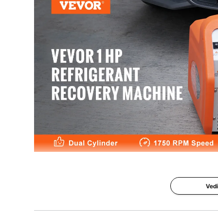
Tasso massimo di recupero del liquido
3,49kg/min
Interfaccia ingresso aria
1/4" SAE
Interfaccia di scarico
1/4" SAE
Temperatura di esercizio
0-40 ℃
La macchina di recupero a doppio cilindro 1CV, capace d
riciclare in modo sicuro anche i 
Vedi