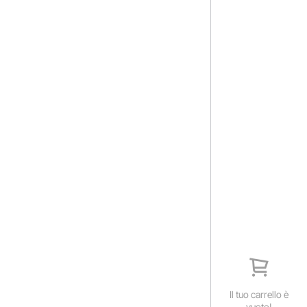
Il tuo carrello è
vuoto!