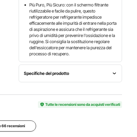
Più Puro, Più Sicuro: con il schermo filtrante
riutilizzabile e facile da pulire, questo
refrigeratore per refrigerante impedisce
efficacemente alle impurità di entrare nella porta
di aspirazione e assicura che il refrigerante sia
privo di umidità per prevenire l'ossidazione e la
ruggine. Si consiglia la sostituzione regolare
dell'essiccatore per mantenere la purezza del
processo di recupero.
Specifiche del prodotto
Dimensioni
del
Peso
Potenza
prodotto
netto
1 CV
40 x 25 x
Tutte le recensioni sono da acquisti verificati
14 kg
36 cm
Velocità
le 66 recensioni
Voltaggio
Protezione
di
220V-
ad alta
rotazione