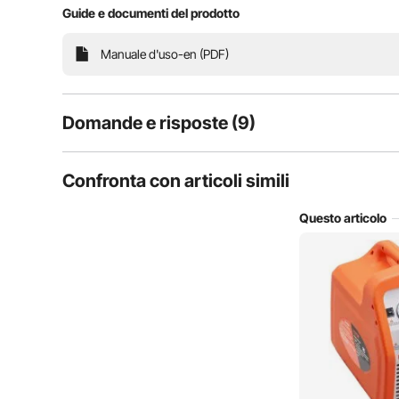
Guide e documenti del prodotto
Manuale d'uso-en (PDF)
Domande e risposte (9)
9
Domande
Confronta con articoli simili
Questo articolo
È molto adatto per la sostituzione e il recupero del refri
si adatta a una varietà di refrigerant
D:
Salve, la macchina recupera sia gas che olio, giusto? Nel 
l'olio?
Rispondere a questa domanda
R:
La macchina di riciclaggio può riciclare solo il refrigerante ne
aria condizionata e ancora meno la benzina. La benzina e i s
interferiscono tra loro, quindi non verrà aggiunto.
Per vevor
su Mar 17, 2025
Utile (
1
)