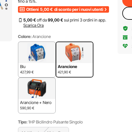
fino a
15%
.
Ottieni
5,00
€
di sconto per i nuovi utenti
5
,00
€
off da
99
,00
€
sui primi 3 ordini in app.
Scarica Ora
Colore:
Arancione
Blu
Arancione
427,99
€
421,90
€
Arancione + Nero
590,90
€
Tipo:
1HP Bicilindro Pulsante Singolo