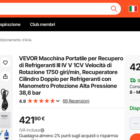
Ispirazione
Club membri
dizionamento d'Aria
VEVOR Macchina Portatile per Recupero
42
di Refrigeranti III IV V 1CV Velocità di
Rotazione 1750 giri/min, Recuperatore
Cilindro Doppio per Refrigeranti con
S
Manometro Protezione Alta Pressione
Cons
38,6 bar
8 - M
66 Recensioni
4.9
Disp
421
90
€
IVA inclusa
Guadagna almeno
2%
punti sugli acquisti o risparmia