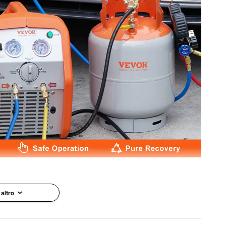
i recuperare i refrigeranti convenzionali Ⅲ, Ⅳ, Ⅴ. Possibile
due refrigeranti infiammabili R32 R22.
 altro