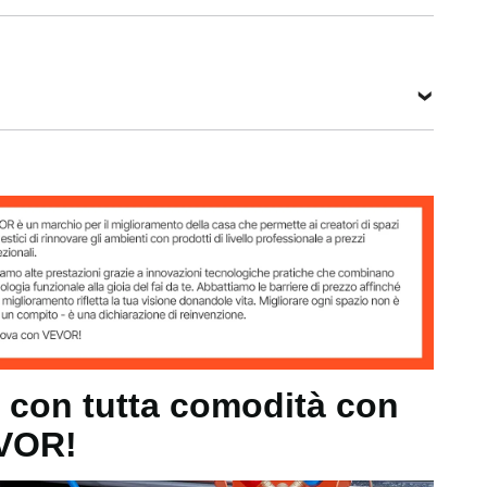
240V,
pressione
1750
50Hz
38,6 bar
giri/min
Vedi tutte le specifiche
cm
0Hz
i con tutta comodità con
VOR!