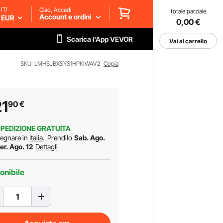
IT/
Ciao, Accedi
totale parziale
Account e ordini
EUR
0,00
€
Scarica l'App VEVOR
Vai al carrello
SKU: LMHSJBXSYS1HPKIWAV2
Copia
1
90
€
PEDIZIONE GRATUITA
egnare in
Italia
.
Prendilo
Sab. Ago.
er. Ago. 12
Dettagli
onibile