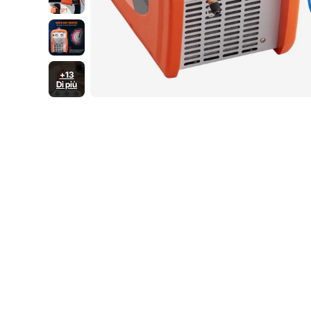
+13
Di più