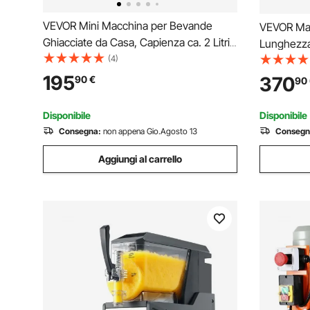
VEVOR Mini Macchina per Bevande
VEVOR Mac
Ghiacciate da Casa, Capienza ca. 2 Litri,
Lunghezza
Macchina per Frullato Slush Senza
(4)
Potenza d
Ghiaccio con Funzione Autopulizia,
Macchina 
195
370
90
€
90
Bevande Fredde, 6 Programmi
Sacchetti S
Preimpostati, Uso Domestico
Carne
Disponibile
Disponibile
Consegna:
non appena Gio.Agosto 13
Consegn
Aggiungi al carrello