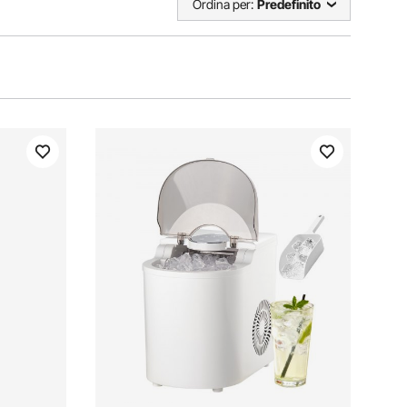
Ordina per:
Predefinito