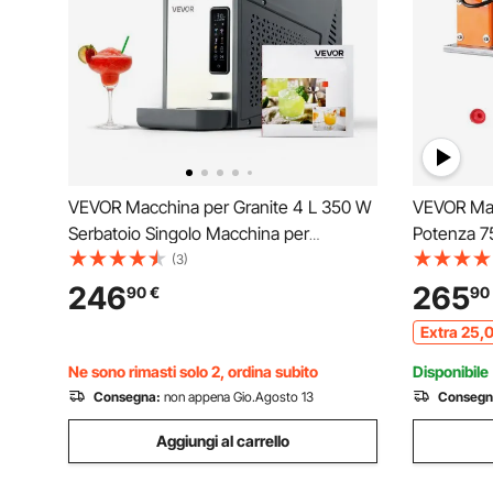
VEVOR Macchina per Granite 4 L 350 W
VEVOR Macc
Serbatoio Singolo Macchina per
Potenza 75
Bevande Ghiacciate Succo Fredde
Calibro tr
(3)
Cocktail, Funzione Autopulente per
Spellafili 
246
265
90
€
90
Preparazione Frappé, Milkshake, Frullati
Elettrici 
Extra
25
,
Elettrica S
Ne sono rimasti solo 2, ordina subito
Disponibile
Consegna:
non appena Gio.Agosto 13
Consegn
Aggiungi al carrello