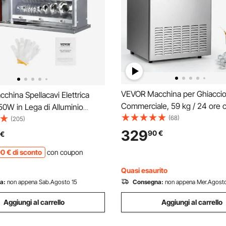
VEVOR Macchina per Ghiacci
hina Spellacavi Elettrica
Commerciale, 59 kg / 24 ore 
0W in Lega di Alluminio
Capacità di Stoccaggio 8,6-15
(68)
a 1,5-32 mm, Macchinetta
(205)
Cubetti per Ciclo, Macchina p
Elettrica per Cablaggio Cavi
329
90
€
€
Sottobanco in Acciaio Inox co
48 x 30 x 38cm, Macchina
00
€
di sconto
con coupon
LED, Autopulente, Bar
pellacavi
Quasi esaurito
a:
non appena Sab.Agosto 15
Consegna:
non appena Mer.Agosto
Aggiungi al carrello
Aggiungi al carrello