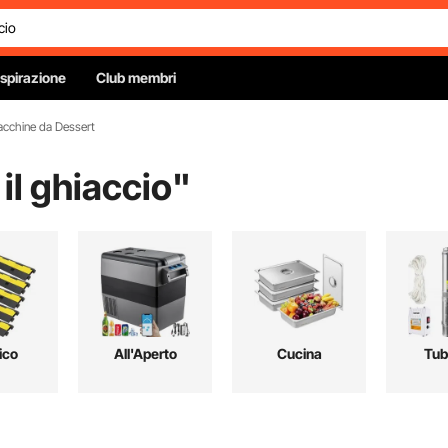
Ispirazione
Club membri
cchine da Dessert
il ghiaccio
"
ico
All'Aperto
Cucina
Tub