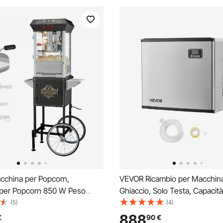
china per Popcorn,
VEVOR Ricambio per Macchina 
per Popcorn 850 W Peso
Ghiaccio, Solo Testa, Capacità
ollitore 0,22 kg per 48 Tazze
kg/24 Ore, Macchina per il Ghi
(5)
(4)
 Popcorn Macchina Dotato di
Acciaio Inox, Autopulente e
888
€
90
€