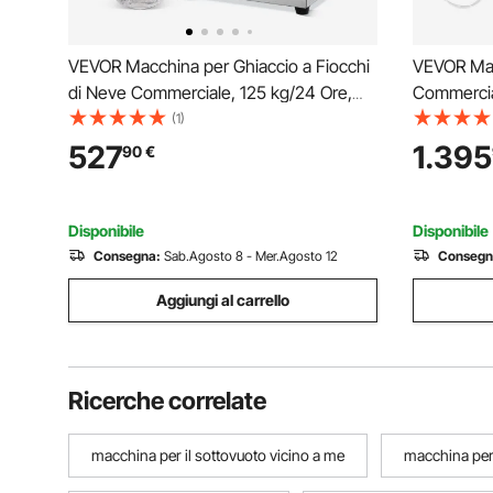
VEVOR Macchina per Ghiaccio a Fiocchi
VEVOR Macc
di Neve Commerciale, 125 kg/24 Ore,
Commercia
Macchina per Ghiaccio Tritato in Acciaio
per il Ghi
(1)
Inox, Sistema di Raffreddamento ad Aria
Contenitor
527
1.395
90
€
per Dissipazione Calore, per Panetteria,
Inox da 1
Bar
Bar, Caffet
Disponibile
Disponibile
Consegna:
Sab.Agosto 8 - Mer.Agosto 12
Consegn
Aggiungi al carrello
Ricerche correlate
macchina per il sottovuoto vicino a me
macchina per 