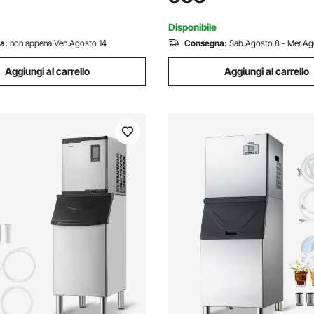
erato,Include 4 Misurini, Stile
Temporizzata, per Cucina, Bar
ero
Ristorante
Disponibile
a:
non appena Ven.Agosto 14
Consegna:
Sab.Agosto 8 - Mer.Ag
Aggiungi al carrello
Aggiungi al carrello