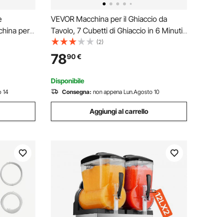
e
VEVOR Macchina per il Ghiaccio da
china per
Tavolo, 7 Cubetti di Ghiaccio in 6 Minuti,
k Frullati
11,8 kg al Giorno, Macchina Autopulente
(2)
latore per
con Paletta, con 2 Dimensioni Raccolto
78
90
€
fetterie,
per Casa, Cucina, Ufficio, Bar, Feste
Disponibile
 14
Consegna:
non appena Lun.Agosto 10
Aggiungi al carrello