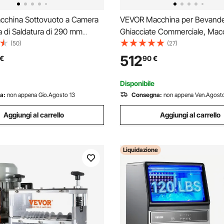
china Sottovuoto a Camera
VEVOR Macchina per Bevand
 di Saldatura di 290 mm
Ghiacciate Commerciale, Mac
ella Pompa a Vuoto da 380 W,
Bevande Fredde da 15 Litri Drin
(50)
(27)
per il Confezionamento di
Margarita in Acciaio Inox, Frul
512
€
90
€
igillanti per Alimenti Umidi,
Slush per Feste Ristoranti, Caf
Bar
Disponibile
a:
non appena Gio.Agosto 13
Consegna:
non appena Ven.Agosto
Aggiungi al carrello
Aggiungi al carrello
Liquidazione