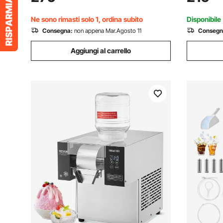
Acciaio Inox Display LED Funzione
Vetro Temp
Autopulente Bar Hotel
Cinema, N
Ne sono rimasti solo 1, ordina subito
Disponibile
Consegna:
non appena Mar.Agosto 11
Consegn
Aggiungi al carrello