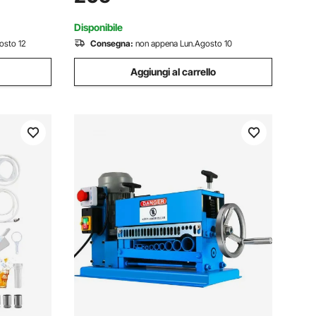
,
Gelato, Yogurt Congelato, Specialità
Dolci Fatto in Casa
Disponibile
osto 12
Consegna:
non appena Lun.Agosto 10
Aggiungi al carrello