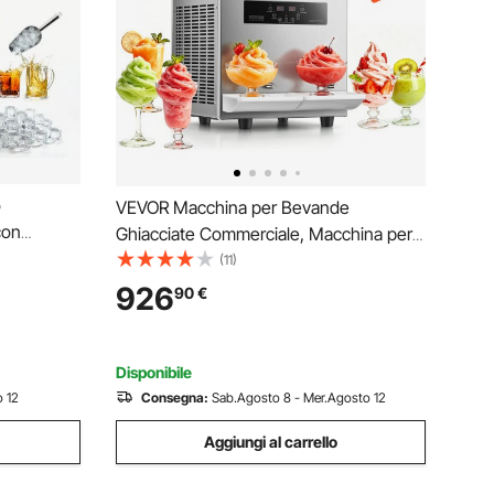
o
VEVOR Macchina per Bevande
con
Ghiacciate Commerciale, Macchina per
kg, 45
Bevande Fredde a Doppio Serbatoio 2 x
(11)
er Ghiaccio
12 Litri, Macchina per Bevande Smoothie
926
90
€
n Display a
Drink in Acciaio Inox da Bar Ristorante
Hotel Catering
Disponibile
 12
Consegna:
Sab.Agosto 8 - Mer.Agosto 12
Aggiungi al carrello