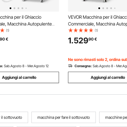
hina per il Ghiaccio
VEVOR Macchina per il Ghiacc
le, Macchina Autopulente
Commerciale, Macchina Auto
accio da 136 kg 24 Ore con
per il Ghiaccio da 181 kg 24 O
(1)
(1)
e di Stoccaggio in Acciaio
Contenitore di Stoccaggio in A
1.529
90
€
90
€
36 kg, con Touchscreen per
Inox da 136 kg, con Touchscr
teria
Bar, Caffetteria
Ne sono rimasti solo 2, ordina su
a:
Sab.Agosto 8 - Mer.Agosto 12
Consegna:
Sab.Agosto 8 - Mer.Ag
Aggiungi al carrello
Aggiungi al carrello
il sottovuoto
macchina per fare il sottovuoto
macchine per