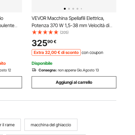
io
VEVOR Macchina Spellafili Elettrica,
pulente
Potenza 370 W 1,5-38 mm Velocità di
re con
Taglio 27 m/min Spelacavi Portatile per Il
(205)
cciaio
Riciclaggio del Rame in Lega di Alluminio
325
90
€
een per
per Rimuovere L'Isolamento in Plastica e
Extra
32
,00
€
di sconto
con coupon
Gomma.
bito
Disponibile
osto 12
Consegna:
non appena Gio.Agosto 13
Aggiungi al carrello
 il rame
macchina del ghiaccio