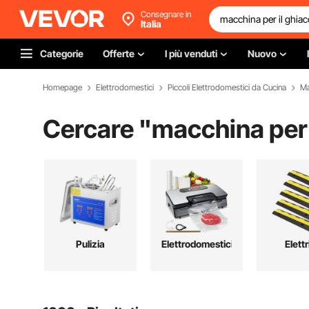
Consegnare in
Italia
Categorie
Offerte
I più venduti
Nuovo
Homepage
Elettrodomestici
Piccoli Elettrodomestici da Cucina
Ma
Cercare "
macchina per 
Pulizia
Elettrodomestici
Elettr