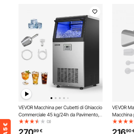
VEVOR Macchina per Cubetti di Ghiaccio
VEVOR Mac
Commerciale 45 kg/24h da Pavimento,
Macchina 
Fabbricatore per Cubetti di Ghiaccio
18,74 kg B
(3)
Capacità di Stoccaggio 7,3-13,3 kg in
per Lotto,
270
216
99
€
90