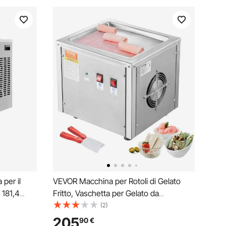
per il
VEVOR Macchina per Rotoli di Gelato
 181,4
Fritto, Vaschetta per Gelato da
accio in
28x24cm, Macchina per Gelato
(2)
Arrotolato Tailandese in Acciaio Inox, per
205
90
€