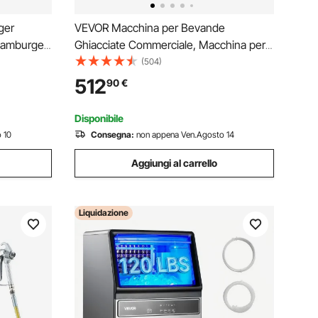
ger
VEVOR Macchina per Bevande
Hamburger
Ghiacciate Commerciale, Macchina per
essa per
Bevande Fredde da 15 Litri Drink Frullati
(504)
r Formatura
Margarita in Acciaio Inox, Frullatore per
512
90
€
amburger,
Slush per Feste Ristoranti, Caffetterie,
Bar
Disponibile
 10
Consegna:
non appena Ven.Agosto 14
Aggiungi al carrello
Liquidazione