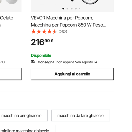
 Gelato
VEVOR Macchina per Popcorn,
a
Macchina per Popcorn 850 W Peso
to
18,74 kg Bollitore 0,22 kg per 48 Tazze
(252)
o Inox, per
per Lotto, Popcorn Macchina Dotato di
216
90
€
ialità
Vetro Temperato,Include 4 Misurini, Stile
Cinema, Nero
Disponibile
 10
Consegna:
non appena Ven.Agosto 14
Aggiungi al carrello
macchina per ghiaccio
macchina da fare ghiaccio
migliore macchina ghiaccio