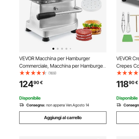
VEVOR Macchina per Hamburger
VEVOR Crep
Commerciale, Macchina per Hamburger
Crepes Co
Pressa Dimensioni 150mm, Pressa per
Piastra Cr
(169)
Hamburger in Acciaio Inox per Formatura
Macchina i
124
118
90
€
90
€
Carne 1000 Pezzi Carta per Hamburger,
Fornello Ci
Pressa per Hamburger
Temperatu
Disponibile
Disponibile
Consegna:
non appena Ven.Agosto 14
Consegn
Aggiungi al carrello