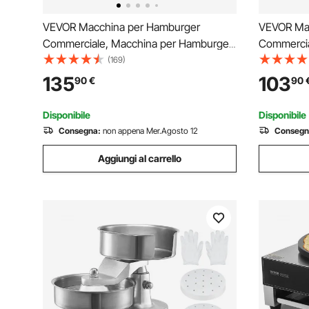
VEVOR Macchina per Hamburger
VEVOR Ma
Commerciale, Macchina per Hamburger
Commercia
con 3 Stampi Convertibili (4/5/6 pollici),
Pressa Di
(169)
Pressa per Hamburger in Acciaio Inox
Hamburger 
135
103
90
€
90
per Formatura Carne 1500 Pezzi di Carta
Carne 100
per Hamburger
Pressa pe
Disponibile
Disponibile
Consegna:
non appena Mer.Agosto 12
Consegn
Aggiungi al carrello