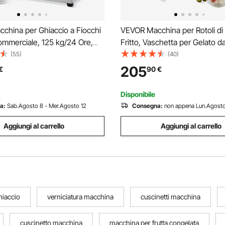
china per Ghiaccio a Fiocchi
VEVOR Macchina per Rotoli di
ommerciale, 125 kg/24 Ore,
Fritto, Vaschetta per Gelato d
er Ghiaccio Tritato in Acciaio
28x24cm, Macchina per Gela
(55)
(40)
ema di Raffreddamento ad Aria
Arrotolato Tailandese in Acciai
205
€
90
€
azione Calore, per Panetteria,
Gelato, Yogurt Congelato, Spec
Dolci Fatto in Casa
Disponibile
a:
Sab.Agosto 8 - Mer.Agosto 12
Consegna:
non appena Lun.Agosto
Aggiungi al carrello
Aggiungi al carrello
hiaccio
verniciatura macchina
cuscinetti macchina
cuscinetto macchina
macchina per frutta congelata