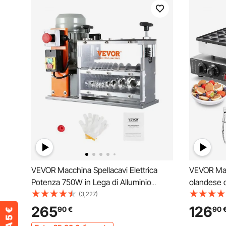
VEVOR Macchina Spellacavi Elettrica
VEVOR Mac
Potenza 750W in Lega di Alluminio
olandese 
Calibro tra 1,5-32 mm, Macchinetta
50 Pezzi,
(3,227)
Spellafili Elettrica per Cablaggio Cavi
per mini d
265
126
90
€
90
Elettrici 48 x 30 x 38cm, Macchina
Temperatu