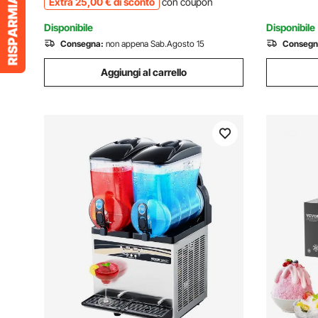
Extra
25
,00
€
di sconto
con coupon
Elettrica Spellacavi
commercia
Disponibile
Disponibile
Consegna:
non appena Sab.Agosto 15
Consegn
Aggiungi al carrello