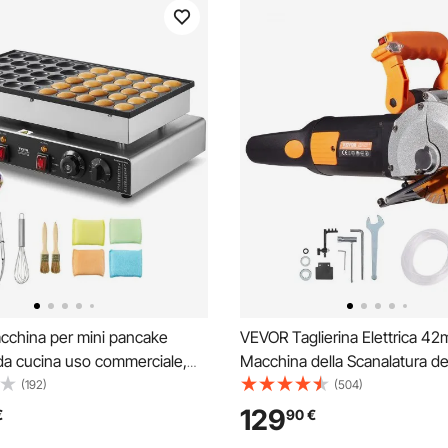
china per mini pancake
VEVOR Taglierina Elettrica 4
da cucina uso commerciale,
Macchina della Scanalatura de
 Diametro 43 mm, Macchina
4800Watt dell'Inseguitore del
(192)
(504)
orayaki, 1700 W, Controllo di
,Stozzatrice da Parete 6000 
129
€
90
€
ra Tempo, per Cucina
Nessuna Polvere, Macchina da