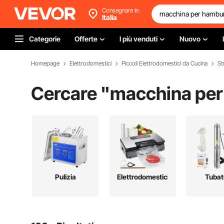
Consegnare in
Italia
Categorie
Offerte
I più venduti
Nuovo
Homepage
Elettrodomestici
Piccoli Elettrodomestici da Cucina
St
Cercare "
macchina per
Pulizia
Elettrodomestici
Tubat