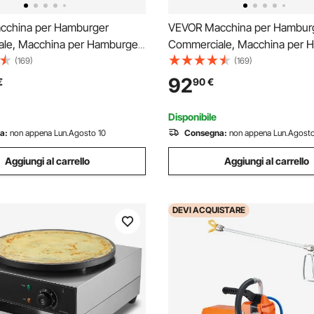
cchina per Hamburger
VEVOR Macchina per Hambur
le, Macchina per Hamburger
Commerciale, Macchina per 
mensioni 130mm, Pressa per
Pressa Dimensioni 100mm, Pr
(169)
(169)
in Acciaio Inox per Formatura
Hamburger in Acciaio Inox pe
92
€
90
€
0 Pezzi Carta per Hamburger,
Carne 1000 Pezzi Carta per H
r Hamburger
Pressa per Hamburger
Disponibile
a:
non appena Lun.Agosto 10
Consegna:
non appena Lun.Agosto
Aggiungi al carrello
Aggiungi al carrello
DEVI
ACQUISTARE