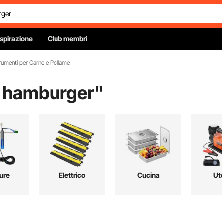
Ispirazione
Club membri
rumenti per Carne e Pollame
 hamburger
"
ure
Elettrico
Cucina
Ute