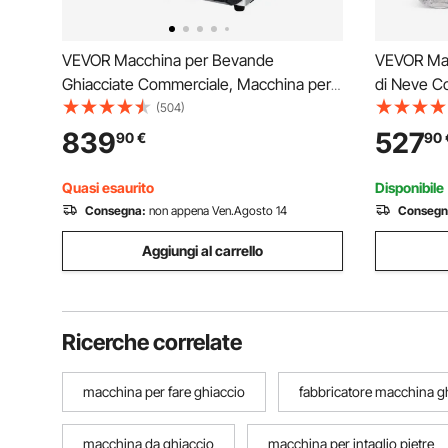
VEVOR Macchina per Bevande
VEVOR Mac
Ghiacciate Commerciale, Macchina per
di Neve C
Bevande Fredde 15 Litri x 2 Drink Frullati
Macchina p
(504)
Margarita in Acciaio Inox, Frullatore per
Inox, Sist
839
527
90
€
90
Slush per Feste Ristoranti, Caffetterie,
per Dissip
Bar
Bar
Quasi esaurito
Disponibile
Consegna:
non appena Ven.Agosto 14
Consegn
Aggiungi al carrello
Ricerche correlate
macchina per fare ghiaccio
fabbricatore macchina g
macchina da ghiaccio
macchina per intaglio pietre