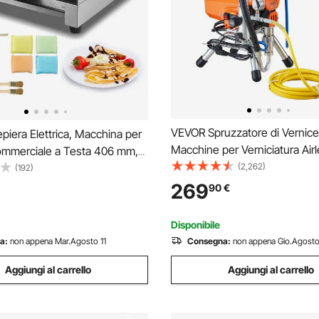
VEVOR Spruzzatore di Vernic
iera Elettrica, Macchina per
Macchine per Verniciatura Airl
mmerciale a Testa 406 mm,
Spruzzo Airless Elettrica da 2 
(2,262)
epes Piastra Piana 3000 W,
(192)
Macchina a Spruzzo per Vern
n Acciaio Inox Antiaderente,
269
90
€
Tubo da 9 m per Pareti, Mobili,
rcolare, Controllo per
Interni
ra
Disponibile
a:
non appena Mar.Agosto 11
Consegna:
non appena Gio.Agosto
Aggiungi al carrello
Aggiungi al carrello