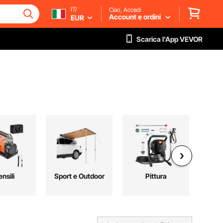
IT/
Ciao, Accedi
Account e ordini
EUR
Scarica l'App VEVOR
nsili
Sport e Outdoor
Pittura
Au