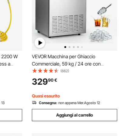
e 2200 W
VEVOR Macchina per Ghiaccio
ess a
Commerciale, 59 kg / 24 ore con
L/min,
Capacità di Stoccaggio 8,6-15kg, 45
(662)
ice con
Cubetti per Ciclo, Macchina per Ghiaccio
329
90
€
 Esterni,
Sottobanco in Acciaio Inox con Display a
LED, Autopulente, Bar
Quasi esaurito
 13
Consegna:
non appena Mer.Agosto 12
Aggiungi al carrello