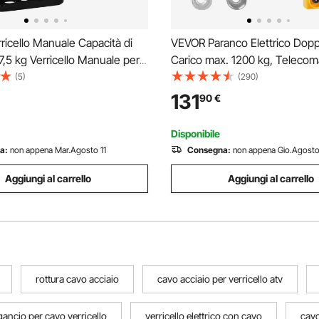
icello Manuale Capacità di
VEVOR Paranco Elettrico Dop
87,5 kg Verricello Manuale per
Carico max. 1200 kg, Teleco
Barca per Carichi Pesanti con
Filo 4,2 m, Altezza di Sollev
(5)
(290)
ciaio da 10m Cricchetto a 2
Singolo 12 m, Paranco Arresto
131
90
€
cello Manuale per Rimorchio
Emergenza, Sollevatore per G
Magazzino, Fabbrica
Disponibile
a:
non appena Mar.Agosto 11
Consegna:
non appena Gio.Agosto
Aggiungi al carrello
Aggiungi al carrello
rottura cavo acciaio
cavo acciaio per verricello atv
gancio per cavo verricello
verricello elettrico con cavo
cavo