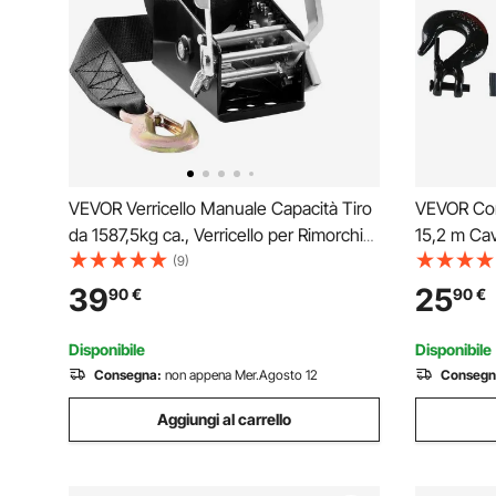
VEVOR Verricello Manuale Capacità Tiro
VEVOR Cor
da 1587,5kg ca., Verricello per Rimorchio
15,2 m Cav
da Barche Manovella per Carichi Pesanti
Guaina Pro
(9)
con Cinghia in Poliestere da 10 m ca.,
Forgiato C
39
25
90
€
90
€
Verricello Manuale per Rimorchio Barca
Fuoristrad
Verricello
Disponibile
Disponibile
Consegna:
non appena Mer.Agosto 12
Consegn
Aggiungi al carrello