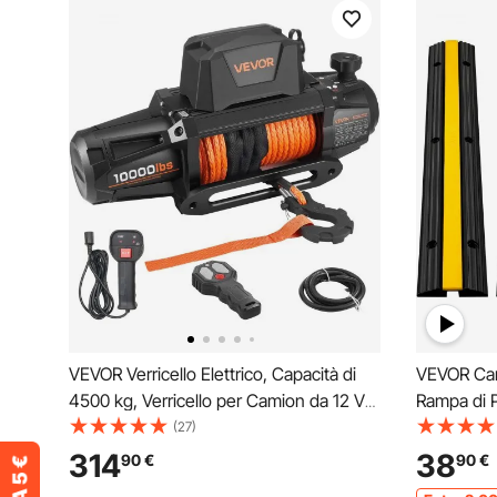
VEVOR Verricello Elettrico, Capacità di
VEVOR Cana
4500 kg, Verricello per Camion da 12 V
Rampa di 
CC con Corda Sintetica Φ8,9 mm x 27,4
Copertura
(27)
m, Telecomando Wireless e Cablato,
Passaggio
314
38
90
€
90
€
IP68 per il Traino di SUV, Jeep, Rimorchi
102x15.5