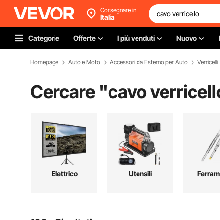
Consegnare in
Italia
Categorie
Offerte
I più venduti
Nuovo
Homepage
Auto e Moto
Accessori da Esterno per Auto
Verricelli
Cercare "
cavo verricell
Elettrico
Utensili
Ferram