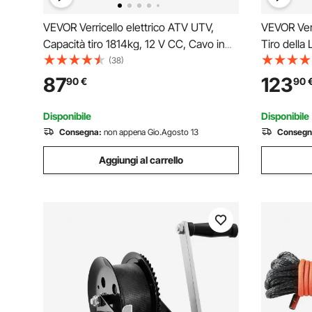
VEVOR Verricello elettrico ATV UTV,
VEVOR Verr
Capacità tiro 1814kg, 12 V CC, Cavo in
Tiro della 
acciaio a 7 fili Φ0,5 x 118,7 cm,
ATV/UTV 1
(38)
Telecomando wireless cablato,
Trefoli in 
87
123
90
€
90
Impermeabile IP55, Verricello per traino
Telecomand
ATV UTV
UTV ATV
Disponibile
Disponibile
Consegna:
non appena Gio.Agosto 13
Consegn
Aggiungi al carrello