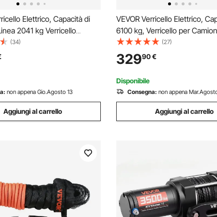
icello Elettrico, Capacità di
VEVOR Verricello Elettrico, Cap
Linea 2041 kg Verricello
6100 kg, Verricello per Camion
2 V CC Φ0,6 x 1188,7 cm 12
CC con Corda Sintetica Φ9,5
(34)
(27)
Corda Sintetica in Alluminio,
m, Telecomando Wireless e C
329
€
90
€
o Senza Fili e Cablato, per
IP68 per il Traino di SUV, Jeep
Disponibile
a:
non appena Gio.Agosto 13
Consegna:
non appena Mar.Agosto
Aggiungi al carrello
Aggiungi al carrello