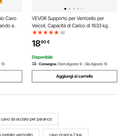
pio Cavo
VEVOR Supporto per Verricello per
mando a
Veicoli, Capacità di Carico di 1633 kg
amento Cavo
Attacco per Verricello per Gancio di
(8)
 di
Traino con Ricevitore da 50,8 mm
18
90
€
arage,
Acciaio Verniciato a Polvere, per Pick-Up
ATV UTV, Nero
Disponibile
 13
Consegna:
Dom.Agosto 9 - Gio.Agosto 13
Aggiungi al carrello
cavo da acciaio per paranco
 metallo verricello
cavo ricarica 2 kw