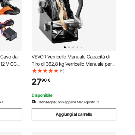
n Cavo da
VEVOR Verricello Manuale Capacità di
a 12 V CC
Tiro di 362,8 kg Verricello Manuale per
 Fune
Rimorchio Barca per Carichi Pesanti con
(5)
elecomando
Cavo in Acciaio da 10m Cricchetto a 2
27
90
€
 Recupero
Vie, Verricello Manuale per Rimorchio
Barca
Disponibile
 11
Consegna:
non appena Mar.Agosto 11
Aggiungi al carrello