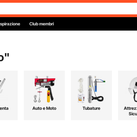
Ispirazione
Club membri
o
"
enta
Auto e Moto
Tubature
Attrez
Sic