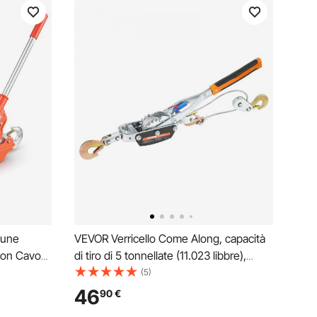
Fune
VEVOR Verricello Come Along, capacità
 con Cavo
di tiro di 5 tonnellate (11.023 libbre),
apacità di
estrattore per cavo di sollevamento
(5)
ricchetto
automobilistico ideale per il salvataggio
46
90
€
cupero
di veicoli