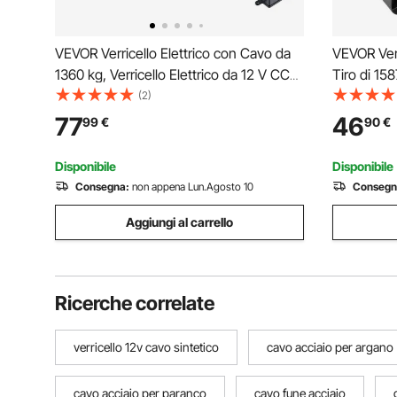
VEVOR Verricello Elettrico con Cavo da
VEVOR Verr
1360 kg, Verricello Elettrico da 12 V CC
Tiro di 15
per ATV/UTV Fuoristrada con Fune in
Rimorchio 
(2)
Acciaio Ø 5 mm x 12 m, Telecomando
Cavo in Ac
77
46
99
€
90
€
Cablato, Impermeabile IP55 per
Vie, Verri
Recupero Stradale
Barca
Disponibile
Disponibile
Consegna:
non appena Lun.Agosto 10
Consegn
Aggiungi al carrello
Ricerche correlate
verricello 12v cavo sintetico
cavo acciaio per argano
cavo acciaio per paranco
cavo fune acciaio