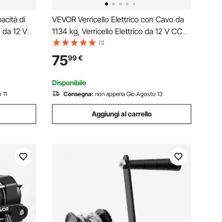
acità di
VEVOR Verricello Elettrico con Cavo da
 da 12 V
1134 kg, Verricello Elettrico da 12 V CC
 mm x 28
per ATV/UTV Fuoristrada con Fune
(1)
ablato,
Sintetica Ø 4,8 mm x 12 m, Telecomando
75
99
€
, Rimorchi
Cablato, Impermeabile IP55 per
Recupero Stradale
Disponibile
 11
Consegna:
non appena Gio.Agosto 13
Aggiungi al carrello