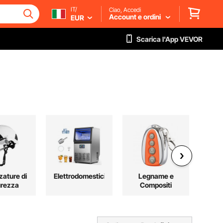
IT/
Ciao, Accedi
Account e ordini
EUR
Scarica l'App VEVOR
zature di
Elettrodomestici
Legname e
Spor
urezza
Compositi