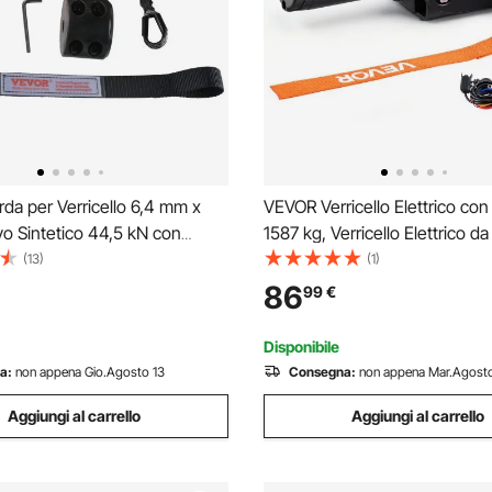
da per Verricello 6,4 mm x
VEVOR Verricello Elettrico co
o Sintetico 44,5 kN con
1587 kg, Verricello Elettrico d
tettiva Gancio per Verricello
per ATV/UTV Fuoristrada con
(13)
(1)
inghia di Trazione per SUV
Sintetica Ø 5,5 mm x 10 m, T
86
99
€
a Camion, Cavo Sintetico per
Cablato, Protezione IP55 per
Stradale
Disponibile
a:
non appena Gio.Agosto 13
Consegna:
non appena Mar.Agosto
Aggiungi al carrello
Aggiungi al carrello