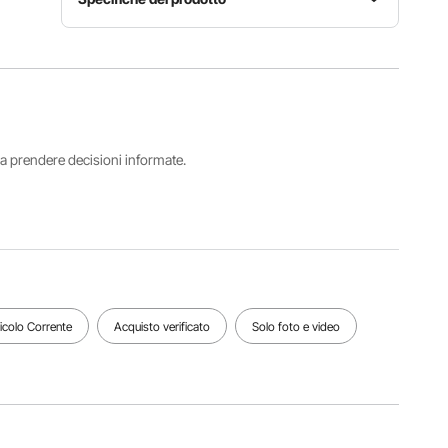
Colore
Materiale
Spessore
marrone
polietilene
16 Mil
Dimensioni
Conteggio
Materiale
12 x 16
i a prendere decisioni informate.
del
dell'anello
piedi /
tessuto
di tenuta
365,76 x
16 x 16
alluminio
487,7 cm
Vedi tutte le specifiche
ticolo Corrente
Acquisto verificato
Solo foto e video