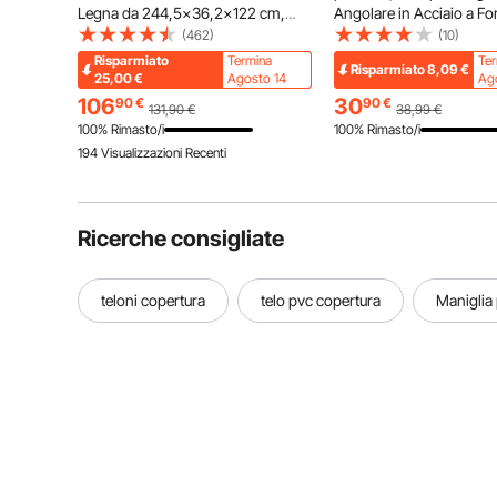
Legna da 244,5x36,2x122 cm,
Angolare in Acciaio a Fo
Capacità da 590 kg Legna da
con Foro a L, 10 Fori Pref
(462)
(10)
Ardere Log Rack in Acciaio Nero,
Acciaio Inox, 91,4x2,5x
Risparmiato
Termina
Te
Risparmiato
8,09
€
Impilatore di Legno Scaffale Uso in
1JZLGZHS9142UYBR4V
25,00
€
Agosto 14
Ag
Fattoria, Cortile
106
30
90
€
90
€
131,90
€
38,99
€
100% Rimasto/i
100% Rimasto/i
194 Visualizzazioni Recenti
Ricerche consigliate
teloni copertura
telo pvc copertura
Maniglia
Automobili
M