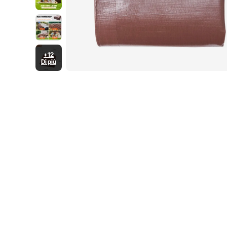
+12
Di più