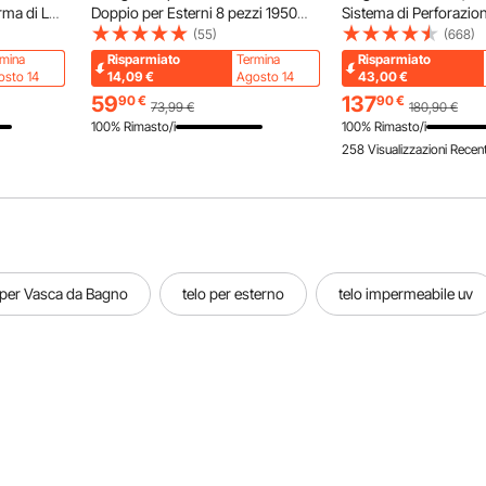
rma di L
Doppio per Esterni 8 pezzi 1950
Sistema di Perforazio
orati,
mm Palo Mangiatoia per Uccelli da
ad Alta Potenza 980 W
(55)
(668)
5 cm,
Giardino, Supporto per Appendere
Hz, con comoda manig
rmina
Risparmiato
Termina
Risparmiato
0
Cesti per Piante, Lanterne,
per Strutture in Acciai
osto 14
14,09
€
Agosto 14
43,00
€
Campanelli
Costruzioni Navali
59
137
90
€
90
€
73,99
€
180,90
€
100% Rimasto/i
100% Rimasto/i
258 Visualizzazioni Recent
 per Vasca da Bagno
telo per esterno
telo impermeabile uv
obilia
Legna