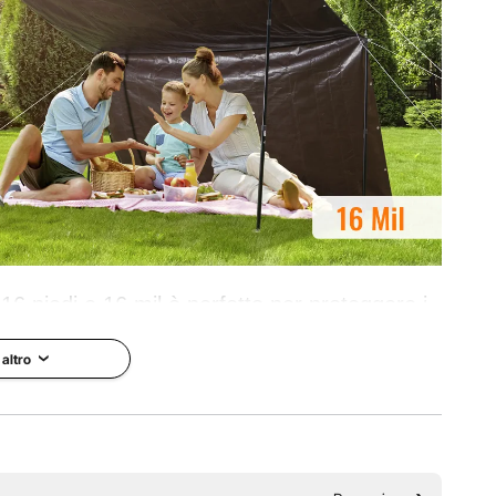
 16 piedi e 16 mil è perfetto per proteggere i
erica. È resistente agli strappi, rinforzato e
 altro
eale per attività e progetti all'aperto.
r spesso
Forte capacità