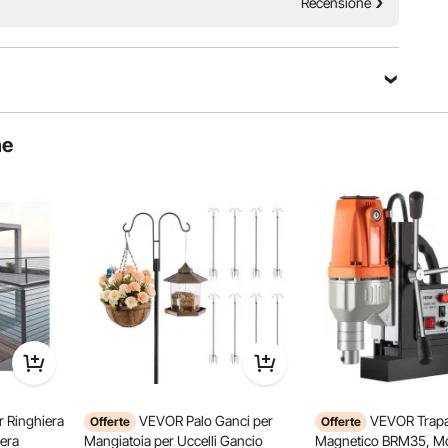
Recensione
Fai una domanda
he
Ordina per：
Domande in evidenza
 quadrati.
per rafforzare
Facile da pulire
 Ringhiera
VEVOR Palo Ganci per
VEVOR Trapan
Offerte
Offerte
iera
Mangiatoia per Uccelli Gancio
Magnetico BRM35, Motore del