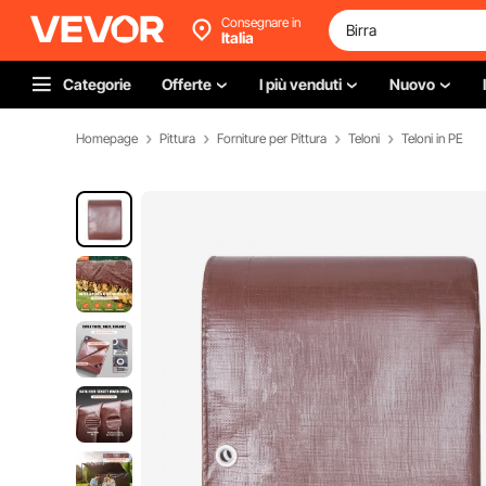
Consegnare in
Italia
Categorie
Offerte
I più venduti
Nuovo
Homepage
Pittura
Forniture per Pittura
Teloni
Teloni in PE