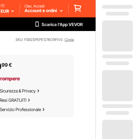
IT/
Ciao, Accedi
Account e ordini
EUR
Scarica l'App VEVOR
SKU: FSBZSPEPE1216O9FIV0
Copia
9
99
€
rrompere
Sicurezza & Privacy
Resi GRATUITI
Servizio Professionale