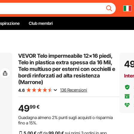
Ispirazione
Club membri
VEVOR Telo impermeabile 12x16 piedi,
4
Telo in plastica extra spessa da 16 Mil,
Telo multiuso per esterni con occhielli e
bordi rinforzati ad alta resistenza
Inte
(Marrone)
136 Recensioni
4.6
49
99
€
Guadagna almeno
2%
punti sugli acquisti o risparmia
fino a
15%
.
5
,00
€
off da
99
,00
€
sui primi 3 ordini in app.