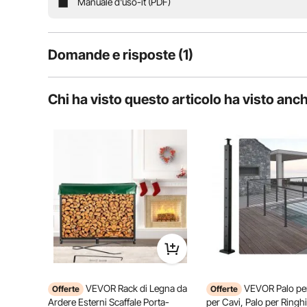
Manuale d'uso-it (PDF)
Domande e risposte (1)
1
Domande
Chi ha visto questo articolo ha visto anc
D:
11,2 libbre/5,1 kg significa 575grammi/mq?
Rispondere a questa domanda
R:
Si tratta del peso del prodotto finito, non del peso in grammi
Per vevor
su Mar 27, 2025
Utile (
0
)
Comodo da usare
Costruito 
VEVOR Rack di Legna da
VEVOR Palo per
Offerte
Offerte
Ardere Esterni Scaffale Porta-
per Cavi, Palo per Ringh