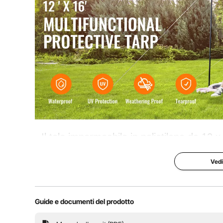
Prestazioni impermeabili
> 12kPa
Il telo impermeabile in polietilene da 12 x
tuoi oggetti in qualsiasi condizione atmosf
Vedi
facile da fissare, il che lo rende id
Guide e documenti del prodotto
Resistente ai raggi UV
Supe