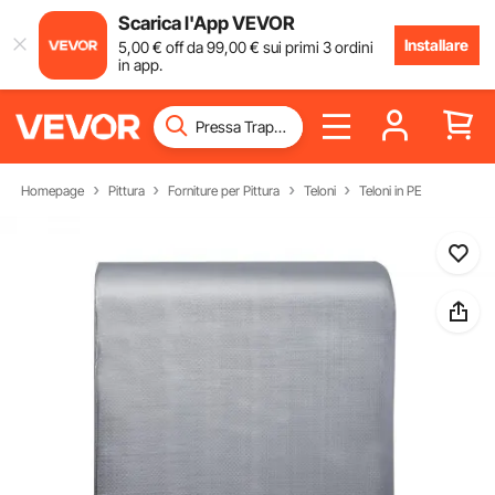
Scarica l'App VEVOR
Installare
5
,00
€
off da
99
,00
€
sui primi 3 ordini
in app.
Homepage
Pittura
Forniture per Pittura
Teloni
Teloni in PE