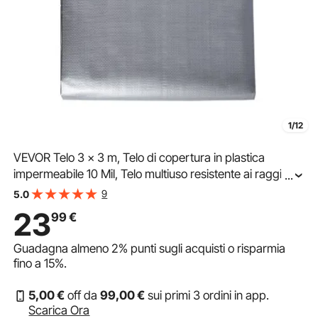
1/12
VEVOR Telo 3 x 3 m, Telo di copertura in plastica
impermeabile 10 Mil, Telo multiuso resistente ai raggi UV
...
e alla temperatura con occhielli rinforzati ad alta
9
5.0
resistenza (Argento/Marrone)
23
99
€
Guadagna almeno
2%
punti sugli acquisti o risparmia
fino a
15%
.
5
,00
€
off da
99
,00
€
sui primi 3 ordini in app.
Scarica Ora