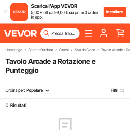
Scarica l'App VEVOR
Installare
5
,00
€
off da
99
,00
€
sui primi 3 ordini
in app.
Homepage
Sport e Outdoor
Giochi
Sala da Gioco
Tavolo Arcade a Ro
Tavolo Arcade a Rotazione e
Punteggio
Ordina per:
Popolare
Filtri
0
Risultati