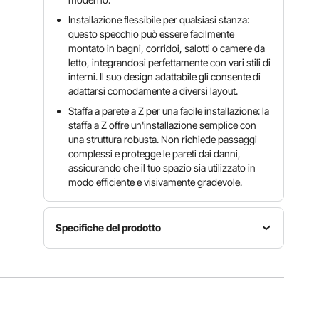
Installazione flessibile per qualsiasi stanza:
questo specchio può essere facilmente
montato in bagni, corridoi, salotti o camere da
letto, integrandosi perfettamente con vari stili di
interni. Il suo design adattabile gli consente di
adattarsi comodamente a diversi layout.
Staffa a parete a Z per una facile installazione: la
staffa a Z offre un'installazione semplice con
una struttura robusta. Non richiede passaggi
complessi e protegge le pareti dai danni,
assicurando che il tuo spazio sia utilizzato in
modo efficiente e visivamente gradevole.
Specifiche del prodotto
Numero
Materiale
modello
Forma
specchio
articolo
Rettangol
sostenibil
HT-
are
e HD
SS0008s