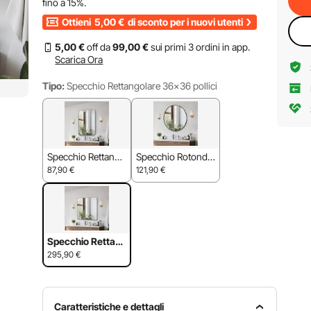
fino a
15%
.
Ottieni
5,00
€
di sconto per i nuovi utenti
5
,00
€
off da
99
,00
€
sui primi 3 ordini in app.
Scarica Ora
Tipo:
Specchio Rettangolare 36x36 pollici
Specchio Rettango
Specchio Rotondo
lare 22x30 pollici
30 pollici
87,90
€
121,90
€
Specchio Rettang
olare 36x36 polli
295,90
€
ci
Caratteristiche e dettagli