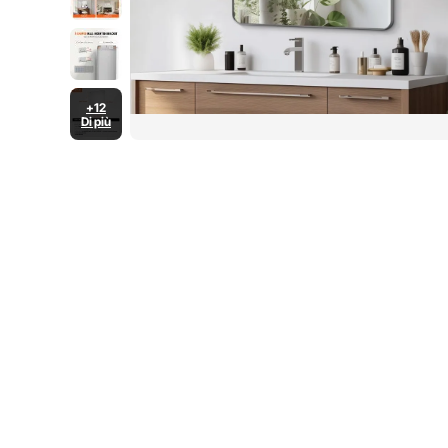
+12
Di più