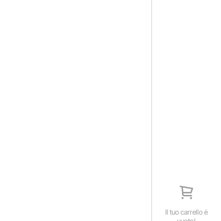
Il tuo carrello è
vuoto!