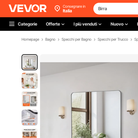
Consegnare in
Italia
Categorie
Offerte
I più venduti
Nuovo
Homepage
Bagno
Specchi per Bagno
Specchi per Trucco
Sp