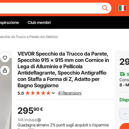
Ispirazione
Club membri
ecchio da Trucco a Parete non Elettrico
VEVOR Specchio da Trucco da Parete,
2
Specchio 915 x 915 mm con Cornice in
Lega di Alluminio e Pellicola
Antideflagrante, Specchio Antigraffio
S
con Staffa a Forma di Z, Adatto per
Cons
Bagno Soggiorno
8 - M
41 Recensioni
5.0
Disp
295
90
€
IVA inclusa
Guadagna almeno
2%
punti sugli acquisti o risparmia