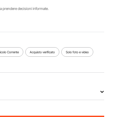
i a prendere decisioni informate.
Dimensioni
Peso
del
netto
prodotto
20,17
36 x 36 x
libbre /
1 pollice /
9,15 kg
915 x 915
x 25 mm
Vedi tutte le specifiche
ticolo Corrente
Acquisto verificato
Solo foto e video