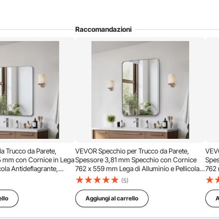
Raccomandazioni
 Trucco da Parete,
VEVOR Specchio per Trucco da Parete,
VEVO
5 mm con Cornice in Lega
Spessore 3,81 mm Specchio con Cornice
Spes
icola Antideflagrante,
762 x 559 mm Lega di Alluminio e Pellicola
762 
io con Staffa a Forma di Z,
Antideflagrante, Specchio Antigraffio con
Anti
(5)
 Soggiorno
Staffa a Forma di Z, per Bagno Soggiorno
Staf
ello
Aggiungi al carrello
A