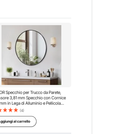
R Specchio per Trucco da Parete,
sore 3,81 mm Specchio con Cornice
mm in Lega di Alluminio e Pellicola
deflagrante, Specchio Antigraffio con
(4)
fa a Forma di Z, per Bagno Soggiorno
ggiungi al carrello