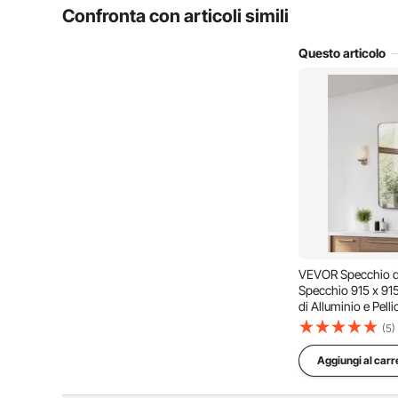
Confronta con articoli simili
il prodotto è durevole?
Questo articolo
Fai la prima domanda
VEVOR Specchio da
Specchio 915 x 91
di Alluminio e Pell
Specchio Antigraff
(5)
Adatto per Bagno
Aggiungi al carr