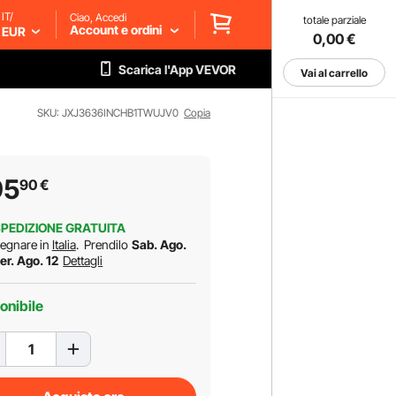
IT/
Ciao, Accedi
totale parziale
Account e ordini
EUR
0,00
€
Scarica l'App VEVOR
Vai al carrello
SKU: JXJ3636INCHB1TWUJV0
Copia
95
90
€
PEDIZIONE GRATUITA
egnare in
Italia
.
Prendilo
Sab. Ago.
er. Ago. 12
Dettagli
onibile