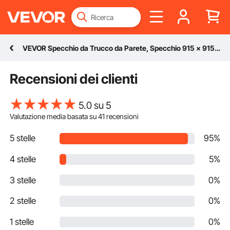
VEVOR Specchio da Trucco da Parete, Specchio 915 x 915 mm con Cornice in Lega di Alluminio e Pellicola Antideflagrante, Specchio Antigraffio con Staffa a Forma di Z, Adatto per Bagno Soggiorno
Recensioni dei clienti
5.0 su 5
Valutazione media basata su
41
recensioni
5 stelle
95%
4 stelle
5%
3 stelle
0%
2 stelle
0%
1 stelle
0%