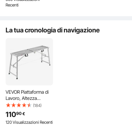
Pistole Uso Domestico
Cassetto e R
Recenti
Cassaforte Pistole
Accessori
La tua cronologia di navigazione
VEVOR Piattaforma di
Lavoro, Altezza
Regolabile 80-130 cm a
(184)
4 Marce, Scala
110
90
€
Pieghevole in Lega di
120 Visualizzazioni Recenti
Acciaio, Piattaforma
per Ponteggi Capacità