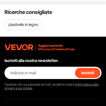
400 kg, Piedini in
Gomma Antiscivolo,
Ricerche consigliate
per Pulizia Lavaggio
piastrelle in legno
Iscriviti alla nostra newsletter.
Indirizzo e-mail
Iscriviti
Facendo clic sul pulsante
iscriviti
, accetti la nostra
Informativa sulla
privacy e sui cookie
.