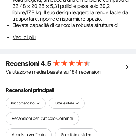
32,48 x 20,28 x 5,31 pollici e pesa solo 39,2
libbre/17,8 kg. Il suo design leggero la rende facile da
trasportare, riporre e risparmiare spazio.
Elevata capacità di carico: la robusta struttura di
supporto triangolare consente alla piattaforma di
Vedi di più
sostenere in modo sicuro fino a 882 lb/400 kg
quando completamente aperta. Ciò garantisce una
superficie di lavoro stabile e affidabile, comoda per
tutte le attività elevate.
Recensioni
4.5
Altezza regolabile per versatilità: la piattaforma per
impalcature offre una gamma di regolazioni
Valutazione media basata su 184 recensioni
dell'altezza, con quattro impostazioni: 31,5 pollici,
37,99 pollici, 44,49 e 51 pollici. Questa adattabilità ti
consente di affrontare un'ampia gamma di attività.
Recensioni principali
Costruzione durevole e di alta qualità: la scala a pioli
in acciaio è robusta e durevole, realizzata con tubi in
Raccomandato
Tutte le stelle
lega di acciaio ad alta durezza con uno spessore di
0,047 pollici. La sua superficie zincata offre
Recensioni per l'Articolo Corrente
un'eccellente resistenza alla ruggine e alla corrosione.
Installazione rapida e semplice: non è richiesta alcuna
installazione complicata. La piattaforma della scala
Acquisto verificato
Solo foto e video