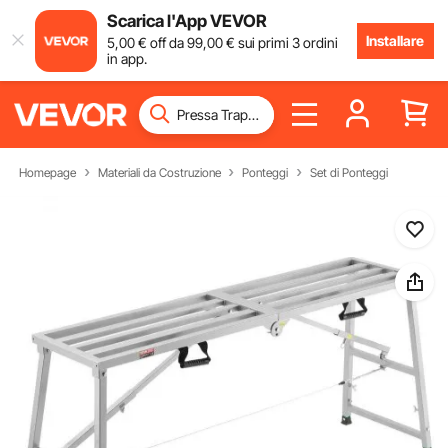
Scarica l'App VEVOR
Installare
5
,00
€
off da
99
,00
€
sui primi 3 ordini
in app.
Homepage
Materiali da Costruzione
Ponteggi
Set di Ponteggi