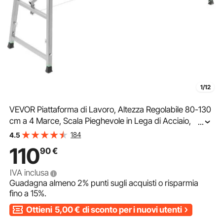
1/12
VEVOR Piattaforma di Lavoro, Altezza Regolabile 80-130
cm a 4 Marce, Scala Pieghevole in Lega di Acciaio,
...
Piattaforma per Ponteggi Capacità 400 kg, Piedini in
184
4.5
Gomma Antiscivolo, per Pulizia Lavaggio
110
90
€
IVA inclusa
Guadagna almeno
2%
punti sugli acquisti o risparmia
fino a
15%
.
Ottieni
5,00
€
di sconto per i nuovi utenti