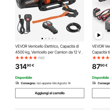
VEVOR Verricello Elettrico, Capacità di
VEVOR Verr
4500 kg, Verricello per Camion da 12 V
Capacità t
CC con Corda Sintetica Φ8,9 mm x 27,4
acciaio a 7
(132)
m, Telecomando Wireless e Cablato,
Telecoman
314
87
90
€
90
€
IP68 per il Traino di SUV, Jeep, Rimorchi
Impermeabi
ATV UTV
Disponibile
Disponibile
Consegna:
non appena Ven.Agosto 14
Consegn
Aggiungi al carrello