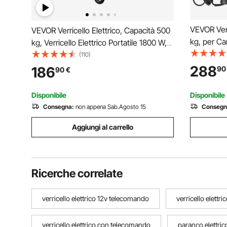
VEVOR Verr
VEVOR Verricello Elettrico, Capacità 500
kg, per C
kg, Verricello Elettrico Portatile 1800 W,
Acciaio Φ
Altezza di Sollevamento 30 m, 11 m/min
(110)
Wireless e
con Telecomando a Filo e Wireless, per
288
186
90
90
€
per il Trai
Garage Fabbrica Sollevamento Traino
Barche
Disponibile
Disponibile
Consegna:
non appena Sab.Agosto 15
Consegn
Aggiungi al carrello
Ricerche correlate
verricello elettrico 12v telecomando
verricello elettr
verricello elettrico con telecomando
paranco elettri