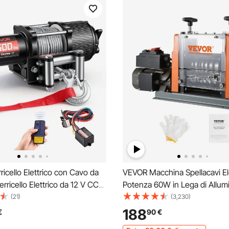
icello Elettrico con Cavo da
VEVOR Macchina Spellacavi Ele
erricello Elettrico da 12 V CC
Potenza 60W in Lega di Allum
TV con Cavo in Acciaio Ø 6
Calibro tra 1,5-25 mm, Macchi
(21)
(3,230)
, Telecomando Wireless e
Spellafili Elettrica per Cablagg
188
€
90
€
rotezione IP54, per Recupero
Elettrici 48 x 17 x 32cm, Macc