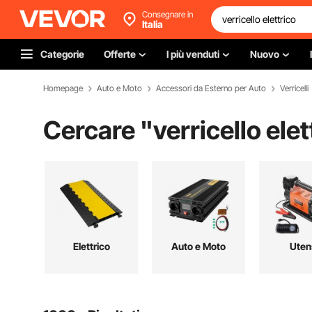
Consegnare in
Italia
Categorie
Offerte
I più venduti
Nuovo
Homepage
Auto e Moto
Accessori da Esterno per Auto
Verricelli
Cercare "
verricello elet
Elettrico
Auto e Moto
Utens