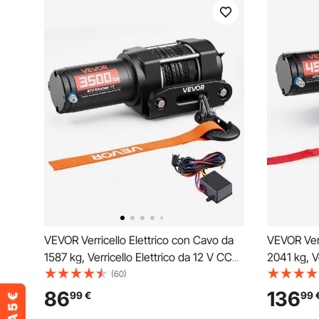
VEVOR Verricello Elettrico con Cavo da
VEVOR Verr
1587 kg, Verricello Elettrico da 12 V CC
2041 kg, V
per ATV/UTV Fuoristrada con Fune
per ATV/U
(60)
Sintetica Ø 5,5 mm x 10 m, Telecomando
mm x 12 m
86
136
99
€
99
Cablato, Protezione IP55 per Recupero
Cablato, P