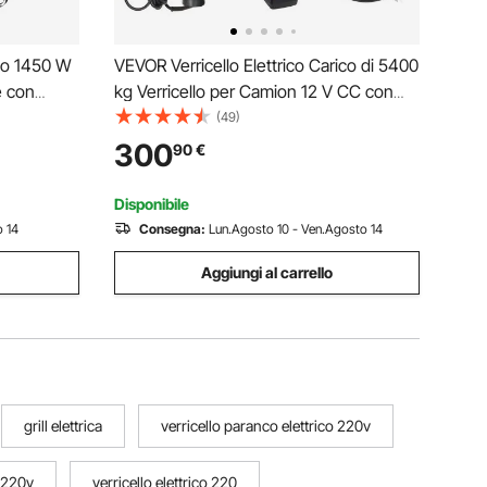
co 1450 W
VEVOR Verricello Elettrico Carico di 5400
e con
kg Verricello per Camion 12 V CC con
anza da
Fune in Acciaio 9,1 mm x 26 m,
(49)
per
Telecomando Wireless e Cablato,
300
90
€
 10 m/min
Adatto per il Traino di SUV, Jeep,
Rimorchi, Barche
Disponibile
 14
Consegna:
Lun.Agosto 10 - Ven.Agosto 14
Aggiungi al carrello
grill elettrica
verricello paranco elettrico 220v
a 220v
verricello elettrico 220