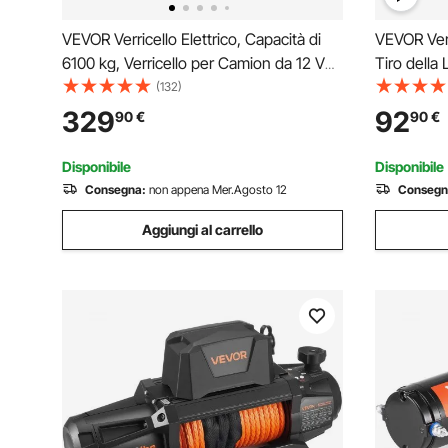
VEVOR Verricello Elettrico, Capacità di
VEVOR Verr
6100 kg, Verricello per Camion da 12 V
Tiro della 
CC con Corda Sintetica Φ9,5 mm x 28
ATV/UTV 1
(132)
m, Telecomando Wireless e Cablato,
Fili in Cor
329
92
90
€
90
€
IP68 per il Traino di SUV, Jeep, Rimorchi
Alluminio,
UTV ATV 
Disponibile
Disponibile
Consegna:
non appena Mer.Agosto 12
Consegn
Aggiungi al carrello