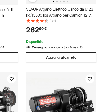
VEVOR Argano Elettrico Carico da 6123
acità di
kg/13500 lbs Argano per Camion 12 V
ello
CC con Corda Sintetica Φ9,5 mm x 24 m
(381)
,7 cm 12
Telecomando Senza FilI e Cablato,
luminio,
262
90
€
Verricello Elettrico per Traino Fuoristrada
ato, per
SUV Jeep
Disponibile
 14
Consegna:
non appena Sab.Agosto 15
Aggiungi al carrello