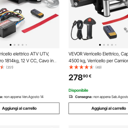
icello elettrico ATV UTV,
VEVOR Verricello Elettrico, Cap
iro 1814kg, 12 V CC, Cavo in
4500 kg, Verricello per Camio
 fili Φ0,5 x 118,7 cm,
CC con Fune in Acciaio Φ8,3 
(351)
(49)
do wireless cablato,
m, Telecomando Wireless e C
278
90
€
le IP55, Verricello per traino
IP55 per il Traino di SUV, Jeep
Disponibile
a:
non appena Ven.Agosto 14
Consegna:
non appena Sab.Agost
Aggiungi al carrello
Aggiungi al carrello