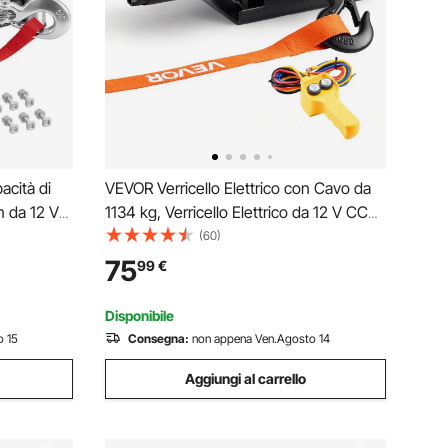
acità di
VEVOR Verricello Elettrico con Cavo da
n da 12 V
1134 kg, Verricello Elettrico da 12 V CC
mm x 19,8
per ATV/UTV Fuoristrada con Fune
(60)
ablato,
Sintetica Ø 4,8 mm x 12 m, Telecomando
75
99
€
, Rimorchi
Cablato, Impermeabile IP55 per
Recupero Stradale
Disponibile
o 15
Consegna:
non appena Ven.Agosto 14
Aggiungi al carrello