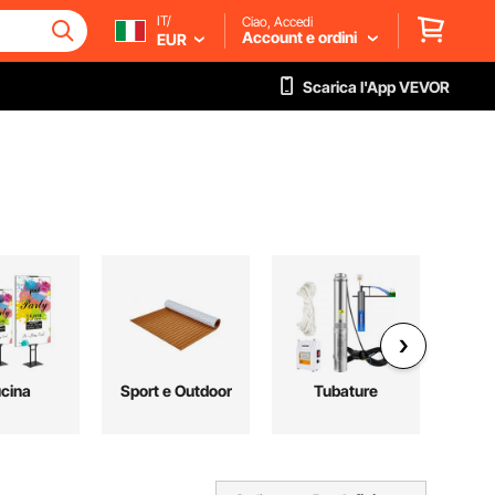
IT/
Ciao, Accedi
Account e ordini
EUR
Scarica l'App VEVOR
cina
Sport e Outdoor
Tubature
Le
C