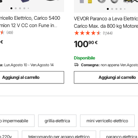
icello Elettrico, Carico 5400
VEVOR Paranco a Leva Elettri
amion 12 V CC con Fune in
Carico Max. da 800 kg Motor
9,1 mm x 24 m, Telecomando
(49)
Telecomando Senza Filo Dist
(1,144)
 Cablato, IP55 Impermeabile
10m, Paranco Elettrico a Leva 
100
€
90
€
no di SUV, Jeep, Rimorchi,
Sollevamento Carico Velocità
Altezza 12m
Disponibile
a:
Lun.Agosto 10 - Ven.Agosto 14
Consegna:
non appena Ven.Agosto
Aggiungi al carrello
Aggiungi al carrello
ico impermeabile
grillia elettrica
mini verricello elettrico
co 220v
telecomando per argano elettrico
paranco elettric