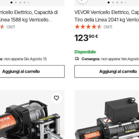
icello Elettrico, Capacità di
VEVOR Verricello Elettrico, Cap
Linea 1588 kg Verricello
Tiro della Linea 2041 kg Verric
2 V CC Φ0,5 x 1188,7 cm 12
ATV/UTV 12 V CC Φ0,6 x 1188
(397)
(397)
da Sintetica, Passacavo
Trefoli in Corda Sintetica in Al
123
90
€
 Telecomando Cablato, Traino
Telecomando Senza Fili e Cabl
Barca
UTV ATV
Disponibile
a:
non appena Gio.Agosto 13
Consegna:
non appena Ven.Agosto
Aggiungi al carrello
Aggiungi al carrello