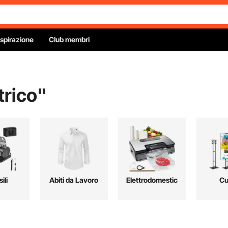
Ispirazione
Club membri
trico
"
ili
Abiti da Lavoro
Elettrodomestici
Cu