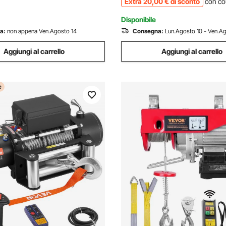
Extra
20
,00
€
di sconto
con co
Elettrica Spellacavi
Disponibile
a:
non appena Ven.Agosto 14
Consegna:
Lun.Agosto 10 - Ven.A
Aggiungi al carrello
Aggiungi al carrello
e