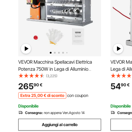
VEVOR Macchina Spellacavi Elettrica
VEVOR Mac
Potenza 750W in Lega di Alluminio
Lega di Al
Calibro tra 1,5-32 mm, Macchinetta
Macchinett
(3,225)
Spellafili Elettrica per Cablaggio Cavi
Cablaggio 
265
54
90
€
90
€
Elettrici 48 x 30 x 38cm, Macchina
con Trapan
Extra
25
,00
€
di sconto
con coupon
Elettrica Spellacavi
Manuale
Disponibile
Disponibile
Consegna:
non appena Ven.Agosto 14
Consegn
Aggiungi al carrello