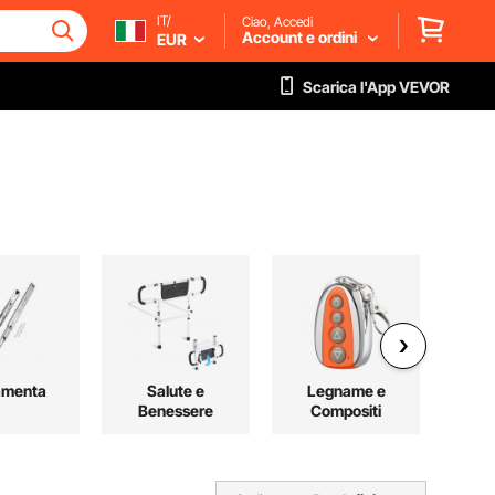
IT/
Ciao, Accedi
Account e ordini
EUR
Scarica l'App VEVOR
amenta
Salute e
Legname e
T
Benessere
Compositi