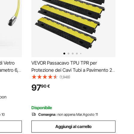
i Vetro
VEVOR Passacavo TPU TPR per
iametro 6,3
Protezione dei Cavi Tubi a Pavimento 2
Canali 5 pz 3,05 x 2,79 cm, Rampa
(1,948)
tivo,
Passacavo Modulare a Pavimento per
97
90
€
ggio 2
Cavi Impermeabile Carico Max. 10000kg,
pon
Rampa Stradale 2 Canali 91,8x25x4.3
cm
Disponibile
 10
Consegna:
non appena Mar.Agosto 11
Aggiungi al carrello