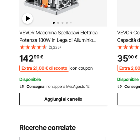
VEVOR Macchina Spellacavi Elettrica
VEVOR Cope
Potenza 180W in Lega di Alluminio
Capacità d
Calibro tra 1,5-25 mm, Macchinetta
Rampa di P
(3,225)
Spellafili Elettrica per Cablaggio Cavi
Copertura 
142
35
90
€
90
€
Elettrici 27 x 31 x 30cm, Macchina
Aree ad Al
Extra
21
,00
€
di sconto
con coupon
Extra
2
,0
Elettrica Spellacavi
Disponibile
Disponibile
Consegna:
non appena Mer.Agosto 12
Consegn
Aggiungi al carrello
Ricerche correlate