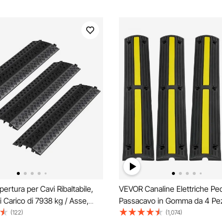
rtura per Cavi Ribaltabile,
VEVOR Canaline Elettriche P
i Carico di 7938 kg / Asse,
Passacavo in Gomma da 4 Pez
rotezione per Tubi Flessibili,
Protezione dei Cavi Tubi a Pa
(122)
(1,074)