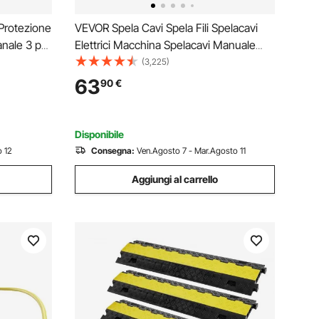
Protezione
VEVOR Spela Cavi Spela Fili Spelacavi
anale 3 pz
Elettrici Macchina Spelacavi Manuale
Modulare a
Intervallo 1,5-40 mm (0,06 - 1,57 Pollici)
(3,225)
ile Carico
Velocità 50 piedi/min Spelafili Manuale
63
90
€
con 1
Disponibile
 12
Consegna:
Ven.Agosto 7 - Mar.Agosto 11
Aggiungi al carrello