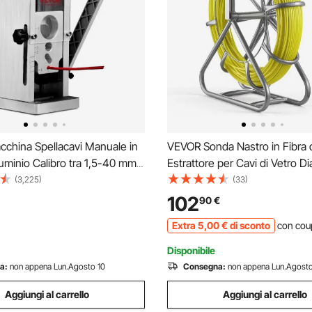
china Spellacavi Manuale in
VEVOR Sonda Nastro in Fibra d
luminio Calibro tra 1,5-40 mm,
Estrattore per Cavi di Vetro D
a Spellafili Manuale per
m con Supporto Asta per Cavi
(3,225)
(33)
Cavi Elettrici Funzionamento
Lunghezza 100 m Non Condut
102
90
€
o 13 x 13 x 30 cm, Spella Cavi
Tiracavi per Gestione di Cabla
Extra
5
,00
€
di sconto
con cou
Testine di Ricambio
Disponibile
a:
non appena Lun.Agosto 10
Consegna:
non appena Lun.Agosto
Aggiungi al carrello
Aggiungi al carrello