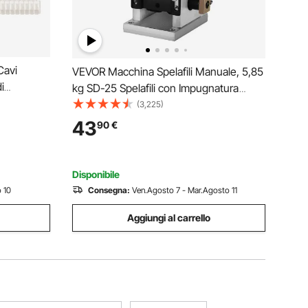
Cavi
VEVOR Macchina Spelafili Manuale, 5,85
i
kg SD-25 Spelafili con Impugnatura
ulari a
Manuale in Lega di Alluminio per La
(3,225)
Lavorazione di Cablaggi, Lavorazione di
43
90
€
 Ricambio
Cavi Aerospaziali, Elaborazione di Linee
Dati
Disponibile
 10
Consegna:
Ven.Agosto 7 - Mar.Agosto 11
Aggiungi al carrello