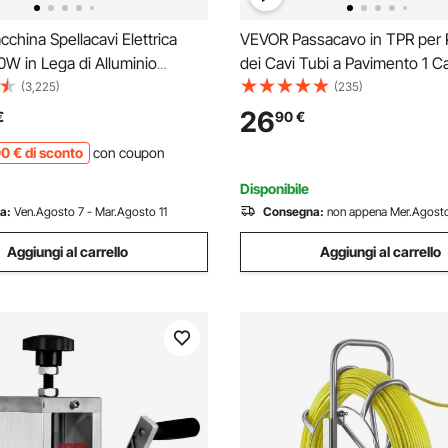
hina Spellacavi Elettrica
VEVOR Passacavo in TPR per 
W in Lega di Alluminio
dei Cavi Tubi a Pavimento 1 C
a 1,5-25 mm, Macchinetta
4x1,3 cm, Rampa Passacavo 
(3,225)
(235)
Elettrica per Cablaggio Cavi
Pavimento per Cavi Impermeab
26
€
90
€
48 x 17 x 32cm, Macchina
Max. 907 kg, Rampa Stradale 
00
€
di sconto
con coupon
pellacavi
Canale Nero 100x13x2 cm
Disponibile
a:
Ven.Agosto 7 - Mar.Agosto 11
Consegna:
non appena Mer.Agosto
Aggiungi al carrello
Aggiungi al carrello