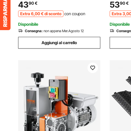
Cablaggio Cavi Elettrici Funzionamento
Copertura 
43
53
90
€
90
€
con Trapano 13 x 13 x 30 cm, Spella Cavi
Aree ad Al
Extra
6
,00
€
di sconto
con coupon
Extra
3
,0
Manuale
Disponibile
Disponibile
Consegna:
non appena Mer.Agosto 12
Consegn
Aggiungi al carrello