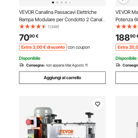
VEVOR Canalina Passacavi Elettriche
VEVOR Macc
Rampa Modulare per Condotto 2 Canale
Potenza 60
Protezione Cavo in Gomma e Pvc Carico
Calibro tr
(1,948)
4.989 kg Rampa di Protezione per Cavi
Spellafili 
70
188
90
€
90
101x24,5x5 cm
Elettrici 
Extra
3
,00
€
di sconto
con coupon
Extra
20
,
Elettrica S
Disponibile
Disponibile
Consegna:
non appena Mar.Agosto 11
Consegn
Aggiungi al carrello