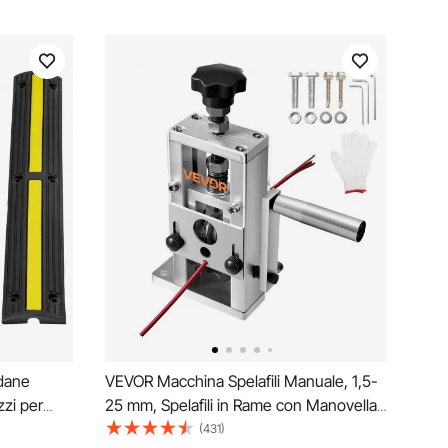
edane
VEVOR Macchina Spelafili Manuale, 1,5-
zi per
25 mm, Spelafili in Rame con Manovella
vimento
o Trapano, Lame Temprate da 64 Mn,
(431)