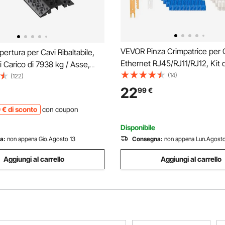
VEVOR Pinza Crimpatrice per 
rtura per Cavi Ribaltabile,
Ethernet RJ45/RJ11/RJ12, Kit d
i Carico di 7938 kg / Asse,
Crimpatura per Connettori Mod
(14)
rotezione per Tubi Flessibili,
(122)
4/6/8 pin, con Mini Spelafili 50
per Cavi da Pavimento, per
22
99
€
Connettori e 50 Guaine, Lame
to Traffico Pedonale, 2 Pezzi
0
€
di sconto
con coupon
e Tester, per Cavi di Rete
Disponibile
a:
non appena Gio.Agosto 13
Consegna:
non appena Lun.Agosto
Aggiungi al carrello
Aggiungi al carrello