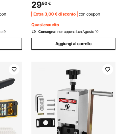
acavo
Rulli in Acciaio, con Telaio in Lega di
29
90
€
Alluminio, per Rottami di Rame
pon
Extra
3
,00
€
di sconto
con coupon
Quasi esaurito
to 9
Consegna:
non appena Lun.Agosto 10
Aggiungi al carrello