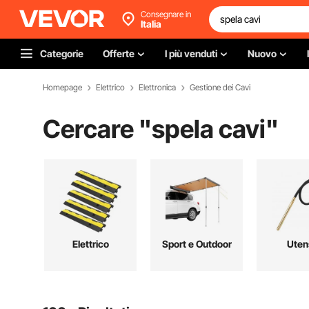
Consegnare in
Italia
Categorie
Offerte
I più venduti
Nuovo
Homepage
Elettrico
Elettronica
Gestione dei Cavi
Cercare "
spela cavi
"
Elettrico
Sport e Outdoor
Utens