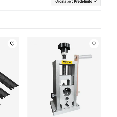
Ordina per:
Predefinito