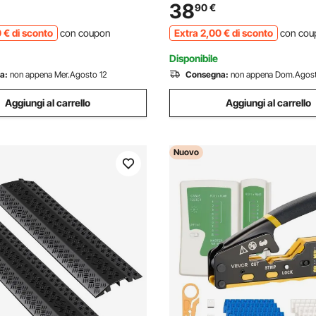
per Cavi da Pavimento, per
Misura di Canale Rampa Pass
38
90
€
to Traffico Pedonale, 3 Pezzi
Modulare 100 x 15 x 3,1 cm
0
€
di sconto
con coupon
Extra
2
,00
€
di sconto
con cou
Disponibile
a:
non appena Mer.Agosto 12
Consegna:
non appena Dom.Agos
Aggiungi al carrello
Aggiungi al carrello
Nuovo