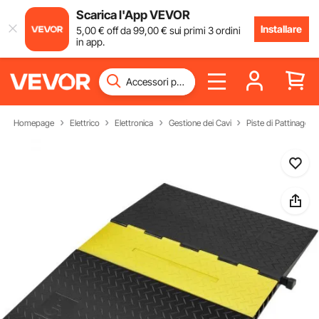
Scarica l'App VEVOR
Installare
5
,00
€
off da
99
,00
€
sui primi 3 ordini
in app.
Homepage
Elettrico
Elettronica
Gestione dei Cavi
Piste di Pattinaggio