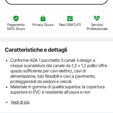
Pagamento
Privacy Sicura
Resi GRATUITI
Servizio
100% Sicuro
Professionale
Caratteristiche e dettagli
Conforme ADA 1 pacchetto 5 canali: il design a
cinque scanalature del canale da 1,3 x 1,2 pollici offre
spazio sufficiente per cavi elettrici, cavi di
alimentazione, tubi flessibili e cavi a pavimento,
proteggendoli da pedoni e veicoli.
Materiale in gomma di qualità superba: la copertura
superiore in PVC è resistente all'usura e non
infiammabile. Temperatura operativa: superiore a -40
Vedi di più
℉. Preparatevi a materiali e qualità che fanno quello
che dicono!