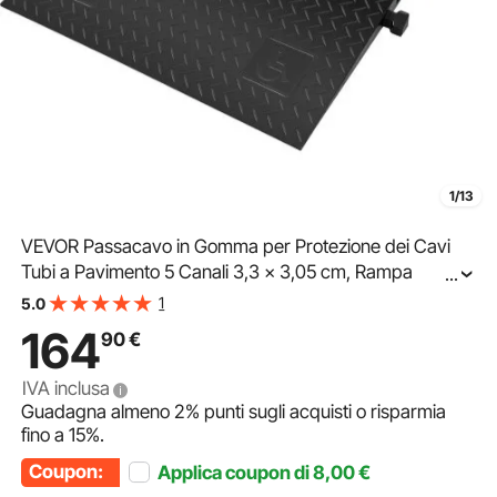
1/13
VEVOR Passacavo in Gomma per Protezione dei Cavi
Tubi a Pavimento 5 Canali 3,3 x 3,05 cm, Rampa
...
Passacavo Modulare Impermeabile Carico Max. 10000
1
5.0
kg, Protezione dei Cavi Nero Giallo 114,5 x 80 x 5 cm
164
90
€
IVA inclusa
Guadagna almeno
2%
punti sugli acquisti o risparmia
fino a
15%
.
Coupon:
Applica coupon di
8,00
€