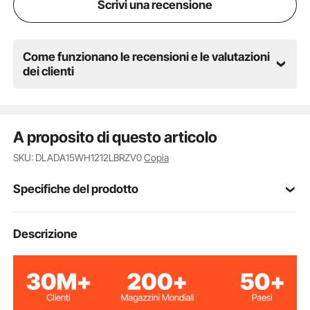
Scrivi una recensione
Come funzionano le recensioni e le valutazioni
dei clienti
A proposito di questo articolo
SKU: DLADA15WH1212LBRZV0
Copia
Specifiche del prodotto
CP-5DA(7508001)
Modello
Descrizione
1 pz
Quantità
5
Canale