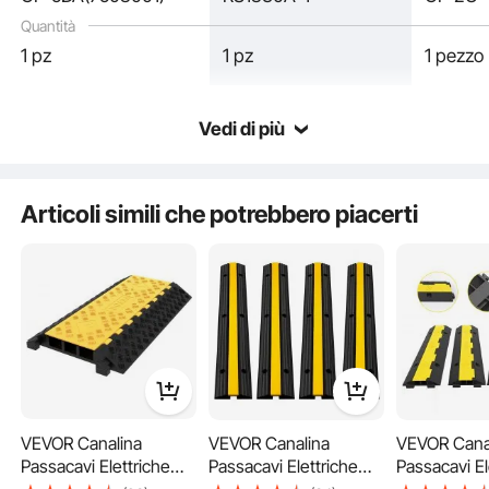
Quantità
1 pz
1 pz
1 pezzo
Vedi di più
Articoli simili che potrebbero piacerti
Apri rapidamente
Installa facilmente
VEVOR Canalina
VEVOR Canalina
VEVOR Cana
Passacavi Elettriche
Passacavi Elettriche
Passacavi El