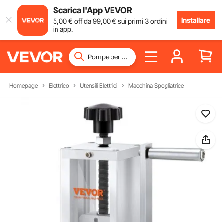
Scarica l'App VEVOR
Installare
5
,00
€
off da
99
,00
€
sui primi 3 ordini
in app.
Homepage
Elettrico
Utensili Elettrici
Macchina Spogliatrice