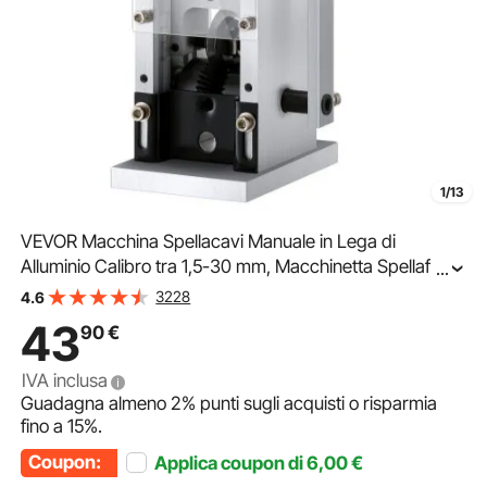
1/13
VEVOR Macchina Spellacavi Manuale in Lega di
Alluminio Calibro tra 1,5-30 mm, Macchinetta Spellafili
...
Manuale per Cablaggio Cavi Elettrici Funzionamento con
3228
4.6
Trapano 13 x 13 x 30 cm, Spella Cavi Manuale
43
90
€
IVA inclusa
Guadagna almeno
2%
punti sugli acquisti o risparmia
fino a
15%
.
Coupon:
Applica coupon di
6,00
€