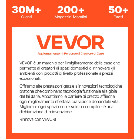
Intervallo di
1,5-30 mm
calibro del filo
manuale / trapano
Modi operativi
alimentato
lega di alluminio
Materiale
Dimensione
13 x 13 x 30 cm
articolo
3,4 kg
Peso