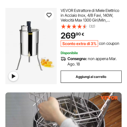
VEVOR Estrattore di Miele Elettrico
in Acciaio Inox, 4/8 Favi, 140W,
Velocità Max 1300 Giri/Min,
Smielatore Centrifuga per
(32)
Apicoltura con Coperchio
269
90
€
Trasparente, Altezza Regolabile
100-108 cm
Sconto extra di 3%
con coupon
Disponibile
Consegna:
non appena Mar.
Ago. 18
Aggiungi al carrello