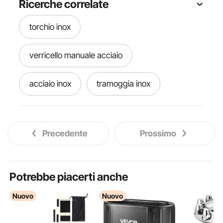
Ricerche correlate
torchio inox
verricello manuale acciaio
acciaio inox
tramoggia inox
inox
apicoltura alveare
Precedente
Prossimo
inox alimentare
tagliaverdure manuale in acciaio
Potrebbe piacerti anche
Nuovo
Nuovo
sportelli inox
89 inox