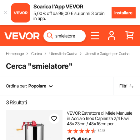
Scarica l'App VEVOR
Installare
5
,00
€
off da
99
,00
€
sui primi 3 ordini
in app.
Homepage
Cucina
Utensili da Cucina
Utensili e Gadget per Cucina
Cerca "
smielatore
"
Ordina per:
Popolare
Filtri
3
Risultati
VEVOR Estrattore di Miele Manuale
in Acciaio Inox Capienza 2/4 Favi
48x23cm / 48x16cm per
Apicoltura, Smielatore Centrifuga di
(44)
Miele Manuale con Coperchio
90
€
Trasparente Altezza Regolabile tra