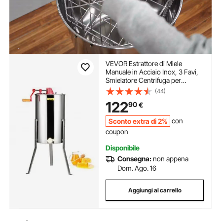
VEVOR Estrattore di Miele
Manuale in Acciaio Inox, 3 Favi,
Smielatore Centrifuga per
Apicoltura, Coperchio
(44)
Trasparente, Altezza Regolabile
122
90
€
100-108 cm
Sconto extra di 2%
con
coupon
Disponibile
Consegna:
non appena
Dom. Ago. 16
Aggiungi al carrello