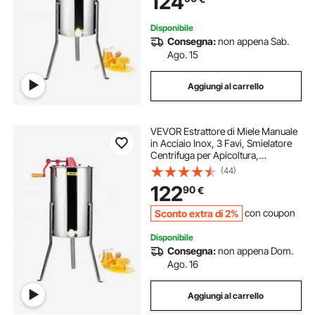
124
100-108cm
Disponibile
Consegna:
non appena Sab.
Ago. 15
Aggiungi al carrello
VEVOR Estrattore di Miele Manuale
in Acciaio Inox, 3 Favi, Smielatore
Centrifuga per Apicoltura,
Coperchio Trasparente, Altezza
(44)
Regolabile 100-108 cm
122
90
€
Sconto extra di 2%
con coupon
Disponibile
Consegna:
non appena Dom.
Ago. 16
Aggiungi al carrello