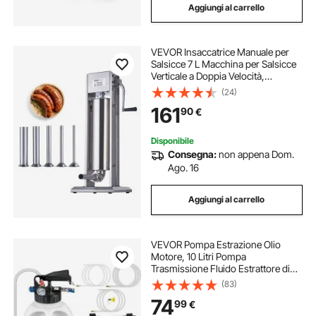
Aggiungi al carrello
VEVOR Insaccatrice Manuale per
Salsicce 7 L Macchina per Salsicce
Verticale a Doppia Velocità,
Realizzata in Acciaio Inossidabile
(24)
304 per Uso Alimentare, 5 Tubi di
161
90
€
Ripieno, per Cucina, Ristorante
Disponibile
Consegna:
non appena Dom.
Ago. 16
Aggiungi al carrello
VEVOR Pompa Estrazione Olio
Motore, 10 Litri Pompa
Trasmissione Fluido Estrattore di
Olio, 10L ATF Kit Cambio Olio
(83)
Manuale Sistema di Riempimento
74
99
€
Pompa del Liquido Strumento con