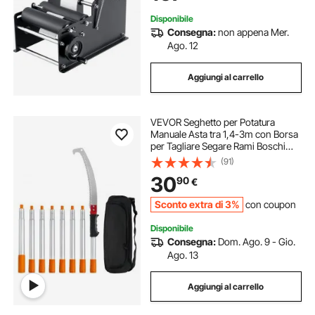
10-130mm
Disponibile
Consegna:
non appena Mer.
Ago. 12
Aggiungi al carrello
VEVOR Seghetto per Potatura
Manuale Asta tra 1,4-3m con Borsa
per Tagliare Segare Rami Boschi
Alberi in Altezza, Troncarami
(91)
Manuale con 8 Pali Lega di
30
90
€
Alluminio Lama Curva, Seghetto
Troncarami Manuale
Sconto extra di 3%
con coupon
Disponibile
Consegna:
Dom. Ago. 9 - Gio.
Ago. 13
Aggiungi al carrello