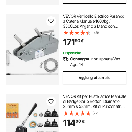
VEVOR Verricello Elettrico Paranco
a Catena Manuale 1600kg /
3500Lbs Argano a Mano con
Lunghezza della Corda 25m
(46)
Paranco Sollevatore per Argano
171
90
€
Manuale in Metallico Uso
Disponibile
Consegna:
non appena Ven.
Ago. 14
Aggiungi al carrello
VEVOR Kit per Fustellatrice Manuale
di Badge Spillo Bottoni Diametro
25mm & 58mm, Kit di Punzonatrice
Manuale in Lega di Alluminio per
(27)
Badge Spillo Regalo Fai-da-te
114
90
€
Accessori Completi Modelli Rotondi