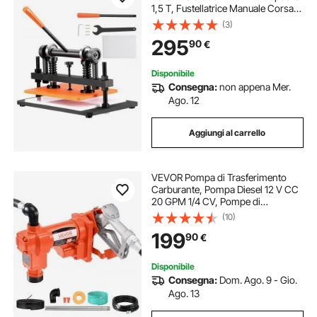
1,5 T, Fustellatrice Manuale Corsa
Regolabile 12 mm Perforatrice
(3)
Goffratura Manuale per Pelle Carta
295
90
€
Espanso Plastica Gomma Vari
Materiali
Disponibile
Consegna:
non appena Mer.
Ago. 12
Aggiungi al carrello
VEVOR Pompa di Trasferimento
Carburante, Pompa Diesel 12 V CC
20 GPM 1/4 CV, Pompe di
Estrazione con Ugello Manuale,
(10)
Tubo di Scarico e Tubo di
199
90
€
Aspirazione, per Benzina, Diesel,
Cherosene
Disponibile
Consegna:
Dom. Ago. 9 - Gio.
Ago. 13