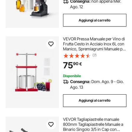
Consegna:
non appena Mer.
giratubi utensili manuali
Ago. 12
Aggiungi al carrello
tagliapiastrelle manuale da 1200 mm
VEVOR Pressa Manuale per Vino di
tagliapiastrelle manuale professionale
Frutta Cesto in Acciaio Inox 6L con
Manico, Spremiagrumi Manuale per
Bevande Alcoliche Pressa per
(7)
tagliapiastrelle professionali manuale
Sidro, Mela, Uva, Tintura, Miele,
75
90
€
Olio d'Oliva Cucina, Casa
sollevatore manuale
Disponibile
Consegna:
Dom. Ago. 9 - Gio.
Ago. 13
fustellatrice manuale gomma
Aggiungi al carrello
tagliapiastrelle manuale a binario
VEVOR Tagliapiastrelle manuale
800mm Tagliapiastrelle Manuale a
Binario Singolo 3/5 in Cap con