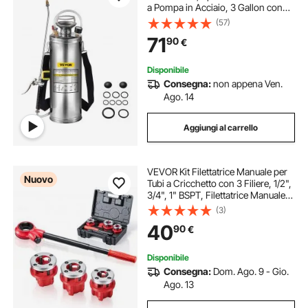
a Pompa in Acciaio, 3 Gallon con
Spruzzatore per Giardinaggio,
(57)
Irroratrice Manuale, Domestico e
71
90
€
Pulizia del Terreno
Disponibile
Consegna:
non appena Ven.
Ago. 14
Aggiungi al carrello
VEVOR Kit Filettatrice Manuale per
Nuovo
Tubi a Cricchetto con 3 Filiere, 1/2",
3/4", 1" BSPT, Filettatrice Manuale
per Tubi, Impugnatura Comoda,
(3)
con Valigetta per Installazione e
40
90
€
Riparazione Idraulica
Disponibile
Consegna:
Dom. Ago. 9 - Gio.
Ago. 13