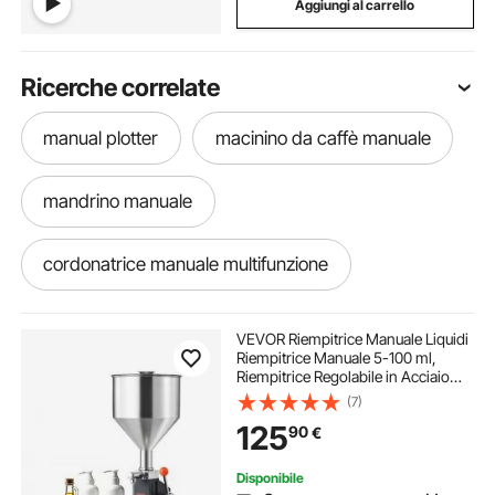
Aggiungi al carrello
Ricerche correlate
manual plotter
macinino da caffè manuale
mandrino manuale
cordonatrice manuale multifunzione
tritacarne manuale ghisa
VEVOR Riempitrice Manuale Liquidi
Riempitrice Manuale 5-100 ml,
Riempitrice Regolabile in Acciaio
tritacarne manuale di ghisa
Inossidabile con Tramoggia per
(7)
Latte, Acqua, Succo, Olio
125
90
€
Essenziale, Shampoo, Miele,
Crema Cosmetica
sega telescopica manuale
utensili manuali
Disponibile