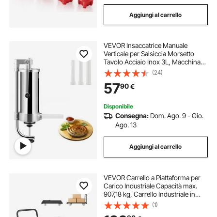
Aggiungi al carrello
VEVOR Insaccatrice Manuale
Verticale per Salsiccia Morsetto
Tavolo Acciaio Inox 3L, Macchina
per Insaccare Salsicce Manuale da
(24)
Tavolo Capienza 3L in Acciaio
57
90
€
Inossidabile 3 Tubi di Riempimento
Inclusi
Disponibile
Consegna:
Dom. Ago. 9 - Gio.
Ago. 13
Aggiungi al carrello
VEVOR Carrello a Piattaforma per
Carico Industriale Capacità max.
907,18 kg, Carrello Industriale in
Acciaio con Ruote Girevoli e
(1)
Maniglia, Pianale a Spinta Manuale