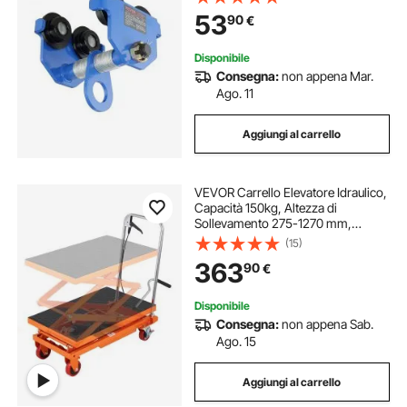
Paranco da garage in acciaio legato
53
90
€
per trave a I dritta e curva
Disponibile
Consegna:
non appena Mar.
Ago. 11
Aggiungi al carrello
VEVOR Carrello Elevatore Idraulico,
Capacità 150kg, Altezza di
Sollevamento 275-1270 mm,
Piattaforma Elevatore Manuale a
(15)
Forbice Doppia con 4 Ruote
363
90
€
Cuscinetto Antiscivolo, Carrello
Idraulico a Forbice
Disponibile
Consegna:
non appena Sab.
Ago. 15
Aggiungi al carrello