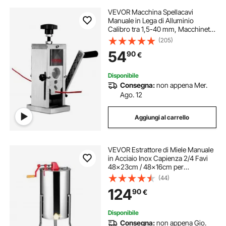
VEVOR Macchina Spellacavi
Manuale in Lega di Alluminio
Calibro tra 1,5-40 mm, Macchinetta
Spellafili Manuale per Cablaggio
(205)
Cavi Elettrici Funzionamento con
54
90
€
Trapano 13 x 13 x 30 cm, Spella
Cavi Manuale
Disponibile
Consegna:
non appena Mer.
Ago. 12
Aggiungi al carrello
VEVOR Estrattore di Miele Manuale
in Acciaio Inox Capienza 2/4 Favi
48x23cm / 48x16cm per
Apicoltura, Smielatore Centrifuga di
(44)
Miele Manuale con Coperchio
124
90
€
Trasparente Altezza Regolabile tra
100-108cm
Disponibile
Consegna:
non appena Gio.