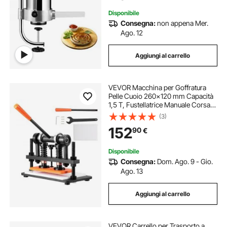
Disponibile
Consegna:
non appena Mer.
Ago. 12
Aggiungi al carrello
VEVOR Macchina per Goffratura
Pelle Cuoio 260x120 mm Capacità
1,5 T, Fustellatrice Manuale Corsa
Regolabile 12 mm Perforatrice
(3)
Goffratura Manuale per Pelle Carta
152
90
€
Espanso Plastica Gomma Vari
Materiali
Disponibile
Consegna:
Dom. Ago. 9 - Gio.
Ago. 13
Aggiungi al carrello
VEVOR Carrello per Trasporto a