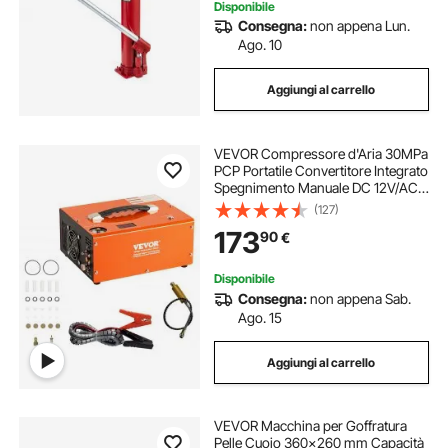
Disponibile
Consegna:
non appena Lun.
Ago. 10
Aggiungi al carrello
VEVOR Compressore d'Aria 30MPa
PCP Portatile Convertitore Integrato
Spegnimento Manuale DC 12V/AC
230V, Compressore d'Aria Portatile
(127)
ad Alta Pressione Senza Acqua
173
90
€
Senza Olio Portatile
Disponibile
Consegna:
non appena Sab.
Ago. 15
Aggiungi al carrello
VEVOR Macchina per Goffratura
Pelle Cuoio 360x260 mm Capacità