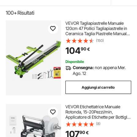
100+
Risultati
VEVOR Tagliapiastrelle Manuale
120cm 47 Pollici Tagliapiastrelle in
Ceramica Taglia Piastrelle Manuale
in Acciaio
(150)
104
90
€
Disponibile
Consegna:
non appena Mer.
Ago. 12
Aggiungi al carrello
VEVOR Etichettatrice Manuale
Rotonda, 15-20Pezzi/min,
Applicatore di Etichette per Bottiglie
Rotonde, Etichettatrice Manuale
(8)
Regolabile Adatta per Bottiglie
107
90
€
Lunghezza/Larghezza Etichetta tra