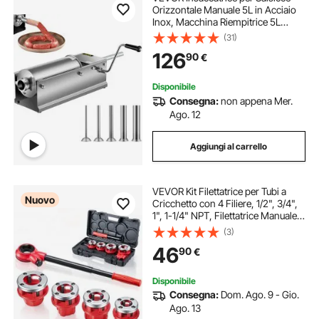
Orizzontale Manuale 5L in Acciaio
Inox, Macchina Riempitrice 5L
Orizzontale per Salsiccia Salumi da
(31)
Tavolo Manuale Uso Commerciale
126
90
€
Casalingo, Riempitrice di Salsicce
Disponibile
Consegna:
non appena Mer.
Ago. 12
Aggiungi al carrello
VEVOR Kit Filettatrice per Tubi a
Nuovo
Cricchetto con 4 Filiere, 1/2", 3/4",
1", 1-1/4" NPT, Filettatrice Manuale
per Tubi, Impugnatura Comoda,
(3)
Valigetta Portatile per Installazione e
46
90
€
Riparazione Idraulica
Disponibile
Consegna:
Dom. Ago. 9 - Gio.
Ago. 13