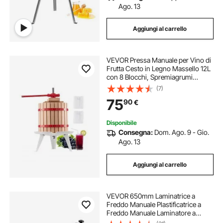
Ago. 13
Aggiungi al carrello
VEVOR Pressa Manuale per Vino di
Frutta Cesto in Legno Massello 12L
con 8 Blocchi, Spremiagrumi
Manuale per Bevande Alcoliche
(7)
Pressa per Sidro, Mela, Uva,
75
90
€
Tintura, Miele, Olio d'Oliva Cucina,
Casa
Disponibile
Consegna:
Dom. Ago. 9 - Gio.
Ago. 13
Aggiungi al carrello
VEVOR 650mm Laminatrice a
Freddo Manuale Plastificatrice a
Freddo Manuale Laminatore a
Freddo a 4 Rulli Gomma Morbida E