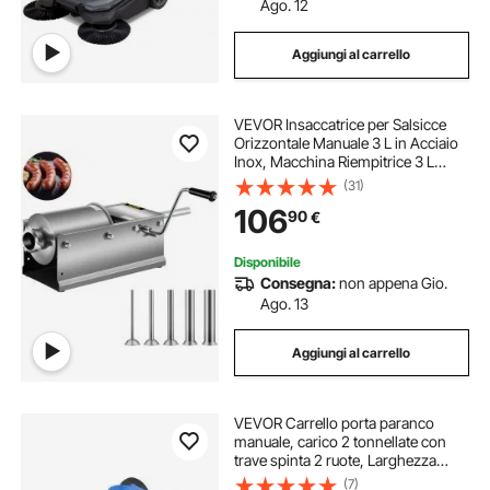
Ago. 12
Aggiungi al carrello
VEVOR Insaccatrice per Salsicce
Orizzontale Manuale 3 L in Acciaio
Inox, Macchina Riempitrice 3 L
Orizzontale per Salsiccia Salumi da
(31)
Tavolo Manuale Uso Commerciale
106
90
€
Casalingo, Riempitore di Salsicce
Disponibile
Consegna:
non appena Gio.
Ago. 13
Aggiungi al carrello
VEVOR Carrello porta paranco
manuale, carico 2 tonnellate con
trave spinta 2 ruote, Larghezza
regolabile trave a I 63,5-177,8 mm,
(7)