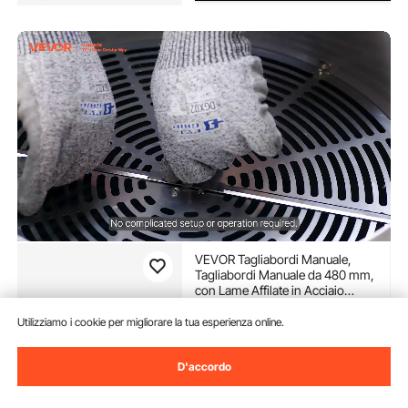
VEVOR Tagliabordi Manuale,
Tagliabordi Manuale da 480 mm,
con Lame Affilate in Acciaio
Inossidabile, Macchina da Taglio
(5)
Idroponica a Umido e a Secco,
Utilizziamo i cookie per migliorare la tua esperienza online.
106
90
€
Taglio a Rotazione per Piante,
Foglie
Sconto extra di 8%
con
D'accordo
coupon