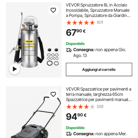
VEVOR Spruzzatore 8L in Acciaio
Inossidabile, Spruzzatore Manuale
a Pompa, Spruzzatore da Giardino
Rinforzato a Pressione da 3,3
(57)
Pollici, Spruzzatore per
67
90
€
Giardinaggio Domestico e Pulizia
del Terreno
Disponibile
Consegna:
non appena Gio.
Ago. 13
Aggiungi al carrello
VEVOR Spazzatrice per pavimenti a
terra manuale, larghezza 65cm
Spazzatrice per pavimenti manuale,
contenitore per rifiuti da 18,9L,
(20)
maniglia in angolazione e altezza,
94
90
€
cortile, garage, patio
Disponibile
Consegna:
non appena Mer.