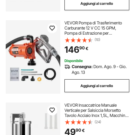
Aggiungi al carrello
VEVOR Pompa di Trasferimento
Carburante 12 V CC 15 GPM,
Pompa di Estrazione per
Trasferimento Diesel in Ghisa,
(10)
Ugello Manuale, Tubo di Scarico,
146
90
€
per Benzina, Diesel, Cherosene
Disponibile
Consegna:
Dom. Ago. 9 - Gio.
Ago. 13
Aggiungi al carrello
VEVOR Insaccatrice Manuale
Verticale per Salsiccia Morsetto
Tavolo Acciaio Inox 1,5L, Macchina
per Insaccare Salsicce Manuale da
(24)
Tavolo Capienza da 1,5L in Acciaio
49
90
€
Inox 3 Tubi di Riempimento Inclusi