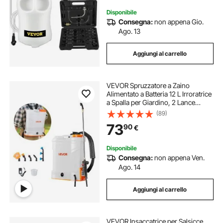
14 Adattatori Comuni
Disponibile
Consegna:
non appena Gio.
Ago. 13
Aggiungi al carrello
VEVOR Spruzzatore a Zaino
Alimentato a Batteria 12 L Irroratrice
a Spalla per Giardino, 2 Lance
Retrattili e 5 Ugelli, Autonomia di 2
(89)
Ore, Spruzzatori Portatili per
73
90
€
Diserbanti, Bianco e Arancione
Disponibile
Consegna:
non appena Ven.
Ago. 14
Aggiungi al carrello
VEVOR Insaccatrice per Salsicce