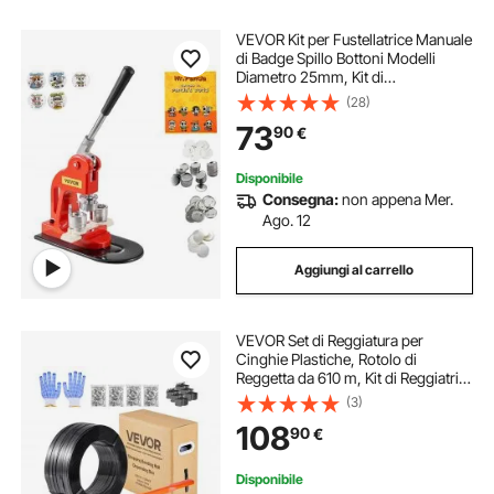
VEVOR Kit per Fustellatrice Manuale
di Badge Spillo Bottoni Modelli
Diametro 25mm, Kit di
Punzonatrice Manuale in Ferro ABS
(28)
per Badge Spillo Fai-da-te con
73
90
€
Accessori Completi Modelli da
Diametro 25mm
Disponibile
Consegna:
non appena Mer.
Ago. 12
Aggiungi al carrello
VEVOR Set di Reggiatura per
Cinghie Plastiche, Rotolo di
Reggetta da 610 m, Kit di Reggiatrici
Manuali per Imballaggio Magazzino
(3)
Trasporto, con 600 Sigilli Metallici,
108
90
€
200 Protezioni Angolari, Guanti
Disponibile