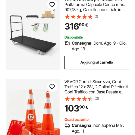
Piattaforma Capacità Carico max.
907,18 kg, Carrello Industriale in
Acciaio a Spinta Manuale con
(1)
Piattaforma, Pianale per
316
90
€
Spostamento dei Bagagli Pacchi
Merci Logistica
Disponibile
Consegna:
Dom. Ago. 9 - Gio.
Ago. 13
Aggiungi al carrello
VEVOR Coni di Sicurezza, Coni
Traffico 12 x 28", 2 Collari Riflettenti
Coni Traffico con Base Pesata e
Anello Manuale Utilizzati per il
(3)
Controllo del Traffico, Parcheggio
103
90
€
Stradale
Quasi esaurito
Consegna:
non appena Mar.
Ago. 11