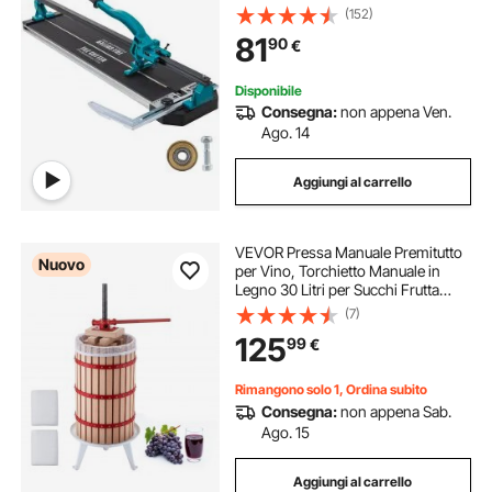
Strumenti di Taglio Manuale con
(152)
Posizionamento Preciso del Laser
81
90
€
Disponibile
Consegna:
non appena Ven.
Ago. 14
Aggiungi al carrello
VEVOR Pressa Manuale Premitutto
Nuovo
per Vino, Torchietto Manuale in
Legno 30 Litri per Succhi Frutta
Mele Uva Arance Verdure, Cestello
(7)
in Legno Massello di Faggio,
125
99
€
Pressa con 2 Sacchetti di Filtro
Rimangono solo 1, Ordina subito
Consegna:
non appena Sab.
Ago. 15
Aggiungi al carrello