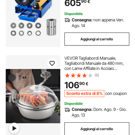
605
90
€
Condizionata per Auto
Disponibile
Consegna:
non appena Ven.
Ago. 14
Aggiungi al carrello
VEVOR Tagliabordi Manuale,
Tagliabordi Manuale da 480 mm,
con Lame Affilate in Acciaio
Inossidabile, Macchina da Taglio
(5)
Idroponica a Umido e a Secco,
106
90
€
Taglio a Rotazione per Piante, Foglie
Sconto extra di 8%
con coupon
Disponibile
Consegna:
Dom. Ago. 9 - Gio.
Ago. 13
Aggiungi al carrello