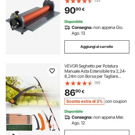
(31)
Alla Superficie Liscia
90
90
€
Disponibile
Consegna:
non appena Gio.
Ago. 13
Aggiungi al carrello
VEVOR Seghetto per Potatura
Manuale Asta Estensibile tra 2,24-
8,24m con Borsa per Tagliare
Segare Rami Boschi Alberi in
(91)
Altezza, Troncarami Manuale 5,9kg
86
90
€
Palo Estensibile in Fibra di Vetro
Lama Curva
Sconto extra di 3%
con coupon
Disponibile
Consegna:
non appena Mer.
Ago. 12