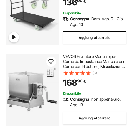
136
90
€
per Trasporto Merci Pacchi
Disponibile
Consegna:
Dom. Ago. 9 - Gio.
Ago. 13
Aggiungi al carrello
VEVOR Frullatore Manuale per
Carne da Impastatrice Manuale per
Carne con Riduttore, Miscelazione
Massima di 20,4 kg di Carne,
(3)
Dispositivo Macina per Lavorazione
168
90
€
della Carne con Contenitore
Ribaltabile
Disponibile
Consegna:
non appena Gio.
Ago. 13
Aggiungi al carrello