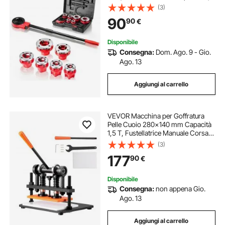
Impugnatura Comoda, Set Portatile
(3)
con Valigetta per Installazione e
90
90
€
Riparazione Idraulica
Disponibile
Consegna:
Dom. Ago. 9 - Gio.
Ago. 13
Aggiungi al carrello
VEVOR Macchina per Goffratura
Pelle Cuoio 280x140 mm Capacità
1,5 T, Fustellatrice Manuale Corsa
Regolabile 12 mm Perforatrice
(3)
Goffratura Manuale per Pelle Carta
177
90
€
Espanso Plastica Gomma Vari
Materiali
Disponibile
Consegna:
non appena Gio.
Ago. 13
Aggiungi al carrello