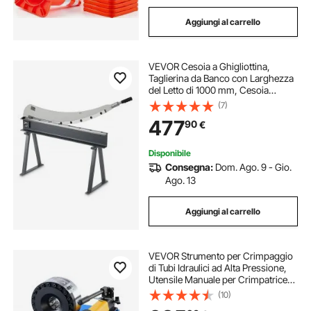
Aggiungi al carrello
VEVOR Cesoia a Ghigliottina,
Taglierina da Banco con Larghezza
del Letto di 1000 mm, Cesoia
Manuale per la Lavorazione di
(7)
Lamiere, con Materiale Q235, Alta
477
90
€
Precisione, Supporto, per Alluminio
Disponibile
Consegna:
Dom. Ago. 9 - Gio.
Ago. 13
Aggiungi al carrello
VEVOR Strumento per Crimpaggio
di Tubi Idraulici ad Alta Pressione,
Utensile Manuale per Crimpatrice
Idraulica Portatile con 8 Matrici,
(10)
Adatto per Tubi del Gas, Acqua, Aria