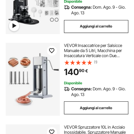
Disponibile
Consegna:
Dom. Ago. 9 - Gio.
Ago. 13
Aggiungi al carrello
VEVOR Insaccatrice per Salsicce
Manuale da 5 Litri, Macchina per
Insaccatura Verticale con Due
Velocità e 5 Tubi di Riempimento e
(1)
Maniglia, in Acciaio Inossidabile per
140
90
€
Uso Commerciale Domestico
Disponibile
Consegna:
Dom. Ago. 9 - Gio.
Ago. 13
Aggiungi al carrello
VEVOR Spruzzatore 10L in Acciaio
Inossidabile, Spruzzatore Manuale