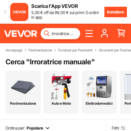
Scarica l'App VEVOR
Installare
5
,00
€
off da
99
,00
€
sui primi 3 ordini
in app.
Homepage
Pavimentazione
Forniture per Pavimenti
Strumenti per Pavime
Cerca "
Irroratrice manuale
"
Pavimentazione
Auto e Moto
Elettrodomestici
Port
Ordina per:
Popolare
Filtri