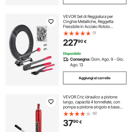
VEVOR Set di Reggiatura per
Cinghie Metalliche, Reggetta
Flessibile in Acciaio Rotolo
Lunghezza 183 m, 300 Sigilli
(1)
Metallici, Reggiatrice Manuale per
227
90
€
Pallet Magazzini Trasporti
Imballaggi Industriali
Disponibile
Consegna:
Dom. Ago. 9 - Gio.
Ago. 13
Aggiungi al carrello
VEVOR Cric idraulico a pistone
lungo, capacità 4 tonnellate, con
pompa a pistone singolo e base
piatta, raccoglitrice manuale di
(6)
ciliegie con maniglia paranco di
37
90
€
sollevamento motore