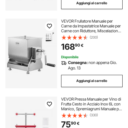
Aggiungi al carrello
VEVOR Frullatore Manuale per
Carne da Impastatrice Manuale per
Carne con Riduttore, Miscelazione
Massima di 20,4 kg di Carne,
(200)
Dispositivo Macina per Lavorazione
168
90
€
della Carne con Contenitore
Ribaltabile
Disponibile
Consegna:
non appena Gio.
Ago. 13
Aggiungi al carrello
VEVOR Pressa Manuale per Vino di
Frutta Cesto in Acciaio Inox 6L con
Manico, Spremiagrumi Manuale per
Bevande Alcoliche Pressa per
(330)
Sidro, Mela, Uva, Tintura, Miele,
75
90
€
Olio d'Oliva Cucina, Casa