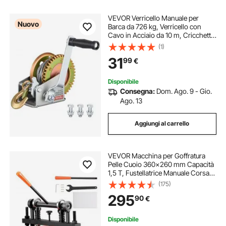
VEVOR Verricello Manuale per
Nuovo
Barca da 726 kg, Verricello con
Cavo in Acciaio da 10 m, Cricchetto
Bidirezioanle e Maniglia Antiscivolo,
(1)
Facile da Installare, Ideale per
31
99
€
Rimorchi per Barche e ATV
Disponibile
Consegna:
Dom. Ago. 9 - Gio.
Ago. 13
Aggiungi al carrello
VEVOR Macchina per Goffratura
Pelle Cuoio 360x260 mm Capacità
1,5 T, Fustellatrice Manuale Corsa
Regolabile 12 mm Perforatrice
(175)
Goffratura Manuale per Pelle Carta
295
90
€
Espanso Plastica Gomma Vari
Materiali
Disponibile