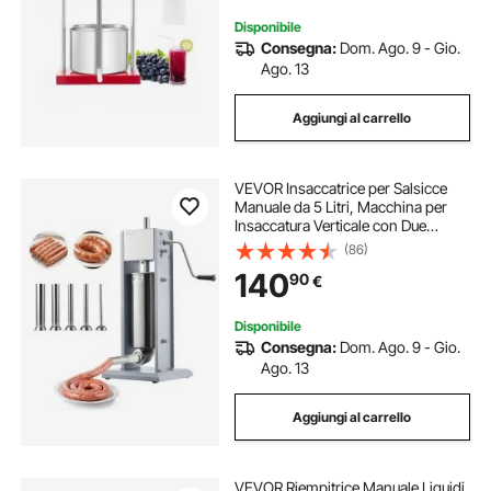
Disponibile
Consegna:
Dom. Ago. 9 - Gio.
Ago. 13
Aggiungi al carrello
VEVOR Insaccatrice per Salsicce
Manuale da 5 Litri, Macchina per
Insaccatura Verticale con Due
Velocità e 5 Tubi di Riempimento e
(86)
Maniglia, in Acciaio Inossidabile per
140
90
€
Uso Commerciale Domestico
Disponibile
Consegna:
Dom. Ago. 9 - Gio.
Ago. 13
Aggiungi al carrello
VEVOR Riempitrice Manuale Liquidi