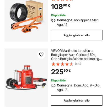
Trasporto, con 600 Sigilli Metallici,
108
90
€
200 Protezioni Angolari, Guanti
Disponibile
Consegna:
non appena Mer.
Ago. 12
Aggiungi al carrello
VEVOR Martinetto Idraulico a
Bottiglia per Auto Carico di 50 t,
Cric a Bottiglia Saldato per Impieghi
Gravosi Pneumatico o Manuale con
(102)
Pompa per SUV, Camion, Camper,
225
90
€
Riparazione Auto, Rosso
Disponibile
Consegna:
Dom. Ago. 9 - Gio.
Ago. 13
Aggiungi al carrello