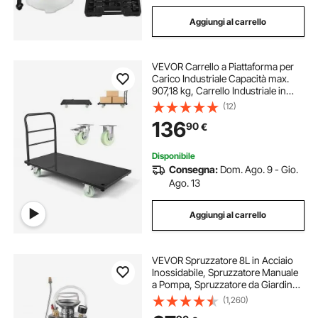
Aggiungi al carrello
VEVOR Carrello a Piattaforma per
Carico Industriale Capacità max.
907,18 kg, Carrello Industriale in
Acciaio con Ruote Girevoli e
(12)
Maniglia, Pianale a Spinta Manuale
136
90
€
per Trasporto Merci Pacchi
Disponibile
Consegna:
Dom. Ago. 9 - Gio.
Ago. 13
Aggiungi al carrello
VEVOR Spruzzatore 8L in Acciaio
Inossidabile, Spruzzatore Manuale
a Pompa, Spruzzatore da Giardino
Rinforzato a Pressione da 3,3
(1,260)
Pollici, Spruzzatore per