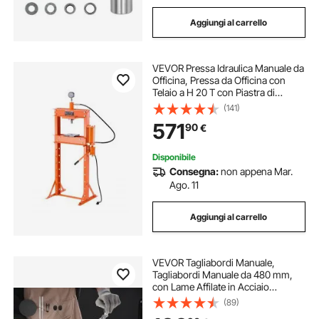
Aggiungi al carrello
VEVOR Pressa Idraulica Manuale da
Officina, Pressa da Officina con
Telaio a H 20 T con Piastra di
Pressatura Pressione 0,8-1,2 MPa,
(141)
Pressa Idraulica Regolabile per
571
90
€
Pavimento di Garage per Piegatura
Disponibile
Consegna:
non appena Mar.
Ago. 11
Aggiungi al carrello
VEVOR Tagliabordi Manuale,
Tagliabordi Manuale da 480 mm,
con Lame Affilate in Acciaio
Inossidabile, Macchina da Taglio
(89)
Idroponica a Umido e a Secco,