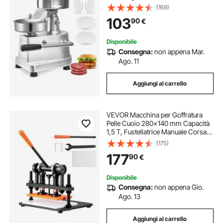
130mm, Pressa per Hamburger in
(169)
Acciaio Inox per Formatura Carne
103
90
€
1000 Pezzi Carta per Hamburger,
Pressa per Hamburger
Disponibile
Consegna:
non appena Mar.
Ago. 11
Aggiungi al carrello
VEVOR Macchina per Goffratura
Pelle Cuoio 280x140 mm Capacità
1,5 T, Fustellatrice Manuale Corsa
Regolabile 12 mm Perforatrice
(175)
Goffratura Manuale per Pelle Carta
177
90
€
Espanso Plastica Gomma Vari
Materiali
Disponibile
Consegna:
non appena Gio.
Ago. 13
Aggiungi al carrello