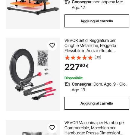
Consegna:
non appena Mer.
Ago. 12
Aggiungi al carrello
VEVOR Set di Reggiatura per
Cinghie Metalliche, Reggetta
Flessibile in Acciaio Rotolo
Lunghezza 183 m, 300 Sigilli
(30)
Metallici, Reggiatrice Manuale per
227
90
€
Pallet Magazzini Trasporti
Imballaggi Industriali
Disponibile
Consegna:
Dom. Ago. 9 - Gio.
Ago. 13
Aggiungi al carrello
VEVOR Macchina per Hamburger
Commerciale, Macchina per
Hamburger Pressa Dimensioni