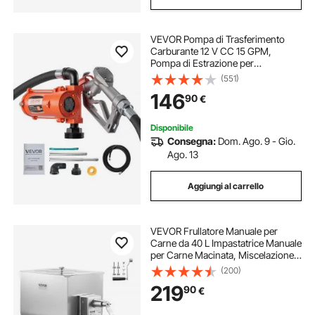
VEVOR Pompa di Trasferimento
Carburante 12 V CC 15 GPM,
Pompa di Estrazione per
Trasferimento Diesel in Ghisa,
(551)
Ugello Manuale, Tubo di Scarico,
146
90
€
per Benzina, Diesel, Cherosene
Disponibile
Consegna:
Dom. Ago. 9 - Gio.
Ago. 13
Aggiungi al carrello
VEVOR Frullatore Manuale per
Carne da 40 L Impastatrice Manuale
per Carne Macinata, Miscelazione
Massima di 27,2 kg di Carne,
(200)
Dispositivo per Lavorazione della
219
90
€
Carne con Contenitore Ribaltabile