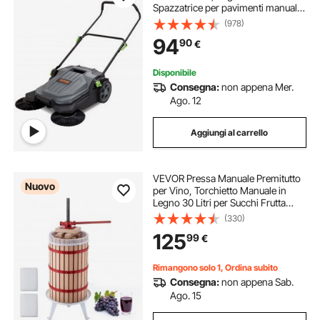
Spazzatrice per pavimenti manuale,
contenitore per rifiuti da 18,9L,
(978)
maniglia in angolazione e altezza,
94
90
€
cortile, garage, patio
Disponibile
Consegna:
non appena Mer.
Ago. 12
Aggiungi al carrello
VEVOR Pressa Manuale Premitutto
Nuovo
per Vino, Torchietto Manuale in
Legno 30 Litri per Succhi Frutta
Mele Uva Arance Verdure, Cestello
(330)
in Legno Massello di Faggio,
125
99
€
Pressa con 2 Sacchetti di Filtro
Rimangono solo 1, Ordina subito
Consegna:
non appena Sab.
Ago. 15