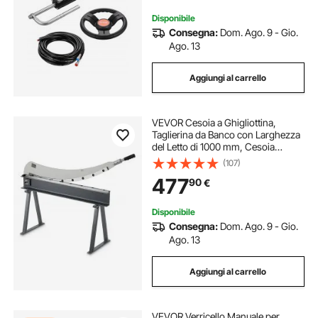
Stazione Singola
Disponibile
Consegna:
Dom. Ago. 9 - Gio.
Ago. 13
Aggiungi al carrello
VEVOR Cesoia a Ghigliottina,
Taglierina da Banco con Larghezza
del Letto di 1000 mm, Cesoia
Manuale per la Lavorazione di
(107)
Lamiere, con Materiale Q235, Alta
477
90
€
Precisione, Supporto, per Alluminio
Disponibile
Consegna:
Dom. Ago. 9 - Gio.
Ago. 13
Aggiungi al carrello
VEVOR Verricello Manuale per