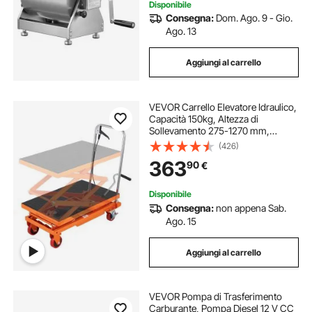
Disponibile
Consegna:
Dom. Ago. 9 - Gio.
Ago. 13
Aggiungi al carrello
VEVOR Carrello Elevatore Idraulico,
Capacità 150kg, Altezza di
Sollevamento 275-1270 mm,
Piattaforma Elevatore Manuale a
(426)
Forbice Doppia con 4 Ruote
363
90
€
Cuscinetto Antiscivolo, Carrello
Idraulico a Forbice
Disponibile
Consegna:
non appena Sab.
Ago. 15
Aggiungi al carrello
VEVOR Pompa di Trasferimento
Carburante, Pompa Diesel 12 V CC