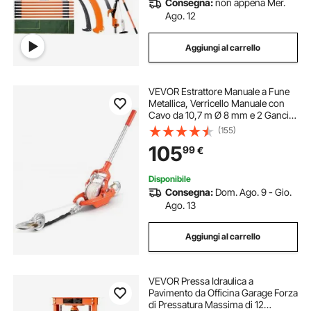
Consegna:
non appena Mer.
Ago. 12
tagliapiastrelle manuale da 1200 mm
Aggiungi al carrello
tagliapiastrelle manuale professionale
VEVOR Estrattore Manuale a Fune
Metallica, Verricello Manuale con
tagliapiastrelle professionali manuale
Cavo da 10,7 m Ø 8 mm e 2 Ganci,
Capacità di Trazione di 3 T,
(155)
Verricello a Cricchetto per
105
99
€
Abbattimento Alberi e Recupero
sollevatore manuale
Stradale
Disponibile
Consegna:
Dom. Ago. 9 - Gio.
fustellatrice manuale gomma
Ago. 13
tagliapiastrelle manuale a binario
Aggiungi al carrello
VEVOR Pressa Idraulica a
Pavimento da Officina Garage Forza
di Pressatura Massima di 12