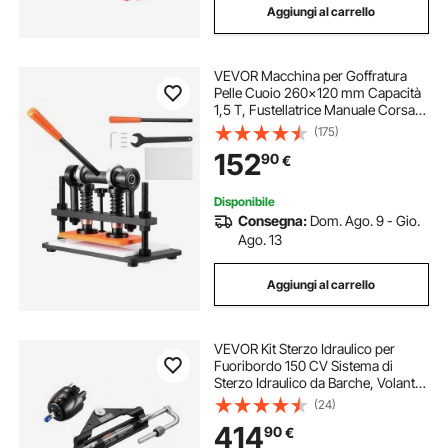
Aggiungi al carrello
VEVOR Macchina per Goffratura
Pelle Cuoio 260x120 mm Capacità
1,5 T, Fustellatrice Manuale Corsa
Regolabile 12 mm Perforatrice
(175)
Goffratura Manuale per Pelle Carta
152
90
€
Espanso Plastica Gomma Vari
Materiali
Disponibile
Consegna:
Dom. Ago. 9 - Gio.
Ago. 13
Aggiungi al carrello
VEVOR Kit Sterzo Idraulico per
Fuoribordo 150 CV Sistema di
Sterzo Idraulico da Barche, Volante,
Pompa del Timone, Cilindro
(24)
Idraulico e 2 Tubi Flessibili per
414
90
€
Imbarcazioni Monomotore a