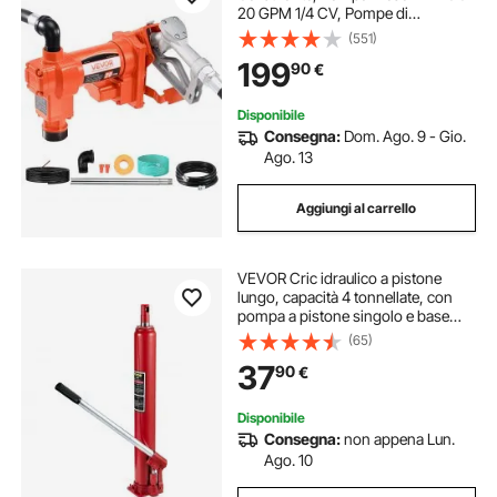
20 GPM 1/4 CV, Pompe di
Estrazione con Ugello Manuale,
(551)
Tubo di Scarico e Tubo di
199
90
€
Aspirazione, per Benzina, Diesel,
Cherosene
Disponibile
Consegna:
Dom. Ago. 9 - Gio.
Ago. 13
Aggiungi al carrello
VEVOR Cric idraulico a pistone
lungo, capacità 4 tonnellate, con
pompa a pistone singolo e base
piatta, raccoglitrice manuale di
(65)
ciliegie con maniglia paranco di
37
90
€
sollevamento motore
Disponibile
Consegna:
non appena Lun.
Ago. 10