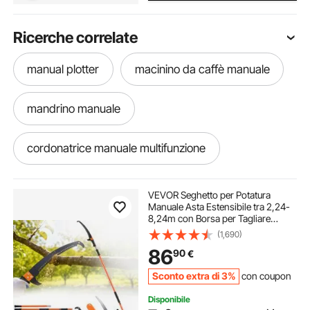
Ricerche correlate
manual plotter
macinino da caffè manuale
mandrino manuale
cordonatrice manuale multifunzione
tritacarne manuale ghisa
VEVOR Seghetto per Potatura
Manuale Asta Estensibile tra 2,24-
8,24m con Borsa per Tagliare
tritacarne manuale di ghisa
Segare Rami Boschi Alberi in
(1,690)
Altezza, Troncarami Manuale 5,9kg
86
90
€
Palo Estensibile in Fibra di Vetro
Lama Curva
sega telescopica manuale
utensili manuali
Sconto extra di 3%
con coupon
Disponibile
giratubi utensili manuali