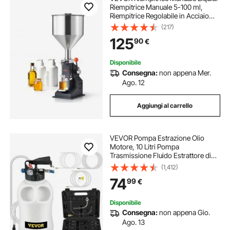
Riempitrice Manuale 5-100 ml,
Riempitrice Regolabile in Acciaio
Inossidabile con Tramoggia per
(217)
Latte, Acqua, Succo, Olio
125
90
€
Essenziale, Shampoo, Miele,
Crema Cosmetica
Disponibile
Consegna:
non appena Mer.
Ago. 12
Aggiungi al carrello
VEVOR Pompa Estrazione Olio
Motore, 10 Litri Pompa
Trasmissione Fluido Estrattore di
Olio, 10L ATF Kit Cambio Olio
(1,412)
Manuale Sistema di Riempimento
74
99
€
Pompa del Liquido Strumento con
14 Adattatori Comuni
Disponibile
Consegna:
non appena Gio.
Ago. 13