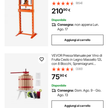
Tonnellate, Pressa Idraulica da
(654)
Officina Manuale Corpo in Acciaio
210
90
€
al Carbonio Altezza Regolabile tra
40-705 mm
Disponibile
Consegna:
non appena Lun.
Ago. 17
Aggiungi al carrello
VEVOR Pressa Manuale per Vino di
Frutta Cesto in Legno Massello 12L
con 8 Blocchi, Spremiagrumi
Manuale per Bevande Alcoliche
(330)
Pressa per Sidro, Mela, Uva,
75
90
€
Tintura, Miele, Olio d'Oliva Cucina,
Casa
Disponibile
Consegna:
Dom. Ago. 9 - Gio.
Ago. 13
Aggiungi al carrello