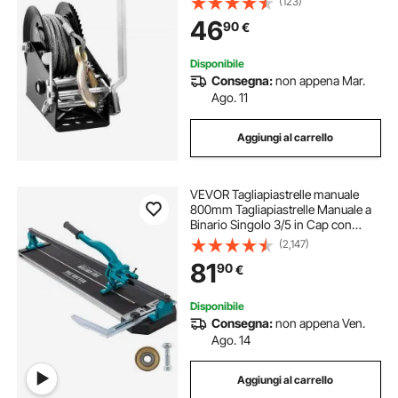
(123)
da 10m Cricchetto a 2 Vie, Verricello
46
90
€
Manuale per Rimorchio Barca
Disponibile
Consegna:
non appena Mar.
Ago. 11
Aggiungi al carrello
VEVOR Tagliapiastrelle manuale
800mm Tagliapiastrelle Manuale a
Binario Singolo 3/5 in Cap con
Strumenti di Taglio Manuale con
(2,147)
Posizionamento Preciso del Laser
81
90
€
Disponibile
Consegna:
non appena Ven.
Ago. 14
Aggiungi al carrello