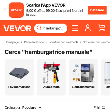
Scarica l'App VEVOR
Installare
5
,00
€
off da
99
,00
€
sui primi 3 ordini
in app.
Homepage
Pavimentazione
Forniture per Pavimenti
Strumenti per Pavime
Cerca "
hamburgatrice manuale
"
Pavimentazione
Auto e Moto
Elettrodomestici
Port
Ordina per:
Popolare
Filtri