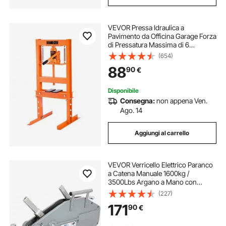
VEVOR Pressa Idraulica a
Pavimento da Officina Garage Forza
di Pressatura Massima di 6
Tonnellate, Pressa Idraulica da
(654)
Officina Manuale Corpo in Acciaio
88
90
€
al Carbonio Altezza Regolabile tra
55-250 mm
Disponibile
Consegna:
non appena Ven.
Ago. 14
Aggiungi al carrello
VEVOR Verricello Elettrico Paranco
a Catena Manuale 1600kg /
3500Lbs Argano a Mano con
Lunghezza della Corda 25m
(227)
Paranco Sollevatore per Argano
171
90
€
Manuale in Metallico Uso