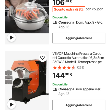
106
90
€
Taglio a Rotazione per Piante, Foglie
Sconto extra di 8%
con coupon
Disponibile
Consegna:
Dom. Ago. 9 - Gio.
Ago. 13
Aggiungi al carrello
VEVOR Macchina Pressa a Caldo
del Cappello Automatica 16,3x8cm
350W 3 Modelli, Termopressa per
Cappellini Fai-da-te Funzione
(233)
Automatica Controllo Tempo &
144
90
€
Temperatura 40℃ - 210℃ per
Nylon Lino Cotone
Disponibile
Consegna:
non appena Mer.
Ago. 12
Aggiungi al carrello