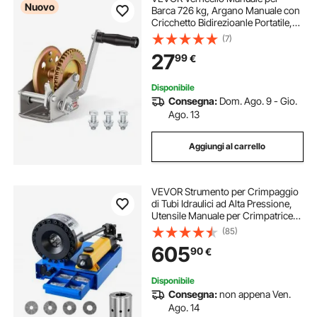
Nuovo
Barca 726 kg, Argano Manuale con
Cricchetto Bidirezioanle Portatile,
Rapporto Ingranaggi 4:1, Facile da
(7)
Installare, Maniglia Antiscivolo, per
27
99
€
Rimorchi per Barche e ATV
Disponibile
Consegna:
Dom. Ago. 9 - Gio.
Ago. 13
Aggiungi al carrello
VEVOR Strumento per Crimpaggio
di Tubi Idraulici ad Alta Pressione,
Utensile Manuale per Crimpatrice
Idraulica Portatile con 8 Matrici,
(85)
Adatto per Tubi del Gas, Acqua, Aria
605
90
€
Condizionata per Auto
Disponibile
Consegna:
non appena Ven.
Ago. 14