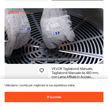
VEVOR Tagliabordi Manuale,
Tagliabordi Manuale da 480 mm,
con Lame Affilate in Acciaio
Inossidabile, Macchina da Taglio
(89)
Idroponica a Umido e a Secco,
Utilizziamo i cookie per migliorare la tua esperienza online.
106
90
€
Taglio a Rotazione per Piante,
Foglie
Sconto extra di 8%
con
D'accordo
coupon