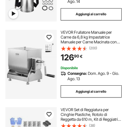
Ago. 14
Aggiungi al carrello
VEVOR Frullatore Manuale per
Carne da 6,8 kg Impastatrice
Manuale per Carne Macinata con
Contenitore Ribaltabile,
(200)
Miscelazione Massima di 6,8 kg di
126
90
€
Carne, Impastatrice per Salsicce
con Riduttore
Disponibile
Consegna:
Dom. Ago. 9 - Gio.
Ago. 13
Aggiungi al carrello
VEVOR Set di Reggiatura per
Cinghie Plastiche, Rotolo di
Reggetta da 610 m, Kit di Reggiatrici
Manuali per Imballaggio Magazzino
(38)