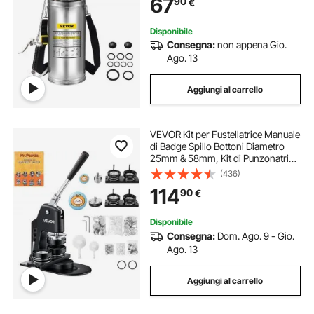
67
90
€
Giardinaggio Domestico e Pulizia
del Terreno
Disponibile
Consegna:
non appena Gio.
Ago. 13
Aggiungi al carrello
VEVOR Kit per Fustellatrice Manuale
di Badge Spillo Bottoni Diametro
25mm & 58mm, Kit di Punzonatrice
Manuale in Lega di Alluminio per
(436)
Badge Spillo Regalo Fai-da-te
114
90
€
Accessori Completi Modelli Rotondi
Disponibile
Consegna:
Dom. Ago. 9 - Gio.
Ago. 13
Aggiungi al carrello