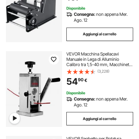
10-130mm
Disponibile
Consegna:
non appena Mer.
Ago. 12
Aggiungi al carrello
VEVOR Macchina Spellacavi
Manuale in Lega di Alluminio
Calibro tra 1,5-40 mm, Macchinetta
Spellafili Manuale per Cablaggio
(3,228)
Cavi Elettrici Funzionamento con
54
90
€
Trapano 13 x 13 x 30 cm, Spella
Cavi Manuale
Disponibile
Consegna:
non appena Mer.
Ago. 12
Aggiungi al carrello
VEVOR Seghetto per Potatura