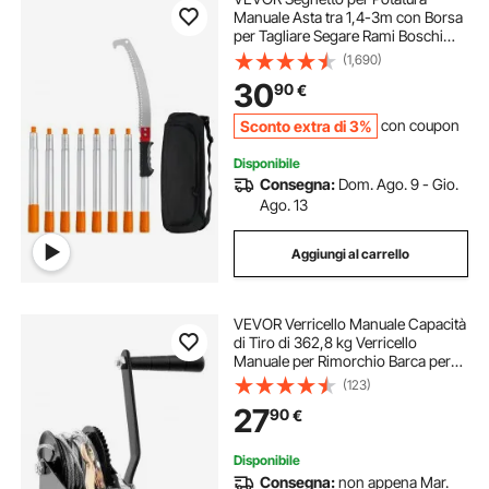
Manuale Asta tra 1,4-3m con Borsa
per Tagliare Segare Rami Boschi
Alberi in Altezza, Troncarami
(1,690)
Manuale con 8 Pali Lega di
30
90
€
Alluminio Lama Curva, Seghetto
Troncarami Manuale
Sconto extra di 3%
con coupon
Disponibile
Consegna:
Dom. Ago. 9 - Gio.
Ago. 13
Aggiungi al carrello
VEVOR Verricello Manuale Capacità
di Tiro di 362,8 kg Verricello
Manuale per Rimorchio Barca per
Carichi Pesanti con Cavo in Acciaio
(123)
da 10m Cricchetto a 2 Vie, Verricello
27
90
€
Manuale per Rimorchio Barca
Disponibile
Consegna:
non appena Mar.