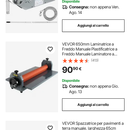
Disponibile
Consegna:
non appena Ven.
Ago. 14
Aggiungi al carrello
VEVOR 650mm Laminatrice a
Freddo Manuale Plastificatrice a
Freddo Manuale Laminatore a
Freddo a 4 Rulli Gomma Morbida E
(413)
Alla Superficie Liscia
90
90
€
Disponibile
Consegna:
non appena Gio.
Ago. 13
Aggiungi al carrello
VEVOR Spazzatrice per pavimenti a
terra manuale, larghezza 65cm