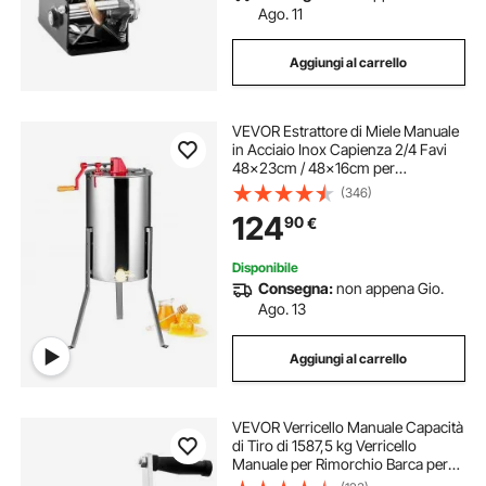
Ago. 11
Aggiungi al carrello
VEVOR Estrattore di Miele Manuale
in Acciaio Inox Capienza 2/4 Favi
48x23cm / 48x16cm per
Apicoltura, Smielatore Centrifuga di
(346)
Miele Manuale con Coperchio
124
90
€
Trasparente Altezza Regolabile tra
100-108cm
Disponibile
Consegna:
non appena Gio.
Ago. 13
Aggiungi al carrello
VEVOR Verricello Manuale Capacità
di Tiro di 1587,5 kg Verricello
Manuale per Rimorchio Barca per
Carichi Pesanti con Cavo in Acciaio