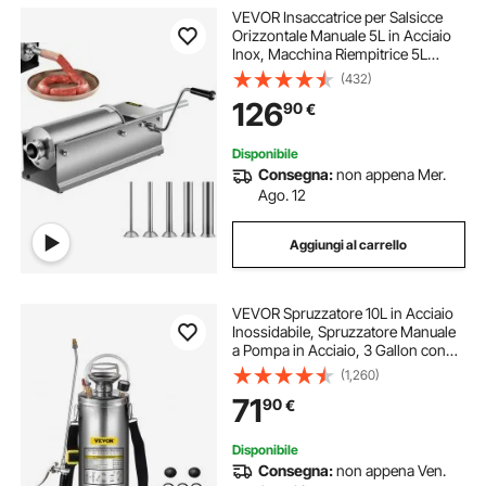
VEVOR Insaccatrice per Salsicce
Orizzontale Manuale 5L in Acciaio
Inox, Macchina Riempitrice 5L
Orizzontale per Salsiccia Salumi da
(432)
Tavolo Manuale Uso Commerciale
126
90
€
Casalingo, Riempitrice di Salsicce
Disponibile
Consegna:
non appena Mer.
Ago. 12
Aggiungi al carrello
VEVOR Spruzzatore 10L in Acciaio
Inossidabile, Spruzzatore Manuale
a Pompa in Acciaio, 3 Gallon con
Spruzzatore per Giardinaggio,
(1,260)
Irroratrice Manuale, Domestico e
71
90
€
Pulizia del Terreno
Disponibile
Consegna:
non appena Ven.