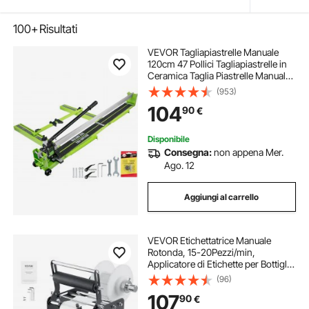
100+
Risultati
VEVOR Tagliapiastrelle Manuale
120cm 47 Pollici Tagliapiastrelle in
Ceramica Taglia Piastrelle Manuale
in Acciaio
(953)
104
90
€
Disponibile
Consegna:
non appena Mer.
Ago. 12
Aggiungi al carrello
VEVOR Etichettatrice Manuale
Rotonda, 15-20Pezzi/min,
Applicatore di Etichette per Bottiglie
Rotonde, Etichettatrice Manuale
(96)
Regolabile Adatta per Bottiglie
107
90
€
Lunghezza/Larghezza Etichetta tra