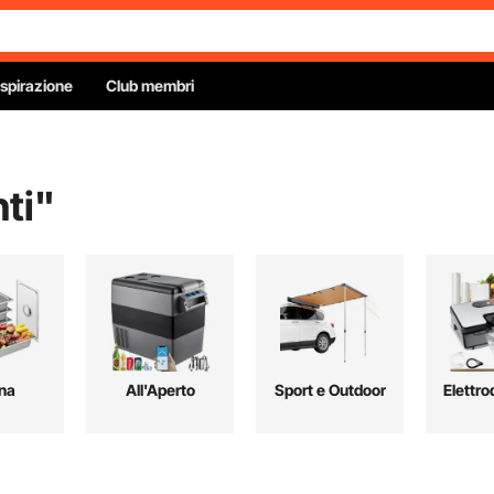
Ispirazione
Club membri
ti
"
na
All'Aperto
Sport e Outdoor
Elettro