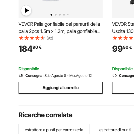
VEVOR Palla gonfiabile del paraurti della
VEVOR Sta
palla 2pcs 1.5m x 1.2m, palla gonfiabile
Uscita 130
del corpo del PVC di rimbalzo per le
Portatile 
(92)
attività all'aperto, palla gonfiabile del
Saldatrice 
184
99
90
€
90
€
paraurti dei punti rossi + blu
con Tecno
Digitale
Disponibile
Disponibile
Consegna:
Sab.Agosto 8 - Mer.Agosto 12
Consegn
Aggiungi al carrello
Ricerche correlate
estrattore a punti per carrozzeria
estrattore di punti