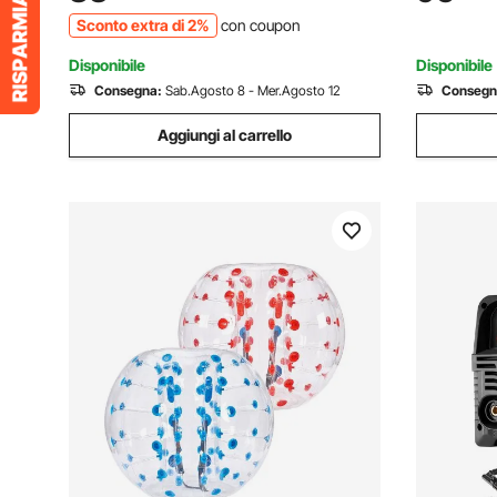
Attacco a 3 punti per Trattore, Foglie
Inverter I
Sconto extra di 2%
con coupon
Paglia Erba
Schermo D
Disponibile
Disponibile
Consegna:
Sab.Agosto 8 - Mer.Agosto 12
Consegn
Aggiungi al carrello