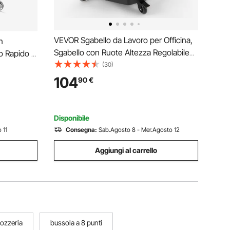
VEVOR Sgabello da Lavoro per Officina,
n
Sgabello con Ruote Altezza Regolabile
o Rapido a
62-77 cm Girevole, Vassoio Porta
(30)
 kg,
Attrezzi Sedile con Schienale, Sedia da
 per
104
90
€
Lavoro Meccanico Porta Utensili con
Colore
n
Ruote, Giallo
Disponibile
 11
Consegna:
Sab.Agosto 8 - Mer.Agosto 12
Aggiungi al carrello
rozzeria
bussola a 8 punti