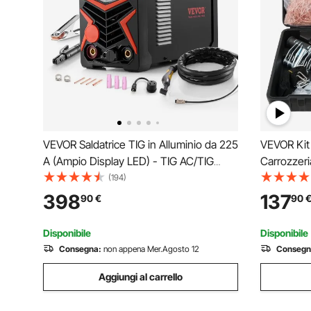
VEVOR Saldatrice TIG in Alluminio da 225
VEVOR Kit 
A (Ampio Display LED) - TIG AC/TIG
Carrozzeri
DC/TIG Pulsato AC/TIG Pulsato DC/TIG a
Rimozione
(194)
Punti/MMA (Stick), Saldatrice a Doppia
a Punti 32
398
137
90
€
90
Tensione 110/220 V con Inverter IGBT
Riparazio
Carrozzeri
Disponibile
Disponibile
Consegna:
non appena Mer.Agosto 12
Consegn
Aggiungi al carrello