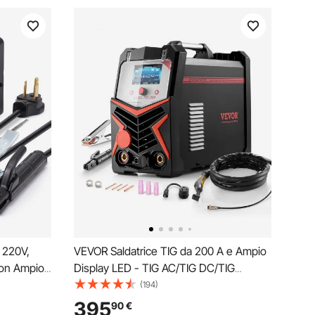
 220V,
VEVOR Saldatrice TIG da 200 A e Ampio
con Ampio
Display LED - TIG AC/TIG DC/TIG
lettrodo
Pulsato AC/TIG Pulsato DC/TIG a
(194)
ce Anti-
Punti/MMA (Stick), Saldatrice a Doppia
395
90
€