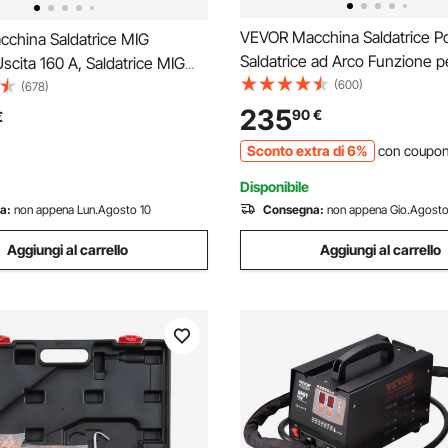
VEVOR Macchina Saldatrice Por
china Saldatrice MIG
Saldatrice ad Arco Funzione p
scita 160 A, Saldatrice MIG
MMA LIFT TIG Corrente tra 5
(600)
Multiprocesso Portatile
(678)
Saldatrice Portatile Spessore d
e MIG Senza Gas Gas MMA Lift
235
90
€
€
Saldatrice ad Arco Portatile 8
 con Tecnologia Inverter IGBT,
Sconto extra di 6%
con coupo
LCD
Disponibile
a:
non appena Lun.Agosto 10
Consegna:
non appena Gio.Agosto
Aggiungi al carrello
Aggiungi al carrello