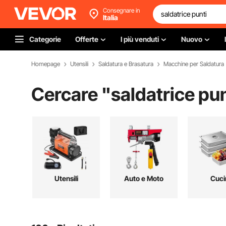
Consegnare in
Italia
Categorie
Offerte
I più venduti
Nuovo
Homepage
Utensili
Saldatura e Brasatura
Macchine per Saldatura
Cercare "
saldatrice pun
Utensili
Auto e Moto
Cuci