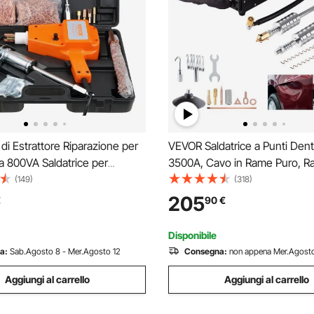
di Estrattore Riparazione per
VEVOR Saldatrice a Punti Dent 
a 800VA Saldatrice per
3500A, Cavo in Rame Puro, Ra
 delle Ammaccature Saldatore
Efficiente, 2 Pistole per Saldat
(149)
(318)
x24cm, Strumenti per la
Modalità Disponibili, Saldatura
205
€
90
€
ne delle Ammaccature per
Induzione Automatica, Aspiraz
a Autocarri
Vuoto 180 kg
Disponibile
a:
Sab.Agosto 8 - Mer.Agosto 12
Consegna:
non appena Mer.Agosto
Aggiungi al carrello
Aggiungi al carrello