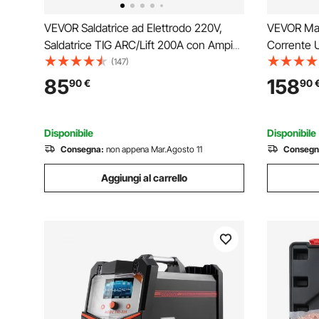
VEVOR Saldatrice ad Elettrodo 220V,
VEVOR Mac
Saldatrice TIG ARC/Lift 200A con Ampio
Corrente U
Display a LED, Saldatrice ad Elettrodo
Sinergica 
(147)
Portatile 2 in 1 con Hot Start Arc Force
Saldatric
85
158
90
€
90
Anti-Stick VRD, Saldatore ad Arco MMA
TIG 4 in 1
Schermo 
Disponibile
Disponibile
Consegna:
non appena Mar.Agosto 11
Consegn
Aggiungi al carrello