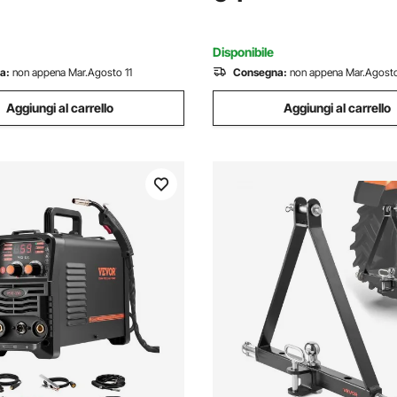
GBT, Macchina Saldatrice
Stick VRD, Saldatrice ad Arc
igitale
Saldatura
Disponibile
a:
non appena Mar.Agosto 11
Consegna:
non appena Mar.Agosto
Aggiungi al carrello
Aggiungi al carrello