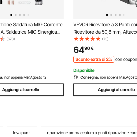
zione Saldatura MIG Corrente
VEVOR Ricevitore a 3 Punti co
 A, Saldatrice MIG Sinergica
Ricevitore da 50,8 mm, Attacc
Multiprocesso Senza Gas
3 Punti, Capacità di ca. 2721,5
(678)
(73)
MMA Lift TIG 3 in 1 Saldatrice
Adattatore per Barra di Traino
64
90
€
logia IGBT Inverter, Schermo
Trattori per Impieghi Gravosi, 
Sconto extra di 2%
con coupo
Nero
Disponibile
a:
non appena Mer.Agosto 12
Consegna:
non appena Mar.Agosto
Aggiungi al carrello
Aggiungi al carrello
leva punti
riparazione ammaccatura a punti riparazione car