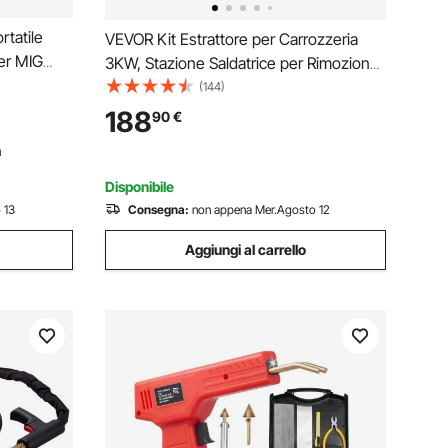
tatile
VEVOR Kit Estrattore per Carrozzeria
er MIG
3KW, Stazione Saldatrice per Rimozione
0-250 A,
Ammaccature a Punti 6 Modalità di
(144)
el Filo,
Saldatura, Kit di Strumento per
188
90
€
,4kg
Riparazione Ammaccature Carrozzeria
n
per Auto Camion Moto
Disponibile
 13
Consegna:
non appena Mer.Agosto 12
Aggiungi al carrello