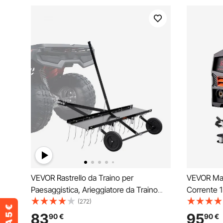
VEVOR Rastrello da Traino per
VEVOR Mac
Paesaggistica, Arieggiatore da Traino
Corrente 1
1219 mm 24 Denti in Acciaio, Rastrello
Filo Anima
(272)
per Prato Si Attacca alla Categoria 1,
Portatile 
83
95
90
€
90
€