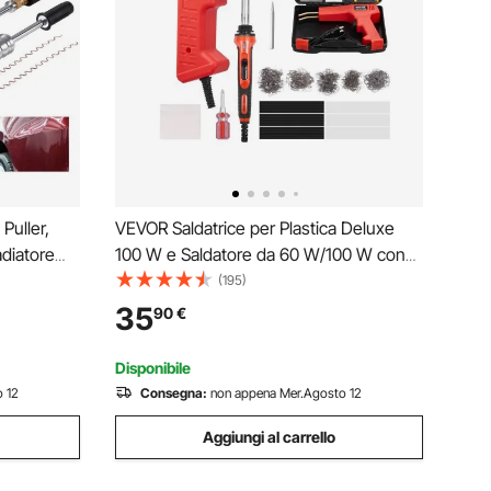
Puller,
VEVOR Saldatrice per Plastica Deluxe
diatore
100 W e Saldatore da 60 W/100 W con
ura, 7
1000 Pezzi di 4 Tipi di Punti Caldi, Kit per
(195)
 a
Saldatura a Punti Metallici Caldi e 60
35
90
€
ione a
Aste per Paraurti Auto Kayak, Giocattoli
Disponibile
 12
Consegna:
non appena Mer.Agosto 12
Aggiungi al carrello