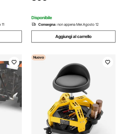
o MMA,
Tensione 110/220 V con Controllo
Sinergico IGBT
Disponibile
 11
Consegna:
non appena Mer.Agosto 12
Aggiungi al carrello
Nuovo