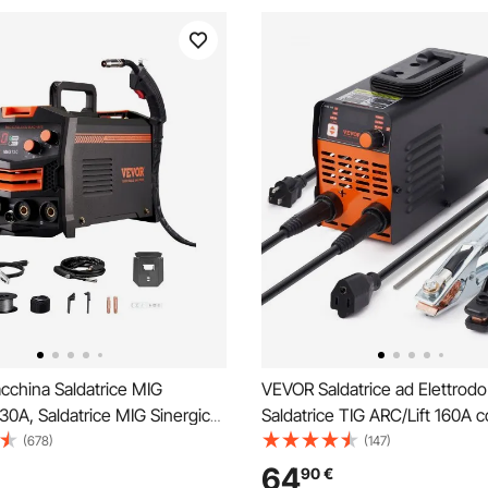
china Saldatrice MIG
VEVOR Saldatrice ad Elettrodo
30A, Saldatrice MIG Sinergica
Saldatrice TIG ARC/Lift 160A 
to Senza Gas, Kit Saldatrice
Display a LED, Saldatrice ad E
(678)
(147)
Saldatrice con Tecnologia
Portatile con Hot Start Arc For
64
90
€