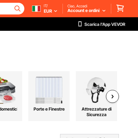
IT/
Ciao, Accedi
Account e ordini
EUR
Scarica l'App VEVOR
domestici
Porte e Finestre
Attrezzature di
Ma
Sicurezza
Co