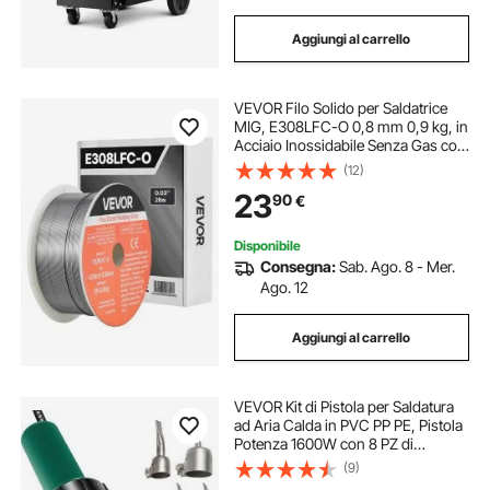
Aggiungi al carrello
VEVOR Filo Solido per Saldatrice
MIG, E308LFC-O 0,8 mm 0,9 kg, in
Acciaio Inossidabile Senza Gas con
Pochi Schizzi per Saldatura ad Arco
(12)
in Tutte le Posizioni, Autoprotetto
23
90
€
per Uso Esterno
Disponibile
Consegna:
Sab. Ago. 8 - Mer.
Ago. 12
Aggiungi al carrello
VEVOR Kit di Pistola per Saldatura
ad Aria Calda in PVC PP PE, Pistola
Potenza 1600W con 8 PZ di
Accessori inclusi 4 Ugelli di
(9)
Sostituzione, Adatto per Pavimenti