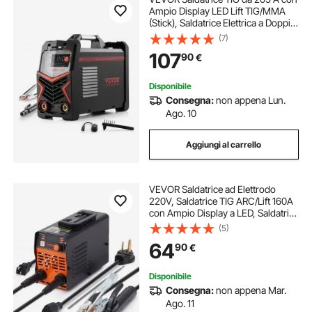
Ampio Display LED Lift TIG/MMA
(Stick), Saldatrice Elettrica a Doppia
Tensione 110 e 220 V, con Inverter
(7)
IGBT, Avviamento a Caldo, Forza
107
90
€
dell'Arco
Disponibile
Consegna:
non appena Lun.
Ago. 10
Aggiungi al carrello
VEVOR Saldatrice ad Elettrodo
220V, Saldatrice TIG ARC/Lift 160A
con Ampio Display a LED, Saldatrice
ad Elettrodo Portatile con Hot Start
(5)
Arc Force Anti-Stick VRD, Saldatrice
64
90
€
ad Arco MMA, Saldatura
Disponibile
Consegna:
non appena Mar.
Ago. 11