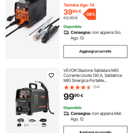
MMA per Saldatura Portatile
Termina Ago. 14
39
90
€
-
38%
63,90
€
Disponibile
Consegna:
non appena Gio.
Ago. 13
Aggiungi al carrello
VEVOR Stazione Saldatura MIG
Corrente Uscita 130 A, Saldatrice
MIG Sinergica Portatile
Multiprocesso Senza Gas Saldatrice
(54)
MMA Lift TIG 3 in 1 Saldatrice con
99
90
€
Tecnologia IGBT Inverter, Schermo
Digitale
Disponibile
Consegna:
non appena Mer.
Ago. 12
Aggiungi al carrello