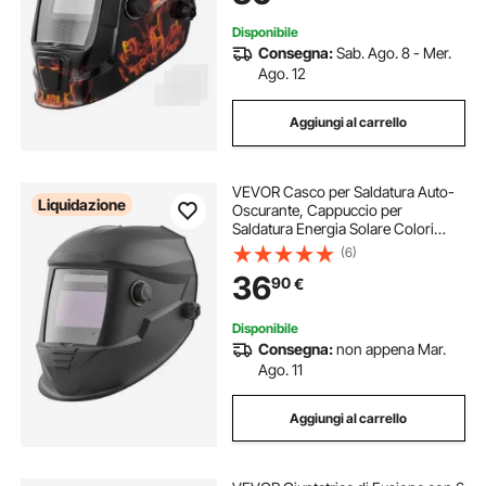
Gialla
Disponibile
Consegna:
Sab. Ago. 8 - Mer.
Ago. 12
Aggiungi al carrello
VEVOR Casco per Saldatura Auto-
Liquidazione
Oscurante, Cappuccio per
Saldatura Energia Solare Colori
Reali da 100 x 59,4 mm, 4 Sensori
(6)
ad Arco, Tonalità 4/5-9/9-13 per
36
90
€
Molatura TIG MIG ARC, Serie METIS
Disponibile
Consegna:
non appena Mar.
Ago. 11
Aggiungi al carrello