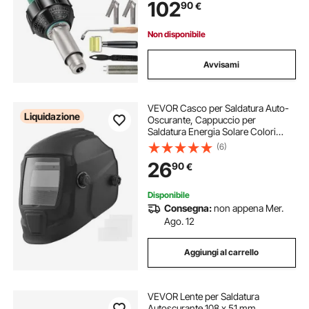
102
90
€
in Plastica PVC, Tubo, Bagno
Galvanico
Non disponibile
Avvisami
VEVOR Casco per Saldatura Auto-
Liquidazione
Oscurante, Cappuccio per
Saldatura Energia Solare Colori
Reali da 93 x 43 mm, 2 Sensori ad
(6)
Arco, Tonalità 4/9-13 per Molatura
26
90
€
TIG MIG ARC, Nero Opaco
Disponibile
Consegna:
non appena Mer.
Ago. 12
Aggiungi al carrello
VEVOR Lente per Saldatura
Autoscurante 108 x 51 mm,