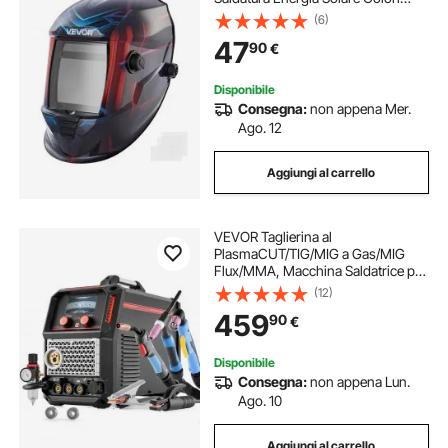
Reali da 100 x 80 mm, 4 Sensori ad
(6)
Arco, Tonalità 4/5-9/9-13 per
47
90
€
Molatura TIG MIG ARC, Serie METIS
Disponibile
Consegna:
non appena Mer.
Ago. 12
Aggiungi al carrello
VEVOR Taglierina al
PlasmaCUT/TIG/MIG a Gas/MIG
Flux/MMA, Macchina Saldatrice per
Taglio al Plasma Senza Contatto da
(12)
50 A Saldatrice Sinergica da 200 A,
459
90
€
Compatibile con Pistola a Bobina
Disponibile
Consegna:
non appena Lun.
Ago. 10
Aggiungi al carrello