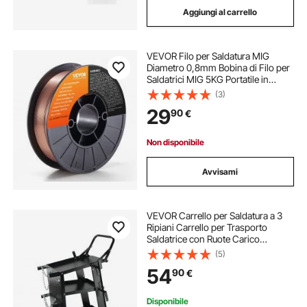
Aggiungi al carrello
VEVOR Filo per Saldatura MIG
Diametro 0,8mm Bobina di Filo per
Saldatrici MIG 5KG Portatile in
Acciaio Morbido 200 mm, Filo di
(3)
Saldatura Trazione Massima tra
29
90
€
490-670 MPa per Saldatrici MIG
con Bobina
Non disponibile
Avvisami
VEVOR Carrello per Saldatura a 3
Ripiani Carrello per Trasporto
Saldatrice con Ruote Carico
Massimo 168-181 kg Carrello per
(5)
Attrezzatura di Saldatura MIG TIG
54
90
€
ARC MMA Taglierina al Plasma da
Officina
Disponibile