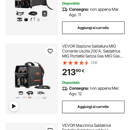
Disponibile
Consegna:
non appena Mar.
Ago. 11
Aggiungi al carrello
VEVOR Stazione Saldatura MIG
Corrente Uscita 200 A, Saldatrice
MIG Portatile Senza Gas MIG Gas
MMA Lift TIG MIG PLUSE 5 in 1 IGBT
(54)
Tecnologia Inverter Schermo LCD,
213
90
€
Torcia Lift TIG Non Inclusa
Disponibile
Consegna:
non appena Mer.
Ago. 12
Aggiungi al carrello
VEVOR Macchina Saldatrice