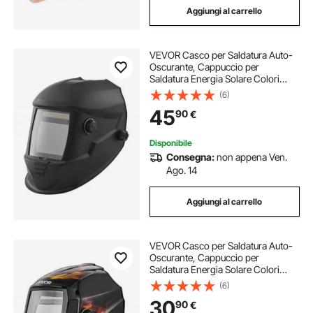
Aggiungi al carrello
VEVOR Casco per Saldatura Auto-
Oscurante, Cappuccio per
Saldatura Energia Solare Colori
Reali da 100 x 80 mm, 4 Sensori ad
(6)
Arco, Tonalità 4/5-9/9-13 per
45
90
€
Rettifica TIG MIG ARC, Serie METIS
Disponibile
Consegna:
non appena Ven.
Ago. 14
Aggiungi al carrello
VEVOR Casco per Saldatura Auto-
Oscurante, Cappuccio per
Saldatura Energia Solare Colori
Reali da 93 x 43 mm, 2 Sensori ad
(6)
Arco, Tonalità 4/9-13 per Molatura
30
90
€
TIG MIG ARC, Modello Fiamma