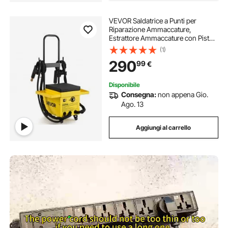
VEVOR Saldatrice a Punti per
Riparazione Ammaccature,
Estrattore Ammaccature con Pistola
per Prigionieri, 4500 W, con 2
(1)
Pistole di Saldatura e 6 Modalità,
290
99
€
Maniglia Estensibile, Vassoio per
Accessori
Disponibile
Consegna:
non appena Gio.
Ago. 13
Aggiungi al carrello