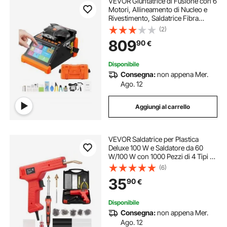
VEVOR Giuntatrice di Fusione con 6
Motori, Allineamento di Nucleo e
Rivestimento, Saldatrice Fibra
Ottica, Giunzione Rapida in 6
(2)
Secondi e Riscaldamento in 13
809
90
€
Secondi, per Fibre SM, MM, DS e
NZDS
Disponibile
Consegna:
non appena Mer.
Ago. 12
Aggiungi al carrello
VEVOR Saldatrice per Plastica
Deluxe 100 W e Saldatore da 60
W/100 W con 1000 Pezzi di 4 Tipi di
Punti Caldi, Kit per Saldatura a Punti
(6)
Metallici Caldi e 60 Aste per Paraurti
35
90
€
Auto Kayak, Giocattoli
Disponibile
Consegna:
non appena Mer.
Ago. 12