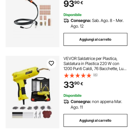
93
90
€
Saldatura 0,76 mm 0,88 mm 1,14
mm
Disponibile
Consegna:
Sab. Ago. 8 - Mer.
Ago. 12
Aggiungi al carrello
VEVOR Saldatrice per Plastica,
Saldatura in Plastica 220 W con
1200 Punti Caldi, 76 Bacchette, Luce
LED, per Paraurti in Plastica per
(6)
Auto per Kayak, Giocattoli,
33
90
€
Riparazione di Crepe in Plastica
Disponibile
Consegna:
non appena Mar.
Ago. 11
Aggiungi al carrello