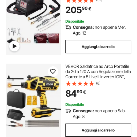
Saldatura a Induzione Automatica,
205
90
€
Aspirazione a Vuoto 180 kg
Disponibile
Consegna:
non appena Mer.
Ago. 12
Aggiungi al carrello
VEVOR Saldatrice ad Arco Portatile
da 20 a 120 A con Regolazione della
Corrente a 5 Livelli Inverter IGBT,
Saldatrice a Elettrodo con Funzione
(6)
di Avvio a Caldo, per Barre
84
90
€
Saldatura da 1,6 mm a 3,2 mm
Disponibile
Consegna:
non appena Sab.
Ago. 8
Aggiungi al carrello