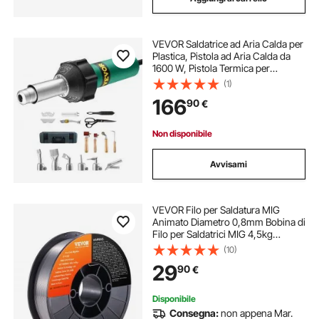
VEVOR Saldatrice ad Aria Calda per
Plastica, Pistola ad Aria Calda da
1600 W, Pistola Termica per
Saldatura in Vinile TPO da 50°C -
(1)
600°C, Kit per Saldatura di
166
90
€
Coperture in Plastica con 17
Accessori
Non disponibile
Avvisami
VEVOR Filo per Saldatura MIG
Animato Diametro 0,8mm Bobina di
Filo per Saldatrici MIG 4,5kg
Portatile in Acciaio Morbido
(10)
200mm, Filo di Saldatura Trazione
29
90
€
Massima 560 MPa per Saldatrici
MIG con Bobina
Disponibile
Consegna:
non appena Mar.