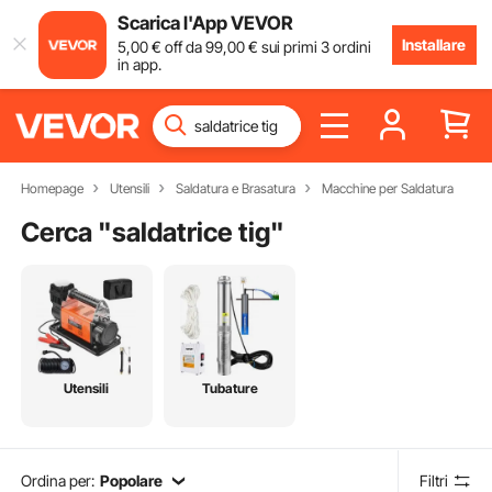
Scarica l'App VEVOR
Installare
5
,00
€
off da
99
,00
€
sui primi 3 ordini
in app.
Homepage
Utensili
Saldatura e Brasatura
Macchine per Saldatura
Cerca "
saldatrice tig
"
Utensili
Tubature
Ordina per:
Popolare
Filtri