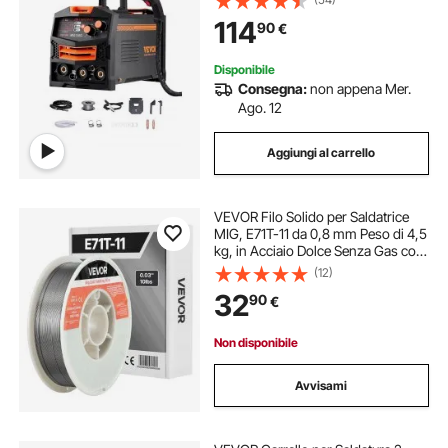
Saldatrice Tecnologia Inverter IGBT,
114
90
€
Macchina Saldatrice Schermo
Digitale
Disponibile
Consegna:
non appena Mer.
Ago. 12
Aggiungi al carrello
VEVOR Filo Solido per Saldatrice
MIG, E71T-11 da 0,8 mm Peso di 4,5
kg, in Acciaio Dolce Senza Gas con
Pochi Schizzi per Saldatura ad Arco
(12)
in Tutte le Posizioni, Autoprotetto
32
90
€
per Uso Esterno
Non disponibile
Avvisami