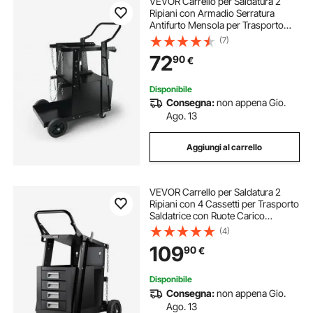
VEVOR Carrello per Saldatura 2
Ripiani con Armadio Serratura
Antifurto Mensola per Trasporto
Saldatrice con Ruote Carico
(7)
Massimo 80-120 kg Carrello Ideale
72
90
€
per Attrezzatura di Saldatura MIG
TIG ARC MMA
Disponibile
Consegna:
non appena Gio.
Ago. 13
Aggiungi al carrello
VEVOR Carrello per Saldatura 2
Ripiani con 4 Cassetti per Trasporto
Saldatrice con Ruote Carico
Massimo 100-120 kg Carrello per
(4)
Attrezzatura di Saldatura con 2
109
90
€
Portabombole di Gas Catene di
Sicurezza
Disponibile
Consegna:
non appena Gio.
Ago. 13