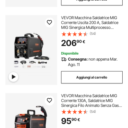
VEVOR Macchina Saldatrice MIG
Corrente Uscita 200 A, Saldatrice
MIG Sinergica Multiprocesso
Portatile Saldatrice MIG Senza Gas
(54)
Gas MMA Lift TIG 4 in 1 con
206
90
€
Tecnologia Inverter IGBT, Schermo
LCD
Disponibile
Consegna:
non appena Mar.
Ago. 11
Aggiungi al carrello
VEVOR Macchina Saldatrice MIG
Corrente 130A, Saldatrice MIG
Sinergica Filo Animato Senza Gas,
Kit Saldatrice Portatile Saldatrice
(54)
con Tecnologia Inverter IGBT,
95
90
€
Macchina Saldatrice Schermo
Digitale