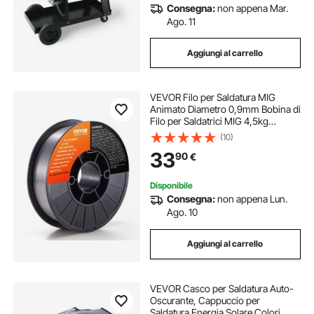
Consegna:
non appena Mar.
Ago. 11
Aggiungi al carrello
VEVOR Filo per Saldatura MIG
Animato Diametro 0,9mm Bobina di
Filo per Saldatrici MIG 4,5kg
Portatile in Acciaio Morbido
(10)
200mm, Filo di Saldatura Trazione
33
90
€
Massima 560 MPa per Saldatrici
MIG con Bobina
Disponibile
Consegna:
non appena Lun.
Ago. 10
Aggiungi al carrello
VEVOR Casco per Saldatura Auto-
Oscurante, Cappuccio per
Saldatura Energia Solare Colori