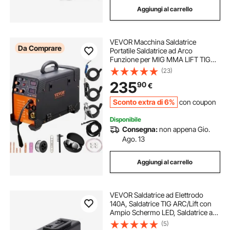
Aggiungi al carrello
migliore saldatrice ad inverter
VEVOR Macchina Saldatrice
saldatrici portatili
saldatrice taglio plasma
Da Comprare
Portatile Saldatrice ad Arco
Funzione per MIG MMA LIFT TIG
Corrente tra 50-250 A, Saldatrice
(23)
saldatrice a punti per auto
Portatile Spessore del Filo,
235
90
€
Saldatrice ad Arco Portatile 8,4kg
Saldatrice VEVOR
saldatrice per alluminio
Sconto extra di 6%
con coupon
Disponibile
Consegna:
non appena Gio.
Ago. 13
Aggiungi al carrello
VEVOR Saldatrice ad Elettrodo
140A, Saldatrice TIG ARC/Lift con
Ampio Schermo LED, Saldatrice a
Elettrodo Portatile 2 in 1, Hot Start,
(5)
Antiaderente, VRD, Saldatrice ARC