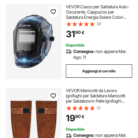
VEVOR Casco per Saldatura Auto-
Oscurante, Cappuccio per
Saldatura Energia Solare Colori
Reali da 93 x 43 mm, 2 Sensori ad
(6)
Arco, Tonalità 4/9-13 per Molatura
31
90
€
TIG MIG ARC, Modello Fiamma Blu
Disponibile
Consegna:
non appena Mar.
Ago. 11
Aggiungi al carrello
VEVOR Manicotti da Lavoro
Ignifughi per Saldatura Manicotti
per Saldatore in Pelle Ignifughi
Lunghezza 457mm con Polsini
(1)
Elastici per Saldatura, Fabbro
19
90
€
Falegnameria
Disponibile
Consegna:
non appena Mar.