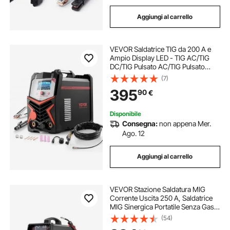
Aggiungi al carrello
VEVOR Saldatrice TIG da 200 A e
Ampio Display LED - TIG AC/TIG
DC/TIG Pulsato AC/TIG Pulsato
DC/TIG a Punti/MMA (Stick),
(7)
Saldatrice a Doppia Tensione
395
90
€
110/220 V con Controllo Sinergico
IGBT
Disponibile
Consegna:
non appena Mer.
Ago. 12
Aggiungi al carrello
VEVOR Stazione Saldatura MIG
Corrente Uscita 250 A, Saldatrice
MIG Sinergica Portatile Senza Gas
MIG Gas MMA Lift TIG MIG PLUSE
(54)
5 in 1 IGBT Tecnologia Inverter