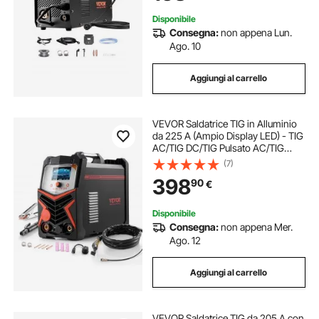
LCD
Disponibile
Consegna:
non appena Lun.
Ago. 10
Aggiungi al carrello
VEVOR Saldatrice TIG in Alluminio
da 225 A (Ampio Display LED) - TIG
AC/TIG DC/TIG Pulsato AC/TIG
Pulsato DC/TIG a Punti/MMA (Stick),
(7)
Saldatrice a Doppia Tensione
398
90
€
110/220 V con Inverter IGBT
Disponibile
Consegna:
non appena Mer.
Ago. 12
Aggiungi al carrello
VEVOR Saldatrice TIG da 205 A con