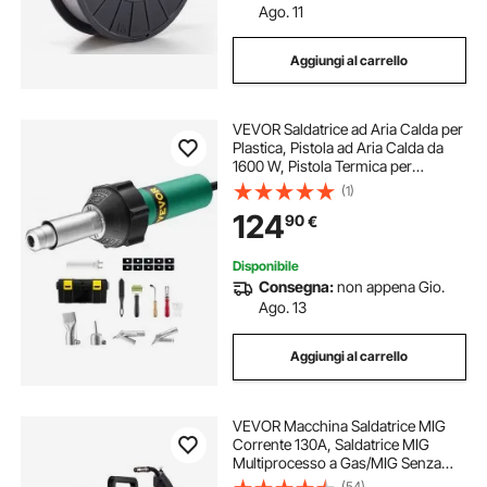
Ago. 11
Aggiungi al carrello
VEVOR Saldatrice ad Aria Calda per
Plastica, Pistola ad Aria Calda da
1600 W, Pistola Termica per
Saldatura in Vinile TPO da 50°C -
(1)
600°C, Kit per Saldatura di
124
90
€
Coperture in Plastica con 11
Accessori
Disponibile
Consegna:
non appena Gio.
Ago. 13
Aggiungi al carrello
VEVOR Macchina Saldatrice MIG
Corrente 130A, Saldatrice MIG
Multiprocesso a Gas/MIG Senza
Gas 2 in 1, Saldatrice Portatile
(54)