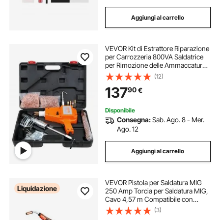
Aggiungi al carrello
VEVOR Kit di Estrattore Riparazione
per Carrozzeria 800VA Saldatrice
per Rimozione delle Ammaccature
Saldatore a Punti 32x24cm,
(12)
Strumenti per la Riparazione delle
137
90
€
Ammaccature per Carrozzeria
Autocarri
Disponibile
Consegna:
Sab. Ago. 8 - Mer.
Ago. 12
Aggiungi al carrello
VEVOR Pistola per Saldatura MIG
Liquidazione
250 Amp Torcia per Saldatura MIG,
Cavo 4,57 m Compatibile con
Saldatrici Millermatic 200, 210, 212,
(3)
250, 250X, 251, 252, per Fili di