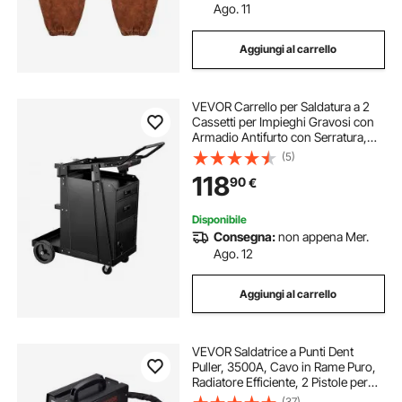
Ago. 11
Aggiungi al carrello
VEVOR Carrello per Saldatura a 2
Cassetti per Impieghi Gravosi con
Armadio Antifurto con Serratura,
Carrello per Saldatrice, Capacità
(5)
Peso Statico 158,75 kg Ruote
118
90
€
Girevoli 360° per Saldatrice MIG
TIG
Disponibile
Consegna:
non appena Mer.
Ago. 12
Aggiungi al carrello
VEVOR Saldatrice a Punti Dent
Puller, 3500A, Cavo in Rame Puro,
Radiatore Efficiente, 2 Pistole per
Saldatura, 7 Modalità Disponibili,
(37)