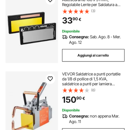
Regolabile Lente per Saldatura a
Colori Reali con Gradazione 5-13 e
(3)
Doppi Sensori ad Arco, per
33
90
€
Maggior Parte dei Caschi per TIG,
MIG, MMA
Disponibile
Consegna:
Sab. Ago. 8 - Mer.
Ago. 12
Aggiungi al carrello
VEVOR Saldatrice a punti portatile
da 1/8 di pollice di 1,5 KVA,
saldatrice a punti per lamiera
metallica con punta di saldatura
(6)
portatile per acciaio al carbonio,
150
90
€
acciaio inossidabile
Disponibile
Consegna:
non appena Mar.
Ago. 11