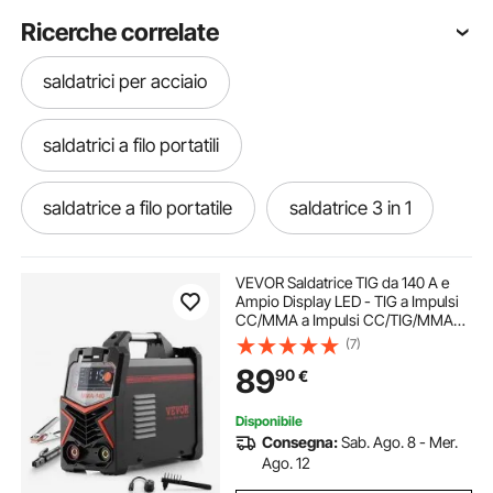
Ricerche correlate
saldatrici per acciaio
saldatrici a filo portatili
saldatrice a filo portatile
saldatrice 3 in 1
saldatrice per ammaccature auto
VEVOR Saldatrice TIG da 140 A e
Ampio Display LED - TIG a Impulsi
CC/MMA a Impulsi CC/TIG/MMA
saldatrice di plastica a caldo
Lift (Stick), Saldatrice a Doppia
(7)
Tensione 110 e 220 V con Controllo
89
90
€
Inverter IGBT Hot Start
saldatrice portatile
saldatrice al plasma
Disponibile
Consegna:
Sab. Ago. 8 - Mer.
saldatrice alluminio
Ago. 12