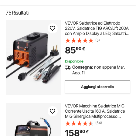
75
Risultati
VEVOR Saldatrice ad Elettrodo
220V, Saldatrice TIG ARC/Lift 200A
con Ampio Display a LED, Saldatrice
ad Elettrodo Portatile 2 in 1 con Hot
(5)
Start Arc Force Anti-Stick VRD,
85
90
€
Saldatore ad Arco MMA
Disponibile
Consegna:
non appena Mar.
Ago. 11
Aggiungi al carrello
VEVOR Macchina Saldatrice MIG
Corrente Uscita 160 A, Saldatrice
MIG Sinergica Multiprocesso
Portatile Saldatrice MIG Senza Gas
(54)
Gas MMA Lift TIG 4 in 1 con
158
90
€
Tecnologia Inverter IGBT, Schermo