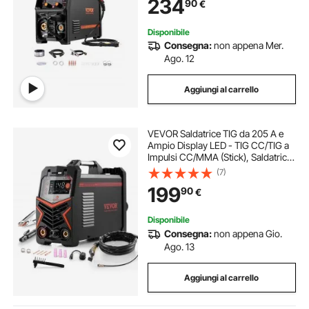
234
90
€
Schermo LCD, Torcia Lift TIG Non
Inclusa
Disponibile
Consegna:
non appena Mer.
Ago. 12
Aggiungi al carrello
VEVOR Saldatrice TIG da 205 A e
Ampio Display LED - TIG CC/TIG a
Impulsi CC/MMA (Stick), Saldatrice
Elettrica a Doppia Tensione 110 e
(7)
220 V con Avviamento ad Alta
199
90
€
Frequenza dell'Inverter IGBT
Disponibile
Consegna:
non appena Gio.
Ago. 13
Aggiungi al carrello