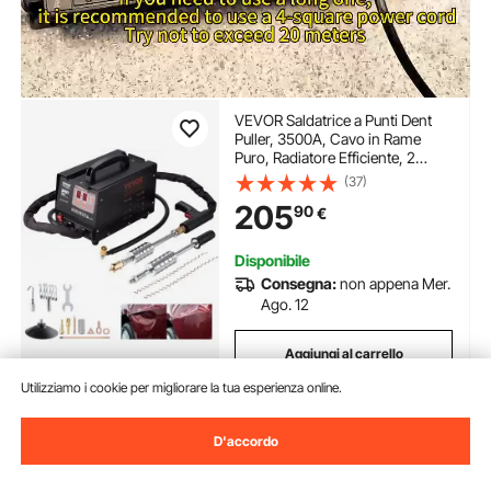
VEVOR Saldatrice a Punti Dent
Puller, 3500A, Cavo in Rame
Puro, Radiatore Efficiente, 2
Pistole per Saldatura, 7 Modalità
(37)
Disponibili, Saldatura a Induzione
205
90
€
Automatica, Aspirazione a Vuoto
180 kg
Disponibile
Consegna:
non appena Mer.
Ago. 12
Aggiungi al carrello
Utilizziamo i cookie per migliorare la tua esperienza online.
D'accordo
Precedente
Prossimo