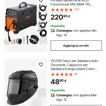
Portatile Saldatrice ad Arco
Funzione per MIG MMA TIG
Corrente tra 30-200A, Saldatrice
(23)
Portatile Spessore del Filo 0,8 mm
220
90
€
& 1 mm, Saldatrice ad Arco Portatile
8,4kg
Disponibile
Consegna:
non appena Ven.
Ago. 14
Aggiungi al carrello
VEVOR Casco per Saldatura Auto-
Oscurante, Cappuccio per
Saldatura Energia Solare Colori
Reali da 100 x 95 mm, 4 Sensori ad
(6)
Arco, Tonalità 4/5-9/9-13 per
48
90
€
Molatura TIG MIG ARC, Serie METIS
Disponibile
Consegna:
non appena Mer.
Ago. 12