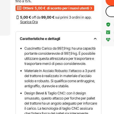
fino a
15%
.
Ottieni
5,00
€
di sconto per i nuovi utenti
5
,00
€
off da
99
,00
€
sui primi 3 ordini in app.
Scarica Ora
Caratteristiche e dettagli
Cuscinetto Carico da 997,9 kg: ha una capacità
portante considerevole di 997,9 kg. È possibile
utilizzare questa attrezzatura per trasportare e
trasportare merci di peso considerevole.
Materiale In Acciaio Robusto: l'attacco a 3 punti
del trattore è realizzato in materiale d'acciaio
solido e robusto. Si qualifica come antiruggine,
antigraffio, durevole e stabile.
Design Bevel & Taglio CNC: con il design
smussato, questo attacco per forche per pallet
del trattore ha un angolo adeguato per inforcare
il carico. La tecnologia di taglio CNC assicura
che l'intera forca del pallet sia interamente