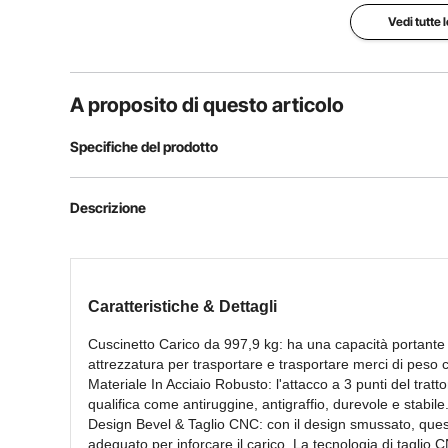
Vedi tutte 
A proposito di questo articolo
Specifiche del prodotto
Materiale
acciaio
Descrizione
Capacità di carico
997,9 kg
Caratteristiche & Dettagli
Collegamento
attacco a 3 pun
Cuscinetto Carico da 997,9 kg: ha una capacità portante c
attrezzatura per trasportare e trasportare merci di peso 
Montaggio
CAT 1/CAT 2
Materiale In Acciaio Robusto:
l'attacco a 3 punti del tratt
qualifica come antiruggine, antigraffio, durevole e stabile
Design Bevel
& Taglio CNC:
c
on il design smus
sato, ques
adeguato per inforcare il carico. La tecnologia di taglio C