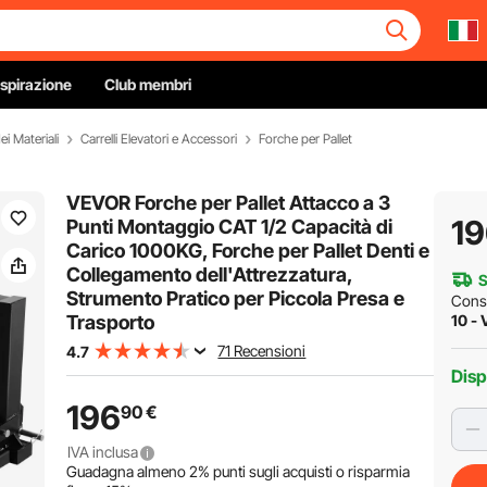
Ispirazione
Club membri
i Materiali
Carrelli Elevatori e Accessori
Forche per Pallet
VEVOR Forche per Pallet Attacco a 3
1
Punti Montaggio CAT 1/2 Capacità di
Carico 1000KG, Forche per Pallet Denti e
Collegamento dell'Attrezzatura,
S
Strumento Pratico per Piccola Presa e
Cons
Trasporto
10 - 
71 Recensioni
4.7
Disp
196
90
€
IVA inclusa
Guadagna almeno
2%
punti sugli acquisti o risparmia