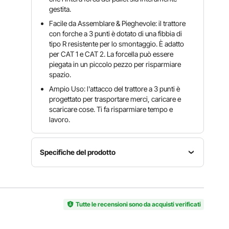
gestita.
Facile da Assemblare & Pieghevole: il trattore
con forche a 3 punti è dotato di una fibbia di
tipo R resistente per lo smontaggio. È adatto
per CAT 1 e CAT 2. La forcella può essere
piegata in un piccolo pezzo per risparmiare
spazio.
Ampio Uso: l'attacco del trattore a 3 punti è
progettato per trasportare merci, caricare e
scaricare cose. Ti fa risparmiare tempo e
lavoro.
Specifiche del prodotto
Capacità
Collegamento
Materiale
di carico
attacco a
acciaio
997,9 kg
3 punti
Tutte le recensioni sono da acquisti verificati
Montaggio