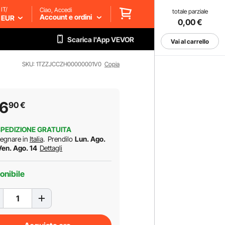
IT/
Ciao, Accedi
totale parziale
Account e ordini
EUR
0,00
€
Scarica l'App VEVOR
Vai al carrello
SKU: 1TZZJCCZH00000001V0
Copia
96
90
€
PEDIZIONE GRATUITA
egnare in
Italia
.
Prendilo
Lun. Ago.
Ven. Ago. 14
Dettagli
onibile