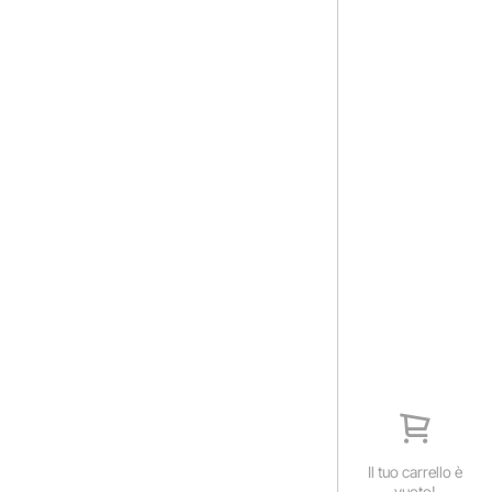
Il tuo carrello è
vuoto!