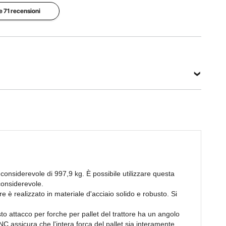
CAT
le 71 recensioni
1/CAT 2
Vedi tutte le specifiche
ti
onsiderevole di 997,9 kg. È possibile utilizzare questa
considerevole.
ore è realizzato in materiale d'acciaio solido e robusto. Si
.
to attacco per forche per pallet del trattore ha un angolo
NC assicura che l'intera forca del pallet sia interamente