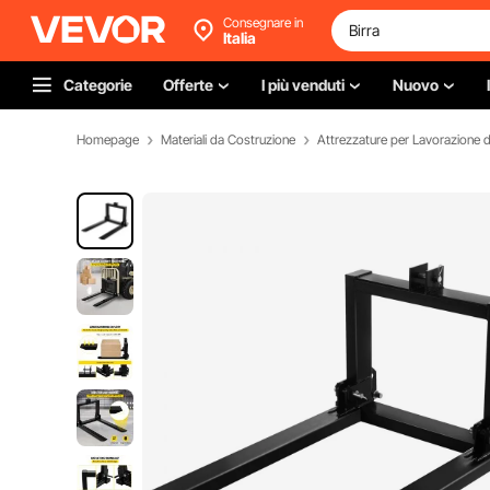
Consegnare in
Italia
Categorie
Offerte
I più venduti
Nuovo
Homepage
Materiali da Costruzione
Attrezzature per Lavorazione de