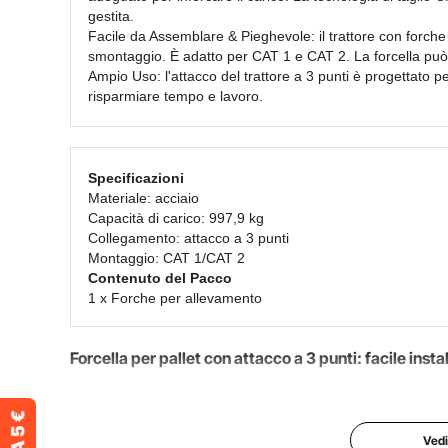
gestita.
Facile da Assemblare & Pieghevole: i
l
trattore con forche 
smontaggio. È adatto per CAT 1 e CAT 2. La forcella può
Ampio Uso: l'attacco del trattore a 3 punti è progettato pe
risparmiare tempo e lavoro.
Specificazioni
Materiale: acciaio
Capacità di carico: 997,9 kg
Collegamento: attacco a 3 punti
Montaggio: CAT 1/CAT 2
Contenuto del Pacco
1 x Forche per allevamento
Forcella per pallet con attacco a 3 punti: facile inst
Questa caratteristica è ideale per vari modelli di trattor
fatica. Puoi iniziare a usare le forche subito dopo l'i
Vedi
fitti di impegni. Con il minimo sforzo, puoi migliorare la f