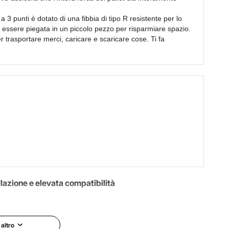
a 3 punti è dotato di una fibbia di tipo R resistente per lo
 essere piegata in un piccolo pezzo per risparmiare spazio.
r trasportare merci, caricare e scaricare cose. Ti fa
allazione e elevata compatibilità
i. Il rapido processo di installazione fa risparmiare tempo e
nstallazione. Questa funzione funziona bene nei programmi
 altro
unzionalità del tuo trattore. La facile installazione significa