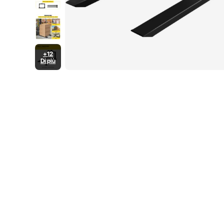
+12
Di più