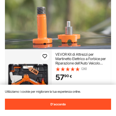
VEVOR Kit di Attrezzi per
Martinetto Elettrico a Forbice per
Riparazione dell'Auto Veicolo
Carico Massimo 3 Tonnellate CC
(26)
12V 15A, Cassetta di Attrezzi per
57
90
€
Martinetto Elettric Forbice
Controllo Remoto
Disponibile
Utilizziamo i cookie per migliorare la tua esperienza online.
Consegna:
non appena Mer.
Ago. 12
D'accordo
Aggiungi al carrello