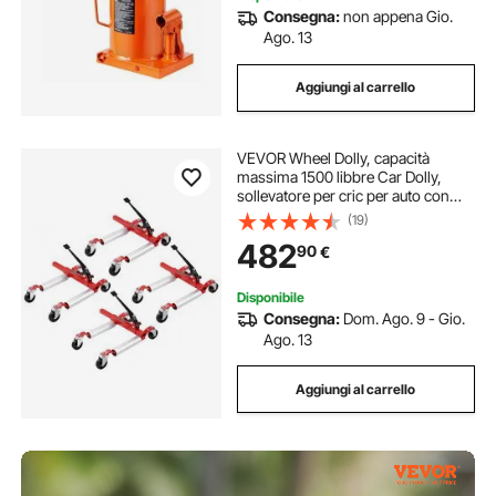
Consegna:
non appena Gio.
Ago. 13
Aggiungi al carrello
VEVOR Wheel Dolly, capacità
massima 1500 libbre Car Dolly,
sollevatore per cric per auto con
ruote girevoli a 360°, cric a
(19)
cricchetto per posizionamento di
482
90
€
veicoli pesanti, per riparazione
auto, spostamento, set da 4
Disponibile
Consegna:
Dom. Ago. 9 - Gio.
Ago. 13
Aggiungi al carrello