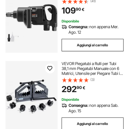
(41)
Velocità Max. 6000 giri/min per
109
90
€
Riparazioni Auto Veicoli da Officina
Garage
Disponibile
Consegna:
non appena Mer.
Ago. 12
Aggiungi al carrello
VEVOR Piegatubi a Rulli per Tubi
38,1 mm Piegatubi Manuale con 6
Matrici, Utensile per Piegare Tubi in
Rame e Alluminio 360° per Tubi
(3)
Quadrati, Rotondi, per Riparazioni
292
90
€
Auto di Aria Condizionata HVAC
Disponibile
Consegna:
non appena Sab.
Ago. 15
Aggiungi al carrello