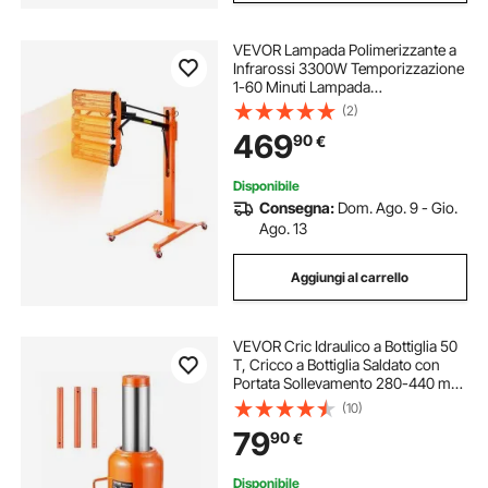
VEVOR Lampada Polimerizzante a
Infrarossi 3300W Temporizzazione
1-60 Minuti Lampada
Polimerizzante per Auto con
(2)
Riscaldamento Automatico con
469
90
€
Staffa, per Area di Cottura 0,8 ㎡
per Riparazione in Loco
Disponibile
Consegna:
Dom. Ago. 9 - Gio.
Ago. 13
Aggiungi al carrello
VEVOR Cric Idraulico a Bottiglia 50
T, Cricco a Bottiglia Saldato con
Portata Sollevamento 280-440 mm
e Maniglia Lunga a 3 Sezioni, Cric
(10)
per Pick-Up, Camper, Riparazioni
79
90
€
Auto, Ingegneria Industriale
Disponibile