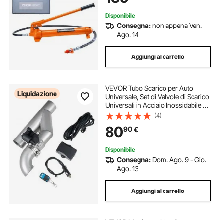
Idraulico Cilindro
Disponibile
Consegna:
non appena Ven.
Ago. 14
Aggiungi al carrello
VEVOR Tubo Scarico per Auto
Liquidazione
Universale, Set di Valvole di Scarico
Universali in Acciaio Inossidabile da
6,35 mm, Tubo a Y, con Scatola di
(4)
Controllo Remoto, per Camion,
80
90
€
Berline e Auto Sportive
Disponibile
Consegna:
Dom. Ago. 9 - Gio.
Ago. 13
Aggiungi al carrello