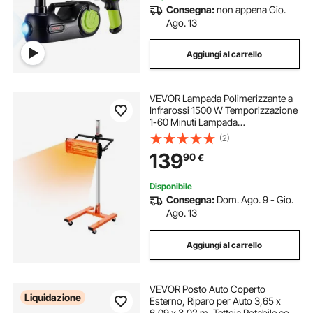
Consegna:
non appena Gio.
Ago. 13
Aggiungi al carrello
VEVOR Lampada Polimerizzante a
Infrarossi 1500 W Temporizzazione
1-60 Minuti Lampada
Polimerizzante per Auto con
(2)
Riscaldamento Automatico con
139
90
€
Staffa, per Area di Cottura 0,32 ㎡
per Riparazione in Loco
Disponibile
Consegna:
Dom. Ago. 9 - Gio.
Ago. 13
Aggiungi al carrello
VEVOR Posto Auto Coperto
Liquidazione
Esterno, Riparo per Auto 3,65 x
6,09 x 3,02 m, Tettoia Potabile con