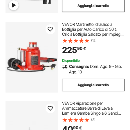
Aggiungi al carrello
VEVOR Martinetto Idraulico a
Bottiglia per Auto Carico di 50 t,
Cric a Bottiglia Saldato per Impieghi
Gravosi Pneumatico o Manuale con
(12)
Pompa per SUV, Camion, Camper,
225
90
€
Riparazione Auto, Rosso
Disponibile
Consegna:
Dom. Ago. 9 - Gio.
Ago. 13
Aggiungi al carrello
VEVOR Riparazione per
Ammaccature Barra di Leva a
Lamiera Gamba Singola 6 Ganci
Estrattore per Ammaccature
(3)
Strumento per riparare
40
90
€
ammaccature