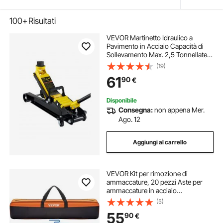
100+
Risultati
VEVOR Martinetto Idraulico a
Pavimento in Acciaio Capacità di
Sollevamento Max. 2,5 Tonnellate
per Riparazione Auto Barca Veicolo,
(19)
Sollevatore con Ruote Altezza
61
90
€
Regolabile tra 85-380mm da Auto
Camion
Disponibile
Consegna:
non appena Mer.
Ago. 12
Aggiungi al carrello
VEVOR Kit per rimozione di
ammaccature, 20 pezzi Aste per
ammaccature in acciaio
inossidabile, Strumenti per
(5)
riparazione ammaccature da
55
90
€
grandine per ammaccature minori