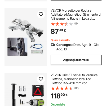
VEVOR Morsetto per Ruota e
Adattatore Magnetico, Strumento di
Allineamento Ruote in Lega di
Alluminio per un Calibro di
(5)
Campanatura Preciso, Strumento di
87
90
€
Riparazione Pneumatici Magnetico
per Auto
Quasi esaurito
Consegna:
Dom. Ago. 9 - Gio.
Ago. 13
Aggiungi al carrello
VEVOR Cric 5T per Auto Idraulica
Elettrica, Martinetto Idraulico
Elettrico 155-420 mm con
Compressore Chiave a Impulsi
(83)
Cassetta degli Attrezzi, 12V Kit
118
90
€
Riparazione Cric Martinetto per
Auto CRV SUV
Disponibile