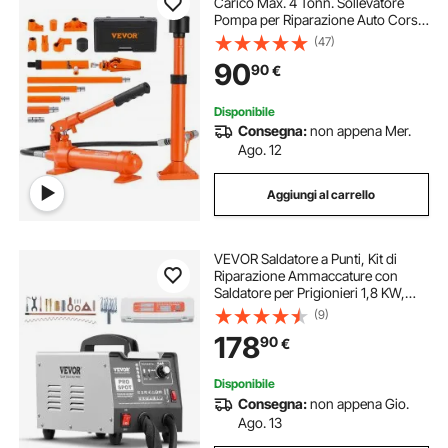
Carico Max. 4 Tonn. Sollevatore
Pompa per Riparazione Auto Corsa
da 125 mm, Kit Utensili Sollevatore
(47)
Idraulico Tipo d'Olio HV15 Cilindro
90
90
€
Q235B Anello di Tenuta TPU
Disponibile
Consegna:
non appena Mer.
Ago. 12
Aggiungi al carrello
VEVOR Saldatore a Punti, Kit di
Riparazione Ammaccature con
Saldatore per Prigionieri 1,8 KW,
con Saldatura a Punti Potenza
(9)
Regolabile e 7 Modalità, Estrattore
178
90
€
per Ammaccature, per Auto
Camion
Disponibile
Consegna:
non appena Gio.
Ago. 13