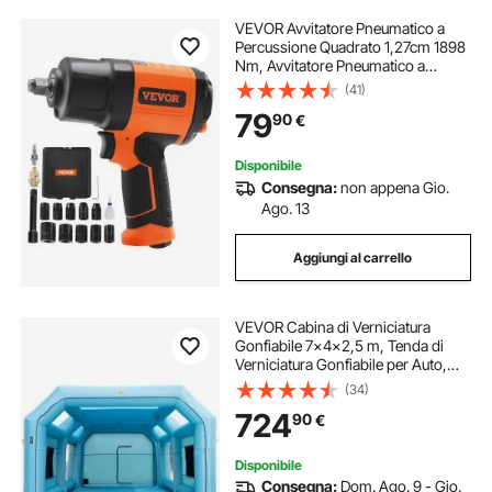
VEVOR Avvitatore Pneumatico a
Percussione Quadrato 1,27cm 1898
Nm, Avvitatore Pneumatico a
Impulsi Pressione tra 6,2-8,3bar
(41)
Velocità Max. 8000giri/min per
79
90
€
Riparazioni Auto Veicoli da Officina
Garage
Disponibile
Consegna:
non appena Gio.
Ago. 13
Aggiungi al carrello
VEVOR Cabina di Verniciatura
Gonfiabile 7x4x2,5 m, Tenda di
Verniciatura Gonfiabile per Auto,
Sistema di Filtrazione, a Oxford,
(34)
Postazione di Verniciatura
724
90
€
Automobilistica, Garage, Officina
Disponibile
Consegna:
Dom. Ago. 9 - Gio.