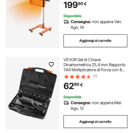
199
90
€
Staffa, per Area di Cottura 0,48 ㎡
per Riparazione in Loco
Disponibile
Consegna:
non appena Ven.
Ago. 14
Aggiungi al carrello
VEVOR Set di Chiave
Dinamometrica 25,4 mm Rapporto
1:64 Moltiplicatore di Forza con 8
Bussole, Set Moltiplicatore di Forza
(7)
Svita Bulloni per la Rimozione dei
62
90
€
Dadi per Riparazione Auto Officina
Garage
Disponibile
Consegna:
non appena Mer.
Ago. 12
Aggiungi al carrello