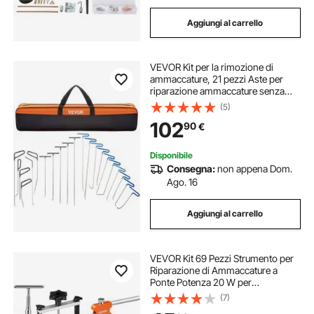
Aggiungi al carrello
VEVOR Kit per la rimozione di
ammaccature, 21 pezzi Aste per
riparazione ammaccature senza
vernice, Strumento professionale
(5)
per rimozione ammaccature da
102
90
€
grandine per ammaccature danni di
gradine
Disponibile
Consegna:
non appena Dom.
Ago. 16
Aggiungi al carrello
VEVOR Kit 69 Pezzi Strumento per
Riparazione di Ammaccature a
Ponte Potenza 20 W per
Carrozzeria Auto Veicolo da Garage
(7)
Officina Fai-da-te, Kit Estrattore a