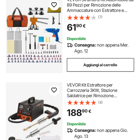
89 Pezzi per Rimozione delle
Ammaccature con Estrattore e
Pistola per Colla a Caldo, Kit
(7)
Rimozione per Carrozzeria
61
90
€
Ammaccata, Set Completo per Auto
di Riparazione
Disponibile
Consegna:
non appena Mer.
Ago. 12
Aggiungi al carrello
VEVOR Kit Estrattore per
Carrozzeria 3KW, Stazione
Saldatrice per Rimozione
Ammaccature a Punti 6 Modalità di
(4)
Saldatura, Kit di Strumento per
188
90
€
Riparazione Ammaccature
Carrozzeria per Auto Camion Moto
Disponibile
Consegna:
non appena Gio.
Ago. 13