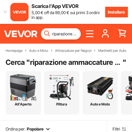
Scarica l'App VEVOR
Installare
5
,00
€
off da
99
,00
€
sui primi 3 ordini
in app.
Homepage
Auto e Moto
Attrezzature per Negozi
Martinetti per Auto
Cerca "
riparazione ammaccature auto
"
All'Aperto
Pittura
Auto e Moto
Ordina per:
Popolare
Filtri