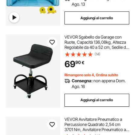
Ago. 13
Aggiungi al carrello
VEVOR Sgabello da Garage con
Ruote, Capacità 136,08kg, Altezza
Regolabile da 40 a 52 cm, Sedile da
Meccanico con Ruote Girevoli a 360
(14)
Gradi e Vassoio per Attrezzi,
69
90
€
Officina Riparazioni Auto
Rimangono solo 4, Ordina subito
Consegna:
non appena Dom.
Ago. 16
Aggiungi al carrello
VEVOR Avvitatore Pneumatico a
Percussione Quadrato 2,54 cm
3701 Nm, Avvitatore Pneumatico a
Impulsi Pressione max. 13,8 bar