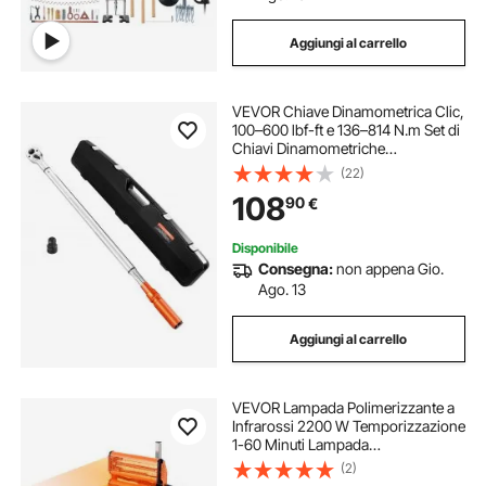
Aggiungi al carrello
VEVOR Chiave Dinamometrica Clic,
100–600 lbf-ft e 136–814 N.m Set di
Chiavi Dinamometriche
Bidirezionali con Scale a Doppia
(22)
Gamma, 48 Denti, Acciaio Legato,
108
90
€
per Riparazione di Automobili
Disponibile
Consegna:
non appena Gio.
Ago. 13
Aggiungi al carrello
VEVOR Lampada Polimerizzante a
Infrarossi 2200 W Temporizzazione
1-60 Minuti Lampada
Polimerizzante per Auto con
(2)
Riscaldamento Automatico con