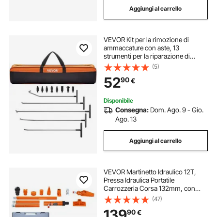
Aggiungi al carrello
cric per auto martinetto
VEVOR Kit per la rimozione di
cric auto a martinetto
ammaccature con aste, 13
strumenti per la riparazione di
ammaccature senza vernice,
(5)
avvitatore a impulsi auto
ammaccature minori, ammaccature
52
90
€
sulle porte e danni da grandine
martinetto cric auto
Disponibile
Consegna:
Dom. Ago. 9 - Gio.
Ago. 13
Aggiungi al carrello
VEVOR Martinetto Idraulico 12T,
Pressa Idraulica Portatile
Carrozzeria Corsa 132mm, con
Tubo Olio da 1,4 m e Custodia, per
(47)
Riparazione Telaio Auto
139
90
€
Costruzione Auto, Martinetto