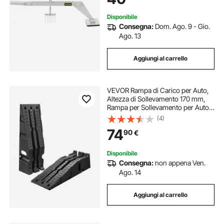
Disponibile
Consegna:
Dom. Ago. 9 - Gio.
Ago. 13
Aggiungi al carrello
VEVOR Rampa di Carico per Auto,
Altezza di Sollevamento 170 mm,
Rampa per Sollevamento per Auto
da Officina, Cambio Olio e
(4)
Riparazione Camion, Ogni Pezzo
74
90
€
Carico 1814 kg, Nero 2 Pezzi
Disponibile
Consegna:
non appena Ven.
Ago. 14
Aggiungi al carrello