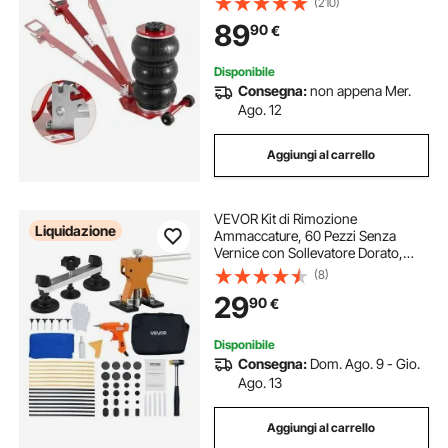
(210)
Cuscini d'Aria Impugnatura
89
90
€
Regolabile Rosso per da Officina
Garage
Disponibile
Consegna:
non appena Mer.
Ago. 12
Aggiungi al carrello
VEVOR Kit di Rimozione
Liquidazione
Ammaccature, 60 Pezzi Senza
Vernice con Sollevatore Dorato,
Estrattore di Ponti, Martello di
(8)
Gomma, Pistola per Colla,
29
90
€
Riparazione dei Danni di Porte di
Frigoriferi Auto
Disponibile
Consegna:
Dom. Ago. 9 - Gio.
Ago. 13
Aggiungi al carrello