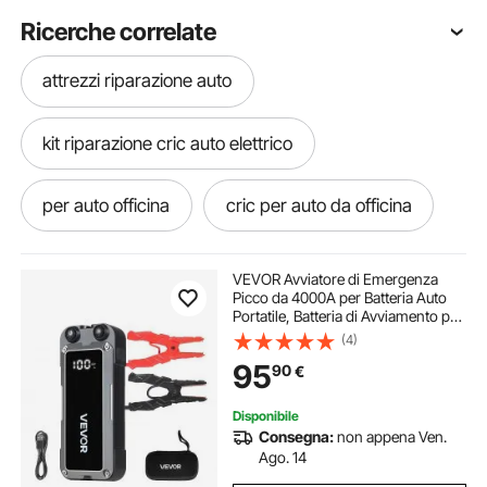
Ricerche correlate
attrezzi riparazione auto
kit riparazione cric auto elettrico
per auto officina
cric per auto da officina
cric auto da officina
cric per officina auto
VEVOR Avviatore di Emergenza
Picco da 4000A per Batteria Auto
Portatile, Batteria di Avviamento per
mm auto
bussole per avvitatore auto
Auto 12V con Torcia a 3 Modi Cavo
(4)
di Avviamento per Motori Corrente
95
90
€
da 700A Potenza Uscita 18W
cavalletti auto officina
3 auto
Disponibile
Consegna:
non appena Ven.
cavalletto officina auto
Ago. 14