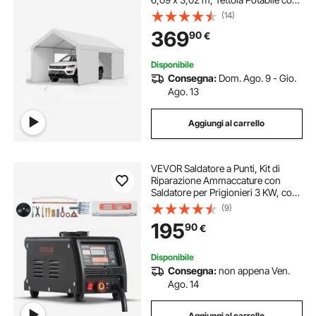
Pareti Laterali e Porta Rimovibili,
(14)
Resistente ai Raggi UV e all'Acqua,
369
90
€
per Auto e Barca, Bianco
Disponibile
Consegna:
Dom. Ago. 9 - Gio.
Ago. 13
Aggiungi al carrello
VEVOR Saldatore a Punti, Kit di
Riparazione Ammaccature con
Saldatore per Prigionieri 3 KW, con
Saldatura a Punti Automatica
(9)
Manuale e 9 Modalità, Estrattore
195
90
€
per Ammaccature, per Auto e
Camion
Disponibile
Consegna:
non appena Ven.
Ago. 14
Aggiungi al carrello