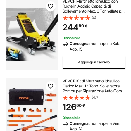
VEVOR Martinetto Idraulico con
Ruote in Acciaio Capacità di
Sollevamento Max. 3 Tonnellate per
Riparazione Auto Barca Veicolo,
(6)
Sollevatore con Ruote Altezza
244
90
€
Regolabile tra 90-500mm da Auto
Camion
Disponibile
Consegna:
non appena Sab.
Ago. 15
Aggiungi al carrello
VEVOR Kit di Martinetto Idraulico
Carico Max. 12 Tonn. Sollevatore
Pompa per Riparazione Auto Corsa
da 135 mm, Kit Utensili Sollevatore
(47)
Idraulico Tipo d'Olio HV15 Cilindro
126
90
€
Q235B Anello di Tenuta TPU
Disponibile
Consegna:
non appena Ven.
Ago. 14