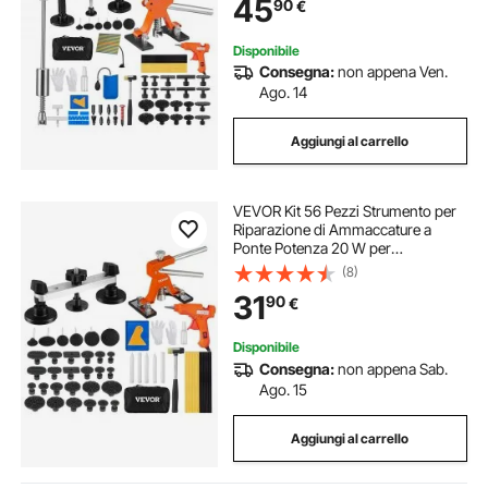
45
90
€
Ponte Estrattore a Martello per
Ammaccature
Disponibile
Consegna:
non appena Ven.
Ago. 14
Aggiungi al carrello
VEVOR Kit 56 Pezzi Strumento per
Riparazione di Ammaccature a
Ponte Potenza 20 W per
Carrozzeria Auto Veicolo da Garage
(8)
Officina Fai-da-te, Kit Estrattore
31
90
€
Ammaccature a Ponte in Alluminio
PVC Gomma
Disponibile
Consegna:
non appena Sab.
Ago. 15
Aggiungi al carrello