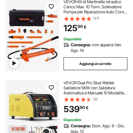
VEVOR Kit di Martinetto Idraulico
Carico Max. 10 Tonn. Sollevatore
Pompa per Riparazione Auto Corsa
da 135 mm, Kit Utensili Sollevatore
(47)
Idraulico Tipo d'Olio HV15 Cilindro
125
90
€
Q235B Anello di Tenuta TPU
Disponibile
Consegna:
non appena Ven.
Ago. 14
Aggiungi al carrello
VEVOR Dual Pro Stud Welder
Saldatore 5KW con Saldatura
Automatica e Manuale 10 Modalità
Saldatura a Punti Macchina per
(9)
Riparazione di Ammaccature con
539
90
€
Saldatura per Pannelli Auto in
Acciaio Alluminio
Disponibile
Consegna:
Dom. Ago. 9 - Gio.
Ago. 13