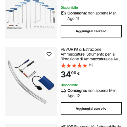
Disponibile
Consegna:
non appena Mar.
Ago. 11
Aggiungi al carrello
VEVOR Kit di Estrazione
Ammaccature, Strumento per la
Rimozione di Ammaccature da Auto
Senza Vernice, Estrattore per
(5)
Riparazione Danni al Parafango con
34
90
€
Asta Curva, Strumenti per Testine di
Ricambio
Disponibile
Consegna:
non appena Mer.
Ago. 12
Aggiungi al carrello
VEVOR Strumenti Kit Automobile da