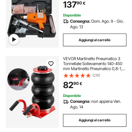
137
90
€
Ammaccature per Carrozzeria
Autocarri
Disponibile
Consegna:
Dom. Ago. 9 - Gio.
Ago. 13
Aggiungi al carrello
VEVOR Martinetto Pneumatico 3
Tonnellate Sollevamento 140-450
mm Martinetto Pneumatico 0,8-1,0
MPa, Martinetto Portatile 3 Cuscini
(210)
d'Aria per Riparazione Auto
82
90
€
Manutenzione SUV Pickup Officina
Garage
Disponibile
Consegna:
non appena Ven.
Ago. 14
Aggiungi al carrello