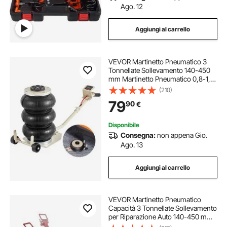
Ago. 12
Aggiungi al carrello
VEVOR Martinetto Pneumatico 3
Tonnellate Sollevamento 140-450
mm Martinetto Pneumatico 0,8-1,0
MPa, Martinetto Gonfiabile 3
(210)
Cuscini d'Aria per Riparazione Auto
79
90
€
Manutenzione SUV Pickup Officina
Garage
Disponibile
Consegna:
non appena Gio.
Ago. 13
Aggiungi al carrello
VEVOR Martinetto Pneumatico
Capacità 3 Tonnellate Sollevamento
per Riparazione Auto 140-450 mm,
Cric Pneumatico 0,8-1,0 MPa con 3