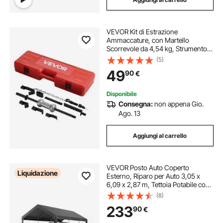
VEVOR Kit di Estrazione
Ammaccature, con Martello
Scorrevole da 4,54 kg, Strumento
di Rimozione Danni Automobilistici
(5)
per Riparazione Carrozzeria con
49
90
€
Custodia, Asta di Prolunga,
Impugnatura
Disponibile
Consegna:
non appena Gio.
Ago. 13
Aggiungi al carrello
VEVOR Posto Auto Coperto
Liquidazione
Esterno, Riparo per Auto 3,05 x
6,09 x 2,87 m, Tettoia Potabile con
Pareti Laterali e Porta Rimovibili,
(8)
Resistente ai Raggi UV e all'Acqua,
233
90
€
per Auto e Barca, Grigio