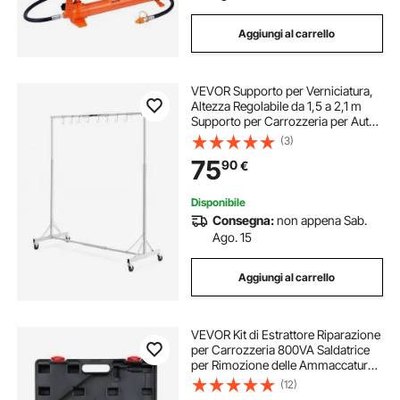
Aggiungi al carrello
VEVOR Supporto per Verniciatura,
Altezza Regolabile da 1,5 a 2,1 m
Supporto per Carrozzeria per Auto
con 8 Ganci, 4 Ruote Girevoli,
(3)
Capacità di 30 kg per Officine di
75
90
€
Riparazione Auto e Garage, Bianco
Disponibile
Consegna:
non appena Sab.
Ago. 15
Aggiungi al carrello
VEVOR Kit di Estrattore Riparazione
per Carrozzeria 800VA Saldatrice
per Rimozione delle Ammaccature
Saldatore a Punti 32x24cm,
(12)
Strumenti per la Riparazione delle