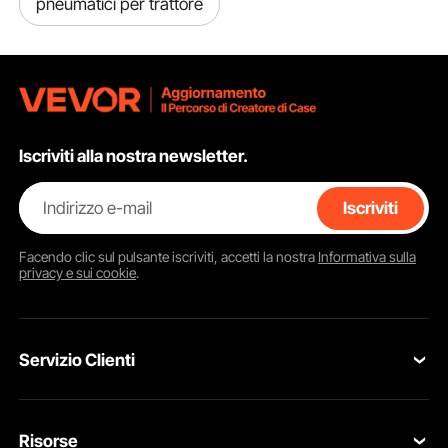
pneumatici per trattore
istruzioni dettagliato con i passaggi di riparazione esatti, che
semplificano la riparazione dell'ammaccatura da soli sempre e
ovunque.
Iscriviti alla nostra newsletter.
Indirizzo e-mail
Iscriviti
Facendo clic sul pulsante
iscriviti
, accetti la nostra
Informativa sulla
privacy e sui cookie
.
Servizio Clienti
Contattaci
Risorse