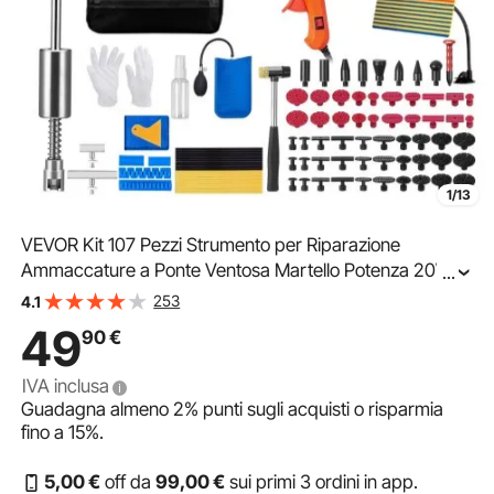
1/13
VEVOR Kit 107 Pezzi Strumento per Riparazione
Ammaccature a Ponte Ventosa Martello Potenza 20W
...
per Carrozzeria Auto Veicolo da Garage Officina Fai-da-
253
4.1
te, Kit Estrattore a Ponte Estrattore a Martello
49
90
€
IVA inclusa
Guadagna almeno
2%
punti sugli acquisti o risparmia
fino a
15%
.
5
,00
€
off da
99
,00
€
sui primi 3 ordini in app.