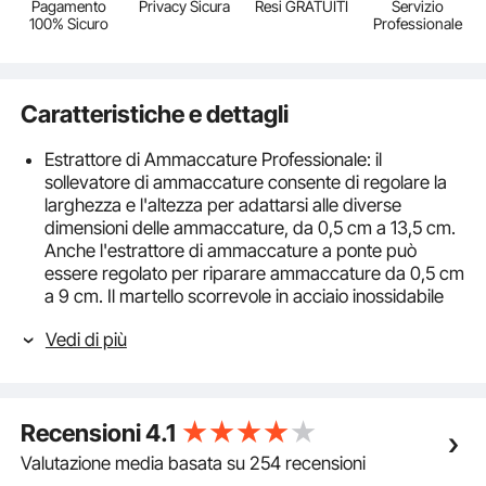
Pagamento
Privacy Sicura
Resi GRATUITI
Servizio
100% Sicuro
Professionale
Caratteristiche e dettagli
Estrattore di Ammaccature Professionale: il
sollevatore di ammaccature consente di regolare la
larghezza e l'altezza per adattarsi alle diverse
dimensioni delle ammaccature, da 0,5 cm a 13,5 cm.
Anche l'estrattore di ammaccature a ponte può
essere regolato per riparare ammaccature da 0,5 cm
a 9 cm. Il martello scorrevole in acciaio inossidabile
può essere utilizzato come martello corto o lungo con
Vedi di più
una semplice sostituzione. Le tre ventose sono anche
facili da usare.
Kit Efficace: le linguette da 50 pezzi di diverse
dimensioni e forme sono perfette per riparare varie
Recensioni
4.1
ammaccature. Il bastone di colla hanno una forte
viscosità, assicurando che la linguetta possa aderire
Valutazione media basata su 254 recensioni
saldamente all'ammaccatura. Con la pistola per colla