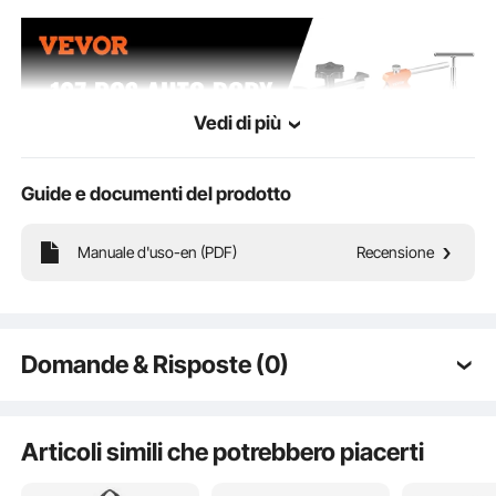
Vedi di più
Guide e documenti del prodotto
Manuale d'uso-en (PDF)
Recensione
Domande & Risposte (0)
Fate sparire le ammaccature dalla vostra amata auto con il kit
Domande tipiche sui prodotti:
di estrazione delle ammaccature di VEVOR. Il kit di attrezzi
Il prodotto è durevole? ...
per la riparazione delle ammaccature della carrozzeria estrae
Articoli simili che potrebbero piacerti
le ammaccature in modo facile e veloce.