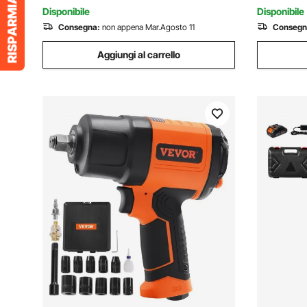
Garage Officina Auto Camion
da Officin
Disponibile
Disponibile
Consegna:
non appena Mar.Agosto 11
Consegn
Aggiungi al carrello