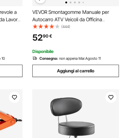
revole a
VEVOR Smontagomme Manuale per
 da Lavoro
Autocarro ATV Veicoli da Officina
 con
Pneumatici Dimensioni Compatibili 96,5-
(444)
per
106,7 mm, Stallonatore Manuale per
52
90
€
 Auto,
Pneumatici da Garage Officina Auto
Camion Autocarro Peso 5,5kg
Disponibile
 10
Consegna:
non appena Mar.Agosto 11
Aggiungi al carrello