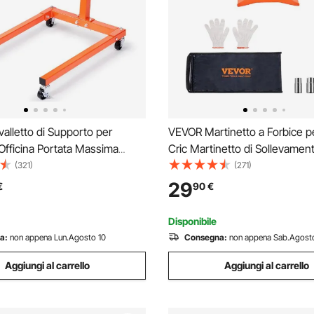
lletto di Supporto per
VEVOR Martinetto a Forbice p
Officina Portata Massima
Cric Martinetto di Sollevamen
Ruote Freni, Supporto di
Sostituzione di Pneumatici Ca
(321)
(271)
bile Base Forma di U Bracci
Max. 2,5 Tonnellate da Offici
29
€
90
€
60°, Supporto per Motore Auto
Martinetto Manuale per Soll
Officina
Auto 95-435 mm
Disponibile
a:
non appena Lun.Agosto 10
Consegna:
non appena Sab.Agost
Aggiungi al carrello
Aggiungi al carrello