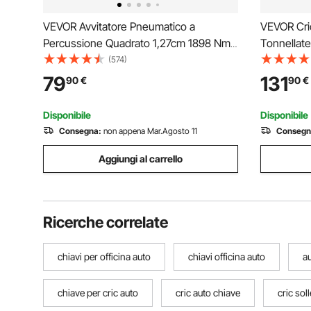
VEVOR Avvitatore Pneumatico a
VEVOR Cric
Percussione Quadrato 1,27cm 1898 Nm,
Tonnellate
Avvitatore Pneumatico a Impulsi
160 x 160 
(574)
Pressione tra 6,2-8,3bar Velocità Max.
Sostituzi
79
131
90
€
90
€
8000giri/min per Riparazioni Auto Veicoli
Telecomand
da Officina Garage
Garage Off
Disponibile
Disponibile
Consegna:
non appena Mar.Agosto 11
Consegn
Aggiungi al carrello
Ricerche correlate
chiavi per officina auto
chiavi officina auto
au
chiave per cric auto
cric auto chiave
cric sol