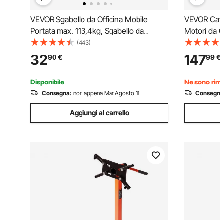
VEVOR Sgabello da Officina Mobile
VEVOR Cava
Portata max. 113,4kg, Sgabello da
Motori da 
Meccanico con Rotelle Altezza
680kg Pie
(443)
Regolabile da Officina con Vassoio Porta
Supporto 
32
147
90
€
99
Attrezzi, Sedia per Riparazione Auto
Bracci Gir
Moto da Garage Officina
Motore Aut
Disponibile
Ne sono rim
Consegna:
non appena Mar.Agosto 11
Consegn
Aggiungi al carrello