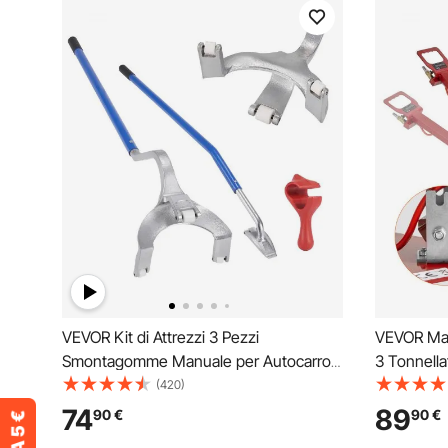
VEVOR Kit di Attrezzi 3 Pezzi
VEVOR Mar
Smontagomme Manuale per Autocarro
3 Tonnella
ATV da Officina Pneumatici Dimensioni
Riparazio
(420)
Compatibili 571-622mm, Kit di
Pneumatic
74
89
90
€
90
€
Stallonatore Manuale per Pneumatici da
d'Aria Imp