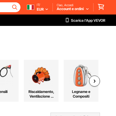
IT/
Ciao, Accedi
Account e ordini
EUR
Scarica l'App VEVOR
nsili
Riscaldamento,
Legname e
E
Ventilazione e
Compositi
Raffreddamento