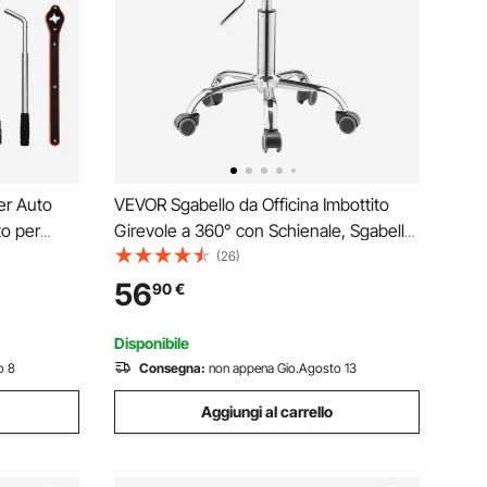
er Auto
VEVOR Sgabello da Officina Imbottito
to per
Girevole a 360° con Schienale, Sgabello
pacità
da Lavoro con Ruote, Carico 136 kg
(26)
na Garage,
Sedile con Rotelle Regolabile, per
56
90
€
evamento
Garage, Officina e Riparazione Auto,
Nero
Disponibile
o 8
Consegna:
non appena Gio.Agosto 13
Aggiungi al carrello