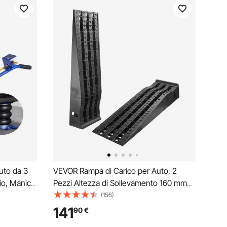
uto da 3
VEVOR Rampa di Carico per Auto, 2
aio, Manico
Pezzi Altezza di Sollevamento 160 mm
, Altezza
Rampa per Sollevamento per Auto da
(156)
0 mm,
Officina, Cambio Olio e Riparazione di
141
90
€
eumatico
Camion, Ogni Pezzo Carico 1474 kg,