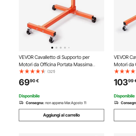
VEVOR Cavalletto di Supporto per
VEVOR Cava
Motori da Officina Portata Massima
Motori da 
340kg con Ruote Freni, Supporto di
590kg con 
(321)
Motore Mobile Base Forma di H Bracci
Motore Mo
69
103
90
€
99
Girevoli 360°, Supporto per Motore Auto
Girevoli 3
Veicoli da Officina
Veicoli da 
Disponibile
Disponibile
Consegna:
non appena Mar.Agosto 11
Consegn
Aggiungi al carrello