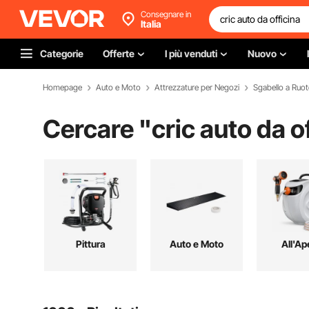
Consegnare in
Italia
Categorie
Offerte
I più venduti
Nuovo
Homepage
Auto e Moto
Attrezzature per Negozi
Sgabello a Ruo
Cercare "
cric auto da o
Pittura
Auto e Moto
All'Ap