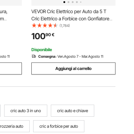
ura,
VEVOR Cric Elettrico per Auto da 5 T
 m
Cric Elettrico a Forbice con Gonfiatore
 Auto con
Integrato, Sostituzione Pneumatici 12 V
(1,784)
acità di 30
con Chiave a Percussione Elettrica e
100
90
€
 Auto e
Luce LED, Kit Cric Portatile per Berlina,
SUV
Disponibile
sto 11
Consegna:
Ven.Agosto 7 - Mar.Agosto 11
Aggiungi al carrello
cric auto 3 in uno
cric auto e chiave
rrozzeria auto
cric a forbice per auto