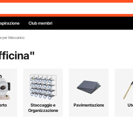
Ispirazione
Club membri
te per Meccanico
fficina
"
erto
Stoccaggio e
Pavimentazione
Ute
Organizzazione