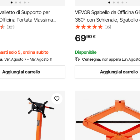
lletto di Supporto per
VEVOR Sgabello da Officina Gi
Officina Portata Massima
360° con Schienale, Sgabello
ghevole da Conservare,
con Capacità di 136 kg Sedile
(321)
(35)
di Motore Mobile 5 Ruote
Rotelle Regolabile in Altezza, 
69
€
90
€
evoli 360°, Supporto per
Garage, Officina e Riparazione
o Veicoli da Officina
Nero
asti solo 5, ordina subito
Disponibile
a:
Ven.Agosto 7 - Mar.Agosto 11
Consegna:
non appena Lun.Agosto
Aggiungi al carrello
Aggiungi al carrello