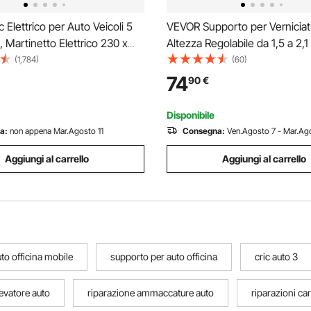
 Elettrico per Auto Veicoli 5
VEVOR Supporto per Verniciat
, Martinetto Elettrico 230 x
Altezza Regolabile da 1,5 a 2,1
mm, Martinetto per
Supporto per Carrozzeria per
(1,784)
(60)
one Pneumatici con Luce LED
8 Ganci, 4 Ruote Girevoli, Cap
74
90
€
o, Kit Cric Portatile da
kg per Officine di Riparazione
icina
Garage, Rosso
Disponibile
a:
non appena Mar.Agosto 11
Consegna:
Ven.Agosto 7 - Mar.Ago
Aggiungi al carrello
Aggiungi al carrello
to officina mobile
supporto per auto officina
cric auto 3
levatore auto
riparazione ammaccature auto
riparazioni ca