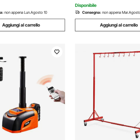
a Garage
per SUV
Disponibile
a:
non appena Lun.Agosto 10
Consegna:
non appena Mar.Agosto
Aggiungi al carrello
Aggiungi al carrello