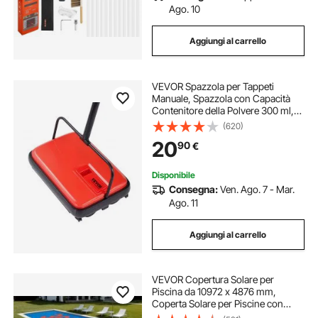
Ago. 10
Aggiungi al carrello
VEVOR Spazzola per Tappeti
Manuale, Spazzola con Capacità
Contenitore della Polvere 300 ml,
Facile da Svuotare, Larghezza di
(620)
Pulizia 17 cm, per Tappeti, Peli di
20
90
€
Animali Domestici, Rosso
Disponibile
Consegna:
Ven. Ago. 7 - Mar.
Ago. 11
Aggiungi al carrello
VEVOR Copertura Solare per
Piscina da 10972 x 4876 mm,
Coperta Solare per Piscine con
Doppio Strato d'Aria Termoisolante