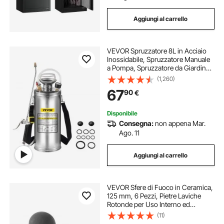
Aggiungi al carrello
VEVOR Spruzzatore 8L in Acciaio
Inossidabile, Spruzzatore Manuale
a Pompa, Spruzzatore da Giardino
Rinforzato a Pressione da 3,3
(1,260)
Pollici, Spruzzatore per
67
90
€
Giardinaggio Domestico e Pulizia
del Terreno
Disponibile
Consegna:
non appena Mar.
Ago. 11
Aggiungi al carrello
VEVOR Sfere di Fuoco in Ceramica,
125 mm, 6 Pezzi, Pietre Laviche
Rotonde per Uso Interno ed
Esterno, Pietre Decorative per
(11)
Braciere, per Caminetti a Propano