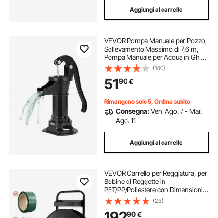
Aggiungi al carrello
VEVOR Pompa Manuale per Pozzo,
Sollevamento Massimo di 7,6 m,
Pompa Manuale per Acqua in Ghisa
Antica, Attacco NPT, Facile
(140)
Installazione, Vecchio Stile per
51
90
€
Giardino Esterno, Stagno, Nero
Rimangono solo 5, Ordina subito
Consegna:
Ven. Ago. 7 - Mar.
Ago. 11
Aggiungi al carrello
VEVOR Carrello per Reggiatura, per
Bobine di Reggette in
PET/PP/Poliestere con Dimensioni
del Nucleo di 20,3/40,6 cm,
(25)
Distributore di Reggette Dotato di
192
90
€
Sistema Frenante Aggiornato