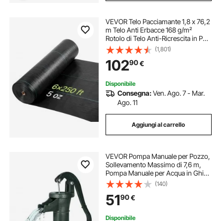
VEVOR Telo Pacciamante 1,8 x 76,2
m Telo Anti Erbacce 168 g/m²
Rotolo di Telo Anti-Ricrescita in PP
Tessuto per Protezione Contro le
(1,801)
Erbacce, Copertura del Terreno,
102
90
€
Giardino, Orto, Prato, Nero
Disponibile
Consegna:
Ven. Ago. 7 - Mar.
Ago. 11
Aggiungi al carrello
VEVOR Pompa Manuale per Pozzo,
Sollevamento Massimo di 7,6 m,
Pompa Manuale per Acqua in Ghisa
Antica, Attacco NPT, Facile
(140)
Installazione, Vecchio Stile per
51
90
€
Giardino Esterno, Stagno, Verde
Disponibile