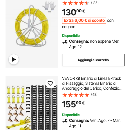
Cavo Elettrico con 2 Teste di
(185)
Trazione Strumento di Installazione
130
90
€
del Cavo Elettrico in Fiberglass
Extra
6
,00
€
di sconto
con
coupon
Disponibile
Consegna:
non appena Mer.
Ago. 12
Aggiungi al carrello
VEVOR Kit Binario di Linea E-track
di Fissaggio, Sistema Binario di
Ancoraggio del Carico, Confezione
da 4 Binari E-Track da 2346 mm,
(48)
Adatti per Garage, Furgoni,
155
90
€
Rimorchi, Motociclette
Disponibile
Consegna:
Ven. Ago. 7 - Mar.
Ago. 11