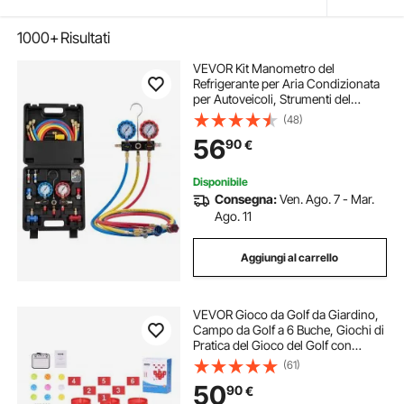
1000+
Risultati
VEVOR Kit Manometro del
Refrigerante per Aria Condizionata
per Autoveicoli, Strumenti del
Refrigerante a 3 Vie Tubi Flessibili
(48)
Raccordi a Sgancio Rapido,
56
90
€
Manometro per Aria Condizionata
Auto
Disponibile
Consegna:
Ven. Ago. 7 - Mar.
Ago. 11
Aggiungi al carrello
VEVOR Gioco da Golf da Giardino,
Campo da Golf a 6 Buche, Giochi di
Pratica del Gioco del Golf con
Secchio per Famiglie, Adulti e
(61)
Bambini, Gioco di Golf Portatile per
50
90
€
Esterni per Cortile, Campeggio