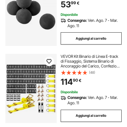
53
99
€
Gas, Stufe, Cortili, Campeggio,
Nero
Disponibile
Consegna:
Ven. Ago. 7 - Mar.
Ago. 11
Aggiungi al carrello
VEVOR Kit Binario di Linea E-track
di Fissaggio, Sistema Binario di
Ancoraggio del Carico, Confezione
da 8 con 1,5 m, 1,2 m, 0,6 m, 0,3 m
(48)
Binari E-Track, Adatti per Furgoni e
114
90
€
Rimorchi
Disponibile
Consegna:
Ven. Ago. 7 - Mar.
Ago. 11
Aggiungi al carrello