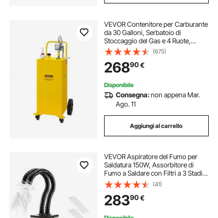
VEVOR Contenitore per Carburante
da 30 Galloni, Serbatoio di
Stoccaggio del Gas e 4 Ruote,
Contenitore per Benzina Diesel per
(675)
Auto, Tosaerba, ATV, Barche, Altro,
268
90
€
Giallo
Disponibile
Consegna:
non appena Mar.
Ago. 11
Aggiungi al carrello
VEVOR Aspiratore del Fumo per
Saldatura 150W, Assorbitore di
Fumo a Saldare con Filtri a 3 Stadi,
Estrattore di Saldatura del Fumo per
(41)
Stazione di Saldatura, Depuratore
283
90
€
per Saldatura Capo Singolo
Disponibile