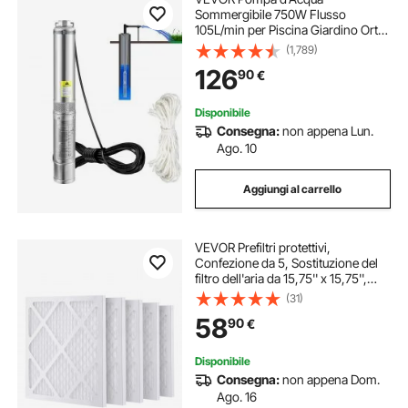
Sommergibile 750W Flusso
105L/min per Piscina Giardino Orto
in Acciaio Inox, Pompa Sommersa
(1,789)
per Pozzo 230V Prevalenza Max.
126
90
€
62m, Pompa Sommersa per Pozzo
Piscina con Cavi
Disponibile
Consegna:
non appena Lun.
Ago. 10
Aggiungi al carrello
VEVOR Prefiltri protettivi,
Confezione da 5, Sostituzione del
filtro dell'aria da 15,75'' x 15,75'',
Filtri Stage 1 ad alta efficienza
(31)
compatibili con BlueDri e VEVOR
58
90
€
Scrubber, purificatori d'aria
Disponibile
Consegna:
non appena Dom.
Ago. 16