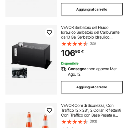
Aggiungi al carrello
VEVOR Serbatoio del Fluido
Idraulico Serbatoio del Carburante
da 10 Gal Serbatoio Idraulico
Serbatoio Idraulico con Indicatore di
(80)
Temperatura del Filtro Tappo di
106
90
€
Sfiato per Trattori e Camion
Disponibile
Consegna:
non appena Mer.
Ago. 12
Aggiungi al carrello
VEVOR Coni di Sicurezza, Coni
Traffico 12 x 28", 2 Collari Riflettenti
Coni Traffico con Base Pesata e
Anello Manuale Utilizzati per il
(193)
Controllo del Traffico, Parcheggio