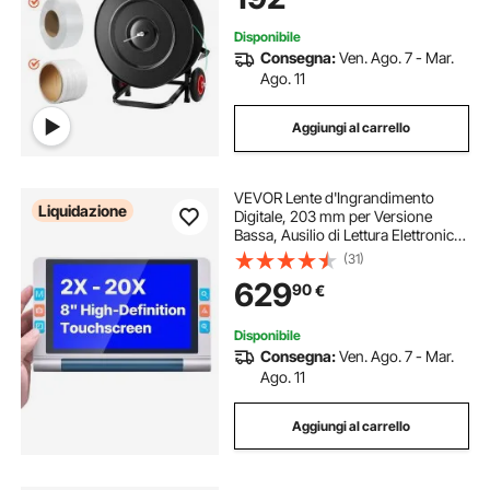
Vassoio Integrato
Disponibile
Consegna:
Ven. Ago. 7 - Mar.
Ago. 11
Aggiungi al carrello
VEVOR Lente d'Ingrandimento
Liquidazione
Digitale, 203 mm per Versione
Bassa, Ausilio di Lettura Elettronico
2X a 20X con Obiettivo HD con
(31)
Messa a Fuoco Automatica da 13
629
90
€
MP, 26 Modalità Colore, Uscita
HDMI
Disponibile
Consegna:
Ven. Ago. 7 - Mar.
Ago. 11
Aggiungi al carrello