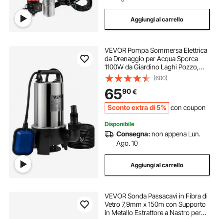
Aggiungi al carrello
VEVOR Pompa Sommersa Elettrica
da Drenaggio per Acqua Sporca
1100W da Giardino Laghi Pozzo,
Elettropompa a Immersione per
(600)
Drenaggio di Acque Sporche Nere
65
90
€
Scure 2,7A 1100W per Piscina
Giardino Pozzetto
Sconto extra di 5%
con coupon
Disponibile
Consegna:
non appena Lun.
Ago. 10
Aggiungi al carrello
VEVOR Sonda Passacavi in Fibra di
Vetro 7,9mm x 150m con Supporto
in Metallo Estrattore a Nastro per