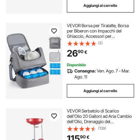
Aggiungi al carrello
VEVOR Borsa per Tiralatte, Borsa
per Biberon con Impacchi del
Ghiaccio, Accessori per
l'Estrazione e Conservazione del
(5)
Latte Materno, per Biberon di Latte
26
90
€
per Lavoro, Viaggio, Grigio
Disponibile
Consegna:
Ven. Ago. 7 - Mar.
Ago. 11
Aggiungi al carrello
VEVOR Serbatoio di Scarico
dell'Olio 20 Galloni ad Aria Cambio
dell'Olio, Drenaggio del
Trasferimento del Carburante
(139)
Fluido Imbuto Regolabile in Altezza,
115
90
€
con Valvola di Regolazione della