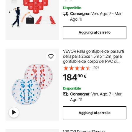
Disponibile
Consegna:
Ven. Ago. 7 - Mar.
Ago. 11
Aggiungi al carrello
VEVOR Palla gonfiabile del paraurti
della palla 2pcs 1.5m x 1.2m, palla
gonfiabile del corpo del PVC di
rimbalzo per le attività all'aperto,
(92)
palla gonfiabile del paraurti dei punti
184
90
€
rossi + blu
Disponibile
Consegna:
Ven. Ago. 7 - Mar.
Ago. 11
Aggiungi al carrello
VEVOR Pompa d'Acqua