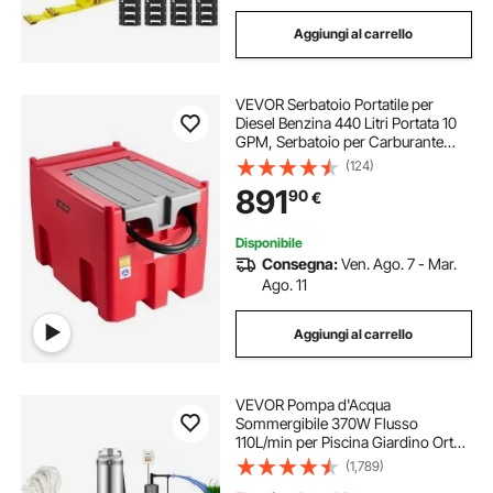
Aggiungi al carrello
VEVOR Serbatoio Portatile per
Diesel Benzina 440 Litri Portata 10
GPM, Serbatoio per Carburante
Diesel con Pompa di Trasferimento
(124)
Elettrica da 12 V, Tubo Flessibile,
891
90
€
Trasporto del Carburante, Rosso
Disponibile
Consegna:
Ven. Ago. 7 - Mar.
Ago. 11
Aggiungi al carrello
VEVOR Pompa d'Acqua
Sommergibile 370W Flusso
110L/min per Piscina Giardino Orto
in Acciaio Inox, Pompa Sommersa
(1,789)
per Pozzi Profondi 230V