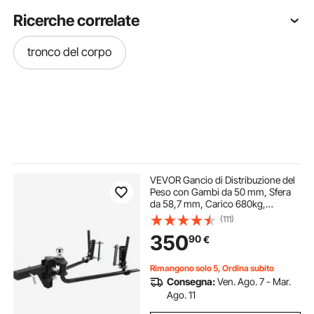
Ricerche correlate
tronco del corpo
VEVOR Gancio di Distribuzione del
Peso con Gambi da 50 mm, Sfera
da 58,7 mm, Carico 680kg,
Controllo dell'Oscillazione del
(111)
Rimorchio per Livellamento del
350
90
€
Carico, Verniciato a Polvere, Nera
Rimangono solo 5, Ordina subito
Consegna:
Ven. Ago. 7 - Mar.
Ago. 11