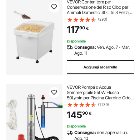
VEVOR Contenitore per
Conservazione del Riso Cibo per
Animali Domestici 40 Litri 3 Pezzi,
Contenitore per Ingredienti da
(290)
Cucina Cereali Farina Contenitori
117
90
€
per Alimenti con Ruote Coperchio
Ermetico
Disponibile
Consegna:
Ven. Ago. 7 - Mar.
Ago. 11
Aggiungi al carrello
VEVOR Pompa d'Acqua
Sommergibile 550W Flusso
50L/min per Piscina Giardino Orto
in Acciaio Inox, Pompa Sommersa
(1,789)
per Pozzi Profondi 230V
145
90
€
Prevalenza Max. 89m, Pompa
Pozzo con Interruttore di Pressione
Disponibile
Consegna:
non appena Lun.
Ago. 10