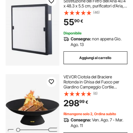
Sostituzione del Filtro dell'Aria 40.4
x 48.3 x 5.5 cm, purificatori d'Aria,
Attrezzature per il Ripristino dei
(46)
Danni dell'Acqua
55
90
€
Disponibile
Consegna:
non appena Gio.
Ago. 13
Aggiungi al carrello
VEVOR Ciotola del Braciere
Rotonda in Ghisa del Fuoco per
Giardino Campeggio Cortile
Spiaggia Diametro 76cm, Ciotola
(6)
76cm del Braciere con Base da
298
99
€
Esterno in Ghisa Profondità 14cm
per BBQ Campeggio
Rimangono solo 2, Ordina subito
Consegna:
Ven. Ago. 7 - Mar.
Ago. 11