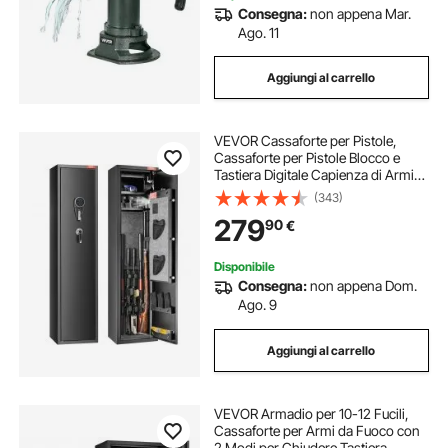
Consegna:
non appena Mar.
Ago. 11
Aggiungi al carrello
VEVOR Cassaforte per Pistole,
Cassaforte per Pistole Blocco e
Tastiera Digitale Capienza di Armi
da Fuoco 7-8 pezzi, Armadietto per
(343)
Fucili, Ripiano Rimovibile per Armi
279
90
€
Lunghe e Pistole Domestiche
Disponibile
Consegna:
non appena Dom.
Ago. 9
Aggiungi al carrello
VEVOR Armadio per 10-12 Fucili,
Cassaforte per Armi da Fuoco con
2 Modi per Chiudere Tastiera