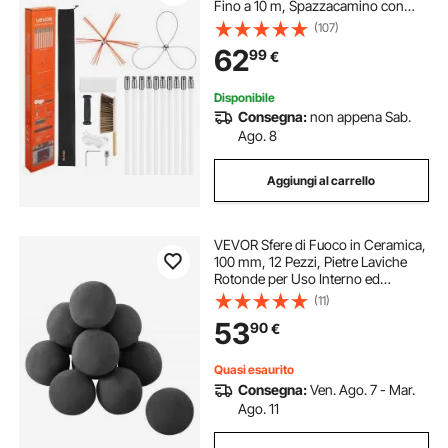
Fino a 10 m, Spazzacamino con
Doppie Testine, Spazzola e
(107)
Occhiali, Strumento per la Pulizia
62
99
€
del Camino per Rettangolari e ad
Arco
Disponibile
Consegna:
non appena Sab.
Ago. 8
Aggiungi al carrello
VEVOR Sfere di Fuoco in Ceramica,
100 mm, 12 Pezzi, Pietre Laviche
Rotonde per Uso Interno ed
Esterno, Pietre Decorative per
(11)
Braciere, per Caminetti a Propano
53
90
€
Gas, Stufe, Campeggio, Nero
Quasi esaurito
Consegna:
Ven. Ago. 7 - Mar.
Ago. 11