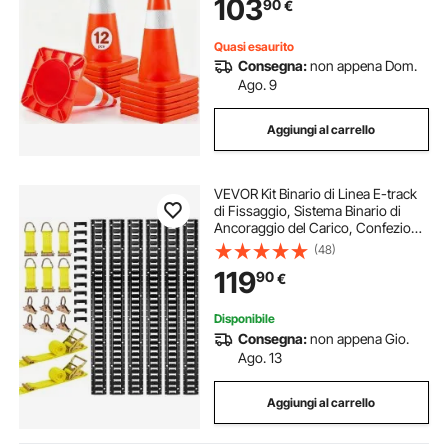
103
90
€
Stradale
Quasi esaurito
Consegna:
non appena Dom.
Ago. 9
Aggiungi al carrello
VEVOR Kit Binario di Linea E-track
di Fissaggio, Sistema Binario di
Ancoraggio del Carico, Confezione
da 6 Binari E-Track da 1524 mm,
(48)
Adatto per Garage, Furgoni,
119
90
€
Rimorchi, Motociclette
Disponibile
Consegna:
non appena Gio.
Ago. 13
Aggiungi al carrello