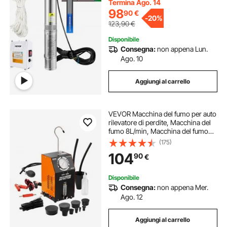
Prevalenza Max. 44m, Pompa
Termina Ago. 14
Pozzo con Scatola Controllo
98
90
€
-
20%
Esterna
123,90
€
Disponibile
Consegna:
non appena Lun.
Ago. 10
Aggiungi al carrello
VEVOR Macchina del fumo per auto
rilevatore di perdite, Macchina del
fumo 8L/min, Macchina del fumo
per auto modalità aria fumo,
(175)
Rilevatore di perdite con
104
90
€
manometro pompe ad aria da auto
portatile
Disponibile
Consegna:
non appena Mer.
Ago. 12
Aggiungi al carrello