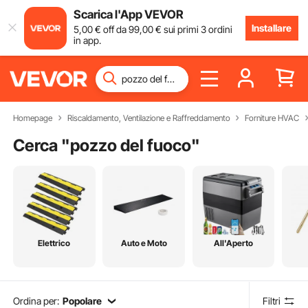
Scarica l'App VEVOR
Installare
5
,00
€
off da
99
,00
€
sui primi 3 ordini
in app.
Homepage
Riscaldamento, Ventilazione e Raffreddamento
Forniture HVAC
Cerca "
pozzo del fuoco
"
Elettrico
Auto e Moto
All'Aperto
Ordina per:
Popolare
Filtri