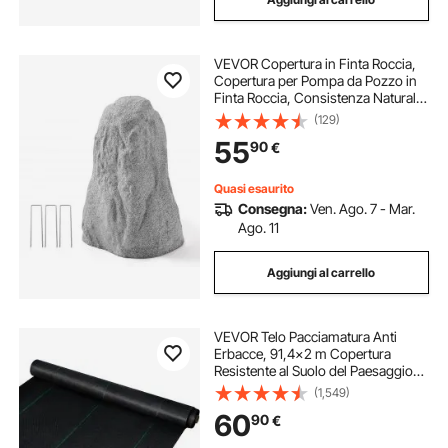
VEVOR Copertura in Finta Roccia,
Copertura per Pompa da Pozzo in
Finta Roccia, Consistenza Naturale
Realistica, Artificiale e Resistente
(129)
alle Intemperie per Giardino, Grigio,
55
90
€
Taglia Media
Quasi esaurito
Consegna:
Ven. Ago. 7 - Mar.
Ago. 11
Aggiungi al carrello
VEVOR Telo Pacciamatura Anti
Erbacce, 91,4x2 m Copertura
Resistente al Suolo del Paesaggio
della Barriera dell'erbaccia Tessuta
(1,549)
PP Resistente, 183 ㎡, Tessuto
60
90
€
Geotessile per Giardino Colore
Nero