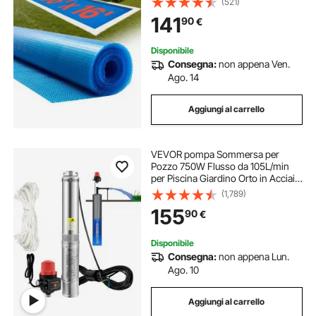
(521)
per Piscine, Assorbimento del
141
90
€
Calore Diurno, Ritenzione del
Calore Notturno
Disponibile
Consegna:
non appena Ven.
Ago. 14
Aggiungi al carrello
VEVOR pompa Sommersa per
Pozzo 750W Flusso da 105L/min
per Piscina Giardino Orto in Acciaio
Inox, Pompa Sommersa per Pozzi
(1,789)
230V Prevalenza Max. 62m,
155
90
€
Controllo Automatico
Disponibile
Consegna:
non appena Lun.
Ago. 10
Aggiungi al carrello