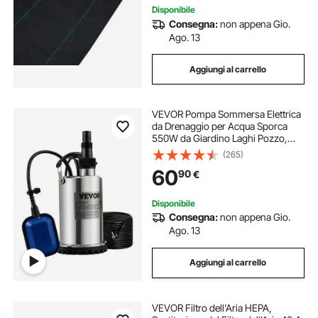
Disponibile
Consegna:
non appena Gio.
Ago. 13
Aggiungi al carrello
VEVOR Pompa Sommersa Elettrica
da Drenaggio per Acqua Sporca
550W da Giardino Laghi Pozzo,
Elettropompa a Immersione per
(265)
Drenaggio di Acque Sporche Nere
60
90
€
Scure 1,5A 550W per Piscina
Giardino Pozzetto
Disponibile
Consegna:
non appena Gio.
Ago. 13
Aggiungi al carrello
VEVOR Filtro dell'Aria HEPA,