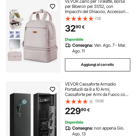
VEVOR Zaino per Tiralatte, Borsa
per Biberon per S1/S2, con
Impacchi del Ghiaccio, Accessori
per l'Estrazione e Conservazione
(13)
del Latte Materno, per Biberon di
32
90
€
Latte, per Lavoro Viaggio, Rosa
Chiaro
Disponibile
Consegna:
Ven. Ago. 7 - Mar.
Ago. 11
Aggiungi al carrello
VEVOR Cassaforte Armadio
Portafucili da 8 a 10 Armi,
Cassaforte per Armi da Fuoco con
Impronta Digitale e Password e
(508)
Chiavi, con 3 Tasche per Supporti
229
90
€
Regolabili, Accesso Rapido,
Assemblaggio Richiesto
Disponibile
Consegna:
non appena Gio.
Ago. 13