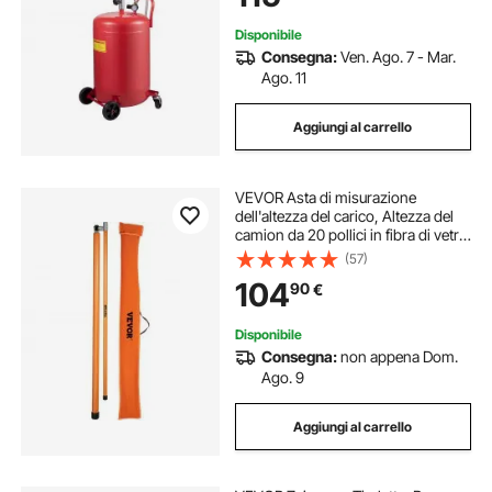
Pressione
Disponibile
Consegna:
Ven. Ago. 7 - Mar.
Ago. 11
Aggiungi al carrello
VEVOR Asta di misurazione
dell'altezza del carico, Altezza del
camion da 20 pollici in fibra di vetro
con asta regolabile, Asta di
(57)
misurazione dell'altezza del camion
104
90
€
non conduttivo
Disponibile
Consegna:
non appena Dom.
Ago. 9
Aggiungi al carrello