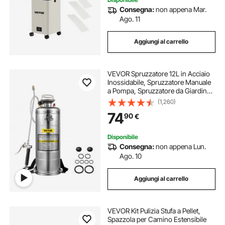
Consegna:
non appena Mar.
Ago. 11
Aggiungi al carrello
VEVOR Spruzzatore 12L in Acciaio
Inossidabile, Spruzzatore Manuale
a Pompa, Spruzzatore da Giardino
Rinforzato a Pressione da 3,3
(1,260)
Pollici, Spruzzatore per
74
90
€
Giardinaggio Domestico e Pulizia
del Terreno
Disponibile
Consegna:
non appena Lun.
Ago. 10
Aggiungi al carrello
VEVOR Kit Pulizia Stufa a Pellet,
Spazzola per Camino Estensibile