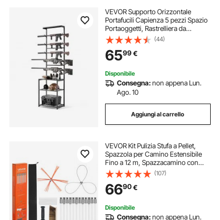
VEVOR Supporto Orizzontale
Portafucili Capienza 5 pezzi Spazio
Portaoggetti, Rastrelliera da
Pavimento Porta Armi da Fuoco
(44)
Autoportante per Esposizione Fucili
65
99
€
da Caccia Pistole con Ripiani da
Garage
Disponibile
Consegna:
non appena Lun.
Ago. 10
Aggiungi al carrello
VEVOR Kit Pulizia Stufa a Pellet,
Spazzola per Camino Estensibile
Fino a 12 m, Spazzacamino con
Doppie Testine, Spazzola e
(107)
Occhiali, Strumento per la Pulizia
66
90
€
del Camino per Rettangolari e ad
Arco
Disponibile
Consegna:
non appena Lun.