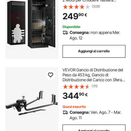
Numerica e Chiavi, con 3 Scomparti
(508)
per Munizioni Rastrelliere
249
90
€
Regolabili, Assemblaggio Richiesto
Disponibile
Consegna:
non appena Mer.
Ago. 12
Aggiungi al carrello
VEVOR Gancio di Distribuzione del
Peso da 453 kg, Gancio di
Distribuzione del Carico con Sfera,
Controllo dell'Oscillazione del
(111)
Rimorchio per Livellamento del
344
90
€
Carico, Verniciato a Polvere, Nero
Quasi esaurito
Consegna:
Ven. Ago. 7 - Mar.
Ago. 11
Aggiungi al carrello