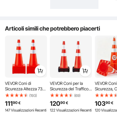
Articoli simili che potrebbero piacerti
PVC di alta qualità
Stabilità
VEVOR Coni di
VEVOR Coni per la
VEVOR Coni 
Sicurezza Altezza 73
Sicurezza del Traffico 6
Sicurezza, 
cm per Traffico, Coni
Coni per Parcheggio in
Traffico 12 x
(193)
(69)
Traffico Arancione in
PVC da 91,4 cm con 2
Collari Rifle
111
120
103
90
90
90
€
€
€
PVC 12 Pezzi con 2
Collari Riflettenti 35,6 x
Traffico co
147 Visualizzazioni Recenti
122 Visualizzazioni Recenti
120 Visualizza
Collari Riflettenti Base
35,6 cm Base in
Pesata e An
Pesata, Utilizzati per
Gomma Nera per
Manuale Utili