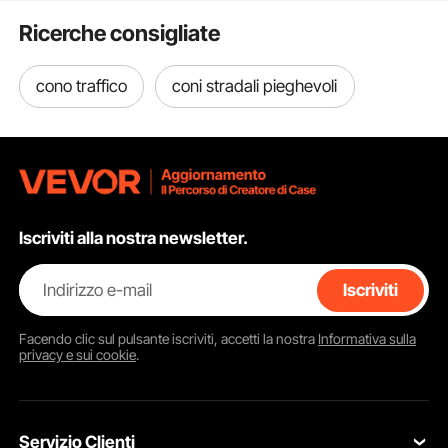
Ricerche consigliate
2 collari riflettenti argentati
cono traffico
coni stradali pieghevoli
Il collare riflettente argentato è incluso nei nostri coni da cantiere
arancioni, che garantiscono una visibilità a 360° sia di giorno
che di notte. Pertanto, questi coni di sicurezza rappresentano la
scelta ideale per motivi di sicurezza.
Iscriviti alla nostra newsletter.
Indirizzo e-mail
Iscriviti
Facendo clic sul pulsante
iscriviti
, accetti la nostra
Informativa sulla
privacy e sui cookie
.
Servizio Clienti