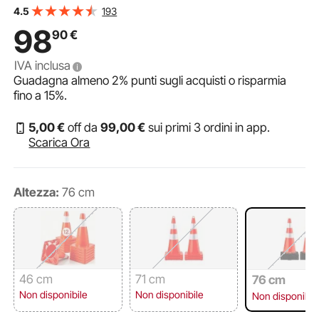
stradali per traffico con Collari Riflettenti per Regolazione
193
4.5
del Flusso Macchine Parcheggio Stradale
98
90
€
IVA inclusa
Guadagna almeno
2%
punti sugli acquisti o risparmia
fino a
15%
.
5
,00
€
off da
99
,00
€
sui primi 3 ordini in app.
Scarica Ora
Altezza:
76 cm
46 cm
71 cm
76 cm
Non disponibile
Non disponibile
Non disponibil