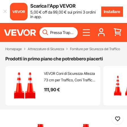
Scarica l'App VEVOR
Installare
5
,00
€
off da
99
,00
€
sui primi 3 ordini
in app.
Homepage
Attrezzature di Sicurezza
Forniture per Sicurezza del Traffico
Prodotti in primo piano che potrebbero piacerti
VEVOR Coni di Sicurezza Altezza
73 cm per Traffico, Coni Traffico
Arancione in PVC 12 Pezzi con 2
111
,90
€
Collari Riflettenti Base Pesata,
Utilizzati per Regolazione Traffico
Scolastico Parcheggio Stradale