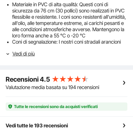
Materiale in PVC di alta qualità: Questi coni di
sicurezza da 76 cm (30 pollici) sono realizzati in PVC
flessibile e resistente. I coni sono resistenti all'umidità,
all'olio, alle temperature estreme, ai carichi pesanti e
alle condizioni atmosferiche avverse. Mantengono la
loro forma anche a 55 °C o -20 °C
Coni di segnalazione: I nostri coni stradali arancioni
fluorescenti offrono un'elevata visibilità, essendo
Vedi di più
visibili da qualsiasi angolazione a una distanza di
24384 cm (800 piedi). Inoltre, due collari riflettenti
argentati da 15 x 10 cm (6 x 4 pollici) rendono i coni
ancora più evidenti, avvertendo le persone di
Recensioni
4.5
prestarvi attenzione, di giorno e di notte, con il sole o
con la pioggia
Valutazione media basata su 194 recensioni
Base zavorrata di grandi dimensioni: L'ampia base
zavorrata nera da 37 x 37 cm (15 x 15 pollici) è dotata
dei nostri coni da cantiere, progettati per fornire
Tutte le recensioni sono da acquisti verificati
ostacoli più stabili. Ciò impedisce ai coni di sicurezza
di ribaltarsi facilmente o di essere abbattuti dal vento
forte, rendendoli adatti a tutti i tipi di ostacoli e
Vedi tutte le 193 recensioni
barriere stradali